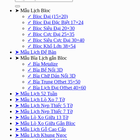
kiếm:
➤ Mẫu Lịch Bloc
✓ Bloc Đại (15×20)
✓ Bloc Đại Đặc Biệt 17×24
✓ Bloc Siêu Đại 20×30
✓ Bloc Cực Đại 25×35
✓ Bloc Siêu Cực Đại 30×40
✓ Bloc Khổ Lớn 38×54
➤ Mẫu Lịch Để Bàn
➤ Mẫu Bìa Lịch gắn Bloc
✓ Bìa Metalize
✓ Bìa Bế Nổi 3D
✓ Bìa Chữ Dán Nổi 3D
✓ Bìa Trung Offset 35×50
✓ Bìa Lịch Đại Offset 40×60
➤ Mẫu Lịch 52 Tuần
➤ Mẫu Lịch Lò Xo 7 Tờ
➤ Mẫu Lịch Nẹp Thiếc 5 Tờ
➤ Mẫu Lịch Nẹp Thiếc 7 Tờ
➤ Mẫu Lò Xo Giữa 13 Tờ
➤ Mẫu Lò Xo Giữa Gắn Bloc
➤ Mẫu Lịch Gỗ Cao Cấp
➤ Mẫu Lịch Khung Ngọc