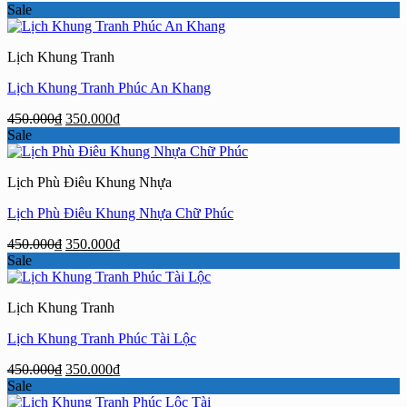
gốc
hiện
Sale
là:
tại
450.000₫.
là:
Lịch Khung Tranh
350.000₫.
Lịch Khung Tranh Phúc An Khang
Giá
Giá
450.000
₫
350.000
₫
gốc
hiện
Sale
là:
tại
450.000₫.
là:
Lịch Phù Điêu Khung Nhựa
350.000₫.
Lịch Phù Điêu Khung Nhựa Chữ Phúc
Giá
Giá
450.000
₫
350.000
₫
gốc
hiện
Sale
là:
tại
450.000₫.
là:
Lịch Khung Tranh
350.000₫.
Lịch Khung Tranh Phúc Tài Lộc
Giá
Giá
450.000
₫
350.000
₫
gốc
hiện
Sale
là:
tại