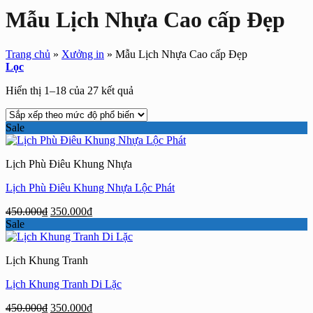
Mẫu Lịch Nhựa Cao cấp Đẹp
Trang chủ
»
Xưởng in
»
Mẫu Lịch Nhựa Cao cấp Đẹp
Lọc
Đã
Hiển thị 1–18 của 27 kết quả
sắp
xếp
Sale
theo
mức
độ
Lịch Phù Điêu Khung Nhựa
phổ
biến
Lịch Phù Điêu Khung Nhựa Lộc Phát
Giá
Giá
450.000
₫
350.000
₫
gốc
hiện
Sale
là:
tại
450.000₫.
là:
Lịch Khung Tranh
350.000₫.
Lịch Khung Tranh Di Lặc
Giá
Giá
450.000
₫
350.000
₫