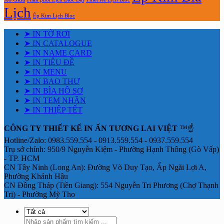
Lịch
Ép Kim Lịch Bloc
➤ IN TỜ RƠI
➤ IN CATALOGUE
➤ IN NAME CARD
➤ IN TIÊU ĐỀ
➤ IN MENU
➤ IN BAO THƯ
➤ IN BÌA HỒ SƠ
➤ IN TEM NHÃN
➤ IN THIỆP TẾT
CÔNG TY THIẾT KẾ IN ẤN TƯƠNG LAI VIỆT
™☝️
Hotline/Zalo: 0983.559.554 - 0913.559.554 - 0937.559.554
Trụ sở chính: 950/9 Nguyễn Kiệm - Phường Hạnh Thông (Gò Vấp)
- TP. HCM
CN Tây Ninh (Long An): Đường Võ Duy Tạo, Ấp Ngãi Lợi A,
Phường Khánh Hậu
CN Đồng Tháp (Tiền Giang): 554 Nguyễn Tri Phương (Chợ Thạnh
Trị) - Phường Mỹ Tho
Tìm