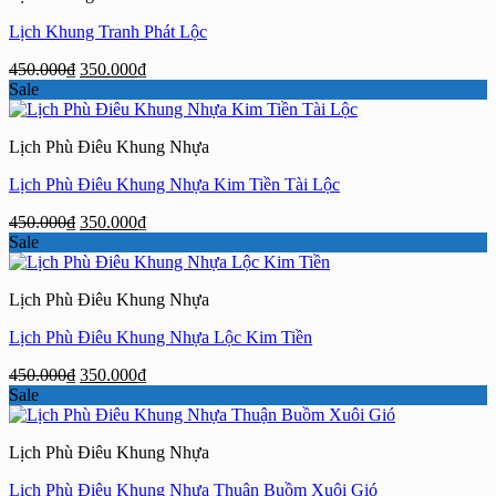
Lịch Khung Tranh Phát Lộc
Giá
Giá
450.000
₫
350.000
₫
gốc
hiện
Sale
là:
tại
450.000₫.
là:
Lịch Phù Điêu Khung Nhựa
350.000₫.
Lịch Phù Điêu Khung Nhựa Kim Tiền Tài Lộc
Giá
Giá
450.000
₫
350.000
₫
gốc
hiện
Sale
là:
tại
450.000₫.
là:
Lịch Phù Điêu Khung Nhựa
350.000₫.
Lịch Phù Điêu Khung Nhựa Lộc Kim Tiền
Giá
Giá
450.000
₫
350.000
₫
gốc
hiện
Sale
là:
tại
450.000₫.
là:
Lịch Phù Điêu Khung Nhựa
350.000₫.
Lịch Phù Điêu Khung Nhựa Thuận Buồm Xuôi Gió