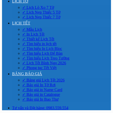
LỊCH TỜ
✓ Lịch Lò Xo 7 Tờ
✓ Lịch Nẹp Thiếc 5 Tờ
✓ Lịch Nẹp Thiếc 7 Tờ
LỊCH TẾT
✓ Mẫu Lịch
✓ In Lịch Tết
✓ Thiết kế Lịch Tết
✓ Tìm hiểu in lịch tết
✓ Tìm hiểu In Lịch Bloc
✓ Tìm hiểu Lịch Để Bàn
✓ Tìm hiểu Lịch Treo Tường
✓ Lịch Tết Bính Ngọ 2026
✓ Phong tục Tết Việt
BẢNG BÁO GIÁ
✓ Bảng giá Lịch Tết 2026
✓ Báo giá In Tờ Rơi
✓ Báo giá in Name Card
✓ Báo giá in Catalogue
✓ Báo giá In Bao Thư
Tư vấn và Đặt hàng: 0983.559.554