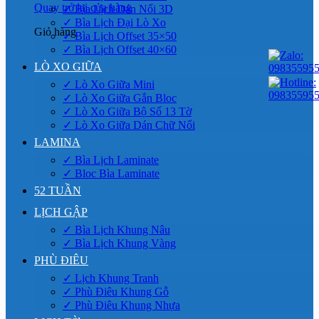
Quay trở lại cửa hàng
✓ Bìa Lịch Dán Nổi 3D
✓ Bìa Lịch Đại Lò Xo
Giỏ hàng
✓ Bìa Lịch Offset 35×50
✓ Bìa Lịch Offset 40×60
LÒ XO GIỮA
✓ Lò Xo Giữa Mini
✓ Lò Xo Giữa Gắn Bloc
✓ Lò Xo Giữa Bộ Số 13 Tờ
✓ Lò Xo Giữa Dán Chữ Nổi
LAMINA
✓ Bìa Lịch Laminate
✓ Bloc Bìa Laminate
52 TUẦN
LỊCH GẬP
✓ Bìa Lịch Khung Nâu
✓ Bìa Lịch Khung Vàng
PHÙ ĐIÊU
✓ Lịch Khung Tranh
✓ Phù Điêu Khung Gỗ
✓ Phù Điêu Khung Nhựa