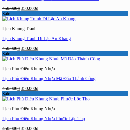
Giá
Giá
450.000
₫
350.000
₫
gốc
hiện
Sale
là:
tại
450.000₫.
là:
Lịch Khung Tranh
350.000₫.
Lịch Khung Tranh Di Lặc An Khang
Giá
Giá
450.000
₫
350.000
₫
gốc
hiện
Sale
là:
tại
450.000₫.
là:
Lịch Phù Điêu Khung Nhựa
350.000₫.
Lịch Phù Điêu Khung Nhựa Mã Đáo Thành Công
Giá
Giá
450.000
₫
350.000
₫
gốc
hiện
Sale
là:
tại
450.000₫.
là:
Lịch Phù Điêu Khung Nhựa
350.000₫.
Lịch Phù Điêu Khung Nhựa Phước Lộc Thọ
Giá
Giá
450.000
₫
350.000
₫