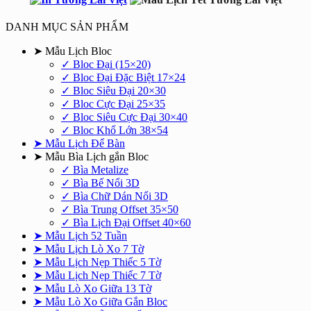
450.000₫.
là:
350.000₫.
DANH MỤC SẢN PHẨM
➤ Mẫu Lịch Bloc
✓ Bloc Đại (15×20)
✓ Bloc Đại Đặc Biệt 17×24
✓ Bloc Siêu Đại 20×30
✓ Bloc Cực Đại 25×35
✓ Bloc Siêu Cực Đại 30×40
✓ Bloc Khổ Lớn 38×54
➤ Mẫu Lịch Để Bàn
➤ Mẫu Bìa Lịch gắn Bloc
✓ Bìa Metalize
✓ Bìa Bế Nổi 3D
✓ Bìa Chữ Dán Nổi 3D
✓ Bìa Trung Offset 35×50
✓ Bìa Lịch Đại Offset 40×60
➤ Mẫu Lịch 52 Tuần
➤ Mẫu Lịch Lò Xo 7 Tờ
➤ Mẫu Lịch Nẹp Thiếc 5 Tờ
➤ Mẫu Lịch Nẹp Thiếc 7 Tờ
➤ Mẫu Lò Xo Giữa 13 Tờ
➤ Mẫu Lò Xo Giữa Gắn Bloc