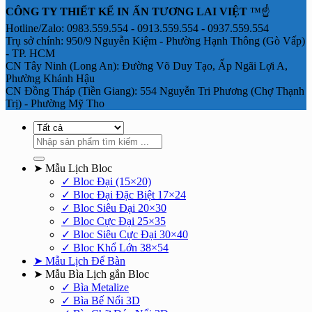
CÔNG TY THIẾT KẾ IN ẤN TƯƠNG LAI VIỆT
™☝️
Hotline/Zalo: 0983.559.554 - 0913.559.554 - 0937.559.554
Trụ sở chính: 950/9 Nguyễn Kiệm - Phường Hạnh Thông (Gò Vấp)
- TP. HCM
CN Tây Ninh (Long An): Đường Võ Duy Tạo, Ấp Ngãi Lợi A,
Phường Khánh Hậu
CN Đồng Tháp (Tiền Giang): 554 Nguyễn Tri Phương (Chợ Thạnh
Trị) - Phường Mỹ Tho
Tìm
kiếm:
➤ Mẫu Lịch Bloc
✓ Bloc Đại (15×20)
✓ Bloc Đại Đặc Biệt 17×24
✓ Bloc Siêu Đại 20×30
✓ Bloc Cực Đại 25×35
✓ Bloc Siêu Cực Đại 30×40
✓ Bloc Khổ Lớn 38×54
➤ Mẫu Lịch Để Bàn
➤ Mẫu Bìa Lịch gắn Bloc
✓ Bìa Metalize
✓ Bìa Bế Nổi 3D