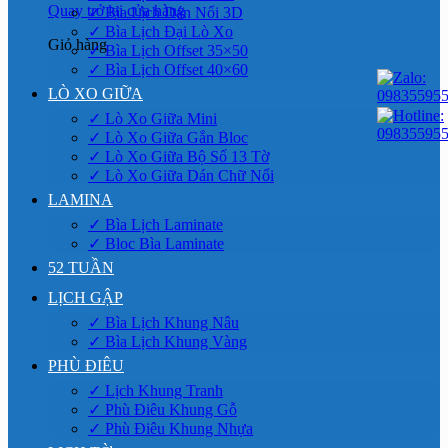
Quay trở lại cửa hàng
✓ Bìa Lịch Dán Nổi 3D
✓ Bìa Lịch Đại Lò Xo
Giỏ hàng
✓ Bìa Lịch Offset 35×50
✓ Bìa Lịch Offset 40×60
LÒ XO GIỮA
✓ Lò Xo Giữa Mini
✓ Lò Xo Giữa Gắn Bloc
✓ Lò Xo Giữa Bộ Số 13 Tờ
✓ Lò Xo Giữa Dán Chữ Nổi
LAMINA
✓ Bìa Lịch Laminate
✓ Bloc Bìa Laminate
52 TUẦN
LỊCH GẬP
✓ Bìa Lịch Khung Nâu
✓ Bìa Lịch Khung Vàng
PHÙ ĐIÊU
✓ Lịch Khung Tranh
✓ Phù Điêu Khung Gỗ
✓ Phù Điêu Khung Nhựa