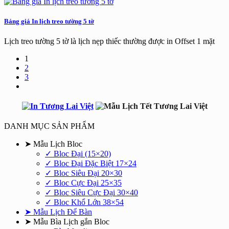
Bảng giá In lịch treo tường 5 tờ
Lịch treo tường 5 tờ là lịch nẹp thiếc thường được in Offset 1 mặt
1
2
3
DANH MỤC SẢN PHẨM
➤ Mẫu Lịch Bloc
✓ Bloc Đại (15×20)
✓ Bloc Đại Đặc Biệt 17×24
✓ Bloc Siêu Đại 20×30
✓ Bloc Cực Đại 25×35
✓ Bloc Siêu Cực Đại 30×40
✓ Bloc Khổ Lớn 38×54
➤ Mẫu Lịch Để Bàn
➤ Mẫu Bìa Lịch gắn Bloc