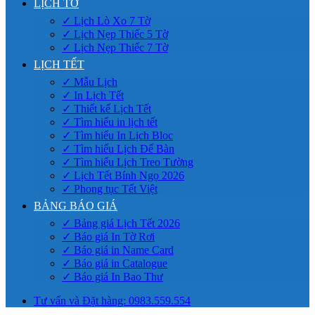
LỊCH TỜ
✓ Lịch Lò Xo 7 Tờ
✓ Lịch Nẹp Thiếc 5 Tờ
✓ Lịch Nẹp Thiếc 7 Tờ
LỊCH TẾT
✓ Mẫu Lịch
✓ In Lịch Tết
✓ Thiết kế Lịch Tết
✓ Tìm hiểu in lịch tết
✓ Tìm hiểu In Lịch Bloc
✓ Tìm hiểu Lịch Để Bàn
✓ Tìm hiểu Lịch Treo Tường
✓ Lịch Tết Bính Ngọ 2026
✓ Phong tục Tết Việt
BẢNG BÁO GIÁ
✓ Bảng giá Lịch Tết 2026
✓ Báo giá In Tờ Rơi
✓ Báo giá in Name Card
✓ Báo giá in Catalogue
✓ Báo giá In Bao Thư
Tư vấn và Đặt hàng: 0983.559.554