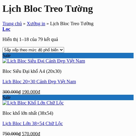
Lịch Bloc Treo Tường
Trang chủ
»
Xưởng in
»
Lịch Bloc Treo Tường
Lọc
Đã
Hiển thị 1–18 của 79 kết quả
sắp
xếp
Sale
theo
mức
độ
Bloc Siêu Đại khổ A4 (20x30)
phổ
biến
Lich Bloc 20×30 Cảnh Đẹp Việt Nam
Giá
Giá
300.000
₫
190.000
₫
gốc
hiện
Sale
là:
tại
300.000₫.
là:
Bloc khổ lớn nhất (38x54)
190.000₫.
Lịch Bloc Lớn 38×54 Chữ Lộc
Giá
Giá
750.000
₫
570.000
₫