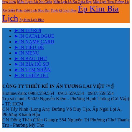
Mẫu Lịch Lò Xo Giữa
Mẫu Lịch Lò Xo Giữa Đẹp
Mẫu Lịch Treo Tường Lò
Đẹp 2026
Ép Kim Bìa
Xo Giữa
Phân phối Lịch Bloc Đại
Thiết Kế Lịch Bloc
Lịch
Ép Kim Lịch Bloc
➤ IN TỜ RƠI
➤ IN CATALOGUE
➤ IN NAME CARD
➤ IN TIÊU ĐỀ
➤ IN MENU
➤ IN BAO THƯ
➤ IN BÌA HỒ SƠ
➤ IN TEM NHÃN
➤ IN THIỆP TẾT
CÔNG TY THIẾT KẾ IN ẤN TƯƠNG LAI VIỆT
™☝️
Hotline/Zalo: 0983.559.554 - 0913.559.554 - 0937.559.554
Trụ sở chính: 950/9 Nguyễn Kiệm - Phường Hạnh Thông (Gò Vấp)
- TP. HCM
CN Tây Ninh (Long An): Đường Võ Duy Tạo, Ấp Ngãi Lợi A,
Phường Khánh Hậu
CN Đồng Tháp (Tiền Giang): 554 Nguyễn Tri Phương (Chợ Thạnh
Trị) - Phường Mỹ Tho