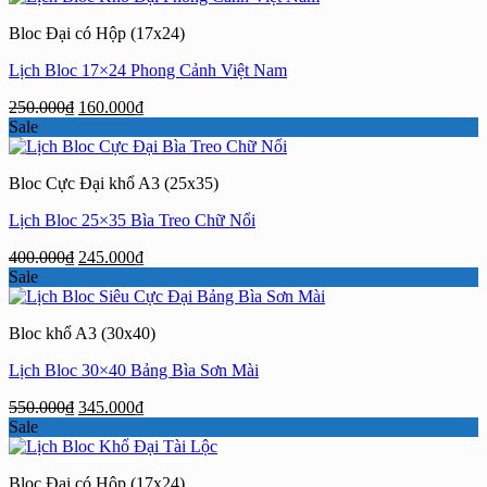
300.000₫.
là:
Bloc Đại có Hộp (17x24)
190.000₫.
Lịch Bloc 17×24 Phong Cảnh Việt Nam
Giá
Giá
250.000
₫
160.000
₫
gốc
hiện
Sale
là:
tại
250.000₫.
là:
Bloc Cực Đại khổ A3 (25x35)
160.000₫.
Lịch Bloc 25×35 Bìa Treo Chữ Nổi
Giá
Giá
400.000
₫
245.000
₫
gốc
hiện
Sale
là:
tại
400.000₫.
là:
Bloc khổ A3 (30x40)
245.000₫.
Lịch Bloc 30×40 Bảng Bìa Sơn Mài
Giá
Giá
550.000
₫
345.000
₫
gốc
hiện
Sale
là:
tại
550.000₫.
là:
Bloc Đại có Hộp (17x24)
345.000₫.