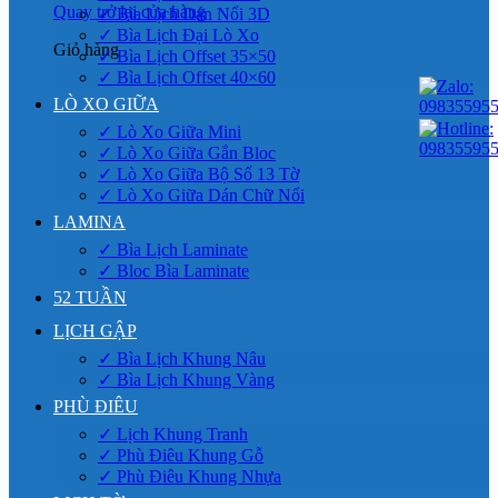
Quay trở lại cửa hàng
✓ Bìa Lịch Dán Nổi 3D
✓ Bìa Lịch Đại Lò Xo
Giỏ hàng
✓ Bìa Lịch Offset 35×50
✓ Bìa Lịch Offset 40×60
LÒ XO GIỮA
✓ Lò Xo Giữa Mini
✓ Lò Xo Giữa Gắn Bloc
✓ Lò Xo Giữa Bộ Số 13 Tờ
✓ Lò Xo Giữa Dán Chữ Nổi
LAMINA
✓ Bìa Lịch Laminate
✓ Bloc Bìa Laminate
52 TUẦN
LỊCH GẬP
✓ Bìa Lịch Khung Nâu
✓ Bìa Lịch Khung Vàng
PHÙ ĐIÊU
✓ Lịch Khung Tranh
✓ Phù Điêu Khung Gỗ
✓ Phù Điêu Khung Nhựa