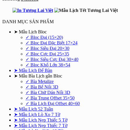
gốc
hiện
là:
tại
550.000₫.
là:
345.000₫.
DANH MỤC SẢN PHẨM
➤ Mẫu Lịch Bloc
✓ Bloc Đại (15×20)
✓ Bloc Đại Đặc Biệt 17×24
✓ Bloc Siêu Đại 20×30
✓ Bloc Cực Đại 25×35
✓ Bloc Siêu Cực Đại 30×40
✓ Bloc Khổ Lớn 38×54
➤ Mẫu Lịch Để Bàn
➤ Mẫu Bìa Lịch gắn Bloc
✓ Bìa Metalize
✓ Bìa Bế Nổi 3D
✓ Bìa Chữ Dán Nổi 3D
✓ Bìa Trung Offset 35×50
✓ Bìa Lịch Đại Offset 40×60
➤ Mẫu Lịch 52 Tuần
➤ Mẫu Lịch Lò Xo 7 Tờ
➤ Mẫu Lịch Nẹp Thiếc 5 Tờ
➤ Mẫu Lịch Nẹp Thiếc 7 Tờ