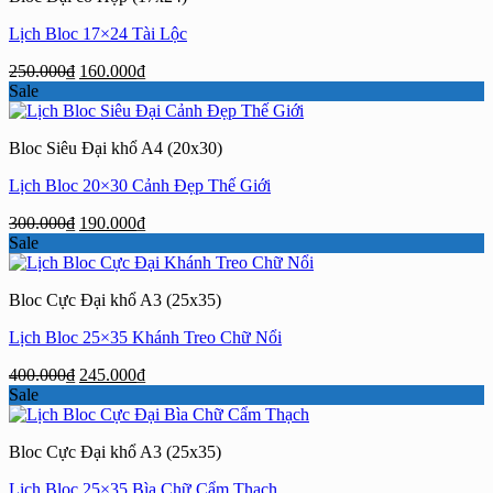
Lịch Bloc 17×24 Tài Lộc
Giá
Giá
250.000
₫
160.000
₫
gốc
hiện
Sale
là:
tại
250.000₫.
là:
Bloc Siêu Đại khổ A4 (20x30)
160.000₫.
Lịch Bloc 20×30 Cảnh Đẹp Thế Giới
Giá
Giá
300.000
₫
190.000
₫
gốc
hiện
Sale
là:
tại
300.000₫.
là:
Bloc Cực Đại khổ A3 (25x35)
190.000₫.
Lịch Bloc 25×35 Khánh Treo Chữ Nổi
Giá
Giá
400.000
₫
245.000
₫
gốc
hiện
Sale
là:
tại
400.000₫.
là:
Bloc Cực Đại khổ A3 (25x35)
245.000₫.
Lịch Bloc 25×35 Bìa Chữ Cẩm Thạch