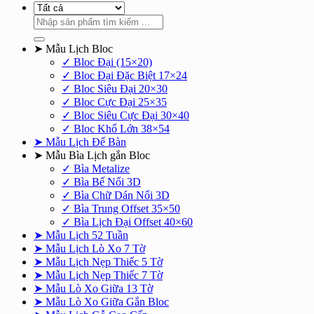
Tìm
kiếm:
➤ Mẫu Lịch Bloc
✓ Bloc Đại (15×20)
✓ Bloc Đại Đặc Biệt 17×24
✓ Bloc Siêu Đại 20×30
✓ Bloc Cực Đại 25×35
✓ Bloc Siêu Cực Đại 30×40
✓ Bloc Khổ Lớn 38×54
➤ Mẫu Lịch Để Bàn
➤ Mẫu Bìa Lịch gắn Bloc
✓ Bìa Metalize
✓ Bìa Bế Nổi 3D
✓ Bìa Chữ Dán Nổi 3D
✓ Bìa Trung Offset 35×50
✓ Bìa Lịch Đại Offset 40×60
➤ Mẫu Lịch 52 Tuần
➤ Mẫu Lịch Lò Xo 7 Tờ
➤ Mẫu Lịch Nẹp Thiếc 5 Tờ
➤ Mẫu Lịch Nẹp Thiếc 7 Tờ
➤ Mẫu Lò Xo Giữa 13 Tờ
➤ Mẫu Lò Xo Giữa Gắn Bloc