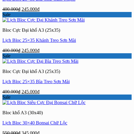
Giá
Giá
400.000
₫
245.000
₫
gốc
hiện
Sale
là:
tại
400.000₫.
là:
Bloc Cực Đại khổ A3 (25x35)
245.000₫.
Lịch Bloc 25×35 Khánh Treo Sơn Mài
Giá
Giá
400.000
₫
245.000
₫
gốc
hiện
Sale
là:
tại
400.000₫.
là:
Bloc Cực Đại khổ A3 (25x35)
245.000₫.
Lịch Bloc 25×35 Bìa Treo Sơn Mài
Giá
Giá
400.000
₫
245.000
₫
gốc
hiện
Sale
là:
tại
400.000₫.
là:
Bloc khổ A3 (30x40)
245.000₫.
Lịch Bloc 30×40 Bonsai Chữ Lộc
Giá
Giá
550.000
₫
345.000
₫