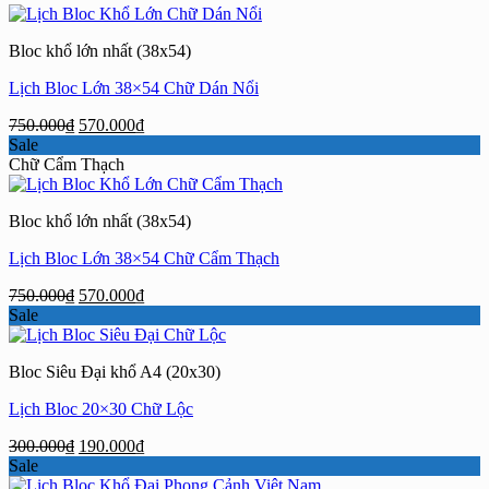
280.000₫.
là:
150.000₫.
Bloc khổ lớn nhất (38x54)
Lịch Bloc Lớn 38×54 Chữ Dán Nổi
Giá
Giá
750.000
₫
570.000
₫
gốc
hiện
Sale
là:
tại
Chữ Cẩm Thạch
750.000₫.
là:
570.000₫.
Bloc khổ lớn nhất (38x54)
Lịch Bloc Lớn 38×54 Chữ Cẩm Thạch
Giá
Giá
750.000
₫
570.000
₫
gốc
hiện
Sale
là:
tại
750.000₫.
là:
Bloc Siêu Đại khổ A4 (20x30)
570.000₫.
Lịch Bloc 20×30 Chữ Lộc
Giá
Giá
300.000
₫
190.000
₫
gốc
hiện
Sale
là:
tại