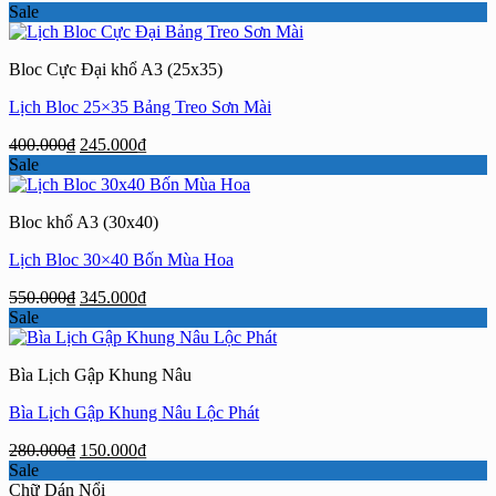
gốc
hiện
Sale
là:
tại
750.000₫.
là:
Bloc Cực Đại khổ A3 (25x35)
570.000₫.
Lịch Bloc 25×35 Bảng Treo Sơn Mài
Giá
Giá
400.000
₫
245.000
₫
gốc
hiện
Sale
là:
tại
400.000₫.
là:
Bloc khổ A3 (30x40)
245.000₫.
Lịch Bloc 30×40 Bốn Mùa Hoa
Giá
Giá
550.000
₫
345.000
₫
gốc
hiện
Sale
là:
tại
550.000₫.
là:
Bìa Lịch Gập Khung Nâu
345.000₫.
Bìa Lịch Gập Khung Nâu Lộc Phát
Giá
Giá
280.000
₫
150.000
₫
gốc
hiện
Sale
là:
tại
Chữ Dán Nổi