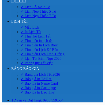
LỊCH TỜ
✓ Lịch Lò Xo 7 Tờ
✓ Lịch Nẹp Thiếc 5 Tờ
✓ Lịch Nẹp Thiếc 7 Tờ
LỊCH TẾT
✓ Mẫu Lịch
✓ In Lịch Tết
✓ Thiết kế Lịch Tết
✓ Tìm hiểu in lịch tết
✓ Tìm hiểu In Lịch Bloc
✓ Tìm hiểu Lịch Để Bàn
✓ Tìm hiểu Lịch Treo Tường
✓ Lịch Tết Bính Ngọ 2026
✓ Phong tục Tết Việt
BẢNG BÁO GIÁ
✓ Bảng giá Lịch Tết 2026
✓ Báo giá In Tờ Rơi
✓ Báo giá in Name Card
✓ Báo giá in Catalogue
✓ Báo giá In Bao Thư
Tư vấn và Đặt hàng: 0983.559.554