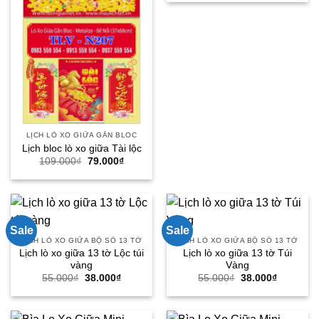
là:
tại
95.000₫.
là:
78.000₫.
LỊCH LÒ XO GIỮA GẮN BLOC
Lịch bloc lò xo giữa Tài lộc
Giá
Giá
109.000
₫
79.000
₫
gốc
hiện
là:
tại
109.000₫.
là:
79.000₫.
Sale
Sale
LỊCH LÒ XO GIỮA BỘ SỐ 13 TỜ
LỊCH LÒ XO GIỮA BỘ SỐ 13 TỜ
Lịch lò xo giữa 13 tờ Lộc túi
Lịch lò xo giữa 13 tờ Túi
vàng
Vàng
Giá
Giá
Giá
Giá
55.000
₫
38.000
₫
55.000
₫
38.000
₫
gốc
hiện
gốc
hiện
là:
tại
là:
tại
55.000₫.
là:
55.000₫.
là:
38.000₫.
38.000₫.