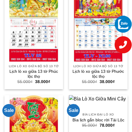
LỊCH LÒ XO GIỮA BỘ SỐ 13 TỜ
LỊCH LÒ XO GIỮA BỘ SỐ 13 TỜ
Lịch lò xo giữa 13 tờ Phúc
Lịch lò xo giữa 13 tờ Phước
lộc thọ
lộc thọ
Giá
Giá
Giá
Giá
55.000
₫
38.000
₫
55.000
₫
38.000
₫
gốc
hiện
gốc
hiện
là:
tại
là:
tại
55.000₫.
là:
55.000₫.
là:
38.000₫.
38.000₫.
Sale
Sale
BÌA LỊCH ĐẠI LÒ XO
Bìa lịch gắn bloc rời Tài Lộc
Giá
Giá
95.000
₫
78.000
₫
gốc
hiện