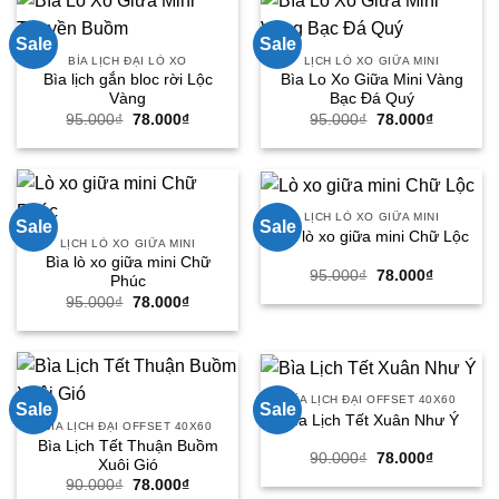
Sale
Sale
BÌA LỊCH ĐẠI LÒ XO
LỊCH LÒ XO GIỮA MINI
Bìa lịch gắn bloc rời Lộc
Bìa Lo Xo Giữa Mini Vàng
Vàng
Bạc Đá Quý
Giá
Giá
Giá
Giá
95.000
₫
78.000
₫
95.000
₫
78.000
₫
gốc
hiện
gốc
hiện
là:
tại
là:
tại
95.000₫.
là:
95.000₫.
là:
78.000₫.
78.000₫.
LỊCH LÒ XO GIỮA MINI
Sale
Sale
Bìa lò xo giữa mini Chữ Lộc
LỊCH LÒ XO GIỮA MINI
Bìa lò xo giữa mini Chữ
Giá
Giá
95.000
₫
78.000
₫
Phúc
gốc
hiện
Giá
Giá
95.000
₫
78.000
₫
là:
tại
gốc
hiện
95.000₫.
là:
là:
tại
78.000₫.
95.000₫.
là:
78.000₫.
BÌA LỊCH ĐẠI OFFSET 40X60
Sale
Sale
Bìa Lịch Tết Xuân Như Ý
BÌA LỊCH ĐẠI OFFSET 40X60
Bìa Lịch Tết Thuận Buồm
Giá
Giá
90.000
₫
78.000
₫
Xuôi Gió
gốc
hiện
Giá
Giá
90.000
₫
78.000
₫
là:
tại
gốc
hiện