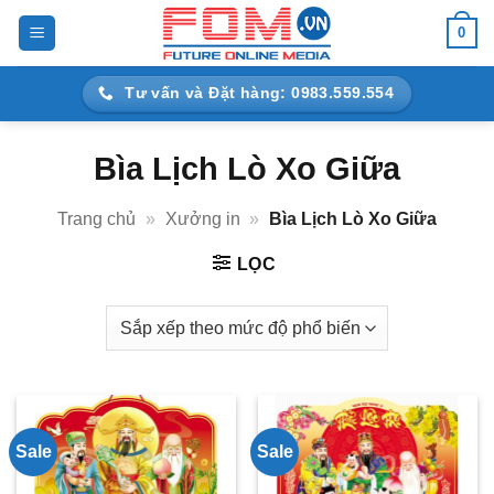
Bỏ
0
qua
nội
Tư vấn và Đặt hàng: 0983.559.554
dung
Bìa Lịch Lò Xo Giữa
Trang chủ
»
Xưởng in
»
Bìa Lịch Lò Xo Giữa
LỌC
Sale
Sale