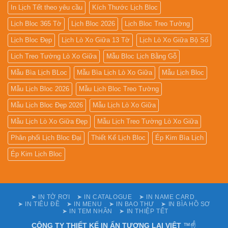
In Lịch Tết theo yêu cầu
Kích Thước Lịch Bloc
Lịch Bloc 365 Tờ
Lịch Bloc 2026
Lịch Bloc Treo Tường
Lịch Bloc Đẹp
Lịch Lò Xo Giữa 13 Tờ
Lịch Lò Xo Giữa Bộ Số
Lịch Treo Tường Lò Xo Giữa
Mẫu Bloc Lịch Bằng Gỗ
Mẫu Bìa Lịch BLoc
Mẫu Bìa Lịch Lò Xo Giữa
Mẫu Lịch Bloc
Mẫu Lịch Bloc 2026
Mẫu Lịch Bloc Treo Tường
Mẫu Lịch Bloc Đẹp 2026
Mẫu Lịch Lò Xo Giữa
Mẫu Lịch Lò Xo Giữa Đẹp
Mẫu Lịch Treo Tường Lò Xo Giữa
Phân phối Lịch Bloc Đại
Thiết Kế Lịch Bloc
Ép Kim Bìa Lịch
Ép Kim Lịch Bloc
➤ IN TỜ RƠI
➤ IN CATALOGUE
➤ IN NAME CARD
➤ IN TIÊU ĐỀ
➤ IN MENU
➤ IN BAO THƯ
➤ IN BÌA HỒ SƠ
➤ IN TEM NHÃN
➤ IN THIỆP TẾT
CÔNG TY THIẾT KẾ IN ẤN TƯƠNG LAI VIỆT
™☝️