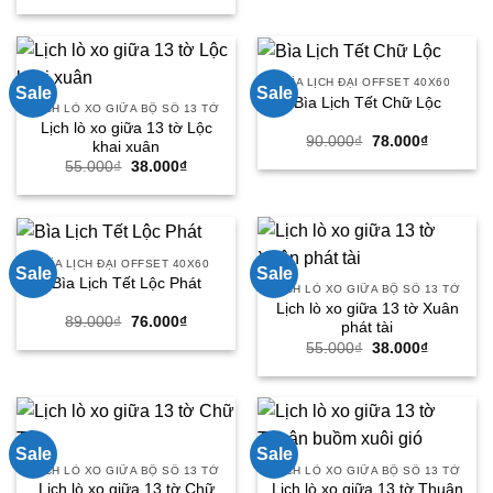
90.000₫.
là:
là:
tại
78.000₫.
90.000₫.
là:
78.000₫.
BÌA LỊCH ĐẠI OFFSET 40X60
Sale
Sale
Bìa Lịch Tết Chữ Lộc
LỊCH LÒ XO GIỮA BỘ SỐ 13 TỜ
Lịch lò xo giữa 13 tờ Lộc
Giá
Giá
90.000
₫
78.000
₫
khai xuân
gốc
hiện
Giá
Giá
55.000
₫
38.000
₫
là:
tại
gốc
hiện
90.000₫.
là:
là:
tại
78.000₫.
55.000₫.
là:
38.000₫.
BÌA LỊCH ĐẠI OFFSET 40X60
Sale
Sale
Bìa Lịch Tết Lộc Phát
LỊCH LÒ XO GIỮA BỘ SỐ 13 TỜ
Lịch lò xo giữa 13 tờ Xuân
Giá
Giá
89.000
₫
76.000
₫
phát tài
gốc
hiện
Giá
Giá
55.000
₫
38.000
₫
là:
tại
gốc
hiện
89.000₫.
là:
là:
tại
76.000₫.
55.000₫.
là:
38.000₫.
Sale
Sale
LỊCH LÒ XO GIỮA BỘ SỐ 13 TỜ
LỊCH LÒ XO GIỮA BỘ SỐ 13 TỜ
Lịch lò xo giữa 13 tờ Chữ
Lịch lò xo giữa 13 tờ Thuận