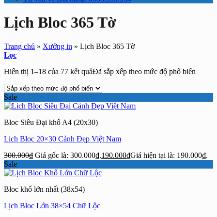
Lịch Bloc 365 Tờ
Trang chủ
»
Xưởng in
»
Lịch Bloc 365 Tờ
Lọc
Hiển thị 1–18 của 77 kết quả
Đã sắp xếp theo mức độ phổ biến
Sale
Bloc Siêu Đại khổ A4 (20x30)
Lich Bloc 20×30 Cảnh Đẹp Việt Nam
300.000
₫
Giá gốc là: 300.000₫.
190.000
₫
Giá hiện tại là: 190.000₫.
Sale
Bloc khổ lớn nhất (38x54)
Lịch Bloc Lớn 38×54 Chữ Lộc