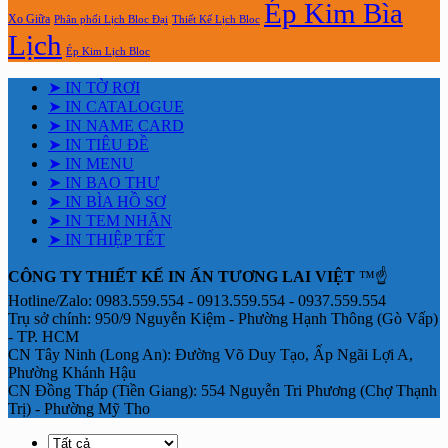
Ép Kim Bìa
Xo Giữa
Phân phối Lịch Bloc Đại
Thiết Kế Lịch Bloc
Lịch
Ép Kim Lịch Bloc
➤ IN TỜ RƠI
➤ IN CATALOGUE
➤ IN NAME CARD
➤ IN TIÊU ĐỀ
➤ IN MENU
➤ IN BAO THƯ
➤ IN BÌA HỒ SƠ
➤ IN TEM NHÃN
➤ IN THIỆP TẾT
CÔNG TY THIẾT KẾ IN ẤN TƯƠNG LAI VIỆT
™☝️
Hotline/Zalo: 0983.559.554 - 0913.559.554 - 0937.559.554
Trụ sở chính: 950/9 Nguyễn Kiệm - Phường Hạnh Thông (Gò Vấp)
- TP. HCM
CN Tây Ninh (Long An): Đường Võ Duy Tạo, Ấp Ngãi Lợi A,
Phường Khánh Hậu
CN Đồng Tháp (Tiền Giang): 554 Nguyễn Tri Phương (Chợ Thạnh
Trị) - Phường Mỹ Tho