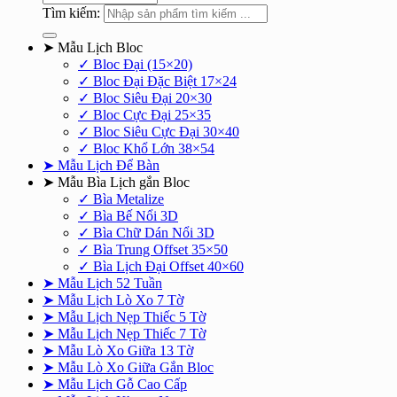
Tìm kiếm:
➤ Mẫu Lịch Bloc
✓ Bloc Đại (15×20)
✓ Bloc Đại Đặc Biệt 17×24
✓ Bloc Siêu Đại 20×30
✓ Bloc Cực Đại 25×35
✓ Bloc Siêu Cực Đại 30×40
✓ Bloc Khổ Lớn 38×54
➤ Mẫu Lịch Để Bàn
➤ Mẫu Bìa Lịch gắn Bloc
✓ Bìa Metalize
✓ Bìa Bế Nổi 3D
✓ Bìa Chữ Dán Nổi 3D
✓ Bìa Trung Offset 35×50
✓ Bìa Lịch Đại Offset 40×60
➤ Mẫu Lịch 52 Tuần
➤ Mẫu Lịch Lò Xo 7 Tờ
➤ Mẫu Lịch Nẹp Thiếc 5 Tờ
➤ Mẫu Lịch Nẹp Thiếc 7 Tờ
➤ Mẫu Lò Xo Giữa 13 Tờ
➤ Mẫu Lò Xo Giữa Gắn Bloc
➤ Mẫu Lịch Gỗ Cao Cấp