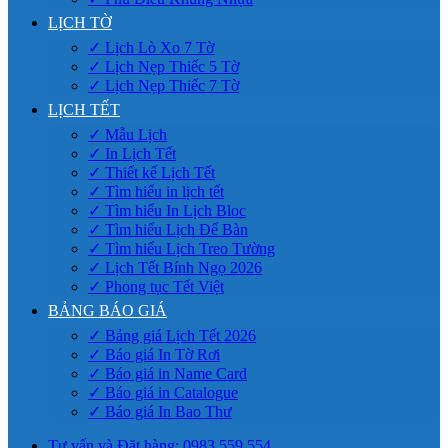
LỊCH TỜ
✓ Lịch Lò Xo 7 Tờ
✓ Lịch Nẹp Thiếc 5 Tờ
✓ Lịch Nẹp Thiếc 7 Tờ
LỊCH TẾT
✓ Mẫu Lịch
✓ In Lịch Tết
✓ Thiết kế Lịch Tết
✓ Tìm hiểu in lịch tết
✓ Tìm hiểu In Lịch Bloc
✓ Tìm hiểu Lịch Để Bàn
✓ Tìm hiểu Lịch Treo Tường
✓ Lịch Tết Bính Ngọ 2026
✓ Phong tục Tết Việt
BẢNG BÁO GIÁ
✓ Bảng giá Lịch Tết 2026
✓ Báo giá In Tờ Rơi
✓ Báo giá in Name Card
✓ Báo giá in Catalogue
✓ Báo giá In Bao Thư
Tư vấn và Đặt hàng: 0983.559.554