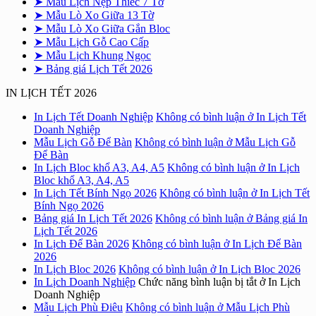
➤ Mẫu Lịch Nẹp Thiếc 7 Tờ
➤ Mẫu Lò Xo Giữa 13 Tờ
➤ Mẫu Lò Xo Giữa Gắn Bloc
➤ Mẫu Lịch Gỗ Cao Cấp
➤ Mẫu Lịch Khung Ngọc
➤ Bảng giá Lịch Tết 2026
IN LỊCH TẾT 2026
In Lịch Tết Doanh Nghiệp
Không có bình luận
ở In Lịch Tết
Doanh Nghiệp
Mẫu Lịch Gỗ Để Bàn
Không có bình luận
ở Mẫu Lịch Gỗ
Để Bàn
In Lịch Bloc khổ A3, A4, A5
Không có bình luận
ở In Lịch
Bloc khổ A3, A4, A5
In Lịch Tết Bính Ngọ 2026
Không có bình luận
ở In Lịch Tết
Bính Ngọ 2026
Bảng giá In Lịch Tết 2026
Không có bình luận
ở Bảng giá In
Lịch Tết 2026
In Lịch Để Bàn 2026
Không có bình luận
ở In Lịch Để Bàn
2026
In Lịch Bloc 2026
Không có bình luận
ở In Lịch Bloc 2026
In Lịch Doanh Nghiệp
Chức năng bình luận bị tắt
ở In Lịch
Doanh Nghiệp
Mẫu Lịch Phù Điêu
Không có bình luận
ở Mẫu Lịch Phù