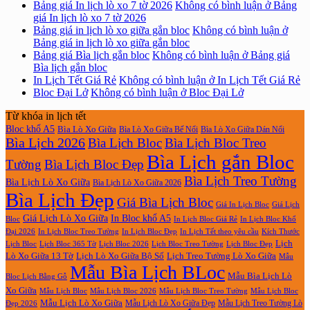
Bảng giá In lịch lò xo 7 tờ 2026
Không có bình luận
ở Bảng
giá In lịch lò xo 7 tờ 2026
Bảng giá in lịch lò xo giữa gắn bloc
Không có bình luận
ở
Bảng giá in lịch lò xo giữa gắn bloc
Bảng giá Bìa lịch gắn bloc
Không có bình luận
ở Bảng giá
Bìa lịch gắn bloc
In Lịch Tết Giá Rẻ
Không có bình luận
ở In Lịch Tết Giá Rẻ
Bloc Đại Lở
Không có bình luận
ở Bloc Đại Lở
Từ khóa in lịch tết
Bloc khổ A5
Bìa Lò Xo Giữa
Bìa Lò Xo Giữa Bế Nổi
Bìa Lò Xo Giữa Dán Nổi
Bìa Lịch 2026
Bìa Lịch Bloc
Bìa Lịch Bloc Treo
Bìa Lịch gắn Bloc
Tường
Bìa Lịch Bloc Đẹp
Bìa Lịch Treo Tường
Bìa Lịch Lò Xo Giữa
Bìa Lịch Lò Xo Giữa 2026
Bìa Lịch Đẹp
Giá Bìa Lịch Bloc
Giá In Lịch Bloc
Giá Lịch
Giá Lịch Lò Xo Giữa
In Bloc khổ A5
Bloc
In Lịch Bloc Giá Rẻ
In Lịch Bloc Khổ
In Lịch Bloc Đẹp
Đại 2026
In Lịch Bloc Treo Tường
In Lịch Tết theo yêu cầu
Kích Thước
Lịch
Lịch Bloc Treo Tường
Lịch Bloc
Lịch Bloc 365 Tờ
Lịch Bloc 2026
Lịch Bloc Đẹp
Lò Xo Giữa 13 Tờ
Lịch Lò Xo Giữa Bộ Số
Lịch Treo Tường Lò Xo Giữa
Mẫu
Mẫu Bìa Lịch BLoc
Mẫu Bìa Lịch Lò
Bloc Lịch Bằng Gỗ
Xo Giữa
Mẫu Lịch Bloc
Mẫu Lịch Bloc 2026
Mẫu Lịch Bloc Treo Tường
Mẫu Lịch Bloc
Mẫu Lịch Lò Xo Giữa
Mẫu Lịch Lò Xo Giữa Đẹp
Mẫu Lịch Treo Tường Lò
Đẹp 2026