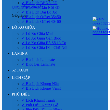
✓ Bìa Lịch Bế Nổi 3D
Quay trở lại cửa hàng
✓ Bìa Lịch Dán Nổi 3D
✓ Bìa Lịch Đại Lò Xo
Giỏ hàng
✓ Bìa Lịch Offset 35×50
✓ Bìa Lịch Offset 40×60
LÒ XO GIỮA
✓ Lò Xo Giữa Mini
✓ Lò Xo Giữa Gắn Bloc
✓ Lò Xo Giữa Bộ Số 13 Tờ
✓ Lò Xo Giữa Dán Chữ Nổi
LAMINA
✓ Bìa Lịch Laminate
✓ Bloc Bìa Laminate
52 TUẦN
LỊCH GẬP
✓ Bìa Lịch Khung Nâu
✓ Bìa Lịch Khung Vàng
PHÙ ĐIÊU
✓ Lịch Khung Tranh
✓ Phù Điêu Khung Gỗ
✓ Phù Điêu Khung Nhựa