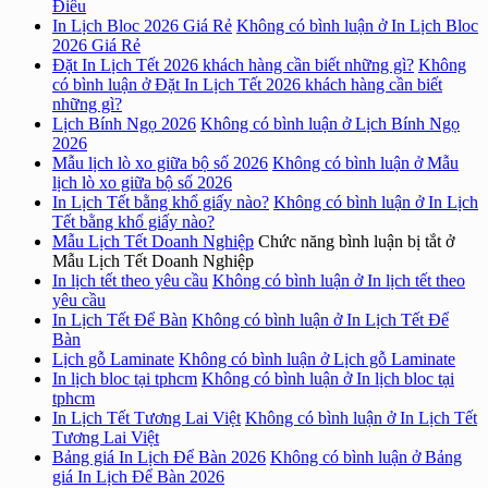
Điêu
In Lịch Bloc 2026 Giá Rẻ
Không có bình luận
ở In Lịch Bloc
2026 Giá Rẻ
Đặt In Lịch Tết 2026 khách hàng cần biết những gì?
Không
có bình luận
ở Đặt In Lịch Tết 2026 khách hàng cần biết
những gì?
Lịch Bính Ngọ 2026
Không có bình luận
ở Lịch Bính Ngọ
2026
Mẫu lịch lò xo giữa bộ số 2026
Không có bình luận
ở Mẫu
lịch lò xo giữa bộ số 2026
In Lịch Tết bằng khổ giấy nào?
Không có bình luận
ở In Lịch
Tết bằng khổ giấy nào?
Mẫu Lịch Tết Doanh Nghiệp
Chức năng bình luận bị tắt
ở
Mẫu Lịch Tết Doanh Nghiệp
In lịch tết theo yêu cầu
Không có bình luận
ở In lịch tết theo
yêu cầu
In Lịch Tết Để Bàn
Không có bình luận
ở In Lịch Tết Để
Bàn
Lịch gỗ Laminate
Không có bình luận
ở Lịch gỗ Laminate
In lịch bloc tại tphcm
Không có bình luận
ở In lịch bloc tại
tphcm
In Lịch Tết Tương Lai Việt
Không có bình luận
ở In Lịch Tết
Tương Lai Việt
Bảng giá In Lịch Để Bàn 2026
Không có bình luận
ở Bảng
giá In Lịch Để Bàn 2026