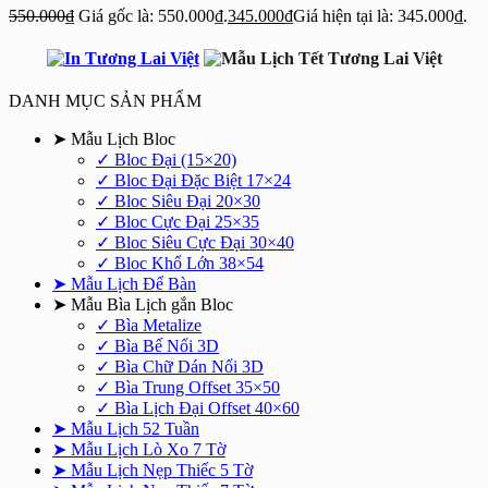
550.000
₫
Giá gốc là: 550.000₫.
345.000
₫
Giá hiện tại là: 345.000₫.
DANH MỤC SẢN PHẨM
➤ Mẫu Lịch Bloc
✓ Bloc Đại (15×20)
✓ Bloc Đại Đặc Biệt 17×24
✓ Bloc Siêu Đại 20×30
✓ Bloc Cực Đại 25×35
✓ Bloc Siêu Cực Đại 30×40
✓ Bloc Khổ Lớn 38×54
➤ Mẫu Lịch Để Bàn
➤ Mẫu Bìa Lịch gắn Bloc
✓ Bìa Metalize
✓ Bìa Bế Nổi 3D
✓ Bìa Chữ Dán Nổi 3D
✓ Bìa Trung Offset 35×50
✓ Bìa Lịch Đại Offset 40×60
➤ Mẫu Lịch 52 Tuần
➤ Mẫu Lịch Lò Xo 7 Tờ
➤ Mẫu Lịch Nẹp Thiếc 5 Tờ