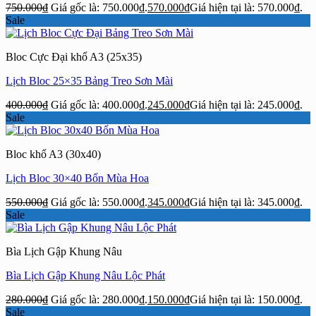
750.000
₫
Giá gốc là: 750.000₫.
570.000
₫
Giá hiện tại là: 570.000₫.
Sale
Bloc Cực Đại khổ A3 (25x35)
Lịch Bloc 25×35 Bảng Treo Sơn Mài
400.000
₫
Giá gốc là: 400.000₫.
245.000
₫
Giá hiện tại là: 245.000₫.
Sale
Bloc khổ A3 (30x40)
Lịch Bloc 30×40 Bốn Mùa Hoa
550.000
₫
Giá gốc là: 550.000₫.
345.000
₫
Giá hiện tại là: 345.000₫.
Sale
Bìa Lịch Gập Khung Nâu
Bìa Lịch Gập Khung Nâu Lộc Phát
280.000
₫
Giá gốc là: 280.000₫.
150.000
₫
Giá hiện tại là: 150.000₫.
Sale