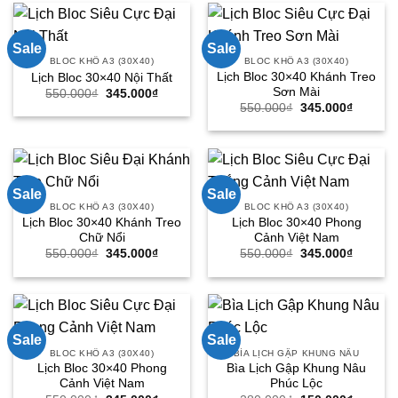
345.000₫.
160.000
Sale
Sale
BLOC KHỔ A3 (30X40)
BLOC KHỔ A3 (30X40)
Lịch Bloc 30×40 Khánh Treo
Lịch Bloc 30×40 Nội Thất
Sơn Mài
Giá
Giá
550.000
₫
345.000
₫
gốc
hiện
Giá
Giá
550.000
₫
345.000
₫
là:
tại
gốc
hiện
550.000₫.
là:
là:
tại
345.000₫.
550.000₫.
là:
345.000
Sale
Sale
BLOC KHỔ A3 (30X40)
BLOC KHỔ A3 (30X40)
Lịch Bloc 30×40 Khánh Treo
Lịch Bloc 30×40 Phong
Chữ Nổi
Cảnh Việt Nam
Giá
Giá
Giá
Giá
550.000
₫
345.000
₫
550.000
₫
345.000
₫
gốc
hiện
gốc
hiện
là:
tại
là:
tại
550.000₫.
là:
550.000₫.
là:
345.000₫.
345.000
Sale
Sale
BLOC KHỔ A3 (30X40)
BÌA LỊCH GẬP KHUNG NÂU
Lịch Bloc 30×40 Phong
Bìa Lịch Gập Khung Nâu
Cảnh Việt Nam
Phúc Lộc