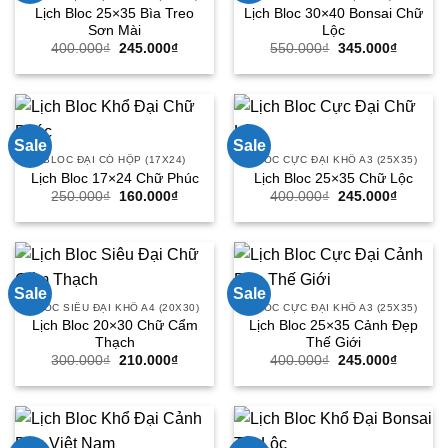
Lịch Bloc 25×35 Bìa Treo
Lịch Bloc 30×40 Bonsai Chữ
Sơn Mài
Lộc
Giá
Giá
Giá
Giá
400.000
₫
245.000
₫
550.000
₫
345.000
₫
gốc
hiện
gốc
hiện
là:
tại
là:
tại
400.000₫.
là:
550.000₫.
là:
245.000₫.
345.000
Sale
Sale
BLOC ĐẠI CÓ HỘP (17X24)
BLOC CỰC ĐẠI KHỔ A3 (25X35)
Lịch Bloc 17×24 Chữ Phúc
Lịch Bloc 25×35 Chữ Lộc
Giá
Giá
Giá
Giá
250.000
₫
160.000
₫
400.000
₫
245.000
₫
gốc
hiện
gốc
hiện
là:
tại
là:
tại
250.000₫.
là:
400.000₫.
là:
160.000₫.
245.000
Sale
Sale
BLOC SIÊU ĐẠI KHỔ A4 (20X30)
BLOC CỰC ĐẠI KHỔ A3 (25X35)
Lịch Bloc 20×30 Chữ Cẩm
Lịch Bloc 25×35 Cảnh Đẹp
Thạch
Thế Giới
Giá
Giá
Giá
Giá
300.000
₫
210.000
₫
400.000
₫
245.000
₫
gốc
hiện
gốc
hiện
là:
tại
là:
tại
300.000₫.
là:
400.000₫.
là:
210.000₫.
245.000