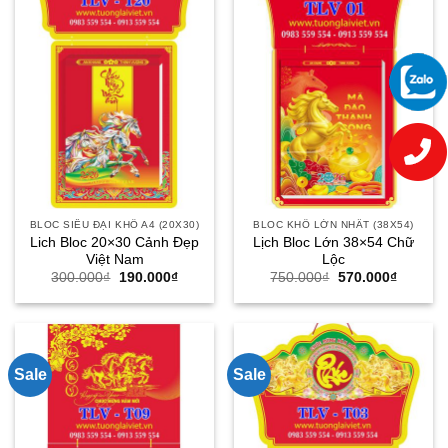
BLOC SIÊU ĐẠI KHỔ A4 (20X30)
BLOC KHỔ LỚN NHẤT (38X54)
Lich Bloc 20×30 Cảnh Đẹp
Lịch Bloc Lớn 38×54 Chữ
Việt Nam
Lộc
Giá
Giá
Giá
Giá
300.000
₫
190.000
₫
750.000
₫
570.000
₫
gốc
hiện
gốc
hiện
là:
tại
là:
tại
300.000₫.
là:
750.000₫.
là:
190.000₫.
570.000
Sale
Sale