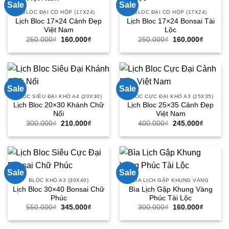
Sale
Sale
BLOC ĐẠI CÓ HỘP (17X24)
BLOC ĐẠI CÓ HỘP (17X24)
Lịch Bloc 17×24 Cảnh Đẹp
Lịch Bloc 17×24 Bonsai Tài
Việt Nam
Lộc
Giá
Giá
Giá
Giá
250.000
₫
160.000
₫
250.000
₫
160.000
₫
gốc
hiện
gốc
hiện
là:
tại
là:
tại
250.000₫.
là:
250.000₫.
là:
160.000₫.
160.000
Sale
Sale
BLOC SIÊU ĐẠI KHỔ A4 (20X30)
BLOC CỰC ĐẠI KHỔ A3 (25X35)
Lịch Bloc 20×30 Khánh Chữ
Lịch Bloc 25×35 Cảnh Đẹp
Nổi
Việt Nam
Giá
Giá
Giá
Giá
300.000
₫
210.000
₫
400.000
₫
245.000
₫
gốc
hiện
gốc
hiện
là:
tại
là:
tại
300.000₫.
là:
400.000₫.
là:
210.000₫.
245.000
Sale
Sale
BLOC KHỔ A3 (30X40)
BÌA LỊCH GẬP KHUNG VÀNG
Lịch Bloc 30×40 Bonsai Chữ
Bìa Lịch Gập Khung Vàng
Phúc
Phúc Tài Lộc
Giá
Giá
Giá
Giá
550.000
₫
345.000
₫
300.000
₫
160.000
₫
gốc
hiện
gốc
hiện
là:
tại
là:
tại
550.000₫.
là:
300.000₫.
là: