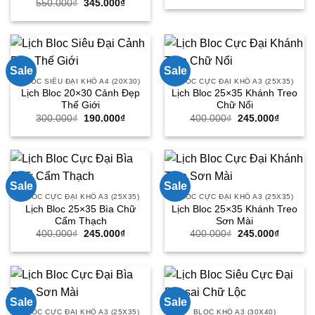
Giá
Giá
550.000
₫
345.000
₫
là:
tại
gốc
hiện
250.000₫.
là:
là:
tại
160.000
550.000₫.
là:
345.000₫.
Sale
Sale
BLOC SIÊU ĐẠI KHỔ A4 (20X30)
BLOC CỰC ĐẠI KHỔ A3 (25X35)
Lịch Bloc 20×30 Cảnh Đẹp
Lịch Bloc 25×35 Khánh Treo
Thế Giới
Chữ Nổi
Giá
Giá
Giá
Giá
300.000
₫
190.000
₫
400.000
₫
245.000
₫
gốc
hiện
gốc
hiện
là:
tại
là:
tại
300.000₫.
là:
400.000₫.
là:
190.000₫.
245.000
Sale
Sale
BLOC CỰC ĐẠI KHỔ A3 (25X35)
BLOC CỰC ĐẠI KHỔ A3 (25X35)
Lịch Bloc 25×35 Bìa Chữ
Lịch Bloc 25×35 Khánh Treo
Cẩm Thạch
Sơn Mài
Giá
Giá
Giá
Giá
400.000
₫
245.000
₫
400.000
₫
245.000
₫
gốc
hiện
gốc
hiện
là:
tại
là:
tại
400.000₫.
là:
400.000₫.
là:
245.000₫.
245.000
Sale
Sale
BLOC CỰC ĐẠI KHỔ A3 (25X35)
BLOC KHỔ A3 (30X40)