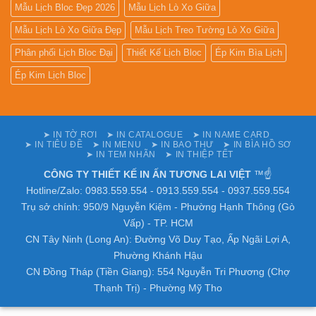
Mẫu Lịch Bloc Đẹp 2026
Mẫu Lịch Lò Xo Giữa
Mẫu Lịch Lò Xo Giữa Đẹp
Mẫu Lịch Treo Tường Lò Xo Giữa
Phân phối Lịch Bloc Đại
Thiết Kế Lịch Bloc
Ép Kim Bìa Lịch
Ép Kim Lịch Bloc
➤ IN TỜ RƠI
➤ IN CATALOGUE
➤ IN NAME CARD
➤ IN TIÊU ĐỀ
➤ IN MENU
➤ IN BAO THƯ
➤ IN BÌA HỒ SƠ
➤ IN TEM NHÃN
➤ IN THIỆP TẾT
CÔNG TY THIẾT KẾ IN ẤN TƯƠNG LAI VIỆT
™☝️
Hotline/Zalo: 0983.559.554 - 0913.559.554 - 0937.559.554
Trụ sở chính: 950/9 Nguyễn Kiệm - Phường Hạnh Thông (Gò
Vấp) - TP. HCM
CN Tây Ninh (Long An): Đường Võ Duy Tạo, Ấp Ngãi Lợi A,
Phường Khánh Hậu
CN Đồng Tháp (Tiền Giang): 554 Nguyễn Tri Phương (Chợ
Thạnh Trị) - Phường Mỹ Tho