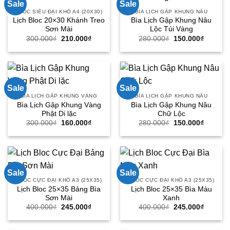
Sale
Sale
BLOC SIÊU ĐẠI KHỔ A4 (20X30)
BÌA LỊCH GẬP KHUNG NÂU
Lịch Bloc 20×30 Khánh Treo
Bìa Lịch Gập Khung Nâu
Sơn Mài
Lộc Túi Vàng
Giá
Giá
Giá
Giá
300.000
₫
210.000
₫
280.000
₫
150.000
₫
gốc
hiện
gốc
hiện
là:
tại
là:
tại
300.000₫.
là:
280.000₫.
là:
210.000₫.
150.000
Sale
Sale
BÌA LỊCH GẬP KHUNG VÀNG
BÌA LỊCH GẬP KHUNG NÂU
Bìa Lịch Gập Khung Vàng
Bìa Lịch Gập Khung Nâu
Phật Di lặc
Chữ Lộc
Giá
Giá
Giá
Giá
300.000
₫
160.000
₫
280.000
₫
150.000
₫
gốc
hiện
gốc
hiện
là:
tại
là:
tại
300.000₫.
là:
280.000₫.
là:
160.000₫.
150.000
Sale
Sale
BLOC CỰC ĐẠI KHỔ A3 (25X35)
BLOC CỰC ĐẠI KHỔ A3 (25X35)
Lịch Bloc 25×35 Bảng Bìa
Lịch Bloc 25×35 Bìa Màu
Sơn Mài
Xanh
Giá
Giá
Giá
Giá
400.000
₫
245.000
₫
400.000
₫
245.000
₫
gốc
hiện
gốc
hiện
là:
tại
là:
tại
400.000₫.
là:
400.000₫.
là: