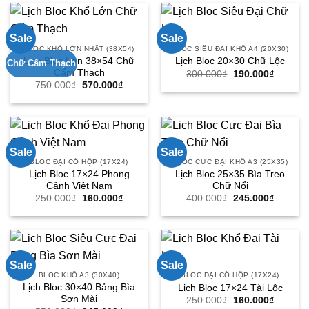
150.000₫.
570.000
Sale
Sale
BLOC KHỔ LỚN NHẤT (38X54)
BLOC SIÊU ĐẠI KHỔ A4 (20X30)
Lịch Bloc Lớn 38×54 Chữ
Lịch Bloc 20×30 Chữ Lộc
Chữ Cẩm Thạch
Cẩm Thạch
Giá
Giá
300.000
₫
190.000
₫
gốc
hiện
Giá
Giá
750.000
₫
570.000
₫
là:
tại
gốc
hiện
300.000₫.
là:
là:
tại
190.000
750.000₫.
là:
570.000₫.
Sale
Sale
BLOC ĐẠI CÓ HỘP (17X24)
BLOC CỰC ĐẠI KHỔ A3 (25X35)
Lịch Bloc 17×24 Phong
Lịch Bloc 25×35 Bìa Treo
Cảnh Việt Nam
Chữ Nổi
Giá
Giá
Giá
Giá
250.000
₫
160.000
₫
400.000
₫
245.000
₫
gốc
hiện
gốc
hiện
là:
tại
là:
tại
250.000₫.
là:
400.000₫.
là:
160.000₫.
245.000
Sale
Sale
BLOC KHỔ A3 (30X40)
BLOC ĐẠI CÓ HỘP (17X24)
Lịch Bloc 30×40 Bảng Bìa
Lịch Bloc 17×24 Tài Lộc
Sơn Mài
Giá
Giá
250.000
₫
160.000
₫
gốc
hiện