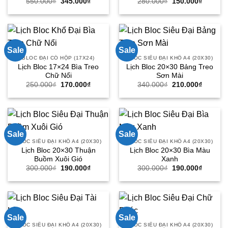
Giá
Giá
Giá
Giá
550.000
₫
345.000
₫
280.000
₫
150.000
₫
gốc
hiện
gốc
hiện
là:
tại
là:
tại
550.000₫.
là:
280.000₫.
là:
345.000₫.
150.000
Sale
Sale
BLOC ĐẠI CÓ HỘP (17X24)
BLOC SIÊU ĐẠI KHỔ A4 (20X30)
Lịch Bloc 17×24 Bìa Treo
Lịch Bloc 20×30 Bảng Treo
Chữ Nổi
Sơn Mài
Giá
Giá
Giá
Giá
250.000
₫
170.000
₫
340.000
₫
210.000
₫
gốc
hiện
gốc
hiện
là:
tại
là:
tại
250.000₫.
là:
340.000₫.
là:
170.000₫.
210.000
Sale
Sale
BLOC SIÊU ĐẠI KHỔ A4 (20X30)
BLOC SIÊU ĐẠI KHỔ A4 (20X30)
Lịch Bloc 20×30 Thuận
Lịch Bloc 20×30 Bìa Màu
Buồm Xuôi Gió
Xanh
Giá
Giá
Giá
Giá
300.000
₫
190.000
₫
300.000
₫
190.000
₫
gốc
hiện
gốc
hiện
là:
tại
là:
tại
300.000₫.
là:
300.000₫.
là:
190.000₫.
190.000
Sale
Sale
BLOC SIÊU ĐẠI KHỔ A4 (20X30)
BLOC SIÊU ĐẠI KHỔ A4 (20X30)