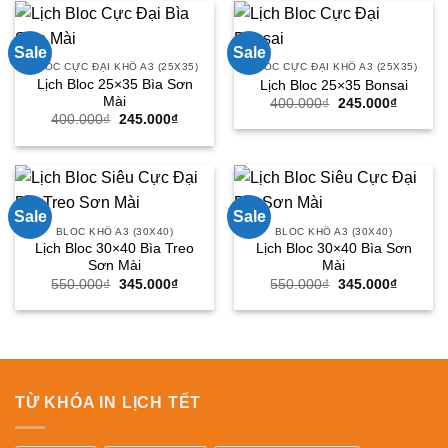
245.000₫.
245.000
Sale
Sale
BLOC CỰC ĐẠI KHỔ A3 (25X35)
BLOC CỰC ĐẠI KHỔ A3 (25X35)
Lịch Bloc 25×35 Bìa Sơn
Lịch Bloc 25×35 Bonsai
Mài
Giá
Giá
400.000
₫
245.000
₫
gốc
hiện
Giá
Giá
400.000
₫
245.000
₫
là:
tại
gốc
hiện
400.000₫.
là:
là:
tại
245.000
400.000₫.
là:
245.000₫.
Sale
Sale
BLOC KHỔ A3 (30X40)
BLOC KHỔ A3 (30X40)
Lịch Bloc 30×40 Bìa Treo
Lịch Bloc 30×40 Bìa Sơn
Sơn Mài
Mài
Giá
Giá
Giá
Giá
550.000
₫
345.000
₫
550.000
₫
345.000
₫
gốc
hiện
gốc
hiện
là:
tại
là:
tại
550.000₫.
là:
550.000₫.
là:
345.000₫.
345.000
TỪ KHÓA IN LỊCH TẾT