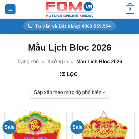
Bỏ
0
qua
nội
Tư vấn và Đặt hàng: 0983.559.554
dung
Mẫu Lịch Bloc 2026
Trang chủ
»
Xưởng in
»
Mẫu Lịch Bloc 2026
LỌC
Sale
Sale