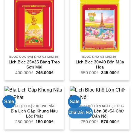
BLOC CỰC ĐẠI KHỔ A3 (25X35)
BLOC KHỔ A3 (30X40)
Lịch Bloc 25×35 Bảng Treo
Lịch Bloc 30×40 Bốn Mùa
Sơn Mài
Hoa
Giá
Giá
Giá
Giá
400.000
₫
245.000
₫
550.000
₫
345.000
₫
gốc
hiện
gốc
hiện
là:
tại
là:
tại
400.000₫.
là:
550.000₫.
là:
245.000₫.
345.000
Sale
Sale
BÌA LỊCH GẬP KHUNG NÂU
BLOC KHỔ LỚN NHẤT (38X54)
Bìa Lịch Gập Khung Nâu
Lịch Bloc Lớn 38×54 Chữ
Chữ Dán Nổi
Lộc Phát
Dán Nổi
Giá
Giá
Giá
Giá
280.000
₫
150.000
₫
750.000
₫
570.000
₫
gốc
hiện
gốc
hiện
là:
tại
là:
tại
280.000₫.
là:
750.000₫.
là: