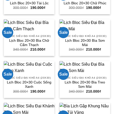
Lịch Bloc 20×30 Tài Lộc
Lịch Bloc 20×30 Chữ Phúc
Giá
Giá
Giá
Giá
300.000
₫
190.000
₫
300.000
₫
190.000
₫
gốc
hiện
gốc
hiện
là:
tại
là:
tại
300.000₫.
là:
300.000₫.
là:
190.000₫.
190.000
Sale
Sale
BLOC SIÊU ĐẠI KHỔ A4 (20X30)
BLOC SIÊU ĐẠI KHỔ A4 (20X30)
Lịch Bloc 20×30 Bìa Chữ
Lịch Bloc 20×30 Bìa Sơn
Cẩm Thạch
Mài
Giá
Giá
Giá
Giá
340.000
₫
210.000
₫
340.000
₫
210.000
₫
gốc
hiện
gốc
hiện
là:
tại
là:
tại
340.000₫.
là:
340.000₫.
là:
210.000₫.
210.000
Sale
Sale
BLOC SIÊU ĐẠI KHỔ A4 (20X30)
BLOC SIÊU ĐẠI KHỔ A4 (20X30)
Lịch Bloc 20×30 Cuộc Sống
Lịch Bloc 20×30 Bìa Treo
Xanh
Sơn Mài
Giá
Giá
Giá
Giá
300.000
₫
190.000
₫
340.000
₫
210.000
₫
gốc
hiện
gốc
hiện
là:
tại
là:
tại
300.000₫.
là:
340.000₫.
là:
190.000₫.
210.000