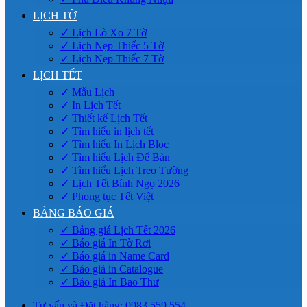
LỊCH TỜ
✓ Lịch Lò Xo 7 Tờ
✓ Lịch Nẹp Thiếc 5 Tờ
✓ Lịch Nẹp Thiếc 7 Tờ
LỊCH TẾT
✓ Mẫu Lịch
✓ In Lịch Tết
✓ Thiết kế Lịch Tết
✓ Tìm hiểu in lịch tết
✓ Tìm hiểu In Lịch Bloc
✓ Tìm hiểu Lịch Để Bàn
✓ Tìm hiểu Lịch Treo Tường
✓ Lịch Tết Bính Ngọ 2026
✓ Phong tục Tết Việt
BẢNG BÁO GIÁ
✓ Bảng giá Lịch Tết 2026
✓ Báo giá In Tờ Rơi
✓ Báo giá in Name Card
✓ Báo giá in Catalogue
✓ Báo giá In Bao Thư
Tư vấn và Đặt hàng: 0983.559.554