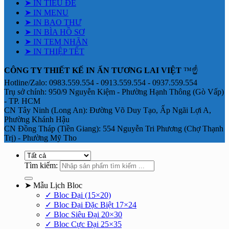
➤ IN TIÊU ĐỀ
➤ IN MENU
➤ IN BAO THƯ
➤ IN BÌA HỒ SƠ
➤ IN TEM NHÃN
➤ IN THIỆP TẾT
CÔNG TY THIẾT KẾ IN ẤN TƯƠNG LAI VIỆT
™☝️
Hotline/Zalo: 0983.559.554 - 0913.559.554 - 0937.559.554
Trụ sở chính: 950/9 Nguyễn Kiệm - Phường Hạnh Thông (Gò Vấp)
- TP. HCM
CN Tây Ninh (Long An): Đường Võ Duy Tạo, Ấp Ngãi Lợi A,
Phường Khánh Hậu
CN Đồng Tháp (Tiền Giang): 554 Nguyễn Tri Phương (Chợ Thạnh
Trị) - Phường Mỹ Tho
Tìm kiếm:
➤ Mẫu Lịch Bloc
✓ Bloc Đại (15×20)
✓ Bloc Đại Đặc Biệt 17×24
✓ Bloc Siêu Đại 20×30
✓ Bloc Cực Đại 25×35