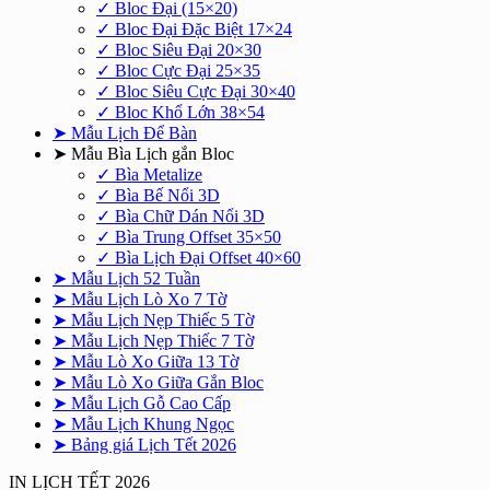
✓ Bloc Đại (15×20)
✓ Bloc Đại Đặc Biệt 17×24
✓ Bloc Siêu Đại 20×30
✓ Bloc Cực Đại 25×35
✓ Bloc Siêu Cực Đại 30×40
✓ Bloc Khổ Lớn 38×54
➤ Mẫu Lịch Để Bàn
➤ Mẫu Bìa Lịch gắn Bloc
✓ Bìa Metalize
✓ Bìa Bế Nổi 3D
✓ Bìa Chữ Dán Nổi 3D
✓ Bìa Trung Offset 35×50
✓ Bìa Lịch Đại Offset 40×60
➤ Mẫu Lịch 52 Tuần
➤ Mẫu Lịch Lò Xo 7 Tờ
➤ Mẫu Lịch Nẹp Thiếc 5 Tờ
➤ Mẫu Lịch Nẹp Thiếc 7 Tờ
➤ Mẫu Lò Xo Giữa 13 Tờ
➤ Mẫu Lò Xo Giữa Gắn Bloc
➤ Mẫu Lịch Gỗ Cao Cấp
➤ Mẫu Lịch Khung Ngọc
➤ Bảng giá Lịch Tết 2026
IN LỊCH TẾT 2026