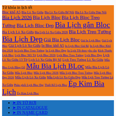
Từ khóa in lịch tết
Bloc khổ A5
Bìa Lò Xo Giữa
Bìa Lò Xo Giữa Bế Nổi
Bìa Lò Xo Giữa Dán Nổi
Bìa Lịch 2026
Bìa Lịch Bloc
Bìa Lịch Bloc Treo
Bìa Lịch gắn Bloc
Tường
Bìa Lịch Bloc Đẹp
Bìa Lịch Treo Tường
Bìa Lịch Lò Xo Giữa
Bìa Lịch Lò Xo Giữa 2026
Bìa Lịch Đẹp
Giá Bìa Lịch Bloc
Giá In Lịch Bloc
Giá Lịch
Giá Lịch Lò Xo Giữa
In Bloc khổ A5
Bloc
In Lịch Bloc Giá Rẻ
In Lịch Bloc Khổ
In Lịch Bloc Đẹp
Đại 2026
In Lịch Bloc Treo Tường
In Lịch Tết theo yêu cầu
Kích Thước
Lịch
Lịch Bloc Treo Tường
Lịch Bloc
Lịch Bloc 365 Tờ
Lịch Bloc 2026
Lịch Bloc Đẹp
Lò Xo Giữa 13 Tờ
Lịch Lò Xo Giữa Bộ Số
Lịch Treo Tường Lò Xo Giữa
Mẫu
Mẫu Bìa Lịch BLoc
Mẫu Bìa Lịch Lò
Bloc Lịch Bằng Gỗ
Xo Giữa
Mẫu Lịch Bloc
Mẫu Lịch Bloc 2026
Mẫu Lịch Bloc Treo Tường
Mẫu Lịch Bloc
Mẫu Lịch Lò Xo Giữa
Mẫu Lịch Lò Xo Giữa Đẹp
Mẫu Lịch Treo Tường Lò
Đẹp 2026
Ép Kim Bìa
Xo Giữa
Phân phối Lịch Bloc Đại
Thiết Kế Lịch Bloc
Lịch
Ép Kim Lịch Bloc
➤ IN TỜ RƠI
➤ IN CATALOGUE
➤ IN NAME CARD