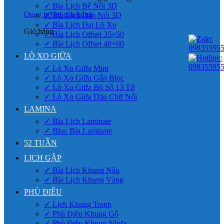
✓ Bìa Lịch Bế Nổi 3D
Quay trở lại cửa hàng
✓ Bìa Lịch Dán Nổi 3D
✓ Bìa Lịch Đại Lò Xo
Giỏ hàng
✓ Bìa Lịch Offset 35×50
✓ Bìa Lịch Offset 40×60
LÒ XO GIỮA
✓ Lò Xo Giữa Mini
✓ Lò Xo Giữa Gắn Bloc
✓ Lò Xo Giữa Bộ Số 13 Tờ
✓ Lò Xo Giữa Dán Chữ Nổi
LAMINA
✓ Bìa Lịch Laminate
✓ Bloc Bìa Laminate
52 TUẦN
LỊCH GẬP
✓ Bìa Lịch Khung Nâu
✓ Bìa Lịch Khung Vàng
PHÙ ĐIÊU
✓ Lịch Khung Tranh
✓ Phù Điêu Khung Gỗ
✓ Phù Điêu Khung Nhựa