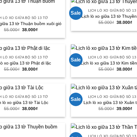
LỊCH LÒ XO GIỮA BỘ SỐ 13
Sale
Lịch lò xo giữa 13 tờ Thuyề
H LÒ XO GIỮA BỘ SỐ 13 TỜ
Giá
Gi
55.000
₫
38.000
₫
 giữa 13 tờ Thuận buồm xuôi gió
gốc
hi
Giá
Giá
55.000
₫
38.000
₫
là:
tại
gốc
hiện
55.000₫.
là:
là:
tại
38
55.000₫.
là:
38.000₫.
H LÒ XO GIỮA BỘ SỐ 13 TỜ
LỊCH LÒ XO GIỮA BỘ SỐ 13
Sale
lò xo giữa 13 tờ Phật di lặc
Lịch lò xo giữa 13 tờ Kim tiền 
Giá
Giá
Giá
Gi
55.000
₫
38.000
₫
55.000
₫
38.000
₫
gốc
hiện
gốc
hi
là:
tại
là:
tại
55.000₫.
là:
55.000₫.
là:
38.000₫.
38
H LÒ XO GIỮA BỘ SỐ 13 TỜ
LỊCH LÒ XO GIỮA BỘ SỐ 13
Sale
h lò xo giữa 13 tờ Tài Lộc
Lịch lò xo giữa 13 tờ Xuân t
Giá
Giá
Giá
Gi
55.000
₫
38.000
₫
55.000
₫
39.000
₫
gốc
hiện
gốc
hi
là:
tại
là:
tại
55.000₫.
là:
55.000₫.
là:
38.000₫.
39
LỊCH LÒ XO GIỮA BỘ SỐ 13