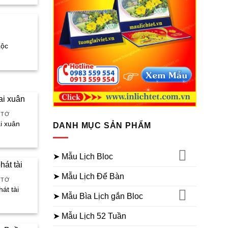
.000₫.
Lộc
á
ện
.000₫.
 TỜ
ai xuân
DANH MỤC SẢN PHẨM
á
ện
➤ Mẫu Lịch Bloc
.000₫.
➤ Mẫu Lịch Để Bàn
 TỜ
hát tài
➤ Mẫu Bìa Lịch gắn Bloc
á
ện
➤ Mẫu Lịch 52 Tuần
.000₫.