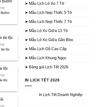
➤ Mẫu Lịch Lò Xo 7 Tờ
 TỜ
➤ Mẫu Lịch Nẹp Thiếc 5 Tờ
n Buồm
á
ện
➤ Mẫu Lịch Nẹp Thiếc 7 Tờ
➤ Mẫu Lò Xo Giữa 13 Tờ
.000₫.
➤ Mẫu Lò Xo Giữa Gắn Bloc
 TỜ
➤ Mẫu Lịch Gỗ Cao Cấp
tài lộc
á
ện
➤ Mẫu Lịch Khung Ngọc
➤ Bảng giá Lịch Tết 2026
.000₫.
 TỜ
IN LỊCH TẾT 2026
ài lộc
á
ện
In Lịch Tết Doanh Nghiệp
.000₫.
Không
có
bình
 TỜ