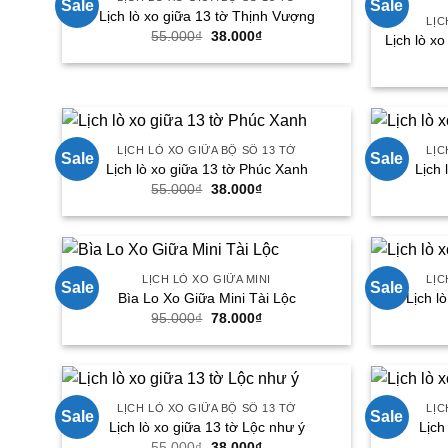
Sale
Sale
Lịch lò xo giữa 13 tờ Thịnh Vượng
LỊC
Giá
Giá
55.000
₫
38.000
₫
Lịch lò x
gốc
hiện
là:
tại
55.000₫.
là:
38.000₫.
LỊCH LÒ XO GIỮA BỘ SỐ 13 TỜ
LỊC
Sale
Sale
Lịch lò xo giữa 13 tờ Phúc Xanh
Lịch 
Giá
Giá
55.000
₫
38.000
₫
gốc
hiện
là:
tại
55.000₫.
là:
38.000₫.
LỊCH LÒ XO GIỮA MINI
LỊC
Sale
Sale
Bìa Lo Xo Giữa Mini Tài Lộc
Lịch l
Giá
Giá
95.000
₫
78.000
₫
gốc
hiện
là:
tại
95.000₫.
là:
78.000₫.
LỊCH LÒ XO GIỮA BỘ SỐ 13 TỜ
LỊC
Sale
Sale
Lịch lò xo giữa 13 tờ Lộc như ý
Lịch
Giá
Giá
55.000
₫
38.000
₫