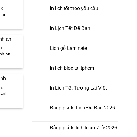
Mẫu
2026
Tết
Lịch
bằng
In lịch tết theo yêu cầu
OC
khổ
Tết
tài
giấy
Không
Doanh
nào?
có
iá
Nghiệp
bình
iện
luận
In Lịch Tết Để Bàn
i
ở
:
In
Không
9.000₫.
lịch
có
tết
bình
theo
luận
Lịch gỗ Laminate
OC
yêu
ở
ình an
cầu
In
Không
Lịch
có
iá
Tết
bình
iện
Để
luận
In lịch bloc tại tphcm
i
Bàn
ở
:
Lịch
Không
9.000₫.
gỗ
có
Laminate
bình
luận
In Lịch Tết Tương Lai Việt
OC
ở
xanh
In
Không
lịch
có
iá
bloc
bình
iện
tại
luận
Bảng giá In Lịch Để Bàn 2026
i
tphcm
ở
:
In
Không
9.000₫.
Lịch
có
Tết
bình
Tương
luận
Bảng giá In lịch lò xo 7 tờ 2026
Lai
ở
Việt
Bảng
Không