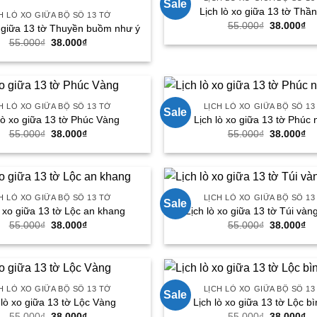
Sale
Lịch lò xo giữa 13 tờ Thần
H LÒ XO GIỮA BỘ SỐ 13 TỜ
Giá
Gi
55.000
₫
38.000
₫
o giữa 13 tờ Thuyền buồm như ý
gốc
hi
Giá
Giá
55.000
₫
38.000
₫
là:
tại
gốc
hiện
55.000₫.
là:
là:
tại
38
55.000₫.
là:
38.000₫.
H LÒ XO GIỮA BỘ SỐ 13 TỜ
LỊCH LÒ XO GIỮA BỘ SỐ 13
Sale
lò xo giữa 13 tờ Phúc Vàng
Lịch lò xo giữa 13 tờ Phúc 
Giá
Giá
Giá
Gi
55.000
₫
38.000
₫
55.000
₫
38.000
₫
gốc
hiện
gốc
hi
là:
tại
là:
tại
55.000₫.
là:
55.000₫.
là:
38.000₫.
38
H LÒ XO GIỮA BỘ SỐ 13 TỜ
LỊCH LÒ XO GIỮA BỘ SỐ 13
Sale
ò xo giữa 13 tờ Lộc an khang
Lịch lò xo giữa 13 tờ Túi vàng
Giá
Giá
Giá
Gi
55.000
₫
38.000
₫
55.000
₫
38.000
₫
gốc
hiện
gốc
hi
là:
tại
là:
tại
55.000₫.
là:
55.000₫.
là:
38.000₫.
38
H LÒ XO GIỮA BỘ SỐ 13 TỜ
LỊCH LÒ XO GIỮA BỘ SỐ 13
Sale
 lò xo giữa 13 tờ Lộc Vàng
Lịch lò xo giữa 13 tờ Lộc b
Giá
Giá
Giá
Gi
55.000
₫
38.000
₫
55.000
₫
38.000
₫