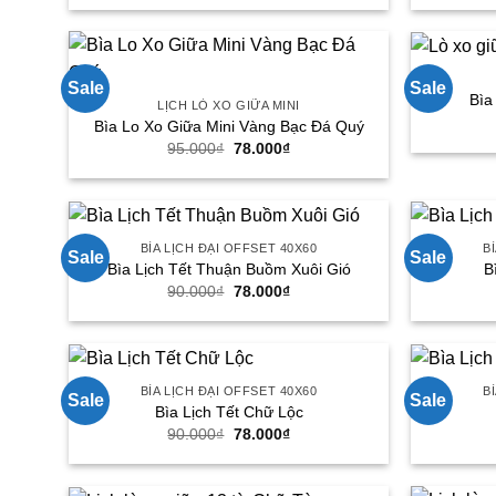
là:
tại
55.000₫.
là:
38.000₫.
Sale
Sale
Bìa
LỊCH LÒ XO GIỮA MINI
Bìa Lo Xo Giữa Mini Vàng Bạc Đá Quý
Giá
Giá
95.000
₫
78.000
₫
gốc
hiện
là:
tại
95.000₫.
là:
78.000₫.
BÌA LỊCH ĐẠI OFFSET 40X60
B
Sale
Sale
Bìa Lịch Tết Thuận Buồm Xuôi Gió
B
Giá
Giá
90.000
₫
78.000
₫
gốc
hiện
là:
tại
90.000₫.
là:
78.000₫.
BÌA LỊCH ĐẠI OFFSET 40X60
B
Sale
Sale
Bìa Lịch Tết Chữ Lộc
Giá
Giá
90.000
₫
78.000
₫
gốc
hiện
là:
tại
90.000₫.
là:
78.000₫.