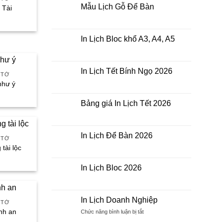
luận
Mẫu Lịch Gỗ Để Bàn
 Tài
ở
In
á
Không
Lịch
có
ện
Tết
bình
Doanh
luận
In Lịch Bloc khổ A3, A4, A5
Nghiệp
ở
.000₫.
Mẫu
Không
Lịch
có
Gỗ
bình
Để
luận
In Lịch Tết Bính Ngọ 2026
 TỜ
Bàn
ở
In
Không
như ý
Lịch
có
á
Bloc
bình
ện
khổ
luận
Bảng giá In Lịch Tết 2026
A3,
ở
A4,
In
Không
A5
Lịch
.000₫.
có
Tết
bình
Bính
luận
In Lịch Để Bàn 2026
 TỜ
Ngọ
ở
2026
Bảng
Không
 tài lộc
giá
có
á
In
bình
ện
Lịch
luận
In Lịch Bloc 2026
Tết
ở
2026
In
Không
.000₫.
Lịch
có
Để
bình
Bàn
luận
In Lịch Doanh Nghiệp
 TỜ
2026
ở
In
ình an
ở
Chức năng bình luận bị tắt
Lịch
In
á