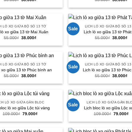
gốc
hiện
gốc
hi
là:
tại
là:
tại
55.000₫.
là:
55.000₫.
là:
38.000₫.
38
H LÒ XO GIỮA BỘ SỐ 13 TỜ
LỊCH LÒ XO GIỮA BỘ SỐ 13
Sale
 lò xo giữa 13 tờ Mai Xuân
Lịch lò xo giữa 13 tờ Phát
Giá
Giá
Giá
Gi
55.000
₫
38.000
₫
55.000
₫
38.000
₫
gốc
hiện
gốc
hi
là:
tại
là:
tại
55.000₫.
là:
55.000₫.
là:
38.000₫.
38
H LÒ XO GIỮA BỘ SỐ 13 TỜ
LỊCH LÒ XO GIỮA BỘ SỐ 13
Sale
ò xo giữa 13 tờ Phúc bình an
Lịch lò xo giữa 13 tờ Phúc
Giá
Giá
Giá
Gi
55.000
₫
38.000
₫
55.000
₫
38.000
₫
gốc
hiện
gốc
hi
là:
tại
là:
tại
55.000₫.
là:
55.000₫.
là:
38.000₫.
38
CH LÒ XO GIỮA GẮN BLOC
LỊCH LÒ XO GIỮA GẮN BL
Sale
bloc lò xo giữa Lộc túi vàng
Lịch bloc lò xo giữa Lộc 
Giá
Giá
Giá
G
109.000
₫
79.000
₫
109.000
₫
79.000
₫
gốc
hiện
gốc
h
là:
tại
là:
tạ
109.000₫.
là:
109.000₫.
là
79.000₫.
7