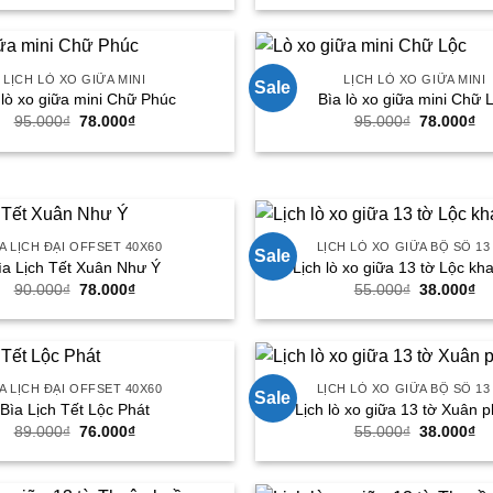
là:
tại
là:
tại
55.000₫.
là:
95.000₫.
là:
38.000₫.
78
LỊCH LÒ XO GIỮA MINI
LỊCH LÒ XO GIỮA MINI
Sale
 lò xo giữa mini Chữ Phúc
Bìa lò xo giữa mini Chữ 
Giá
Giá
Giá
Gi
95.000
₫
78.000
₫
95.000
₫
78.000
₫
gốc
hiện
gốc
hi
là:
tại
là:
tại
95.000₫.
là:
95.000₫.
là:
78.000₫.
78
ÌA LỊCH ĐẠI OFFSET 40X60
LỊCH LÒ XO GIỮA BỘ SỐ 13
Sale
ìa Lịch Tết Xuân Như Ý
Lịch lò xo giữa 13 tờ Lộc kh
Giá
Giá
Giá
Gi
90.000
₫
78.000
₫
55.000
₫
38.000
₫
gốc
hiện
gốc
hi
là:
tại
là:
tại
90.000₫.
là:
55.000₫.
là:
78.000₫.
38
ÌA LỊCH ĐẠI OFFSET 40X60
LỊCH LÒ XO GIỮA BỘ SỐ 13
Sale
Bìa Lịch Tết Lộc Phát
Lịch lò xo giữa 13 tờ Xuân p
Giá
Giá
Giá
Gi
89.000
₫
76.000
₫
55.000
₫
38.000
₫
gốc
hiện
gốc
hi
là:
tại
là:
tại
89.000₫.
là:
55.000₫.
là:
76.000₫.
38