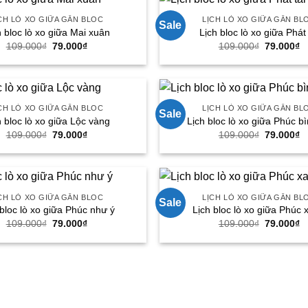
CH LÒ XO GIỮA GẮN BLOC
LỊCH LÒ XO GIỮA GẮN BL
Sale
h bloc lò xo giữa Mai xuân
Lịch bloc lò xo giữa Phát 
Giá
Giá
Giá
G
109.000
₫
79.000
₫
109.000
₫
79.000
₫
gốc
hiện
gốc
h
là:
tại
là:
tạ
109.000₫.
là:
109.000₫.
là
79.000₫.
7
CH LÒ XO GIỮA GẮN BLOC
LỊCH LÒ XO GIỮA GẮN BL
Sale
h bloc lò xo giữa Lộc vàng
Lịch bloc lò xo giữa Phúc b
Giá
Giá
Giá
G
109.000
₫
79.000
₫
109.000
₫
79.000
₫
gốc
hiện
gốc
h
là:
tại
là:
tạ
109.000₫.
là:
109.000₫.
là
79.000₫.
7
CH LÒ XO GIỮA GẮN BLOC
LỊCH LÒ XO GIỮA GẮN BL
Sale
 bloc lò xo giữa Phúc như ý
Lịch bloc lò xo giữa Phúc 
Giá
Giá
Giá
G
109.000
₫
79.000
₫
109.000
₫
79.000
₫
gốc
hiện
gốc
h
là:
tại
là:
tạ
109.000₫.
là:
109.000₫.
là
79.000₫.
7