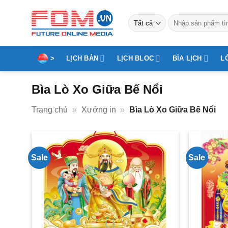
Bỏ
qua
Tìm
kiếm:
nội
dung
>
LỊCH BÀN
LỊCH BLOC
BÌA LỊCH
L
Bìa Lò Xo Giữa Bế Nổi
Trang chủ
»
Xưởng in
»
Bìa Lò Xo Giữa Bế Nổi
Sale
Sale