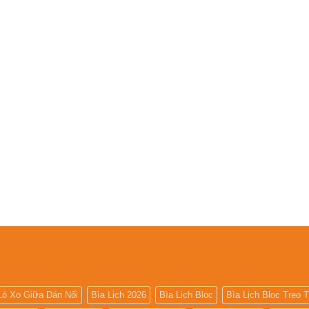
Lò Xo Giữa Dán Nổi
Bìa Lịch 2026
Bìa Lịch Bloc
Bìa Lịch Bloc Treo