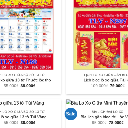
H LÒ XO GIỮA BỘ SỐ 13 TỜ
LỊCH LÒ XO GIỮA GẮN BL
ò xo giữa 13 tờ Phước lộc thọ
Lịch bloc lò xo giữa Tài 
Giá
Giá
Giá
G
55.000
₫
38.000
₫
109.000
₫
79.000
₫
gốc
hiện
gốc
h
là:
tại
là:
tạ
55.000₫.
là:
109.000₫.
là
38.000₫.
7
H LÒ XO GIỮA BỘ SỐ 13 TỜ
BÌA LỊCH ĐẠI LÒ XO
Sale
 lò xo giữa 13 tờ Túi Vàng
Bìa lịch gắn bloc rời Lộc 
Giá
Giá
Giá
Gi
55.000
₫
38.000
₫
95.000
₫
78.000
₫
gốc
hiện
gốc
hi