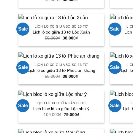
gốc
hiện
là:
tại
55.000₫.
là:
38.000₫.
LỊCH LÒ XO GIỮA BỘ SỐ 13 TỜ
LỊC
Sale
Sale
Lịch lò xo giữa 13 tờ Lộc Xuân
Lịch
Giá
Giá
55.000
₫
38.000
₫
gốc
hiện
là:
tại
55.000₫.
là:
38.000₫.
LỊCH LÒ XO GIỮA BỘ SỐ 13 TỜ
LỊC
Sale
Sale
Lịch lò xo giữa 13 tờ Phúc an khang
Lịch l
Giá
Giá
55.000
₫
38.000
₫
gốc
hiện
là:
tại
55.000₫.
là:
38.000₫.
LỊCH LÒ XO GIỮA GẮN BLOC
LỊ
Sale
Sale
Lịch bloc lò xo giữa Lộc như ý
Lịch 
Giá
Giá
109.000
₫
79.000
₫
gốc
hiện
là:
tại
109.000₫.
là:
79.000₫.