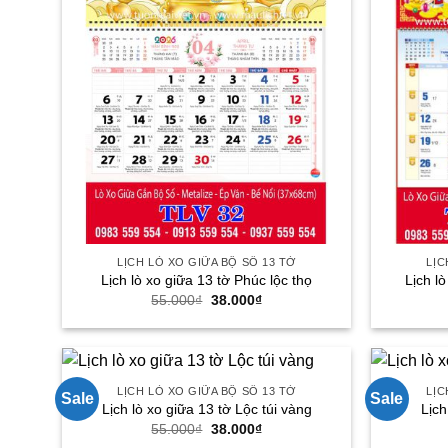
LỊCH LÒ XO GIỮA BỘ SỐ 13 TỜ
LỊC
Lịch lò xo giữa 13 tờ Phúc lộc thọ
Lịch l
Giá
Giá
55.000
₫
38.000
₫
gốc
hiện
là:
tại
55.000₫.
là:
38.000₫.
LỊCH LÒ XO GIỮA BỘ SỐ 13 TỜ
LỊC
Sale
Sale
Lịch lò xo giữa 13 tờ Lộc túi vàng
Lịch
Giá
Giá
55.000
₫
38.000
₫
gốc
hiện