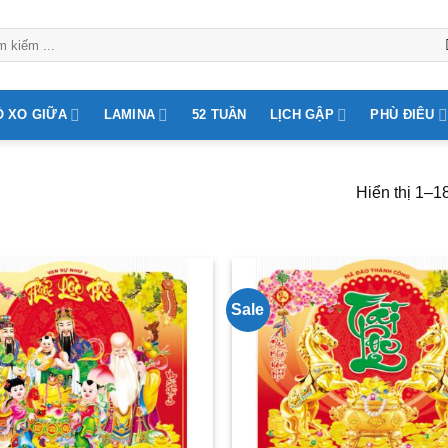
Ò XO GIỮA
LAMINA
52 TUẦN
LỊCH GẬP
PHÙ ĐIÊU
Hiển thị 1–1
Sale