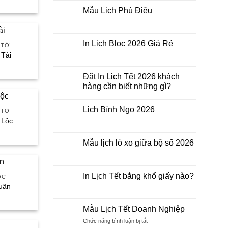
Bloc
ện
Lịch
2026
Mẫu Lịch Phù Điêu
Doanh
Không
Nghiệp
.000₫.
có
bình
luận
In Lịch Bloc 2026 Giá Rẻ
 TỜ
ở
Mẫu
 Tài
Không
Lịch
có
á
Phù
bình
ện
Điêu
luận
Đặt In Lịch Tết 2026 khách
ở
hàng cần biết những gì?
In
.000₫.
Lịch
Không
Bloc
có
2026
Lịch Bính Ngọ 2026
bình
 TỜ
Giá
luận
 Lộc
Rẻ
Không
ở
có
á
Đặt
bình
In
ện
luận
Mẫu lịch lò xo giữa bộ số 2026
Lịch
ở
Tết
Lịch
Không
2026
.000₫.
Bính
có
khách
Ngọ
bình
hàng
2026
luận
In Lịch Tết bằng khổ giấy nào?
cần
OC
ở
biết
xuân
Mẫu
Không
những
lịch
có
iá
gì?
lò
bình
iện
xo
luận
Mẫu Lịch Tết Doanh Nghiệp
i
giữa
ở
:
bộ
In
ở
Chức năng bình luận bị tắt
9.000₫.
số
Lịch