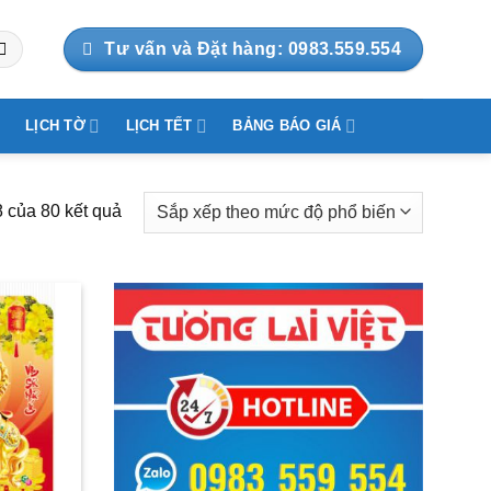
Tư vấn và Đặt hàng: 0983.559.554
LỊCH TỜ
LỊCH TẾT
BẢNG BÁO GIÁ
Đã
8 của 80 kết quả
sắp
xếp
theo
mức
độ
phổ
biến