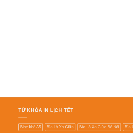
TỪ KHÓA IN LỊCH TẾT
Bloc khổ A5
Bìa Lò Xo Giữa
Bìa Lò Xo Giữa Bế Nổi
Bìa 