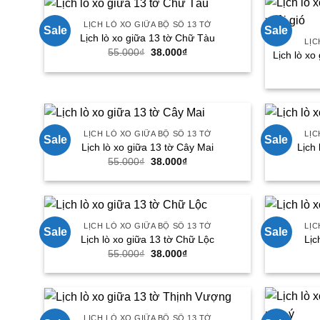
LỊCH LÒ XO GIỮA BỘ SỐ 13 TỜ
Sale
Sale
Lịch lò xo giữa 13 tờ Chữ Tàu
LỊC
Giá
Giá
55.000
₫
38.000
₫
Lịch lò xo
gốc
hiện
là:
tại
55.000₫.
là:
38.000₫.
LỊCH LÒ XO GIỮA BỘ SỐ 13 TỜ
LỊC
Sale
Sale
Lịch lò xo giữa 13 tờ Cây Mai
Lịch 
Giá
Giá
55.000
₫
38.000
₫
gốc
hiện
là:
tại
55.000₫.
là:
38.000₫.
LỊCH LÒ XO GIỮA BỘ SỐ 13 TỜ
LỊC
Sale
Sale
Lịch lò xo giữa 13 tờ Chữ Lộc
Lịc
Giá
Giá
55.000
₫
38.000
₫
gốc
hiện
là:
tại
55.000₫.
là:
38.000₫.
LỊCH LÒ XO GIỮA BỘ SỐ 13 TỜ