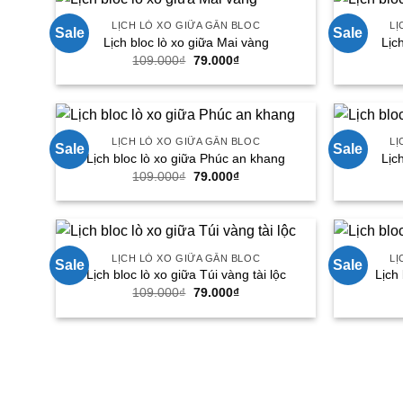
LỊCH LÒ XO GIỮA GẮN BLOC
LỊ
Sale
Sale
Lịch bloc lò xo giữa Mai vàng
Lịc
Giá
Giá
109.000
₫
79.000
₫
gốc
hiện
là:
tại
109.000₫.
là:
79.000₫.
LỊCH LÒ XO GIỮA GẮN BLOC
LỊ
Sale
Sale
Lịch bloc lò xo giữa Phúc an khang
Lịc
Giá
Giá
109.000
₫
79.000
₫
gốc
hiện
là:
tại
109.000₫.
là:
79.000₫.
LỊCH LÒ XO GIỮA GẮN BLOC
LỊ
Sale
Sale
Lịch bloc lò xo giữa Túi vàng tài lộc
Lịch
Giá
Giá
109.000
₫
79.000
₫
gốc
hiện
là:
tại
109.000₫.
là:
79.000₫.