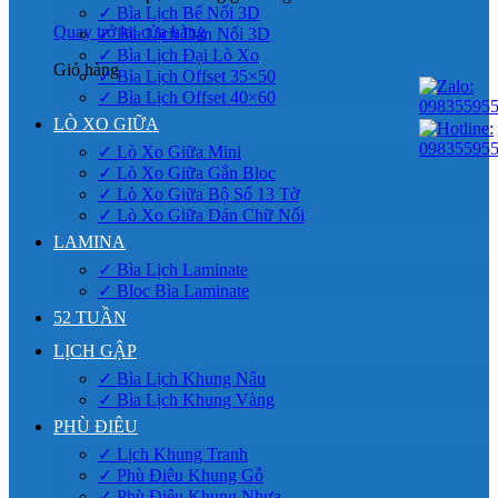
✓ Bìa Lịch Bế Nổi 3D
Quay trở lại cửa hàng
✓ Bìa Lịch Dán Nổi 3D
✓ Bìa Lịch Đại Lò Xo
Giỏ hàng
✓ Bìa Lịch Offset 35×50
✓ Bìa Lịch Offset 40×60
LÒ XO GIỮA
✓ Lò Xo Giữa Mini
✓ Lò Xo Giữa Gắn Bloc
✓ Lò Xo Giữa Bộ Số 13 Tờ
✓ Lò Xo Giữa Dán Chữ Nổi
LAMINA
✓ Bìa Lịch Laminate
✓ Bloc Bìa Laminate
52 TUẦN
LỊCH GẬP
✓ Bìa Lịch Khung Nâu
✓ Bìa Lịch Khung Vàng
PHÙ ĐIÊU
✓ Lịch Khung Tranh
✓ Phù Điêu Khung Gỗ
✓ Phù Điêu Khung Nhựa