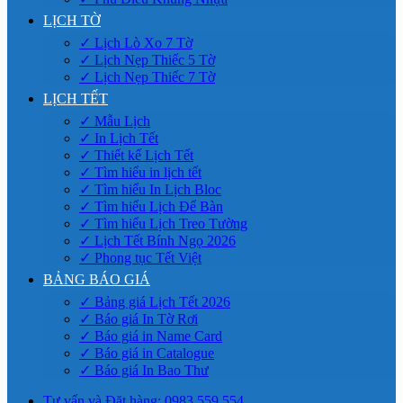
LỊCH TỜ
✓ Lịch Lò Xo 7 Tờ
✓ Lịch Nẹp Thiếc 5 Tờ
✓ Lịch Nẹp Thiếc 7 Tờ
LỊCH TẾT
✓ Mẫu Lịch
✓ In Lịch Tết
✓ Thiết kế Lịch Tết
✓ Tìm hiểu in lịch tết
✓ Tìm hiểu In Lịch Bloc
✓ Tìm hiểu Lịch Để Bàn
✓ Tìm hiểu Lịch Treo Tường
✓ Lịch Tết Bính Ngọ 2026
✓ Phong tục Tết Việt
BẢNG BÁO GIÁ
✓ Bảng giá Lịch Tết 2026
✓ Báo giá In Tờ Rơi
✓ Báo giá in Name Card
✓ Báo giá in Catalogue
✓ Báo giá In Bao Thư
Tư vấn và Đặt hàng: 0983.559.554