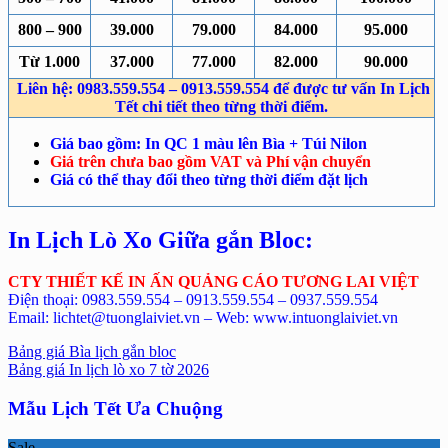
800 – 900
39.000
79.000
84.000
95.000
Từ 1.000
37.000
77.000
82.000
90.000
Liên hệ: 0983.559.554 – 0913.559.554 để được tư vấn In Lịch
Tết chi tiết theo từng thời điểm.
Giá bao gồm: In QC 1 màu lên Bìa + Túi Nilon
Giá trên chưa bao gồm VAT và Phí vận chuyển
Giá có thể thay đổi theo từng thời điểm đặt lịch
In Lịch Lò Xo Giữa gắn Bloc:
CTY THIẾT KẾ IN ẤN QUẢNG CÁO TƯƠNG LAI VIỆT
Điện thoại: 0983.559.554 – 0913.559.554 – 0937.559.554
Email: lichtet@tuonglaiviet.vn – Web: www.intuonglaiviet.vn
Bảng giá Bìa lịch gắn bloc
Bảng giá In lịch lò xo 7 tờ 2026
Mẫu Lịch Tết Ưa Chuộng
Sale