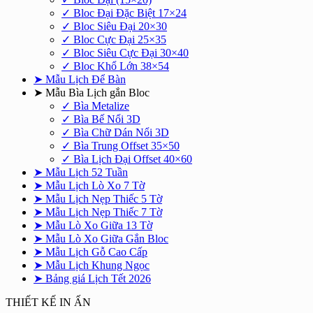
✓ Bloc Đại Đặc Biệt 17×24
✓ Bloc Siêu Đại 20×30
✓ Bloc Cực Đại 25×35
✓ Bloc Siêu Cực Đại 30×40
✓ Bloc Khổ Lớn 38×54
➤ Mẫu Lịch Để Bàn
➤ Mẫu Bìa Lịch gắn Bloc
✓ Bìa Metalize
✓ Bìa Bế Nổi 3D
✓ Bìa Chữ Dán Nổi 3D
✓ Bìa Trung Offset 35×50
✓ Bìa Lịch Đại Offset 40×60
➤ Mẫu Lịch 52 Tuần
➤ Mẫu Lịch Lò Xo 7 Tờ
➤ Mẫu Lịch Nẹp Thiếc 5 Tờ
➤ Mẫu Lịch Nẹp Thiếc 7 Tờ
➤ Mẫu Lò Xo Giữa 13 Tờ
➤ Mẫu Lò Xo Giữa Gắn Bloc
➤ Mẫu Lịch Gỗ Cao Cấp
➤ Mẫu Lịch Khung Ngọc
➤ Bảng giá Lịch Tết 2026
THIẾT KẾ IN ẤN