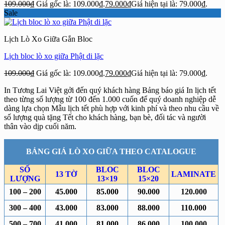
109.000
₫
Giá gốc là: 109.000₫.
79.000
₫
Giá hiện tại là: 79.000₫.
Sale
Lịch Lò Xo Giữa Gắn Bloc
Lịch bloc lò xo giữa Phật di lặc
109.000
₫
Giá gốc là: 109.000₫.
79.000
₫
Giá hiện tại là: 79.000₫.
In Tương Lai Việt gởi đến quý khách hàng Bảng báo giá In lịch tết
theo từng số lượng từ 100 đến 1.000 cuốn để quý doanh nghiệp dễ
dàng lựa chọn Mẫu lịch tết phù hợp với kinh phí và theo nhu cầu về
số lượng quà tặng Tết cho khách hàng, bạn bè, đối tác và người
thân vào dịp cuối năm.
BẢNG GIÁ LÒ XO GIỮA THEO CATALOGUE
SỐ
BLOC
BLOC
13 TỜ
LAMINATE
LƯỢNG
13×19
15×20
100 – 200
45.000
85.000
90.000
120.000
300 – 400
43.000
83.000
88.000
110.000
500 – 700
41.000
81.000
86.000
100.000