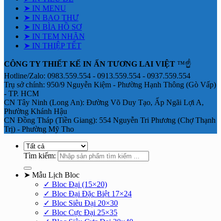
➤ IN MENU
➤ IN BAO THƯ
➤ IN BÌA HỒ SƠ
➤ IN TEM NHÃN
➤ IN THIỆP TẾT
CÔNG TY THIẾT KẾ IN ẤN TƯƠNG LAI VIỆT
™☝️
Hotline/Zalo: 0983.559.554 - 0913.559.554 - 0937.559.554
Trụ sở chính: 950/9 Nguyễn Kiệm - Phường Hạnh Thông (Gò Vấp)
- TP. HCM
CN Tây Ninh (Long An): Đường Võ Duy Tạo, Ấp Ngãi Lợi A,
Phường Khánh Hậu
CN Đồng Tháp (Tiền Giang): 554 Nguyễn Tri Phương (Chợ Thạnh
Trị) - Phường Mỹ Tho
Tìm kiếm:
➤ Mẫu Lịch Bloc
✓ Bloc Đại (15×20)
✓ Bloc Đại Đặc Biệt 17×24
✓ Bloc Siêu Đại 20×30
✓ Bloc Cực Đại 25×35