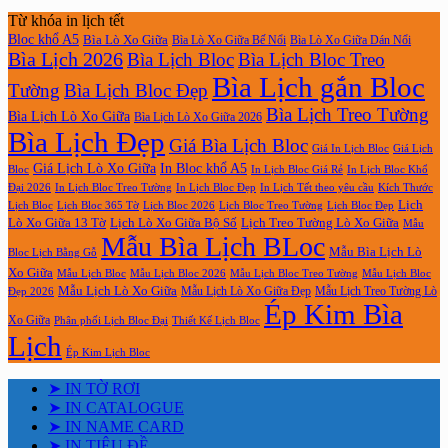
Từ khóa in lịch tết
Bloc khổ A5
Bìa Lò Xo Giữa
Bìa Lò Xo Giữa Bế Nổi
Bìa Lò Xo Giữa Dán Nổi
Bìa Lịch 2026
Bìa Lịch Bloc
Bìa Lịch Bloc Treo
Bìa Lịch gắn Bloc
Tường
Bìa Lịch Bloc Đẹp
Bìa Lịch Treo Tường
Bìa Lịch Lò Xo Giữa
Bìa Lịch Lò Xo Giữa 2026
Bìa Lịch Đẹp
Giá Bìa Lịch Bloc
Giá In Lịch Bloc
Giá Lịch
Giá Lịch Lò Xo Giữa
In Bloc khổ A5
Bloc
In Lịch Bloc Giá Rẻ
In Lịch Bloc Khổ
In Lịch Bloc Đẹp
Đại 2026
In Lịch Bloc Treo Tường
In Lịch Tết theo yêu cầu
Kích Thước
Lịch
Lịch Bloc Treo Tường
Lịch Bloc
Lịch Bloc 365 Tờ
Lịch Bloc 2026
Lịch Bloc Đẹp
Lò Xo Giữa 13 Tờ
Lịch Lò Xo Giữa Bộ Số
Lịch Treo Tường Lò Xo Giữa
Mẫu
Mẫu Bìa Lịch BLoc
Mẫu Bìa Lịch Lò
Bloc Lịch Bằng Gỗ
Xo Giữa
Mẫu Lịch Bloc
Mẫu Lịch Bloc 2026
Mẫu Lịch Bloc Treo Tường
Mẫu Lịch Bloc
Mẫu Lịch Lò Xo Giữa
Mẫu Lịch Lò Xo Giữa Đẹp
Mẫu Lịch Treo Tường Lò
Đẹp 2026
Ép Kim Bìa
Xo Giữa
Phân phối Lịch Bloc Đại
Thiết Kế Lịch Bloc
Lịch
Ép Kim Lịch Bloc
➤ IN TỜ RƠI
➤ IN CATALOGUE
➤ IN NAME CARD
➤ IN TIÊU ĐỀ