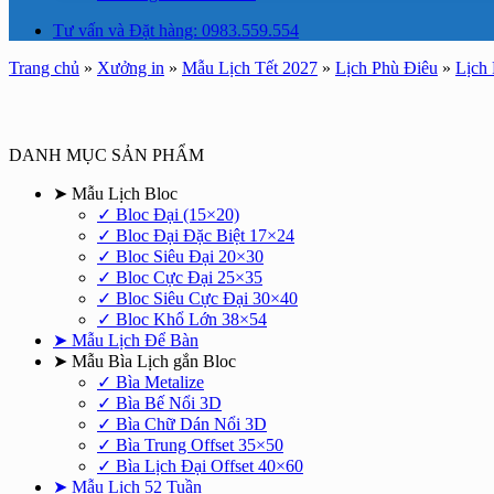
Tư vấn và Đặt hàng: 0983.559.554
Trang chủ
»
Xưởng in
»
Mẫu Lịch Tết 2027
»
Lịch Phù Điêu
»
Lịch
DANH MỤC SẢN PHẨM
➤ Mẫu Lịch Bloc
✓ Bloc Đại (15×20)
✓ Bloc Đại Đặc Biệt 17×24
✓ Bloc Siêu Đại 20×30
✓ Bloc Cực Đại 25×35
✓ Bloc Siêu Cực Đại 30×40
✓ Bloc Khổ Lớn 38×54
➤ Mẫu Lịch Để Bàn
➤ Mẫu Bìa Lịch gắn Bloc
✓ Bìa Metalize
✓ Bìa Bế Nổi 3D
✓ Bìa Chữ Dán Nổi 3D
✓ Bìa Trung Offset 35×50
✓ Bìa Lịch Đại Offset 40×60
➤ Mẫu Lịch 52 Tuần