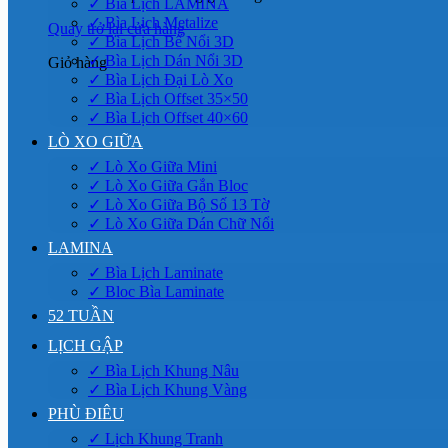
✓ Bìa Lịch LAMINA
✓ Bìa Lịch Metalize
Quay trở lại cửa hàng
✓ Bìa Lịch Bế Nổi 3D
✓ Bìa Lịch Dán Nổi 3D
Giỏ hàng
✓ Bìa Lịch Đại Lò Xo
✓ Bìa Lịch Offset 35×50
✓ Bìa Lịch Offset 40×60
LÒ XO GIỮA
✓ Lò Xo Giữa Mini
✓ Lò Xo Giữa Gắn Bloc
✓ Lò Xo Giữa Bộ Số 13 Tờ
✓ Lò Xo Giữa Dán Chữ Nổi
LAMINA
✓ Bìa Lịch Laminate
✓ Bloc Bìa Laminate
52 TUẦN
LỊCH GẬP
✓ Bìa Lịch Khung Nâu
✓ Bìa Lịch Khung Vàng
PHÙ ĐIÊU
✓ Lịch Khung Tranh