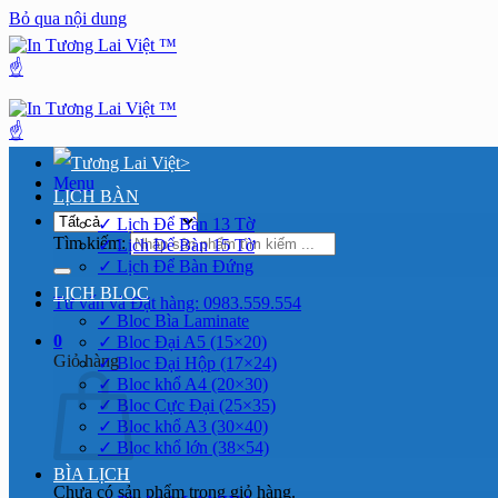
Bỏ qua nội dung
>
Menu
LỊCH BÀN
✓ Lịch Để Bàn 13 Tờ
Tìm kiếm:
✓ Lịch Để Bàn 15 Tờ
✓ Lịch Để Bàn Đứng
LỊCH BLOC
Tư vấn và Đặt hàng: 0983.559.554
✓ Bloc Bìa Laminate
0
✓ Bloc Đại A5 (15×20)
Giỏ hàng
✓ Bloc Đại Hộp (17×24)
✓ Bloc khổ A4 (20×30)
✓ Bloc Cực Đại (25×35)
✓ Bloc khổ A3 (30×40)
✓ Bloc khổ lớn (38×54)
BÌA LỊCH
Chưa có sản phẩm trong giỏ hàng.