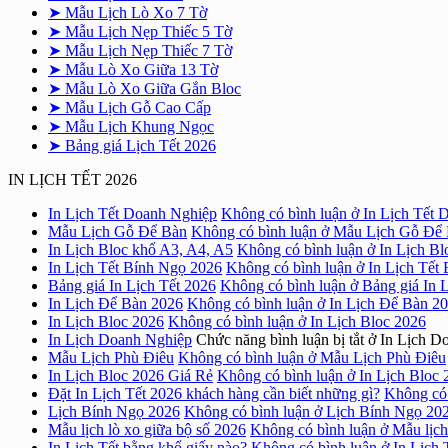
➤ Mẫu Lịch Lò Xo 7 Tờ
➤ Mẫu Lịch Nẹp Thiếc 5 Tờ
➤ Mẫu Lịch Nẹp Thiếc 7 Tờ
➤ Mẫu Lò Xo Giữa 13 Tờ
➤ Mẫu Lò Xo Giữa Gắn Bloc
➤ Mẫu Lịch Gỗ Cao Cấp
➤ Mẫu Lịch Khung Ngọc
➤ Bảng giá Lịch Tết 2026
IN LỊCH TẾT 2026
In Lịch Tết Doanh Nghiệp
Không có bình luận
ở In Lịch Tết 
Mẫu Lịch Gỗ Để Bàn
Không có bình luận
ở Mẫu Lịch Gỗ Để
In Lịch Bloc khổ A3, A4, A5
Không có bình luận
ở In Lịch Bl
In Lịch Tết Bính Ngọ 2026
Không có bình luận
ở In Lịch Tết
Bảng giá In Lịch Tết 2026
Không có bình luận
ở Bảng giá In 
In Lịch Để Bàn 2026
Không có bình luận
ở In Lịch Để Bàn 2
In Lịch Bloc 2026
Không có bình luận
ở In Lịch Bloc 2026
In Lịch Doanh Nghiệp
Chức năng bình luận bị tắt
ở In Lịch D
Mẫu Lịch Phù Điêu
Không có bình luận
ở Mẫu Lịch Phù Điêu
In Lịch Bloc 2026 Giá Rẻ
Không có bình luận
ở In Lịch Bloc 
Đặt In Lịch Tết 2026 khách hàng cần biết những gì?
Không có 
Lịch Bính Ngọ 2026
Không có bình luận
ở Lịch Bính Ngọ 20
Mẫu lịch lò xo giữa bộ số 2026
Không có bình luận
ở Mẫu lịch
In Lịch Tết bằng khổ giấy nào?
Không có bình luận
ở In Lịch 