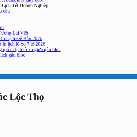
 Lịch Tết Doanh Nghiệp
êu cầu
cm
Tương Lai Việt
 In Lịch Để Bàn 2026
 In lịch lò xo 7 tờ 2026
 giá in lịch lò xo giữa gắn bloc
lịch gắn bloc
úc Lộc Thọ