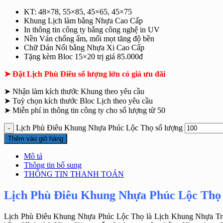
KT: 48×78, 55×85, 45×65, 45×75
Khung Lịch làm bằng Nhựa Cao Cấp
In thông tin công ty bằng công nghệ in UV
Nền Ván chống ẩm, mối mọt tăng độ bền
Chữ Dán Nổi bằng Nhựa Xi Cao Cấp
Tặng kèm Bloc 15×20 trị giá 85.000đ
➤ Đặt Lịch Phù Điêu số lượng lớn có giá ưu đãi
➤ Nhận làm kích thước Khung theo yêu cầu
➤ Tuỳ chọn kích thước Bloc Lịch theo yêu cầu
➤ Miễn phí in thông tin công ty cho số lượng từ 50
Lịch Phù Điêu Khung Nhựa Phúc Lộc Thọ số lượng
Thêm vào giỏ hàng
Mô tả
Thông tin bổ sung
THÔNG TIN THANH TOÁN
Lịch Phù Điêu Khung Nhựa Phúc Lộc Thọ
Lịch Phù Điêu Khung Nhựa Phúc Lộc Thọ là Lịch Khung Nhựa Tr