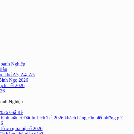
Doanh Nghiệp
 Bàn
oc khổ A3, A4, A5
 Bính Ngọ 2026
Lịch Tết 2026
026
oanh Nghiệp
2026 Giá Rẻ
bình luận
ở Đặt In Lịch Tết 2026 khách hàng cần biết những gì?
26
 lò xo giữa bộ số 2026
Tết bằng khổ giấy nào?