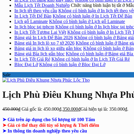
Mẫu Lịch Tết Doanh Nghiệp
Chức năng bình luận bị tắt
ở Mẫu
In lịch tết theo yêu cầu
Không có bình luận
ở In lịch tết theo y
In Lịch Tết Để Bàn
Không có bình luận
ở In Lịch Tết Để Bàn
Lịch gỗ Laminate
Không có bình luận
ở Lịch gỗ Laminate
In lịch bloc tại tphcm
Không có bình luận
ở In lịch bloc tại tph
In Lịch Tết Tương Lai Việt
Không có bình luận
ở In Lịch Tết 
Bảng giá In Lịch Để Bàn 2026
Không có bình luận
ở Bảng giá
Bảng giá In lịch lò xo 7 tờ 2026
Không có bình luận
ở Bảng giá
Bảng giá in lịch lò xo giữa gắn bloc
Không có bình luận
ở Bảng
Bảng giá Bìa lịch gắn bloc
Không có bình luận
ở Bảng giá Bìa 
In Lịch Tết Giá Rẻ
Không có bình luận
ở In Lịch Tết Giá Rẻ
Bloc Đại Lở
Không có bình luận
ở Bloc Đại Lở
Sale
Lịch Phù Điêu Khung Nhựa Ph
450.000
₫
Giá gốc là: 450.000₫.
350.000
₫
Giá hiện tại là: 350.000₫.
➤ Giá trên áp dụng cho Số lượng từ 100 Tấm
➤ Giá có thể thay đổi tùy số lượng & Thời điểm
➤ In thông tin doanh nghiệp theo yêu cầu