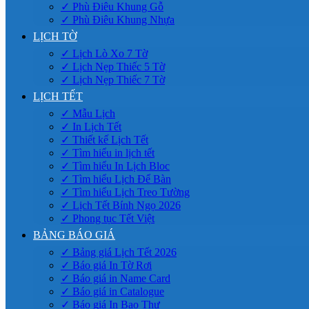
✓ Phù Điêu Khung Gỗ
✓ Phù Điêu Khung Nhựa
LỊCH TỜ
✓ Lịch Lò Xo 7 Tờ
✓ Lịch Nẹp Thiếc 5 Tờ
✓ Lịch Nẹp Thiếc 7 Tờ
LỊCH TẾT
✓ Mẫu Lịch
✓ In Lịch Tết
✓ Thiết kế Lịch Tết
✓ Tìm hiểu in lịch tết
✓ Tìm hiểu In Lịch Bloc
✓ Tìm hiểu Lịch Để Bàn
✓ Tìm hiểu Lịch Treo Tường
✓ Lịch Tết Bính Ngọ 2026
✓ Phong tục Tết Việt
BẢNG BÁO GIÁ
✓ Bảng giá Lịch Tết 2026
✓ Báo giá In Tờ Rơi
✓ Báo giá in Name Card
✓ Báo giá in Catalogue
✓ Báo giá In Bao Thư