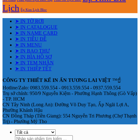
Lịch
Ép Kim Lịch Bloc
➤ IN TỜ RƠI
➤ IN CATALOGUE
➤ IN NAME CARD
➤ IN TIÊU ĐỀ
➤ IN MENU
➤ IN BAO THƯ
➤ IN BÌA HỒ SƠ
➤ IN TEM NHÃN
➤ IN THIỆP TẾT
CÔNG TY THIẾT KẾ IN ẤN TƯƠNG LAI VIỆT
™☝️
Hotline/Zalo: 0983.559.554 - 0913.559.554 - 0937.559.554
Trụ sở chính: 950/9 Nguyễn Kiệm - Phường Hạnh Thông (Gò Vấp)
- TP. HCM
CN Tây Ninh (Long An): Đường Võ Duy Tạo, Ấp Ngãi Lợi A,
Phường Khánh Hậu
CN Đồng Tháp (Tiền Giang): 554 Nguyễn Tri Phương (Chợ Thạnh
Trị) - Phường Mỹ Tho
Tìm