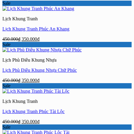
gốc
hiện
Sale
là:
tại
450.000₫.
là:
Lịch Khung Tranh
350.000₫.
Lịch Khung Tranh Phúc An Khang
Giá
Giá
450.000
₫
350.000
₫
gốc
hiện
Sale
là:
tại
450.000₫.
là:
Lịch Phù Điêu Khung Nhựa
350.000₫.
Lịch Phù Điêu Khung Nhựa Chữ Phúc
Giá
Giá
450.000
₫
350.000
₫
gốc
hiện
Sale
là:
tại
450.000₫.
là:
Lịch Khung Tranh
350.000₫.
Lịch Khung Tranh Phúc Tài Lộc
Giá
Giá
450.000
₫
350.000
₫
gốc
hiện
Sale
là:
tại