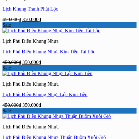
Lịch Khung Tranh Phát Lộc
Giá
Giá
450.000
₫
350.000
₫
gốc
hiện
Sale
là:
tại
450.000₫.
là:
Lịch Phù Điêu Khung Nhựa
350.000₫.
Lịch Phù Điêu Khung Nhựa Kim Tiền Tài Lộc
Giá
Giá
450.000
₫
350.000
₫
gốc
hiện
Sale
là:
tại
450.000₫.
là:
Lịch Phù Điêu Khung Nhựa
350.000₫.
Lịch Phù Điêu Khung Nhựa Lộc Kim Tiền
Giá
Giá
450.000
₫
350.000
₫
gốc
hiện
Sale
là:
tại
450.000₫.
là:
Lịch Phù Điêu Khung Nhựa
350.000₫.
Lịch Phù Điêu Khung Nhựa Thuận Buồm Xuôi Gió