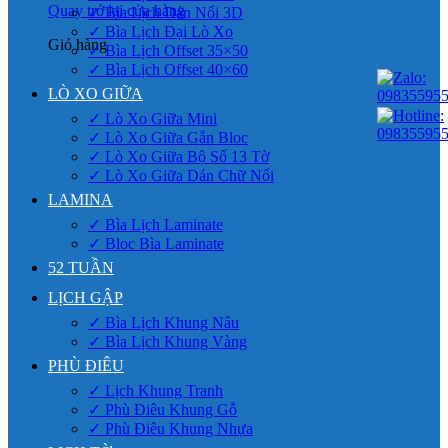
Quay trở lại cửa hàng
✓ Bìa Lịch Dán Nổi 3D
✓ Bìa Lịch Đại Lò Xo
Giỏ hàng
✓ Bìa Lịch Offset 35×50
✓ Bìa Lịch Offset 40×60
LÒ XO GIỮA
✓ Lò Xo Giữa Mini
✓ Lò Xo Giữa Gắn Bloc
✓ Lò Xo Giữa Bộ Số 13 Tờ
✓ Lò Xo Giữa Dán Chữ Nổi
LAMINA
✓ Bìa Lịch Laminate
✓ Bloc Bìa Laminate
52 TUẦN
LỊCH GẬP
✓ Bìa Lịch Khung Nâu
✓ Bìa Lịch Khung Vàng
PHÙ ĐIÊU
✓ Lịch Khung Tranh
✓ Phù Điêu Khung Gỗ
✓ Phù Điêu Khung Nhựa