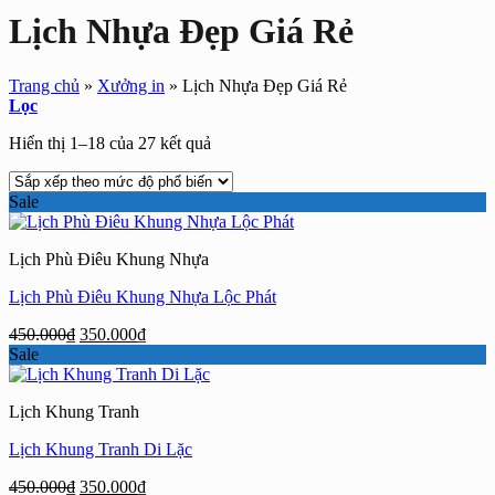
Lịch Nhựa Đẹp Giá Rẻ
Trang chủ
»
Xưởng in
»
Lịch Nhựa Đẹp Giá Rẻ
Lọc
Đã
Hiển thị 1–18 của 27 kết quả
sắp
xếp
Sale
theo
mức
độ
Lịch Phù Điêu Khung Nhựa
phổ
biến
Lịch Phù Điêu Khung Nhựa Lộc Phát
Giá
Giá
450.000
₫
350.000
₫
gốc
hiện
Sale
là:
tại
450.000₫.
là:
Lịch Khung Tranh
350.000₫.
Lịch Khung Tranh Di Lặc
Giá
Giá
450.000
₫
350.000
₫