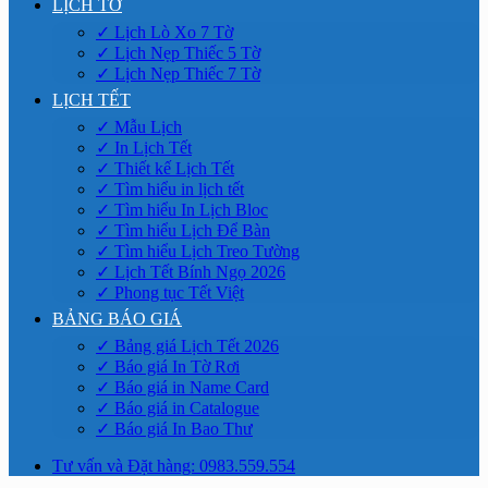
LỊCH TỜ
✓ Lịch Lò Xo 7 Tờ
✓ Lịch Nẹp Thiếc 5 Tờ
✓ Lịch Nẹp Thiếc 7 Tờ
LỊCH TẾT
✓ Mẫu Lịch
✓ In Lịch Tết
✓ Thiết kế Lịch Tết
✓ Tìm hiểu in lịch tết
✓ Tìm hiểu In Lịch Bloc
✓ Tìm hiểu Lịch Để Bàn
✓ Tìm hiểu Lịch Treo Tường
✓ Lịch Tết Bính Ngọ 2026
✓ Phong tục Tết Việt
BẢNG BÁO GIÁ
✓ Bảng giá Lịch Tết 2026
✓ Báo giá In Tờ Rơi
✓ Báo giá in Name Card
✓ Báo giá in Catalogue
✓ Báo giá In Bao Thư
Tư vấn và Đặt hàng: 0983.559.554