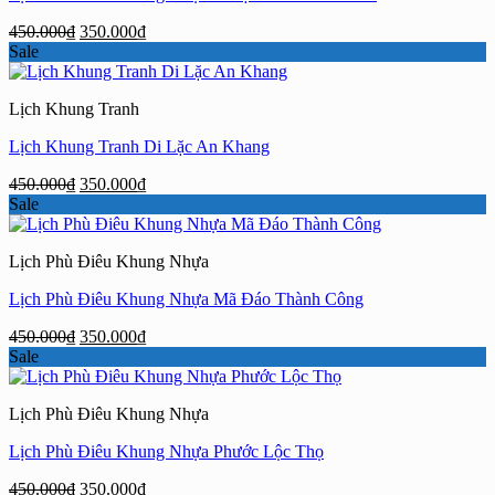
Giá
Giá
450.000
₫
350.000
₫
gốc
hiện
Sale
là:
tại
450.000₫.
là:
Lịch Khung Tranh
350.000₫.
Lịch Khung Tranh Di Lặc An Khang
Giá
Giá
450.000
₫
350.000
₫
gốc
hiện
Sale
là:
tại
450.000₫.
là:
Lịch Phù Điêu Khung Nhựa
350.000₫.
Lịch Phù Điêu Khung Nhựa Mã Đáo Thành Công
Giá
Giá
450.000
₫
350.000
₫
gốc
hiện
Sale
là:
tại
450.000₫.
là:
Lịch Phù Điêu Khung Nhựa
350.000₫.
Lịch Phù Điêu Khung Nhựa Phước Lộc Thọ
Giá
Giá
450.000
₫
350.000
₫