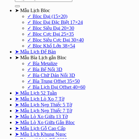
kiếm:
➤ Mẫu Lịch Bloc
✓ Bloc Đại (15×20)
✓ Bloc Đại Đặc Biệt 17×24
✓ Bloc Siêu Đại 20×30
✓ Bloc Cực Đại 25×35
✓ Bloc Siêu Cực Đại 30×40
✓ Bloc Khổ Lớn 38×54
➤ Mẫu Lịch Để Bàn
➤ Mẫu Bìa Lịch gắn Bloc
✓ Bìa Metalize
✓ Bìa Bế Nổi 3D
✓ Bìa Chữ Dán Nổi 3D
✓ Bìa Trung Offset 35×50
✓ Bìa Lịch Đại Offset 40×60
➤ Mẫu Lịch 52 Tuần
➤ Mẫu Lịch Lò Xo 7 Tờ
➤ Mẫu Lịch Nẹp Thiếc 5 Tờ
➤ Mẫu Lịch Nẹp Thiếc 7 Tờ
➤ Mẫu Lò Xo Giữa 13 Tờ
➤ Mẫu Lò Xo Giữa Gắn Bloc
➤ Mẫu Lịch Gỗ Cao Cấp
➤ Mẫu Lịch Khung Ngọc