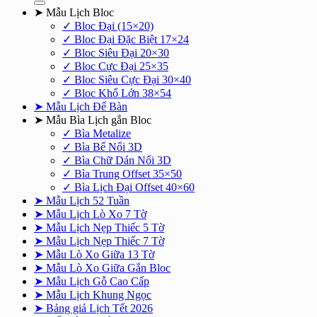
➤ Mẫu Lịch Bloc
✓ Bloc Đại (15×20)
✓ Bloc Đại Đặc Biệt 17×24
✓ Bloc Siêu Đại 20×30
✓ Bloc Cực Đại 25×35
✓ Bloc Siêu Cực Đại 30×40
✓ Bloc Khổ Lớn 38×54
➤ Mẫu Lịch Để Bàn
➤ Mẫu Bìa Lịch gắn Bloc
✓ Bìa Metalize
✓ Bìa Bế Nổi 3D
✓ Bìa Chữ Dán Nổi 3D
✓ Bìa Trung Offset 35×50
✓ Bìa Lịch Đại Offset 40×60
➤ Mẫu Lịch 52 Tuần
➤ Mẫu Lịch Lò Xo 7 Tờ
➤ Mẫu Lịch Nẹp Thiếc 5 Tờ
➤ Mẫu Lịch Nẹp Thiếc 7 Tờ
➤ Mẫu Lò Xo Giữa 13 Tờ
➤ Mẫu Lò Xo Giữa Gắn Bloc
➤ Mẫu Lịch Gỗ Cao Cấp
➤ Mẫu Lịch Khung Ngọc
➤ Bảng giá Lịch Tết 2026