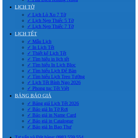
LỊCH TỜ
✓ Lịch Lò Xo 7 Tờ
✓ Lịch Nẹp Thiếc 5 Tờ
✓ Lịch Nẹp Thiếc 7 Tờ
LỊCH TẾT
✓ Mẫu Lịch
✓ In Lịch Tết
✓ Thiết kế Lịch Tết
✓ Tìm hiểu in lịch tết
✓ Tìm hiểu In Lịch Bloc
✓ Tìm hiểu Lịch Để Bàn
✓ Tìm hiểu Lịch Treo Tường
✓ Lịch Tết Bính Ngọ 2026
✓ Phong tục Tết Việt
BẢNG BÁO GIÁ
✓ Bảng giá Lịch Tết 2026
✓ Báo giá In Tờ Rơi
✓ Báo giá in Name Card
✓ Báo giá in Catalogue
✓ Báo giá In Bao Thư
Tư vấn và Đặt hàng: 0983.559.554