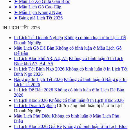
➤ Mẫu Lò Xo Giữa Gắn Bloc
➤ Mẫu Lịch Gỗ Cao Cấp
➤ Mẫu Lịch Khung Ngọc
➤ Bảng giá Lịch Tết 2026
IN LỊCH TẾT 2026
In Lịch Tết Doanh Nghiệp
Không có bình luận
ở In Lịch Tết
Doanh Nghiệp
Mẫu Lịch Gỗ Để Bàn
Không có bình luận
ở Mẫu Lịch Gỗ
Để Bàn
In Lịch Bloc khổ A3, A4, A5
Không có bình luận
ở In Lịch
Bloc khổ A3, A4, A5
In Lịch Tết Bính Ngọ 2026
Không có bình luận
ở In Lịch Tết
Bính Ngọ 2026
Bảng giá In Lịch Tết 2026
Không có bình luận
ở Bảng giá In
Lịch Tết 2026
In Lịch Để Bàn 2026
Không có bình luận
ở In Lịch Để Bàn
2026
In Lịch Bloc 2026
Không có bình luận
ở In Lịch Bloc 2026
In Lịch Doanh Nghiệp
Chức năng bình luận bị tắt
ở In Lịch
Doanh Nghiệp
Mẫu Lịch Phù Điêu
Không có bình luận
ở Mẫu Lịch Phù
Điêu
In Lịch Bloc 2026 Giá Rẻ
Không có bình luận
ở In Lịch Bloc