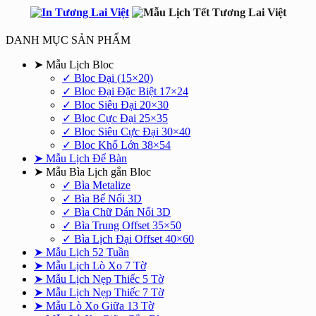
DANH MỤC SẢN PHẨM
➤ Mẫu Lịch Bloc
✓ Bloc Đại (15×20)
✓ Bloc Đại Đặc Biệt 17×24
✓ Bloc Siêu Đại 20×30
✓ Bloc Cực Đại 25×35
✓ Bloc Siêu Cực Đại 30×40
✓ Bloc Khổ Lớn 38×54
➤ Mẫu Lịch Để Bàn
➤ Mẫu Bìa Lịch gắn Bloc
✓ Bìa Metalize
✓ Bìa Bế Nổi 3D
✓ Bìa Chữ Dán Nổi 3D
✓ Bìa Trung Offset 35×50
✓ Bìa Lịch Đại Offset 40×60
➤ Mẫu Lịch 52 Tuần
➤ Mẫu Lịch Lò Xo 7 Tờ
➤ Mẫu Lịch Nẹp Thiếc 5 Tờ
➤ Mẫu Lịch Nẹp Thiếc 7 Tờ
➤ Mẫu Lò Xo Giữa 13 Tờ