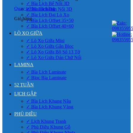
✓ Bìa Lịch Bế Nổi 3D
Quay trở lại cửa hàng
✓ Bìa Lịch Dán Nổi 3D
✓ Bìa Lịch Đại Lò Xo
Giỏ hàng
✓ Bìa Lịch Offset 35×50
✓ Bìa Lịch Offset 40×60
LÒ XO GIỮA
✓ Lò Xo Giữa Mini
✓ Lò Xo Giữa Gắn Bloc
✓ Lò Xo Giữa Bộ Số 13 Tờ
✓ Lò Xo Giữa Dán Chữ Nổi
LAMINA
✓ Bìa Lịch Laminate
✓ Bloc Bìa Laminate
52 TUẦN
LỊCH GẬP
✓ Bìa Lịch Khung Nâu
✓ Bìa Lịch Khung Vàng
PHÙ ĐIÊU
✓ Lịch Khung Tranh
✓ Phù Điêu Khung Gỗ
✓ Phù Điêu Khung Nhựa