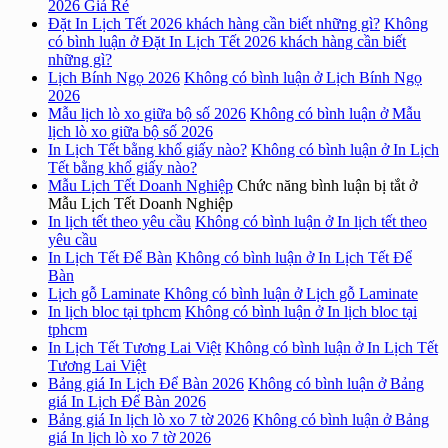
2026 Giá Rẻ
Đặt In Lịch Tết 2026 khách hàng cần biết những gì?
Không
có bình luận
ở Đặt In Lịch Tết 2026 khách hàng cần biết
những gì?
Lịch Bính Ngọ 2026
Không có bình luận
ở Lịch Bính Ngọ
2026
Mẫu lịch lò xo giữa bộ số 2026
Không có bình luận
ở Mẫu
lịch lò xo giữa bộ số 2026
In Lịch Tết bằng khổ giấy nào?
Không có bình luận
ở In Lịch
Tết bằng khổ giấy nào?
Mẫu Lịch Tết Doanh Nghiệp
Chức năng bình luận bị tắt
ở
Mẫu Lịch Tết Doanh Nghiệp
In lịch tết theo yêu cầu
Không có bình luận
ở In lịch tết theo
yêu cầu
In Lịch Tết Để Bàn
Không có bình luận
ở In Lịch Tết Để
Bàn
Lịch gỗ Laminate
Không có bình luận
ở Lịch gỗ Laminate
In lịch bloc tại tphcm
Không có bình luận
ở In lịch bloc tại
tphcm
In Lịch Tết Tương Lai Việt
Không có bình luận
ở In Lịch Tết
Tương Lai Việt
Bảng giá In Lịch Để Bàn 2026
Không có bình luận
ở Bảng
giá In Lịch Để Bàn 2026
Bảng giá In lịch lò xo 7 tờ 2026
Không có bình luận
ở Bảng
giá In lịch lò xo 7 tờ 2026