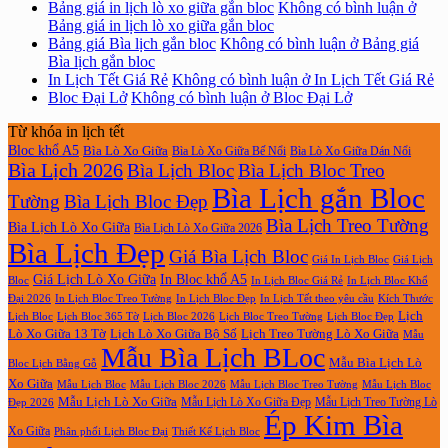
Bảng giá in lịch lò xo giữa gắn bloc
Không có bình luận
ở
Bảng giá in lịch lò xo giữa gắn bloc
Bảng giá Bìa lịch gắn bloc
Không có bình luận
ở Bảng giá
Bìa lịch gắn bloc
In Lịch Tết Giá Rẻ
Không có bình luận
ở In Lịch Tết Giá Rẻ
Bloc Đại Lở
Không có bình luận
ở Bloc Đại Lở
Từ khóa in lịch tết
Bloc khổ A5
Bìa Lò Xo Giữa
Bìa Lò Xo Giữa Bế Nổi
Bìa Lò Xo Giữa Dán Nổi
Bìa Lịch 2026
Bìa Lịch Bloc
Bìa Lịch Bloc Treo
Bìa Lịch gắn Bloc
Tường
Bìa Lịch Bloc Đẹp
Bìa Lịch Treo Tường
Bìa Lịch Lò Xo Giữa
Bìa Lịch Lò Xo Giữa 2026
Bìa Lịch Đẹp
Giá Bìa Lịch Bloc
Giá In Lịch Bloc
Giá Lịch
Giá Lịch Lò Xo Giữa
In Bloc khổ A5
Bloc
In Lịch Bloc Giá Rẻ
In Lịch Bloc Khổ
In Lịch Bloc Đẹp
Đại 2026
In Lịch Bloc Treo Tường
In Lịch Tết theo yêu cầu
Kích Thước
Lịch
Lịch Bloc Treo Tường
Lịch Bloc
Lịch Bloc 365 Tờ
Lịch Bloc 2026
Lịch Bloc Đẹp
Lò Xo Giữa 13 Tờ
Lịch Lò Xo Giữa Bộ Số
Lịch Treo Tường Lò Xo Giữa
Mẫu
Mẫu Bìa Lịch BLoc
Mẫu Bìa Lịch Lò
Bloc Lịch Bằng Gỗ
Xo Giữa
Mẫu Lịch Bloc
Mẫu Lịch Bloc 2026
Mẫu Lịch Bloc Treo Tường
Mẫu Lịch Bloc
Mẫu Lịch Lò Xo Giữa
Mẫu Lịch Lò Xo Giữa Đẹp
Mẫu Lịch Treo Tường Lò
Đẹp 2026
Ép Kim Bìa
Xo Giữa
Phân phối Lịch Bloc Đại
Thiết Kế Lịch Bloc