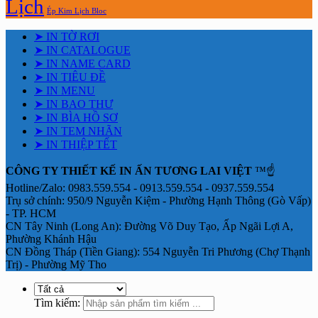
Lịch
Ép Kim Lịch Bloc
➤ IN TỜ RƠI
➤ IN CATALOGUE
➤ IN NAME CARD
➤ IN TIÊU ĐỀ
➤ IN MENU
➤ IN BAO THƯ
➤ IN BÌA HỒ SƠ
➤ IN TEM NHÃN
➤ IN THIỆP TẾT
CÔNG TY THIẾT KẾ IN ẤN TƯƠNG LAI VIỆT
™☝️
Hotline/Zalo: 0983.559.554 - 0913.559.554 - 0937.559.554
Trụ sở chính: 950/9 Nguyễn Kiệm - Phường Hạnh Thông (Gò Vấp)
- TP. HCM
CN Tây Ninh (Long An): Đường Võ Duy Tạo, Ấp Ngãi Lợi A,
Phường Khánh Hậu
CN Đồng Tháp (Tiền Giang): 554 Nguyễn Tri Phương (Chợ Thạnh
Trị) - Phường Mỹ Tho
Tìm kiếm: