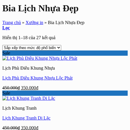
Bia Lịch Nhựa Đẹp
Trang chủ
»
Xưởng in
»
Bia Lịch Nhựa Đẹp
Lọc
Đã
Hiển thị 1–18 của 27 kết quả
sắp
xếp
Sale
theo
mức
độ
Lịch Phù Điêu Khung Nhựa
phổ
biến
Lịch Phù Điêu Khung Nhựa Lộc Phát
Giá
Giá
450.000
₫
350.000
₫
gốc
hiện
Sale
là:
tại
450.000₫.
là:
Lịch Khung Tranh
350.000₫.
Lịch Khung Tranh Di Lặc
Giá
Giá
450.000
₫
350.000
₫