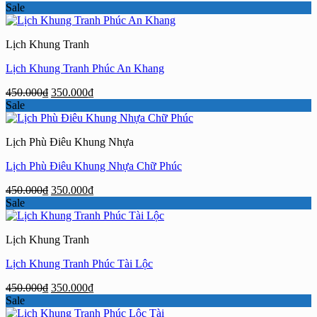
gốc
hiện
Sale
là:
tại
450.000₫.
là:
Lịch Khung Tranh
350.000₫.
Lịch Khung Tranh Phúc An Khang
Giá
Giá
450.000
₫
350.000
₫
gốc
hiện
Sale
là:
tại
450.000₫.
là:
Lịch Phù Điêu Khung Nhựa
350.000₫.
Lịch Phù Điêu Khung Nhựa Chữ Phúc
Giá
Giá
450.000
₫
350.000
₫
gốc
hiện
Sale
là:
tại
450.000₫.
là:
Lịch Khung Tranh
350.000₫.
Lịch Khung Tranh Phúc Tài Lộc
Giá
Giá
450.000
₫
350.000
₫
gốc
hiện
Sale
là:
tại