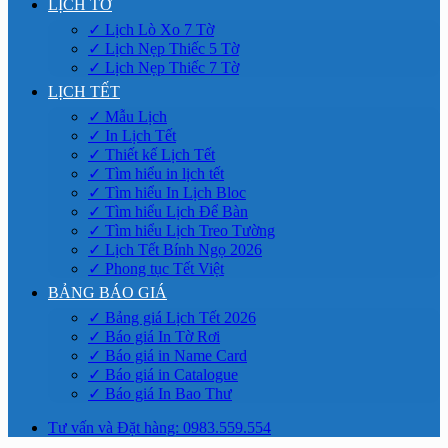
LỊCH TỜ
✓ Lịch Lò Xo 7 Tờ
✓ Lịch Nẹp Thiếc 5 Tờ
✓ Lịch Nẹp Thiếc 7 Tờ
LỊCH TẾT
✓ Mẫu Lịch
✓ In Lịch Tết
✓ Thiết kế Lịch Tết
✓ Tìm hiểu in lịch tết
✓ Tìm hiểu In Lịch Bloc
✓ Tìm hiểu Lịch Để Bàn
✓ Tìm hiểu Lịch Treo Tường
✓ Lịch Tết Bính Ngọ 2026
✓ Phong tục Tết Việt
BẢNG BÁO GIÁ
✓ Bảng giá Lịch Tết 2026
✓ Báo giá In Tờ Rơi
✓ Báo giá in Name Card
✓ Báo giá in Catalogue
✓ Báo giá In Bao Thư
Tư vấn và Đặt hàng: 0983.559.554