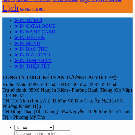
Lịch
Ép Kim Lịch Bloc
➤ IN TỜ RƠI
➤ IN CATALOGUE
➤ IN NAME CARD
➤ IN TIÊU ĐỀ
➤ IN MENU
➤ IN BAO THƯ
➤ IN BÌA HỒ SƠ
➤ IN TEM NHÃN
➤ IN THIỆP TẾT
CÔNG TY THIẾT KẾ IN ẤN TƯƠNG LAI VIỆT
™☝️
Hotline/Zalo: 0983.559.554 - 0913.559.554 - 0937.559.554
Trụ sở chính: 950/9 Nguyễn Kiệm - Phường Hạnh Thông (Gò Vấp)
- TP. HCM
CN Tây Ninh (Long An): Đường Võ Duy Tạo, Ấp Ngãi Lợi A,
Phường Khánh Hậu
CN Đồng Tháp (Tiền Giang): 554 Nguyễn Tri Phương (Chợ Thạnh
Trị) - Phường Mỹ Tho
Tìm