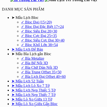
450.000₫.
là:
350.000₫.
DANH MỤC SẢN PHẨM
➤ Mẫu Lịch Bloc
✓ Bloc Đại (15×20)
✓ Bloc Đại Đặc Biệt 17×24
✓ Bloc Siêu Đại 20×30
✓ Bloc Cực Đại 25×35
✓ Bloc Siêu Cực Đại 30×40
✓ Bloc Khổ Lớn 38×54
➤ Mẫu Lịch Để Bàn
➤ Mẫu Bìa Lịch gắn Bloc
✓ Bìa Metalize
✓ Bìa Bế Nổi 3D
✓ Bìa Chữ Dán Nổi 3D
✓ Bìa Trung Offset 35×50
✓ Bìa Lịch Đại Offset 40×60
➤ Mẫu Lịch 52 Tuần
➤ Mẫu Lịch Lò Xo 7 Tờ
➤ Mẫu Lịch Nẹp Thiếc 5 Tờ
➤ Mẫu Lịch Nẹp Thiếc 7 Tờ
➤ Mẫu Lò Xo Giữa 13 Tờ
➤ Mẫu Lò Xo Giữa Gắn Bloc