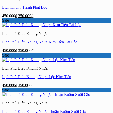
Lịch Khung Tranh Phát Lộc
Giá
Giá
450.000
₫
350.000
₫
gốc
hiện
Sale
là:
tại
450.000₫.
là:
Lịch Phù Điêu Khung Nhựa
350.000₫.
Lịch Phù Điêu Khung Nhựa Kim Tiền Tài Lộc
Giá
Giá
450.000
₫
350.000
₫
gốc
hiện
Sale
là:
tại
450.000₫.
là:
Lịch Phù Điêu Khung Nhựa
350.000₫.
Lịch Phù Điêu Khung Nhựa Lộc Kim Tiền
Giá
Giá
450.000
₫
350.000
₫
gốc
hiện
Sale
là:
tại
450.000₫.
là:
Lịch Phù Điêu Khung Nhựa
350.000₫.
Lịch Phù Điêu Khung Nhựa Thuận Buồm Xuôi Gió