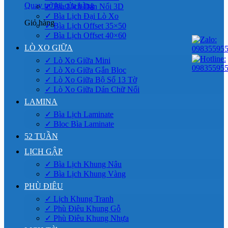
Quay trở lại cửa hàng
✓ Bìa Lịch Dán Nổi 3D
✓ Bìa Lịch Đại Lò Xo
Giỏ hàng
✓ Bìa Lịch Offset 35×50
✓ Bìa Lịch Offset 40×60
LÒ XO GIỮA
✓ Lò Xo Giữa Mini
✓ Lò Xo Giữa Gắn Bloc
✓ Lò Xo Giữa Bộ Số 13 Tờ
✓ Lò Xo Giữa Dán Chữ Nổi
LAMINA
✓ Bìa Lịch Laminate
✓ Bloc Bìa Laminate
52 TUẦN
LỊCH GẬP
✓ Bìa Lịch Khung Nâu
✓ Bìa Lịch Khung Vàng
PHÙ ĐIÊU
✓ Lịch Khung Tranh
✓ Phù Điêu Khung Gỗ
✓ Phù Điêu Khung Nhựa