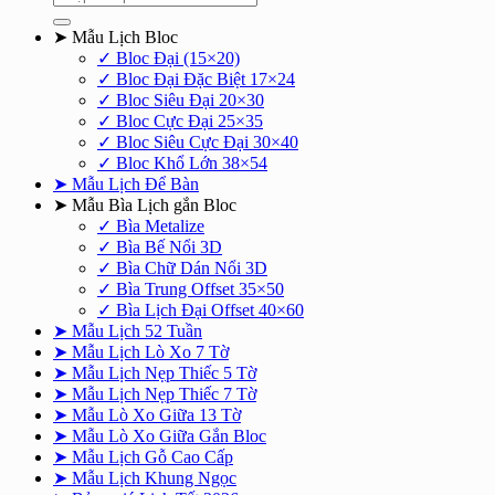
kiếm:
➤ Mẫu Lịch Bloc
✓ Bloc Đại (15×20)
✓ Bloc Đại Đặc Biệt 17×24
✓ Bloc Siêu Đại 20×30
✓ Bloc Cực Đại 25×35
✓ Bloc Siêu Cực Đại 30×40
✓ Bloc Khổ Lớn 38×54
➤ Mẫu Lịch Để Bàn
➤ Mẫu Bìa Lịch gắn Bloc
✓ Bìa Metalize
✓ Bìa Bế Nổi 3D
✓ Bìa Chữ Dán Nổi 3D
✓ Bìa Trung Offset 35×50
✓ Bìa Lịch Đại Offset 40×60
➤ Mẫu Lịch 52 Tuần
➤ Mẫu Lịch Lò Xo 7 Tờ
➤ Mẫu Lịch Nẹp Thiếc 5 Tờ
➤ Mẫu Lịch Nẹp Thiếc 7 Tờ
➤ Mẫu Lò Xo Giữa 13 Tờ
➤ Mẫu Lò Xo Giữa Gắn Bloc
➤ Mẫu Lịch Gỗ Cao Cấp
➤ Mẫu Lịch Khung Ngọc