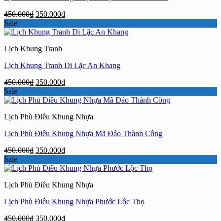
Giá
Giá
450.000
₫
350.000
₫
gốc
hiện
Sale
là:
tại
450.000₫.
là:
Lịch Khung Tranh
350.000₫.
Lịch Khung Tranh Di Lặc An Khang
Giá
Giá
450.000
₫
350.000
₫
gốc
hiện
Sale
là:
tại
450.000₫.
là:
Lịch Phù Điêu Khung Nhựa
350.000₫.
Lịch Phù Điêu Khung Nhựa Mã Đáo Thành Công
Giá
Giá
450.000
₫
350.000
₫
gốc
hiện
Sale
là:
tại
450.000₫.
là:
Lịch Phù Điêu Khung Nhựa
350.000₫.
Lịch Phù Điêu Khung Nhựa Phước Lộc Thọ
Giá
Giá
450.000
₫
350.000
₫