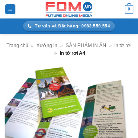
Bỏ
0
qua
nội
Tư vấn và Đặt hàng: 0983.559.554
dung
Trang chủ
»
Xưởng in
»
SẢN PHẨM IN ẤN
»
In tờ rơi
»
In tờ rơi A4