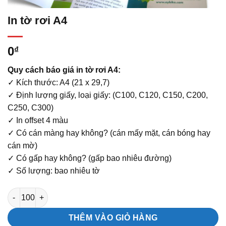
In tờ rơi A4
0
₫
Quy cách báo giá in tờ rơi A4:
✓ Kích thước: A4 (21 x 29,7)
✓ Định lượng giấy, loại giấy: (C100, C120, C150, C200,
C250, C300)
✓ In offset 4 màu
✓ Có cán màng hay không? (cán mấy mặt, cán bóng hay
cán mờ)
✓ Có gấp hay không? (gấp bao nhiêu đường)
✓ Số lượng: bao nhiêu tờ
In tờ rơi A4 số lượng
THÊM VÀO GIỎ HÀNG