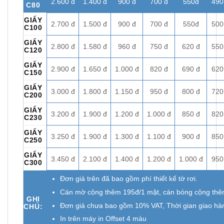
2.600 đ
1.400 đ
900 đ
700 đ
550đ
490
C80
GIẤY
2.700 đ
1.500 đ
900 đ
700 đ
550đ
500
C100
GIẤY
2.800 đ
1.580 đ
960 đ
750 đ
620 đ
550
C120
GIẤY
2.900 đ
1.650 đ
1.000 đ
820 đ
690 đ
620
C150
GIẤY
3.000 đ
1.800 đ
1.150 đ
950 đ
800 đ
720
C200
GIẤY
3.200 đ
1.900 đ
1.200 đ
1.000 đ
850 đ
820
C230
GIẤY
3.250 đ
1.900 đ
1.300 đ
1.100 đ
900 đ
850
C250
GIẤY
3.450 đ
2.100 đ
1.400 đ
1.200 đ
1.000 đ
950
C300
Đơn giá trên đã bao gồm phí thiết kế tờ rơi.
Cán mờ cộng thêm 195đ/1 mặt, cán bóng cộng thê
GHI
Đơn giá chưa bao gồm 10% VAT, Thời gian giao hà
CHÚ:
In trên máy in Offset 4 màu