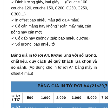
✓ Định lượng giấy, loại giấy … (Couche 100,
couche 120, couche 150, C200, C230, C250,
C300…)
✓ In offset bao nhiêu màu (tối đa 4 màu)
✓ Có cán màng hay không? (cán mấy mặt, cán
bóng hay cán mờ)
✓ Có gấp hay không? (gấp bao nhiêu đường)
✓ Số lượng: bao nhiêu tờ
Bảng giá in tờ rơi A4, tương ứng với số lượng,
chất liệu, quy cách để quý khách lựa chọn và
so sánh.
(Áp dụng cho in tờ rơi A4 bằng máy in
offset 4 màu)
BẢNG GIÁ IN TỜ RƠI A4 (21×29,
GIẤY
500
1.000
2.000
3.000
5.000
7.0
/ TỜ
GIẤY