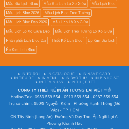
Mẫu Bìa Lịch BLoc
Mẫu Bìa Lịch Lò Xo Giữa
Mẫu Lịch Bloc
Mẫu Lịch Bloc 2026
Mẫu Lịch Bloc Treo Tường
Mẫu Lịch Bloc Đẹp 2026
Mẫu Lịch Lò Xo Giữa
Mẫu Lịch Lò Xo Giữa Đẹp
Mẫu Lịch Treo Tường Lò Xo Giữa
Phân phối Lịch Bloc Đại
Thiết Kế Lịch Bloc
Ép Kim Bìa Lịch
Ép Kim Lịch Bloc
➤ IN TỜ RƠI
➤ IN CATALOGUE
➤ IN NAME CARD
➤ IN TIÊU ĐỀ
➤ IN MENU
➤ IN BAO THƯ
➤ IN BÌA HỒ SƠ
➤ IN TEM NHÃN
➤ IN THIỆP TẾT
CÔNG TY THIẾT KẾ IN ẤN TƯƠNG LAI VIỆT
™☝️
Hotline/Zalo: 0983.559.554 - 0913.559.554 - 0937.559.554
Trụ sở chính: 950/9 Nguyễn Kiệm - Phường Hạnh Thông (Gò
Vấp) - TP. HCM
CN Tây Ninh (Long An): Đường Võ Duy Tạo, Ấp Ngãi Lợi A,
Phường Khánh Hậu