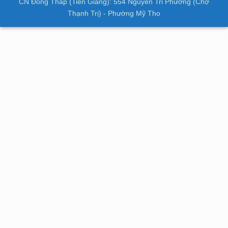
CN Đồng Tháp (Tiền Giang): 554 Nguyễn Tri Phương (Chợ
Thạnh Trị) - Phường Mỹ Tho