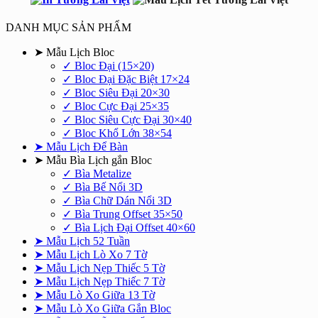
750.000₫.
là:
550.000₫.
DANH MỤC SẢN PHẨM
➤ Mẫu Lịch Bloc
✓ Bloc Đại (15×20)
✓ Bloc Đại Đặc Biệt 17×24
✓ Bloc Siêu Đại 20×30
✓ Bloc Cực Đại 25×35
✓ Bloc Siêu Cực Đại 30×40
✓ Bloc Khổ Lớn 38×54
➤ Mẫu Lịch Để Bàn
➤ Mẫu Bìa Lịch gắn Bloc
✓ Bìa Metalize
✓ Bìa Bế Nổi 3D
✓ Bìa Chữ Dán Nổi 3D
✓ Bìa Trung Offset 35×50
✓ Bìa Lịch Đại Offset 40×60
➤ Mẫu Lịch 52 Tuần
➤ Mẫu Lịch Lò Xo 7 Tờ
➤ Mẫu Lịch Nẹp Thiếc 5 Tờ
➤ Mẫu Lịch Nẹp Thiếc 7 Tờ
➤ Mẫu Lò Xo Giữa 13 Tờ
➤ Mẫu Lò Xo Giữa Gắn Bloc