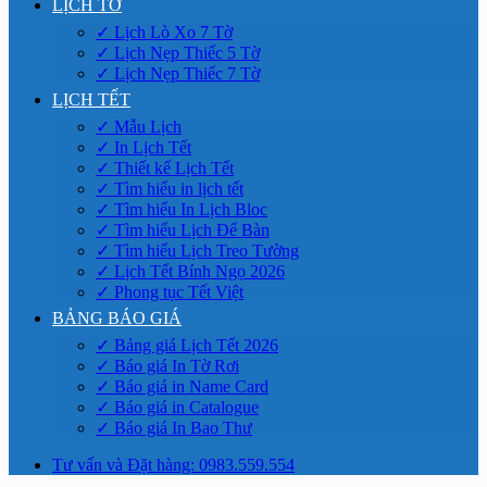
LỊCH TỜ
✓ Lịch Lò Xo 7 Tờ
✓ Lịch Nẹp Thiếc 5 Tờ
✓ Lịch Nẹp Thiếc 7 Tờ
LỊCH TẾT
✓ Mẫu Lịch
✓ In Lịch Tết
✓ Thiết kế Lịch Tết
✓ Tìm hiểu in lịch tết
✓ Tìm hiểu In Lịch Bloc
✓ Tìm hiểu Lịch Để Bàn
✓ Tìm hiểu Lịch Treo Tường
✓ Lịch Tết Bính Ngọ 2026
✓ Phong tục Tết Việt
BẢNG BÁO GIÁ
✓ Bảng giá Lịch Tết 2026
✓ Báo giá In Tờ Rơi
✓ Báo giá in Name Card
✓ Báo giá in Catalogue
✓ Báo giá In Bao Thư
Tư vấn và Đặt hàng: 0983.559.554