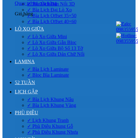
Quay trở lại cửa hàng
✓ Bìa Lịch Dán Nổi 3D
✓ Bìa Lịch Đại Lò Xo
Giỏ hàng
✓ Bìa Lịch Offset 35×50
✓ Bìa Lịch Offset 40×60
LÒ XO GIỮA
✓ Lò Xo Giữa Mini
✓ Lò Xo Giữa Gắn Bloc
✓ Lò Xo Giữa Bộ Số 13 Tờ
✓ Lò Xo Giữa Dán Chữ Nổi
LAMINA
✓ Bìa Lịch Laminate
✓ Bloc Bìa Laminate
52 TUẦN
LỊCH GẬP
✓ Bìa Lịch Khung Nâu
✓ Bìa Lịch Khung Vàng
PHÙ ĐIÊU
✓ Lịch Khung Tranh
✓ Phù Điêu Khung Gỗ
✓ Phù Điêu Khung Nhựa