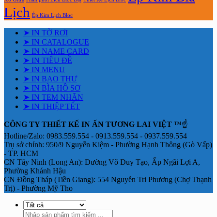
Lịch
Ép Kim Lịch Bloc
➤ IN TỜ RƠI
➤ IN CATALOGUE
➤ IN NAME CARD
➤ IN TIÊU ĐỀ
➤ IN MENU
➤ IN BAO THƯ
➤ IN BÌA HỒ SƠ
➤ IN TEM NHÃN
➤ IN THIỆP TẾT
CÔNG TY THIẾT KẾ IN ẤN TƯƠNG LAI VIỆT
™☝️
Hotline/Zalo: 0983.559.554 - 0913.559.554 - 0937.559.554
Trụ sở chính: 950/9 Nguyễn Kiệm - Phường Hạnh Thông (Gò Vấp)
- TP. HCM
CN Tây Ninh (Long An): Đường Võ Duy Tạo, Ấp Ngãi Lợi A,
Phường Khánh Hậu
CN Đồng Tháp (Tiền Giang): 554 Nguyễn Tri Phương (Chợ Thạnh
Trị) - Phường Mỹ Tho
Tìm