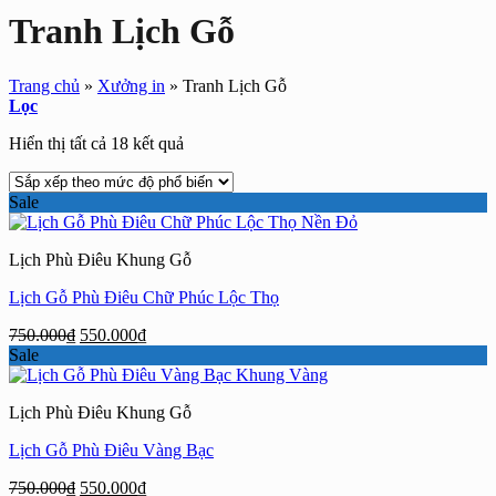
Tranh Lịch Gỗ
Trang chủ
»
Xưởng in
»
Tranh Lịch Gỗ
Lọc
Đã
Hiển thị tất cả 18 kết quả
sắp
xếp
Sale
theo
mức
độ
Lịch Phù Điêu Khung Gỗ
phổ
biến
Lịch Gỗ Phù Điêu Chữ Phúc Lộc Thọ
Giá
Giá
750.000
₫
550.000
₫
gốc
hiện
Sale
là:
tại
750.000₫.
là:
Lịch Phù Điêu Khung Gỗ
550.000₫.
Lịch Gỗ Phù Điêu Vàng Bạc
Giá
Giá
750.000
₫
550.000
₫