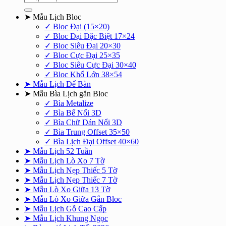
kiếm:
➤ Mẫu Lịch Bloc
✓ Bloc Đại (15×20)
✓ Bloc Đại Đặc Biệt 17×24
✓ Bloc Siêu Đại 20×30
✓ Bloc Cực Đại 25×35
✓ Bloc Siêu Cực Đại 30×40
✓ Bloc Khổ Lớn 38×54
➤ Mẫu Lịch Để Bàn
➤ Mẫu Bìa Lịch gắn Bloc
✓ Bìa Metalize
✓ Bìa Bế Nổi 3D
✓ Bìa Chữ Dán Nổi 3D
✓ Bìa Trung Offset 35×50
✓ Bìa Lịch Đại Offset 40×60
➤ Mẫu Lịch 52 Tuần
➤ Mẫu Lịch Lò Xo 7 Tờ
➤ Mẫu Lịch Nẹp Thiếc 5 Tờ
➤ Mẫu Lịch Nẹp Thiếc 7 Tờ
➤ Mẫu Lò Xo Giữa 13 Tờ
➤ Mẫu Lò Xo Giữa Gắn Bloc
➤ Mẫu Lịch Gỗ Cao Cấp
➤ Mẫu Lịch Khung Ngọc