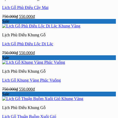
Lịch Gỗ Phù Điêu Cây Mai
Giá
Giá
750.000
₫
550.000
₫
gốc
hiện
Sale
là:
tại
750.000₫.
là:
Lịch Phù Điêu Khung Gỗ
550.000₫.
Lịch Gỗ Phù Điêu Lộc Di Lặc
Giá
Giá
750.000
₫
550.000
₫
gốc
hiện
Sale
là:
tại
750.000₫.
là:
Lịch Phù Điêu Khung Gỗ
550.000₫.
Lịch Gỗ Khung Vàng Phúc Vuông
Giá
Giá
750.000
₫
550.000
₫
gốc
hiện
Sale
là:
tại
750.000₫.
là:
Lịch Phù Điêu Khung Gỗ
550.000₫.
Lịch Gỗ Thuận Buồm Xuôi Gió