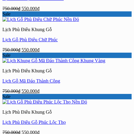
Giá
Giá
750.000
₫
550.000
₫
gốc
hiện
Sale
là:
tại
750.000₫.
là:
Lịch Phù Điêu Khung Gỗ
550.000₫.
Lịch Gỗ Phù Điêu Chữ Phúc
Giá
Giá
750.000
₫
550.000
₫
gốc
hiện
Sale
là:
tại
750.000₫.
là:
Lịch Phù Điêu Khung Gỗ
550.000₫.
Lịch Gỗ Mã Đáo Thành Công
Giá
Giá
750.000
₫
550.000
₫
gốc
hiện
Sale
là:
tại
750.000₫.
là:
Lịch Phù Điêu Khung Gỗ
550.000₫.
Lịch Phù Điêu Gỗ Phúc Lộc Thọ
Giá
Giá
750.000
₫
550.000
₫