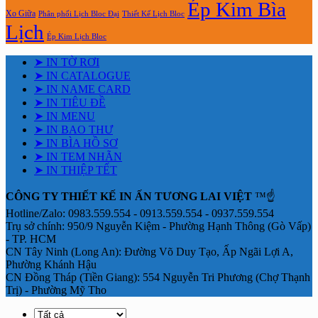
Ép Kim Bìa
Xo Giữa
Phân phối Lịch Bloc Đại
Thiết Kế Lịch Bloc
Lịch
Ép Kim Lịch Bloc
➤ IN TỜ RƠI
➤ IN CATALOGUE
➤ IN NAME CARD
➤ IN TIÊU ĐỀ
➤ IN MENU
➤ IN BAO THƯ
➤ IN BÌA HỒ SƠ
➤ IN TEM NHÃN
➤ IN THIỆP TẾT
CÔNG TY THIẾT KẾ IN ẤN TƯƠNG LAI VIỆT
™☝️
Hotline/Zalo: 0983.559.554 - 0913.559.554 - 0937.559.554
Trụ sở chính: 950/9 Nguyễn Kiệm - Phường Hạnh Thông (Gò Vấp)
- TP. HCM
CN Tây Ninh (Long An): Đường Võ Duy Tạo, Ấp Ngãi Lợi A,
Phường Khánh Hậu
CN Đồng Tháp (Tiền Giang): 554 Nguyễn Tri Phương (Chợ Thạnh
Trị) - Phường Mỹ Tho