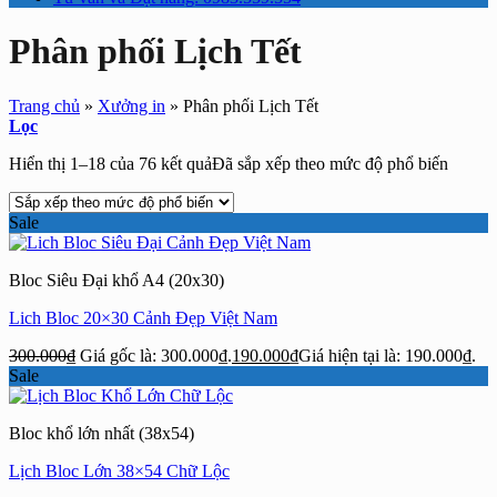
Phân phối Lịch Tết
Trang chủ
»
Xưởng in
»
Phân phối Lịch Tết
Lọc
Hiển thị 1–18 của 76 kết quả
Đã sắp xếp theo mức độ phổ biến
Sale
Bloc Siêu Đại khổ A4 (20x30)
Lich Bloc 20×30 Cảnh Đẹp Việt Nam
300.000
₫
Giá gốc là: 300.000₫.
190.000
₫
Giá hiện tại là: 190.000₫.
Sale
Bloc khổ lớn nhất (38x54)
Lịch Bloc Lớn 38×54 Chữ Lộc