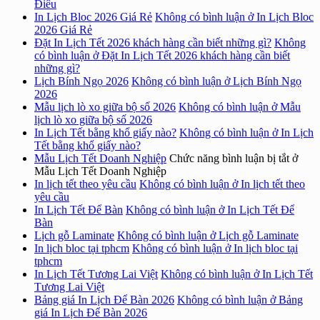
Điêu
In Lịch Bloc 2026 Giá Rẻ
Không có bình luận
ở In Lịch Bloc
2026 Giá Rẻ
Đặt In Lịch Tết 2026 khách hàng cần biết những gì?
Không
có bình luận
ở Đặt In Lịch Tết 2026 khách hàng cần biết
những gì?
Lịch Bính Ngọ 2026
Không có bình luận
ở Lịch Bính Ngọ
2026
Mẫu lịch lò xo giữa bộ số 2026
Không có bình luận
ở Mẫu
lịch lò xo giữa bộ số 2026
In Lịch Tết bằng khổ giấy nào?
Không có bình luận
ở In Lịch
Tết bằng khổ giấy nào?
Mẫu Lịch Tết Doanh Nghiệp
Chức năng bình luận bị tắt
ở
Mẫu Lịch Tết Doanh Nghiệp
In lịch tết theo yêu cầu
Không có bình luận
ở In lịch tết theo
yêu cầu
In Lịch Tết Để Bàn
Không có bình luận
ở In Lịch Tết Để
Bàn
Lịch gỗ Laminate
Không có bình luận
ở Lịch gỗ Laminate
In lịch bloc tại tphcm
Không có bình luận
ở In lịch bloc tại
tphcm
In Lịch Tết Tương Lai Việt
Không có bình luận
ở In Lịch Tết
Tương Lai Việt
Bảng giá In Lịch Để Bàn 2026
Không có bình luận
ở Bảng
giá In Lịch Để Bàn 2026