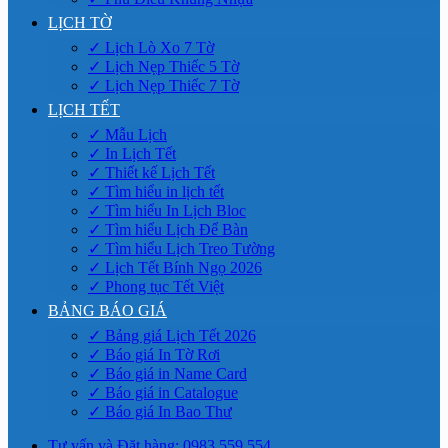
LỊCH TỜ
✓ Lịch Lò Xo 7 Tờ
✓ Lịch Nẹp Thiếc 5 Tờ
✓ Lịch Nẹp Thiếc 7 Tờ
LỊCH TẾT
✓ Mẫu Lịch
✓ In Lịch Tết
✓ Thiết kế Lịch Tết
✓ Tìm hiểu in lịch tết
✓ Tìm hiểu In Lịch Bloc
✓ Tìm hiểu Lịch Để Bàn
✓ Tìm hiểu Lịch Treo Tường
✓ Lịch Tết Bính Ngọ 2026
✓ Phong tục Tết Việt
BẢNG BÁO GIÁ
✓ Bảng giá Lịch Tết 2026
✓ Báo giá In Tờ Rơi
✓ Báo giá in Name Card
✓ Báo giá in Catalogue
✓ Báo giá In Bao Thư
Tư vấn và Đặt hàng: 0983.559.554