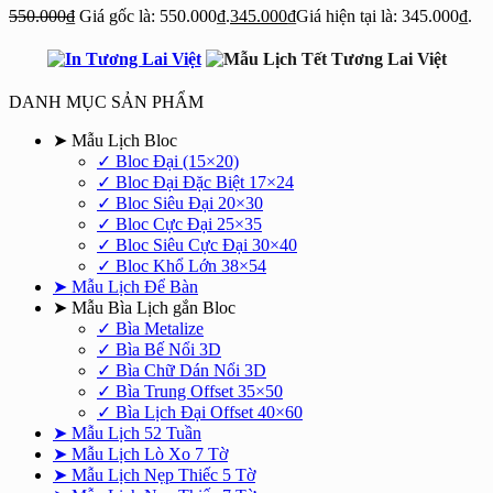
550.000
₫
Giá gốc là: 550.000₫.
345.000
₫
Giá hiện tại là: 345.000₫.
DANH MỤC SẢN PHẨM
➤ Mẫu Lịch Bloc
✓ Bloc Đại (15×20)
✓ Bloc Đại Đặc Biệt 17×24
✓ Bloc Siêu Đại 20×30
✓ Bloc Cực Đại 25×35
✓ Bloc Siêu Cực Đại 30×40
✓ Bloc Khổ Lớn 38×54
➤ Mẫu Lịch Để Bàn
➤ Mẫu Bìa Lịch gắn Bloc
✓ Bìa Metalize
✓ Bìa Bế Nổi 3D
✓ Bìa Chữ Dán Nổi 3D
✓ Bìa Trung Offset 35×50
✓ Bìa Lịch Đại Offset 40×60
➤ Mẫu Lịch 52 Tuần
➤ Mẫu Lịch Lò Xo 7 Tờ
➤ Mẫu Lịch Nẹp Thiếc 5 Tờ