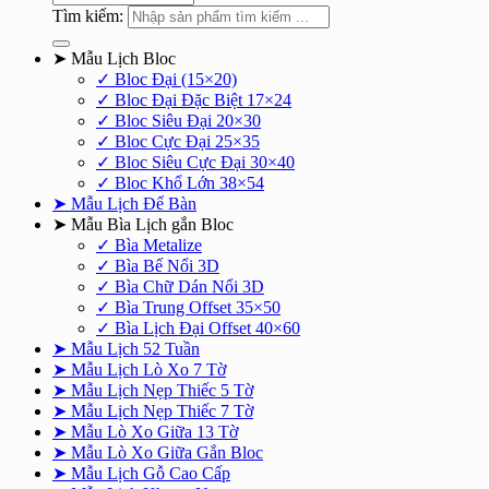
Tìm kiếm:
➤ Mẫu Lịch Bloc
✓ Bloc Đại (15×20)
✓ Bloc Đại Đặc Biệt 17×24
✓ Bloc Siêu Đại 20×30
✓ Bloc Cực Đại 25×35
✓ Bloc Siêu Cực Đại 30×40
✓ Bloc Khổ Lớn 38×54
➤ Mẫu Lịch Để Bàn
➤ Mẫu Bìa Lịch gắn Bloc
✓ Bìa Metalize
✓ Bìa Bế Nổi 3D
✓ Bìa Chữ Dán Nổi 3D
✓ Bìa Trung Offset 35×50
✓ Bìa Lịch Đại Offset 40×60
➤ Mẫu Lịch 52 Tuần
➤ Mẫu Lịch Lò Xo 7 Tờ
➤ Mẫu Lịch Nẹp Thiếc 5 Tờ
➤ Mẫu Lịch Nẹp Thiếc 7 Tờ
➤ Mẫu Lò Xo Giữa 13 Tờ
➤ Mẫu Lò Xo Giữa Gắn Bloc
➤ Mẫu Lịch Gỗ Cao Cấp