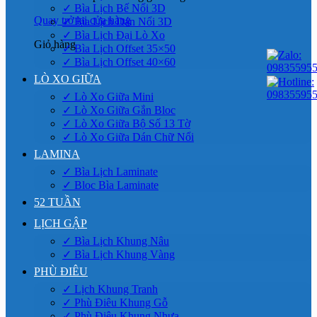
✓ Bìa Lịch Bế Nổi 3D
Quay trở lại cửa hàng
✓ Bìa Lịch Dán Nổi 3D
✓ Bìa Lịch Đại Lò Xo
Giỏ hàng
✓ Bìa Lịch Offset 35×50
✓ Bìa Lịch Offset 40×60
LÒ XO GIỮA
✓ Lò Xo Giữa Mini
✓ Lò Xo Giữa Gắn Bloc
✓ Lò Xo Giữa Bộ Số 13 Tờ
✓ Lò Xo Giữa Dán Chữ Nổi
LAMINA
✓ Bìa Lịch Laminate
✓ Bloc Bìa Laminate
52 TUẦN
LỊCH GẬP
✓ Bìa Lịch Khung Nâu
✓ Bìa Lịch Khung Vàng
PHÙ ĐIÊU
✓ Lịch Khung Tranh
✓ Phù Điêu Khung Gỗ
✓ Phù Điêu Khung Nhựa