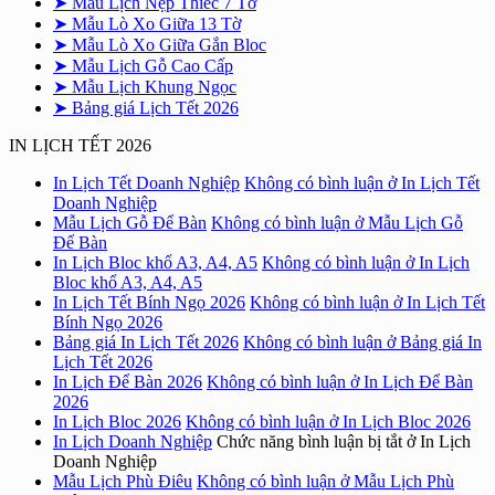
➤ Mẫu Lịch Nẹp Thiếc 7 Tờ
➤ Mẫu Lò Xo Giữa 13 Tờ
➤ Mẫu Lò Xo Giữa Gắn Bloc
➤ Mẫu Lịch Gỗ Cao Cấp
➤ Mẫu Lịch Khung Ngọc
➤ Bảng giá Lịch Tết 2026
IN LỊCH TẾT 2026
In Lịch Tết Doanh Nghiệp
Không có bình luận
ở In Lịch Tết
Doanh Nghiệp
Mẫu Lịch Gỗ Để Bàn
Không có bình luận
ở Mẫu Lịch Gỗ
Để Bàn
In Lịch Bloc khổ A3, A4, A5
Không có bình luận
ở In Lịch
Bloc khổ A3, A4, A5
In Lịch Tết Bính Ngọ 2026
Không có bình luận
ở In Lịch Tết
Bính Ngọ 2026
Bảng giá In Lịch Tết 2026
Không có bình luận
ở Bảng giá In
Lịch Tết 2026
In Lịch Để Bàn 2026
Không có bình luận
ở In Lịch Để Bàn
2026
In Lịch Bloc 2026
Không có bình luận
ở In Lịch Bloc 2026
In Lịch Doanh Nghiệp
Chức năng bình luận bị tắt
ở In Lịch
Doanh Nghiệp
Mẫu Lịch Phù Điêu
Không có bình luận
ở Mẫu Lịch Phù