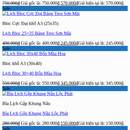
750.000
₫
Giá gốc là: 750.000₫.
570.000
₫
Giá hiện tại là: 570.000₫.
Sale
Bloc Cực Đại khổ A3 (25x35)
Lịch Bloc 25×35 Bảng Treo Sơn Mài
400.000
₫
Giá gốc là: 400.000₫.
245.000
₫
Giá hiện tại là: 245.000₫.
Sale
Bloc khổ A3 (30x40)
Lịch Bloc 30×40 Bốn Mùa Hoa
550.000
₫
Giá gốc là: 550.000₫.
345.000
₫
Giá hiện tại là: 345.000₫.
Sale
Bìa Lịch Gập Khung Nâu
Bìa Lịch Gập Khung Nâu Lộc Phát
280.000
₫
Giá gốc là: 280.000₫.
150.000
₫
Giá hiện tại là: 150.000₫.
Sale