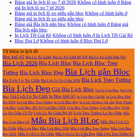
Bảng giá In lịch lò xo 7 tờ 2026
Không có bình luận
ở Bảng
giá In lịch lò xo 7 tờ 2026
Bảng giá in lịch lò xo giữa gắn bloc
Không có bình luận
ở
Bảng giá in lịch lò xo giữa gắn bloc
Bảng giá Bìa lịch gắn bloc
Không có bình luận
ở Bảng giá
Bìa lịch gắn bloc
In Lịch Tết Giá Rẻ
Không có bình luận
ở In Lịch Tết Giá Rẻ
Bloc Đại Lở
Không có bình luận
ở Bloc Đại Lở
Từ khóa in lịch tết
Bloc khổ A5
Bìa Lò Xo Giữa
Bìa Lò Xo Giữa Bế Nổi
Bìa Lò Xo Giữa Dán Nổi
Bìa Lịch 2026
Bìa Lịch Bloc
Bìa Lịch Bloc Treo
Bìa Lịch gắn Bloc
Tường
Bìa Lịch Bloc Đẹp
Bìa Lịch Treo Tường
Bìa Lịch Lò Xo Giữa
Bìa Lịch Lò Xo Giữa 2026
Bìa Lịch Đẹp
Giá Bìa Lịch Bloc
Giá In Lịch Bloc
Giá Lịch
Giá Lịch Lò Xo Giữa
In Bloc khổ A5
Bloc
In Lịch Bloc Giá Rẻ
In Lịch Bloc Khổ
In Lịch Bloc Đẹp
Đại 2026
In Lịch Bloc Treo Tường
In Lịch Tết theo yêu cầu
Kích Thước
Lịch
Lịch Bloc Treo Tường
Lịch Bloc
Lịch Bloc 365 Tờ
Lịch Bloc 2026
Lịch Bloc Đẹp
Lò Xo Giữa 13 Tờ
Lịch Lò Xo Giữa Bộ Số
Lịch Treo Tường Lò Xo Giữa
Mẫu
Mẫu Bìa Lịch BLoc
Mẫu Bìa Lịch Lò
Bloc Lịch Bằng Gỗ
Xo Giữa
Mẫu Lịch Bloc
Mẫu Lịch Bloc 2026
Mẫu Lịch Bloc Treo Tường
Mẫu Lịch Bloc
Mẫu Lịch Lò Xo Giữa
Mẫu Lịch Lò Xo Giữa Đẹp
Mẫu Lịch Treo Tường Lò
Đẹp 2026