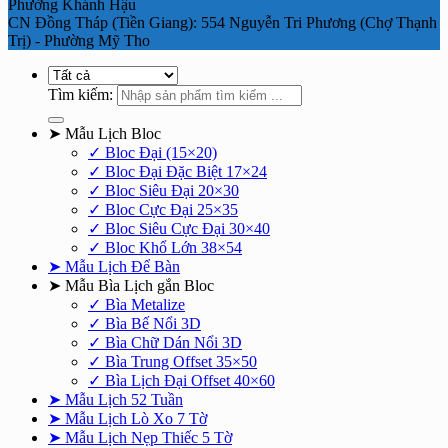
Phường Khánh Hậu
CN Đồng Tháp (Tiền Giang): 554 Nguyễn Tri Phương (Chợ Thạnh
Trị) - Phường Mỹ Tho
Tìm kiếm:
➤ Mẫu Lịch Bloc
✓ Bloc Đại (15×20)
✓ Bloc Đại Đặc Biệt 17×24
✓ Bloc Siêu Đại 20×30
✓ Bloc Cực Đại 25×35
✓ Bloc Siêu Cực Đại 30×40
✓ Bloc Khổ Lớn 38×54
➤ Mẫu Lịch Để Bàn
➤ Mẫu Bìa Lịch gắn Bloc
✓ Bìa Metalize
✓ Bìa Bế Nổi 3D
✓ Bìa Chữ Dán Nổi 3D
✓ Bìa Trung Offset 35×50
✓ Bìa Lịch Đại Offset 40×60
➤ Mẫu Lịch 52 Tuần
➤ Mẫu Lịch Lò Xo 7 Tờ
➤ Mẫu Lịch Nẹp Thiếc 5 Tờ