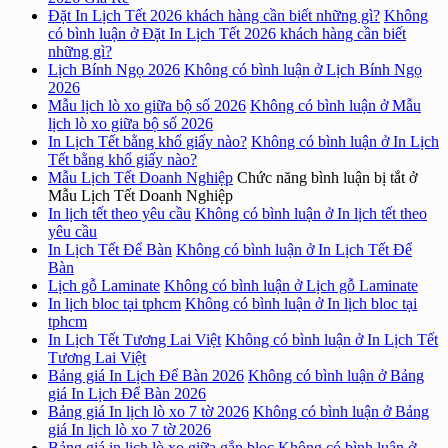
Đặt In Lịch Tết 2026 khách hàng cần biết những gì?
Không
có bình luận
ở Đặt In Lịch Tết 2026 khách hàng cần biết
những gì?
Lịch Bính Ngọ 2026
Không có bình luận
ở Lịch Bính Ngọ
2026
Mẫu lịch lò xo giữa bộ số 2026
Không có bình luận
ở Mẫu
lịch lò xo giữa bộ số 2026
In Lịch Tết bằng khổ giấy nào?
Không có bình luận
ở In Lịch
Tết bằng khổ giấy nào?
Mẫu Lịch Tết Doanh Nghiệp
Chức năng bình luận bị tắt
ở
Mẫu Lịch Tết Doanh Nghiệp
In lịch tết theo yêu cầu
Không có bình luận
ở In lịch tết theo
yêu cầu
In Lịch Tết Để Bàn
Không có bình luận
ở In Lịch Tết Để
Bàn
Lịch gỗ Laminate
Không có bình luận
ở Lịch gỗ Laminate
In lịch bloc tại tphcm
Không có bình luận
ở In lịch bloc tại
tphcm
In Lịch Tết Tương Lai Việt
Không có bình luận
ở In Lịch Tết
Tương Lai Việt
Bảng giá In Lịch Để Bàn 2026
Không có bình luận
ở Bảng
giá In Lịch Để Bàn 2026
Bảng giá In lịch lò xo 7 tờ 2026
Không có bình luận
ở Bảng
giá In lịch lò xo 7 tờ 2026
Bảng giá in lịch lò xo giữa gắn bloc
Không có bình luận
ở