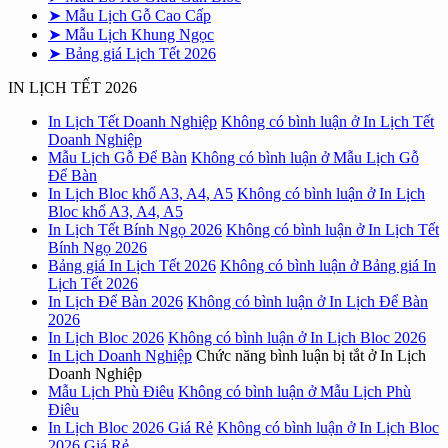
➤ Mẫu Lịch Gỗ Cao Cấp
➤ Mẫu Lịch Khung Ngọc
➤ Bảng giá Lịch Tết 2026
IN LỊCH TẾT 2026
In Lịch Tết Doanh Nghiệp
Không có bình luận
ở In Lịch Tết
Doanh Nghiệp
Mẫu Lịch Gỗ Để Bàn
Không có bình luận
ở Mẫu Lịch Gỗ
Để Bàn
In Lịch Bloc khổ A3, A4, A5
Không có bình luận
ở In Lịch
Bloc khổ A3, A4, A5
In Lịch Tết Bính Ngọ 2026
Không có bình luận
ở In Lịch Tết
Bính Ngọ 2026
Bảng giá In Lịch Tết 2026
Không có bình luận
ở Bảng giá In
Lịch Tết 2026
In Lịch Để Bàn 2026
Không có bình luận
ở In Lịch Để Bàn
2026
In Lịch Bloc 2026
Không có bình luận
ở In Lịch Bloc 2026
In Lịch Doanh Nghiệp
Chức năng bình luận bị tắt
ở In Lịch
Doanh Nghiệp
Mẫu Lịch Phù Điêu
Không có bình luận
ở Mẫu Lịch Phù
Điêu
In Lịch Bloc 2026 Giá Rẻ
Không có bình luận
ở In Lịch Bloc
2026 Giá Rẻ