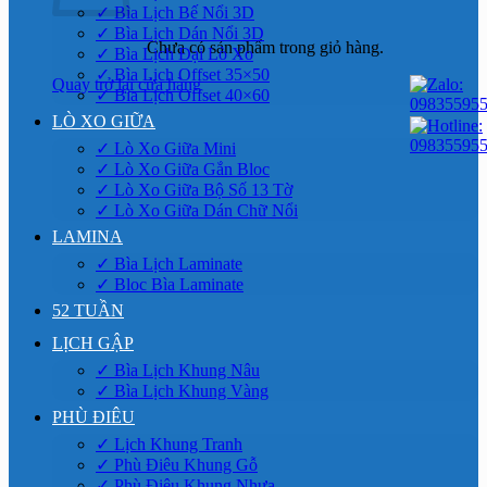
✓ Bìa Lịch Bế Nổi 3D
✓ Bìa Lịch Dán Nổi 3D
Chưa có sản phẩm trong giỏ hàng.
✓ Bìa Lịch Đại Lò Xo
✓ Bìa Lịch Offset 35×50
Quay trở lại cửa hàng
✓ Bìa Lịch Offset 40×60
LÒ XO GIỮA
✓ Lò Xo Giữa Mini
✓ Lò Xo Giữa Gắn Bloc
✓ Lò Xo Giữa Bộ Số 13 Tờ
✓ Lò Xo Giữa Dán Chữ Nổi
LAMINA
✓ Bìa Lịch Laminate
✓ Bloc Bìa Laminate
52 TUẦN
LỊCH GẬP
✓ Bìa Lịch Khung Nâu
✓ Bìa Lịch Khung Vàng
PHÙ ĐIÊU
✓ Lịch Khung Tranh
✓ Phù Điêu Khung Gỗ
✓ Phù Điêu Khung Nhựa