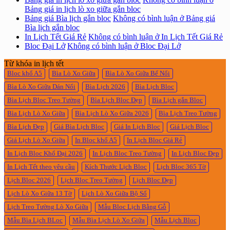
Bảng giá in lịch lò xo giữa gắn bloc
Bảng giá Bìa lịch gắn bloc
Không có bình luận
ở Bảng giá
Bìa lịch gắn bloc
In Lịch Tết Giá Rẻ
Không có bình luận
ở In Lịch Tết Giá Rẻ
Bloc Đại Lở
Không có bình luận
ở Bloc Đại Lở
Từ khóa in lịch tết
Bloc khổ A5
Bìa Lò Xo Giữa
Bìa Lò Xo Giữa Bế Nổi
Bìa Lò Xo Giữa Dán Nổi
Bìa Lịch 2026
Bìa Lịch Bloc
Bìa Lịch Bloc Treo Tường
Bìa Lịch Bloc Đẹp
Bìa Lịch gắn Bloc
Bìa Lịch Lò Xo Giữa
Bìa Lịch Lò Xo Giữa 2026
Bìa Lịch Treo Tường
Bìa Lịch Đẹp
Giá Bìa Lịch Bloc
Giá In Lịch Bloc
Giá Lịch Bloc
Giá Lịch Lò Xo Giữa
In Bloc khổ A5
In Lịch Bloc Giá Rẻ
In Lịch Bloc Khổ Đại 2026
In Lịch Bloc Treo Tường
In Lịch Bloc Đẹp
In Lịch Tết theo yêu cầu
Kích Thước Lịch Bloc
Lịch Bloc 365 Tờ
Lịch Bloc 2026
Lịch Bloc Treo Tường
Lịch Bloc Đẹp
Lịch Lò Xo Giữa 13 Tờ
Lịch Lò Xo Giữa Bộ Số
Lịch Treo Tường Lò Xo Giữa
Mẫu Bloc Lịch Bằng Gỗ
Mẫu Bìa Lịch BLoc
Mẫu Bìa Lịch Lò Xo Giữa
Mẫu Lịch Bloc