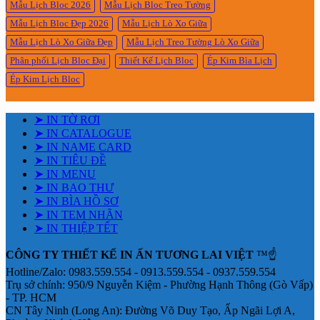
Mẫu Lịch Bloc 2026
Mẫu Lịch Bloc Treo Tường
Mẫu Lịch Bloc Đẹp 2026
Mẫu Lịch Lò Xo Giữa
Mẫu Lịch Lò Xo Giữa Đẹp
Mẫu Lịch Treo Tường Lò Xo Giữa
Phân phối Lịch Bloc Đại
Thiết Kế Lịch Bloc
Ép Kim Bìa Lịch
Ép Kim Lịch Bloc
➤ IN TỜ RƠI
➤ IN CATALOGUE
➤ IN NAME CARD
➤ IN TIÊU ĐỀ
➤ IN MENU
➤ IN BAO THƯ
➤ IN BÌA HỒ SƠ
➤ IN TEM NHÃN
➤ IN THIỆP TẾT
CÔNG TY THIẾT KẾ IN ẤN TƯƠNG LAI VIỆT
™☝️
Hotline/Zalo: 0983.559.554 - 0913.559.554 - 0937.559.554
Trụ sở chính: 950/9 Nguyễn Kiệm - Phường Hạnh Thông (Gò Vấp)
- TP. HCM
CN Tây Ninh (Long An): Đường Võ Duy Tạo, Ấp Ngãi Lợi A,