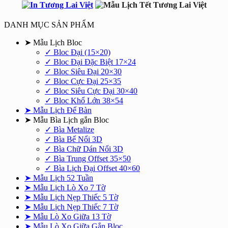
DANH MỤC SẢN PHẨM
➤ Mẫu Lịch Bloc
✓ Bloc Đại (15×20)
✓ Bloc Đại Đặc Biệt 17×24
✓ Bloc Siêu Đại 20×30
✓ Bloc Cực Đại 25×35
✓ Bloc Siêu Cực Đại 30×40
✓ Bloc Khổ Lớn 38×54
➤ Mẫu Lịch Để Bàn
➤ Mẫu Bìa Lịch gắn Bloc
✓ Bìa Metalize
✓ Bìa Bế Nổi 3D
✓ Bìa Chữ Dán Nổi 3D
✓ Bìa Trung Offset 35×50
✓ Bìa Lịch Đại Offset 40×60
➤ Mẫu Lịch 52 Tuần
➤ Mẫu Lịch Lò Xo 7 Tờ
➤ Mẫu Lịch Nẹp Thiếc 5 Tờ
➤ Mẫu Lịch Nẹp Thiếc 7 Tờ
➤ Mẫu Lò Xo Giữa 13 Tờ
➤ Mẫu Lò Xo Giữa Gắn Bloc