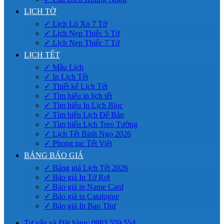
LỊCH TỜ
✓ Lịch Lò Xo 7 Tờ
✓ Lịch Nẹp Thiếc 5 Tờ
✓ Lịch Nẹp Thiếc 7 Tờ
LỊCH TẾT
✓ Mẫu Lịch
✓ In Lịch Tết
✓ Thiết kế Lịch Tết
✓ Tìm hiểu in lịch tết
✓ Tìm hiểu In Lịch Bloc
✓ Tìm hiểu Lịch Để Bàn
✓ Tìm hiểu Lịch Treo Tường
✓ Lịch Tết Bính Ngọ 2026
✓ Phong tục Tết Việt
BẢNG BÁO GIÁ
✓ Bảng giá Lịch Tết 2026
✓ Báo giá In Tờ Rơi
✓ Báo giá in Name Card
✓ Báo giá in Catalogue
✓ Báo giá In Bao Thư
Tư vấn và Đặt hàng: 0983.559.554