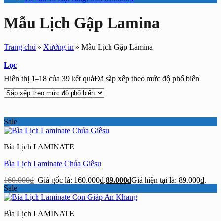
Mẫu Lịch Gập Lamina
Trang chủ
»
Xưởng in
»
Mẫu Lịch Gập Lamina
Lọc
Hiển thị 1–18 của 39 kết quả
Đã sắp xếp theo mức độ phổ biến
Sale
Bìa Lịch LAMINATE
Bìa Lịch Laminate Chúa Giêsu
160.000
₫
Giá gốc là: 160.000₫.
89.000
₫
Giá hiện tại là: 89.000₫.
Sale
Bìa Lịch LAMINATE