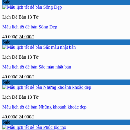
gốc
hiện
Sale
là:
tại
40.000₫.
là:
Lịch Để Bàn 13 Tờ
24.000₫.
Mẫu lịch tết để bàn Sống Đẹp
Giá
Giá
40.000
₫
24.000
₫
gốc
hiện
Sale
là:
tại
40.000₫.
là:
Lịch Để Bàn 13 Tờ
24.000₫.
Mẫu lịch tết để bàn Sắc màu nhật bản
Giá
Giá
40.000
₫
24.000
₫
gốc
hiện
Sale
là:
tại
40.000₫.
là:
Lịch Để Bàn 13 Tờ
24.000₫.
Mẫu lịch tết để bàn Những khoảnh khoắc đẹp
Giá
Giá
40.000
₫
24.000
₫
gốc
hiện
Sale
là:
tại