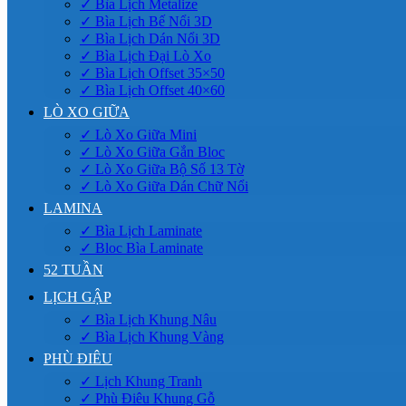
✓ Bìa Lịch Metalize
✓ Bìa Lịch Bế Nổi 3D
✓ Bìa Lịch Dán Nổi 3D
✓ Bìa Lịch Đại Lò Xo
✓ Bìa Lịch Offset 35×50
✓ Bìa Lịch Offset 40×60
LÒ XO GIỮA
✓ Lò Xo Giữa Mini
✓ Lò Xo Giữa Gắn Bloc
✓ Lò Xo Giữa Bộ Số 13 Tờ
✓ Lò Xo Giữa Dán Chữ Nổi
LAMINA
✓ Bìa Lịch Laminate
✓ Bloc Bìa Laminate
52 TUẦN
LỊCH GẬP
✓ Bìa Lịch Khung Nâu
✓ Bìa Lịch Khung Vàng
PHÙ ĐIÊU
✓ Lịch Khung Tranh
✓ Phù Điêu Khung Gỗ