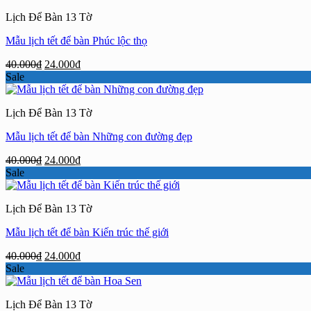
40.000₫.
là:
Lịch Để Bàn 13 Tờ
24.000₫.
Mẫu lịch tết để bàn Phúc lộc thọ
Giá
Giá
40.000
₫
24.000
₫
gốc
hiện
Sale
là:
tại
40.000₫.
là:
Lịch Để Bàn 13 Tờ
24.000₫.
Mẫu lịch tết để bàn Những con đường đẹp
Giá
Giá
40.000
₫
24.000
₫
gốc
hiện
Sale
là:
tại
40.000₫.
là:
Lịch Để Bàn 13 Tờ
24.000₫.
Mẫu lịch tết để bàn Kiến trúc thế giới
Giá
Giá
40.000
₫
24.000
₫
gốc
hiện
Sale
là:
tại
40.000₫.
là:
Lịch Để Bàn 13 Tờ
24.000₫.