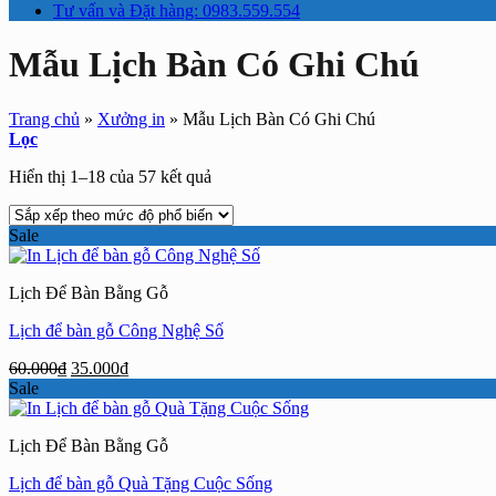
Tư vấn và Đặt hàng: 0983.559.554
Mẫu Lịch Bàn Có Ghi Chú
Trang chủ
»
Xưởng in
»
Mẫu Lịch Bàn Có Ghi Chú
Lọc
Đã
Hiển thị 1–18 của 57 kết quả
sắp
xếp
Sale
theo
mức
độ
Lịch Để Bàn Bằng Gỗ
phổ
biến
Lịch để bàn gỗ Công Nghệ Số
Giá
Giá
60.000
₫
35.000
₫
gốc
hiện
Sale
là:
tại
60.000₫.
là:
Lịch Để Bàn Bằng Gỗ
35.000₫.
Lịch để bàn gỗ Quà Tặng Cuộc Sống