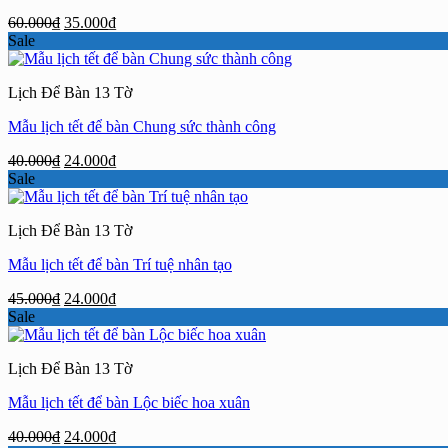
Giá
Giá
60.000
₫
35.000
₫
gốc
hiện
Sale
là:
tại
60.000₫.
là:
Lịch Để Bàn 13 Tờ
35.000₫.
Mẫu lịch tết để bàn Chung sức thành công
Giá
Giá
40.000
₫
24.000
₫
gốc
hiện
Sale
là:
tại
40.000₫.
là:
Lịch Để Bàn 13 Tờ
24.000₫.
Mẫu lịch tết để bàn Trí tuệ nhân tạo
Giá
Giá
45.000
₫
24.000
₫
gốc
hiện
Sale
là:
tại
45.000₫.
là:
Lịch Để Bàn 13 Tờ
24.000₫.
Mẫu lịch tết để bàn Lộc biếc hoa xuân
Giá
Giá
40.000
₫
24.000
₫