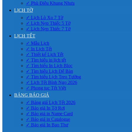
✓ Phù Điêu Khung Nhựa
LỊCH TỜ
✓ Lịch Lò Xo 7 Tờ
✓ Lịch Nẹp Thiếc 5 Tờ
✓ Lịch Nẹp Thiếc 7 Tờ
LỊCH TẾT
✓ Mẫu Lịch
✓ In Lịch Tết
✓ Thiết kế Lịch Tết
✓ Tìm hiểu in lịch tết
✓ Tìm hiểu In Lịch Bloc
✓ Tìm hiểu Lịch Để Bàn
✓ Tìm hiểu Lịch Treo Tường
✓ Lịch Tết Bính Ngọ 2026
✓ Phong tục Tết Việt
BẢNG BÁO GIÁ
✓ Bảng giá Lịch Tết 2026
✓ Báo giá In Tờ Rơi
✓ Báo giá in Name Card
✓ Báo giá in Catalogue
✓ Báo giá In Bao Thư