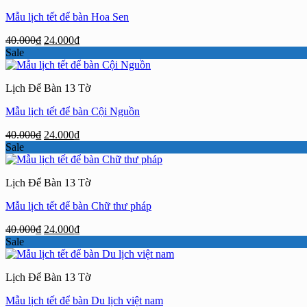
Mẫu lịch tết để bàn Hoa Sen
Giá
Giá
40.000
₫
24.000
₫
gốc
hiện
Sale
là:
tại
40.000₫.
là:
Lịch Để Bàn 13 Tờ
24.000₫.
Mẫu lịch tết để bàn Cội Nguồn
Giá
Giá
40.000
₫
24.000
₫
gốc
hiện
Sale
là:
tại
40.000₫.
là:
Lịch Để Bàn 13 Tờ
24.000₫.
Mẫu lịch tết để bàn Chữ thư pháp
Giá
Giá
40.000
₫
24.000
₫
gốc
hiện
Sale
là:
tại
40.000₫.
là:
Lịch Để Bàn 13 Tờ
24.000₫.
Mẫu lịch tết để bàn Du lịch việt nam