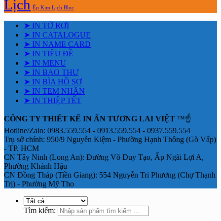
Lịch
Ép Kim Lịch Bloc
➤ IN TỜ RƠI
➤ IN CATALOGUE
➤ IN NAME CARD
➤ IN TIÊU ĐỀ
➤ IN MENU
➤ IN BAO THƯ
➤ IN BÌA HỒ SƠ
➤ IN TEM NHÃN
➤ IN THIỆP TẾT
CÔNG TY THIẾT KẾ IN ẤN TƯƠNG LAI VIỆT
™☝️
Hotline/Zalo: 0983.559.554 - 0913.559.554 - 0937.559.554
Trụ sở chính: 950/9 Nguyễn Kiệm - Phường Hạnh Thông (Gò Vấp)
- TP. HCM
CN Tây Ninh (Long An): Đường Võ Duy Tạo, Ấp Ngãi Lợi A,
Phường Khánh Hậu
CN Đồng Tháp (Tiền Giang): 554 Nguyễn Tri Phương (Chợ Thạnh
Trị) - Phường Mỹ Tho
Tìm kiếm: