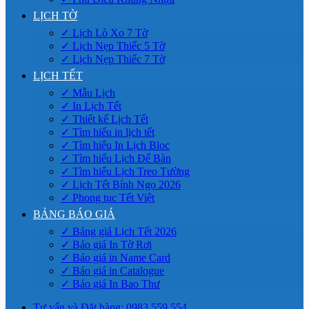
LỊCH TỜ
✓ Lịch Lò Xo 7 Tờ
✓ Lịch Nẹp Thiếc 5 Tờ
✓ Lịch Nẹp Thiếc 7 Tờ
LỊCH TẾT
✓ Mẫu Lịch
✓ In Lịch Tết
✓ Thiết kế Lịch Tết
✓ Tìm hiểu in lịch tết
✓ Tìm hiểu In Lịch Bloc
✓ Tìm hiểu Lịch Để Bàn
✓ Tìm hiểu Lịch Treo Tường
✓ Lịch Tết Bính Ngọ 2026
✓ Phong tục Tết Việt
BẢNG BÁO GIÁ
✓ Bảng giá Lịch Tết 2026
✓ Báo giá In Tờ Rơi
✓ Báo giá in Name Card
✓ Báo giá in Catalogue
✓ Báo giá In Bao Thư
Tư vấn và Đặt hàng: 0983.559.554