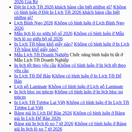
2026 Giá Rẻ
Đặt In Lịch Tết 2026 khách hàng cần biết những gì?
Không
có bình luận
ở Đặt In Lịch Tết 2026 khách hàng cần biết
những gì?
Lịch Bính Ngọ 2026
Không có bình luận
ở Lịch Bính Ngọ
2026
Mẫu lịch lò xo giữa bộ số 2026
Không có bình luận
ở Mẫu
lịch lò xo giữa bộ số 2026
In Lịch Tết bằng khổ giấy nào?
Không có bình luận
ở In Lịch
Tết bằng khổ giấy nào?
Mẫu Lịch Tết Doanh Nghiệp
Chức năng bình luận bị tắt
ở
Mẫu Lịch Tết Doanh Nghiệp
In lịch tết theo yêu cầu
Không có bình luận
ở In lịch tết theo
yêu cầu
In Lịch Tết Để Bàn
Không có bình luận
ở In Lịch Tết Để
Bàn
Lịch gỗ Laminate
Không có bình luận
ở Lịch gỗ Laminate
In lịch bloc tại tphcm
Không có bình luận
ở In lịch bloc tại
tphcm
In Lịch Tết Tương Lai Việt
Không có bình luận
ở In Lịch Tết
Tương Lai Việt
Bảng giá In Lịch Để Bàn 2026
Không có bình luận
ở Bảng
giá In Lịch Để Bàn 2026
Bảng giá In lịch lò xo 7 tờ 2026
Không có bình luận
ở Bảng
giá In lịch lò xo 7 tờ 2026