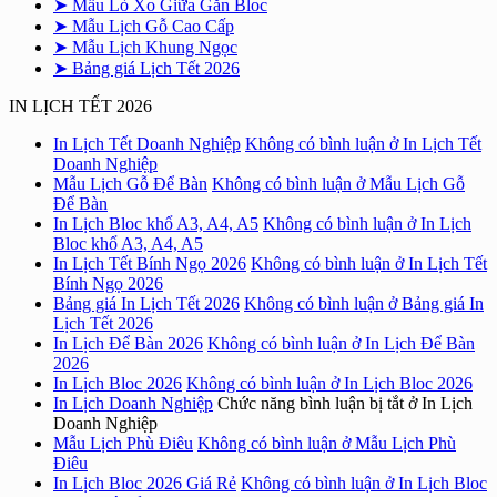
➤ Mẫu Lò Xo Giữa Gắn Bloc
➤ Mẫu Lịch Gỗ Cao Cấp
➤ Mẫu Lịch Khung Ngọc
➤ Bảng giá Lịch Tết 2026
IN LỊCH TẾT 2026
In Lịch Tết Doanh Nghiệp
Không có bình luận
ở In Lịch Tết
Doanh Nghiệp
Mẫu Lịch Gỗ Để Bàn
Không có bình luận
ở Mẫu Lịch Gỗ
Để Bàn
In Lịch Bloc khổ A3, A4, A5
Không có bình luận
ở In Lịch
Bloc khổ A3, A4, A5
In Lịch Tết Bính Ngọ 2026
Không có bình luận
ở In Lịch Tết
Bính Ngọ 2026
Bảng giá In Lịch Tết 2026
Không có bình luận
ở Bảng giá In
Lịch Tết 2026
In Lịch Để Bàn 2026
Không có bình luận
ở In Lịch Để Bàn
2026
In Lịch Bloc 2026
Không có bình luận
ở In Lịch Bloc 2026
In Lịch Doanh Nghiệp
Chức năng bình luận bị tắt
ở In Lịch
Doanh Nghiệp
Mẫu Lịch Phù Điêu
Không có bình luận
ở Mẫu Lịch Phù
Điêu
In Lịch Bloc 2026 Giá Rẻ
Không có bình luận
ở In Lịch Bloc