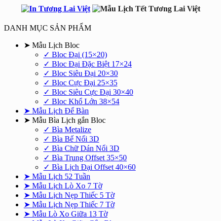
DANH MỤC SẢN PHẨM
➤ Mẫu Lịch Bloc
✓ Bloc Đại (15×20)
✓ Bloc Đại Đặc Biệt 17×24
✓ Bloc Siêu Đại 20×30
✓ Bloc Cực Đại 25×35
✓ Bloc Siêu Cực Đại 30×40
✓ Bloc Khổ Lớn 38×54
➤ Mẫu Lịch Để Bàn
➤ Mẫu Bìa Lịch gắn Bloc
✓ Bìa Metalize
✓ Bìa Bế Nổi 3D
✓ Bìa Chữ Dán Nổi 3D
✓ Bìa Trung Offset 35×50
✓ Bìa Lịch Đại Offset 40×60
➤ Mẫu Lịch 52 Tuần
➤ Mẫu Lịch Lò Xo 7 Tờ
➤ Mẫu Lịch Nẹp Thiếc 5 Tờ
➤ Mẫu Lịch Nẹp Thiếc 7 Tờ
➤ Mẫu Lò Xo Giữa 13 Tờ