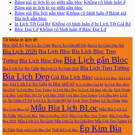
Bảng giá in lịch lò xo giữa gắn bloc
Không có bình luận
ở
Bảng giá in lịch lò xo giữa gắn bloc
Bảng giá Bìa lịch gắn bloc
Không có bình luận
ở Bảng giá
Bìa lịch gắn bloc
In Lịch Tết Giá Rẻ
Không có bình luận
ở In Lịch Tết Giá Rẻ
Bloc Đại Lở
Không có bình luận
ở Bloc Đại Lở
Từ khóa in lịch tết
Bloc khổ A5
Bìa Lò Xo Giữa
Bìa Lò Xo Giữa Bế Nổi
Bìa Lò Xo Giữa Dán Nổi
Bìa Lịch 2026
Bìa Lịch Bloc
Bìa Lịch Bloc Treo
Bìa Lịch gắn Bloc
Tường
Bìa Lịch Bloc Đẹp
Bìa Lịch Treo Tường
Bìa Lịch Lò Xo Giữa
Bìa Lịch Lò Xo Giữa 2026
Bìa Lịch Đẹp
Giá Bìa Lịch Bloc
Giá In Lịch Bloc
Giá Lịch
Giá Lịch Lò Xo Giữa
In Bloc khổ A5
Bloc
In Lịch Bloc Giá Rẻ
In Lịch Bloc Khổ
In Lịch Bloc Đẹp
Đại 2026
In Lịch Bloc Treo Tường
In Lịch Tết theo yêu cầu
Kích Thước
Lịch
Lịch Bloc Treo Tường
Lịch Bloc
Lịch Bloc 365 Tờ
Lịch Bloc 2026
Lịch Bloc Đẹp
Lò Xo Giữa 13 Tờ
Lịch Lò Xo Giữa Bộ Số
Lịch Treo Tường Lò Xo Giữa
Mẫu
Mẫu Bìa Lịch BLoc
Mẫu Bìa Lịch Lò
Bloc Lịch Bằng Gỗ
Xo Giữa
Mẫu Lịch Bloc
Mẫu Lịch Bloc 2026
Mẫu Lịch Bloc Treo Tường
Mẫu Lịch Bloc
Mẫu Lịch Lò Xo Giữa
Mẫu Lịch Lò Xo Giữa Đẹp
Mẫu Lịch Treo Tường Lò
Đẹp 2026
Ép Kim Bìa
Xo Giữa
Phân phối Lịch Bloc Đại
Thiết Kế Lịch Bloc