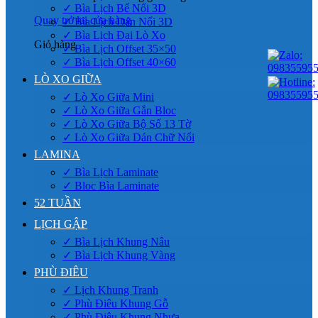
✓ Bìa Lịch Bế Nổi 3D
Quay trở lại cửa hàng
✓ Bìa Lịch Dán Nổi 3D
✓ Bìa Lịch Đại Lò Xo
Giỏ hàng
✓ Bìa Lịch Offset 35×50
✓ Bìa Lịch Offset 40×60
LÒ XO GIỮA
✓ Lò Xo Giữa Mini
✓ Lò Xo Giữa Gắn Bloc
✓ Lò Xo Giữa Bộ Số 13 Tờ
✓ Lò Xo Giữa Dán Chữ Nổi
LAMINA
✓ Bìa Lịch Laminate
✓ Bloc Bìa Laminate
52 TUẦN
LỊCH GẬP
✓ Bìa Lịch Khung Nâu
✓ Bìa Lịch Khung Vàng
PHÙ ĐIÊU
✓ Lịch Khung Tranh
✓ Phù Điêu Khung Gỗ
✓ Phù Điêu Khung Nhựa