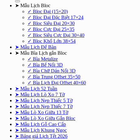
➤ Mẫu Lịch Bloc
✓ Bloc Đại (15×20)
✓ Bloc Đại Đặc Biệt 17×24
✓ Bloc Siêu Đại 20×30
✓ Bloc Cực Đại 25×35
✓ Bloc Siêu Cực Đại 30×40
✓ Bloc Khổ Lớn 38×54
➤ Mẫu Lịch Để Bàn
➤ Mẫu Bìa Lịch gắn Bloc
✓ Bìa Metalize
✓ Bìa Bế Nổi 3D
✓ Bìa Chữ Dán Nổi 3D
✓ Bìa Trung Offset 35×50
✓ Bìa Lịch Đại Offset 40×60
➤ Mẫu Lịch 52 Tuần
➤ Mẫu Lịch Lò Xo 7 Tờ
➤ Mẫu Lịch Nẹp Thiếc 5 Tờ
➤ Mẫu Lịch Nẹp Thiếc 7 Tờ
➤ Mẫu Lò Xo Giữa 13 Tờ
➤ Mẫu Lò Xo Giữa Gắn Bloc
➤ Mẫu Lịch Gỗ Cao Cấp
➤ Mẫu Lịch Khung Ngọc
➤ Bảng giá Lịch Tết 2026