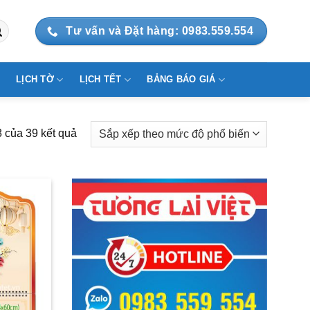
Tư vấn và Đặt hàng: 0983.559.554
LỊCH TỜ
LỊCH TẾT
BẢNG BÁO GIÁ
Đã
8 của 39 kết quả
sắp
xếp
theo
mức
độ
phổ
biến