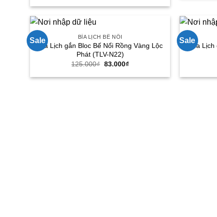
là:
tại
125.000₫.
là:
83.000₫.
BÌA LỊCH BẾ NỔI
Sale
Sale
Bìa Lịch gắn Bloc Bế Nổi Rồng Vàng Lộc
Bìa Lịch
Phát (TLV-N22)
Giá
Giá
125.000
₫
83.000
₫
gốc
hiện
là:
tại
125.000₫.
là:
83.000₫.