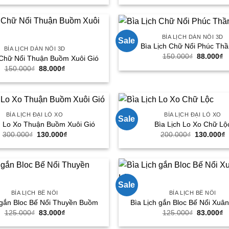
là:
tại
là:
tạ
150.000₫.
là:
150.000₫.
là
88.000₫.
8
BÌA LỊCH DÁN NỔI 3D
Sale
Bìa Lịch Chữ Nổi Phúc Thầ
BÌA LỊCH DÁN NỔI 3D
Giá
G
150.000
₫
88.000
₫
 Chữ Nổi Thuận Buồm Xuôi Gió
gốc
h
Giá
Giá
150.000
₫
88.000
₫
là:
tạ
gốc
hiện
150.000₫.
là
là:
tại
8
150.000₫.
là:
88.000₫.
BÌA LỊCH ĐẠI LÒ XO
BÌA LỊCH ĐẠI LÒ XO
Sale
h Lo Xo Thuận Buồm Xuôi Gió
Bìa Lịch Lo Xo Chữ Lộ
Giá
Giá
Giá
G
300.000
₫
130.000
₫
200.000
₫
130.000
₫
gốc
hiện
gốc
h
là:
tại
là:
t
300.000₫.
là:
200.000₫.
l
130.000₫.
1
Sale
BÌA LỊCH BẾ NỔI
BÌA LỊCH BẾ NỔI
 gắn Bloc Bế Nổi Thuyền Buồm
Bìa Lịch gắn Bloc Bế Nổi Xuân
Giá
Giá
Giá
G
125.000
₫
83.000
₫
125.000
₫
83.000
₫
gốc
hiện
gốc
h
là:
tại
là:
tạ