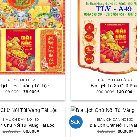
BÌA LỊCH METALIZE
BÌA LỊCH ĐẠI LÒ XO
 Lịch Treo Tường Tài Lộc
Bìa Lịch Lo Xo Chữ Ph
Giá
Giá
Giá
G
109.000
₫
78.000
₫
200.000
₫
130.000
₫
gốc
hiện
gốc
h
là:
tại
là:
t
109.000₫.
là:
200.000₫.
l
78.000₫.
1
BÌA LỊCH DÁN NỔI 3D
BÌA LỊCH DÁN NỔI 3D
Sale
ch Chữ Nổi Túi Vàng Tài Lộc
Bìa Lịch Chữ Nổi Túi Và
Giá
Giá
Giá
G
150.000
₫
88.000
₫
150.000
₫
88.000
₫
gốc
hiện
gốc
h