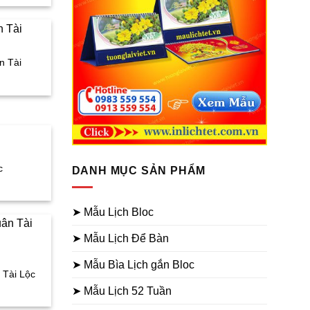
i
:
8.000₫.
n Tài
iá
iện
i
:
8.000₫.
c
DANH MỤC SẢN PHẨM
iá
iện
ại
à:
➤ Mẫu Lịch Bloc
30.000₫.
➤ Mẫu Lịch Để Bàn
➤ Mẫu Bìa Lịch gắn Bloc
 Tài Lộc
iá
➤ Mẫu Lịch 52 Tuần
iện
i