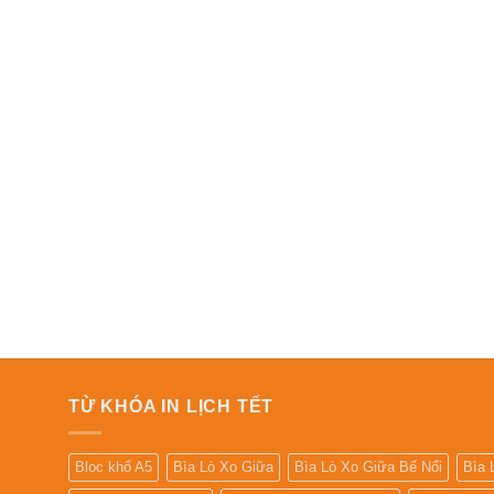
TỪ KHÓA IN LỊCH TẾT
Bloc khổ A5
Bìa Lò Xo Giữa
Bìa Lò Xo Giữa Bế Nổi
Bìa 