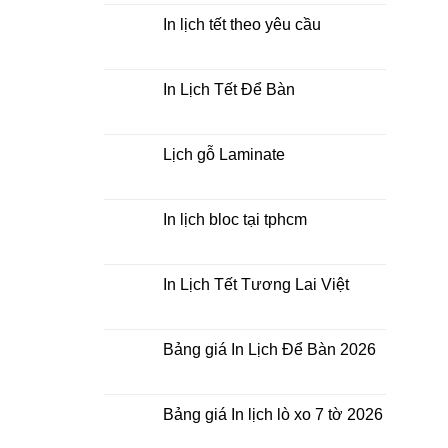
2026
Tết
Lịch
bằng
In lịch tết theo yêu cầu
khổ
Tết
giấy
Không
Doanh
nào?
có
Nghiệp
bình
luận
In Lịch Tết Để Bàn
ở
In
Không
lịch
có
tết
bình
theo
luận
Lịch gỗ Laminate
yêu
ở
cầu
In
Không
Lịch
có
Tết
bình
Để
luận
In lịch bloc tại tphcm
Bàn
ở
Lịch
Không
gỗ
có
Laminate
bình
luận
In Lịch Tết Tương Lai Việt
ở
In
Không
lịch
có
bloc
bình
tại
luận
Bảng giá In Lịch Để Bàn 2026
tphcm
ở
In
Không
Lịch
có
Tết
bình
Tương
luận
Bảng giá In lịch lò xo 7 tờ 2026
Lai
ở
Việt
Bảng
Không
giá
có