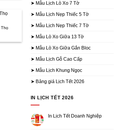
:
➤ Mẫu Lịch Lò Xo 7 Tờ
3.000₫.
➤ Mẫu Lịch Nẹp Thiếc 5 Tờ
➤ Mẫu Lịch Nẹp Thiếc 7 Tờ
c Thọ
iá
➤ Mẫu Lò Xo Giữa 13 Tờ
iện
i
:
➤ Mẫu Lò Xo Giữa Gắn Bloc
8.000₫.
➤ Mẫu Lịch Gỗ Cao Cấp
➤ Mẫu Lịch Khung Ngọc
➤ Bảng giá Lịch Tết 2026
IN LỊCH TẾT 2026
In Lịch Tết Doanh Nghiệp
Không
có
bình