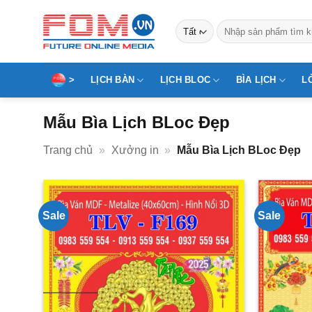
Bỏ
qua
Tìm
kiếm:
nội
dung
>
LỊCH BÀN
LỊCH BLOC
BÌA LỊCH
L
Mẫu Bìa Lịch BLoc Đẹp
Trang chủ
»
Xưởng in
»
Mẫu Bìa Lịch BLoc Đẹp
Sale
Sale