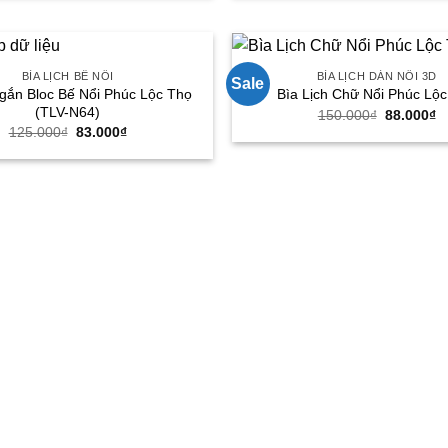
125.000₫.
là:
125.000₫.
là
83.000₫.
8
BÌA LỊCH BẾ NỔI
BÌA LỊCH DÁN NỔI 3D
Sale
 gắn Bloc Bế Nổi Phúc Lộc Thọ
Bìa Lịch Chữ Nổi Phúc Lộ
(TLV-N64)
Giá
G
150.000
₫
88.000
₫
gốc
h
Giá
Giá
125.000
₫
83.000
₫
là:
tạ
gốc
hiện
150.000₫.
là
là:
tại
8
125.000₫.
là:
83.000₫.