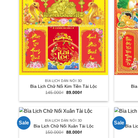
BÌA LỊCH DÁN NỔI 3D
Bìa Lịch Chữ Nổi Kim Tiền Tài Lộc
Bìa
Giá
Giá
145.000
₫
89.000
₫
gốc
hiện
là:
tại
145.000₫.
là:
89.000₫.
BÌA LỊCH DÁN NỔI 3D
Sale
Sale
Bìa Lịch Chữ Nổi Xuân Tài Lộc
Bìa Lị
Giá
Giá
150.000
₫
88.000
₫
gốc
hiện