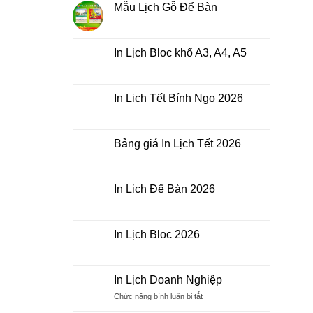
luận
Mẫu Lịch Gỗ Để Bàn
ở
In
Không
Lịch
có
Tết
bình
Doanh
luận
In Lịch Bloc khổ A3, A4, A5
Nghiệp
ở
Mẫu
Không
Lịch
có
Gỗ
bình
Để
luận
In Lịch Tết Bính Ngọ 2026
Bàn
ở
In
Không
Lịch
có
Bloc
bình
khổ
luận
Bảng giá In Lịch Tết 2026
A3,
ở
A4,
In
Không
A5
Lịch
có
Tết
bình
Bính
luận
In Lịch Để Bàn 2026
Ngọ
ở
2026
Bảng
Không
giá
có
In
bình
Lịch
luận
In Lịch Bloc 2026
Tết
ở
2026
In
Không
Lịch
có
Để
bình
Bàn
luận
In Lịch Doanh Nghiệp
2026
ở
In
ở
Chức năng bình luận bị tắt
Lịch
In
Bloc