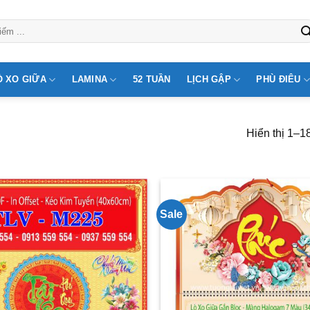
Ò XO GIỮA
LAMINA
52 TUẦN
LỊCH GẬP
PHÙ ĐIÊU
Hiển thị 1–1
Sale