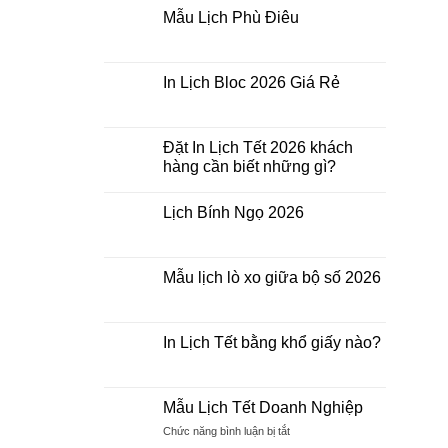
Lịch
2026
Mẫu Lịch Phù Điêu
Doanh
Không
Nghiệp
có
bình
luận
In Lịch Bloc 2026 Giá Rẻ
ở
Mẫu
Không
Lịch
có
Phù
bình
Điêu
luận
Đặt In Lịch Tết 2026 khách
ở
hàng cần biết những gì?
In
Lịch
Không
Bloc
có
2026
Lịch Bính Ngọ 2026
bình
Giá
luận
Rẻ
Không
ở
có
Đặt
bình
In
luận
Mẫu lịch lò xo giữa bộ số 2026
Lịch
ở
Tết
Lịch
Không
2026
Bính
có
khách
Ngọ
bình
hàng
2026
luận
In Lịch Tết bằng khổ giấy nào?
cần
ở
biết
Mẫu
Không
những
lịch
có
gì?
lò
bình
xo
luận
Mẫu Lịch Tết Doanh Nghiệp
giữa
ở
bộ
In
ở
Chức năng bình luận bị tắt
số
Lịch
Mẫu