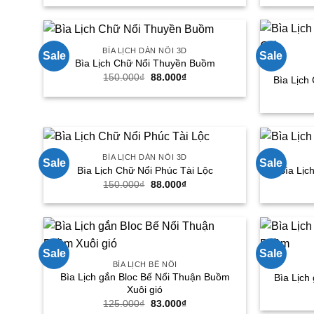
là:
tại
150.000₫.
là:
88.000₫.
BÌA LỊCH DÁN NỔI 3D
Sale
Sale
Bìa Lịch Chữ Nổi Thuyền Buồm
Giá
Giá
150.000
₫
88.000
₫
Bìa Lịch
gốc
hiện
là:
tại
150.000₫.
là:
88.000₫.
BÌA LỊCH DÁN NỔI 3D
Sale
Sale
Bìa Lịch Chữ Nổi Phúc Tài Lộc
Bìa Lịc
Giá
Giá
150.000
₫
88.000
₫
gốc
hiện
là:
tại
150.000₫.
là:
88.000₫.
Sale
Sale
BÌA LỊCH BẾ NỔI
Bìa Lịch gắn Bloc Bế Nổi Thuận Buồm
Bìa Lịch
Xuôi gió
Giá
Giá
125.000
₫
83.000
₫
gốc
hiện