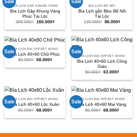
Sale
Sale
BÌA LỊCH GẬP KHUNG VÀNG
BÌA LỊCH BẾ NỔI
Bìa Lịch Gập Khung Vàng
Bìa Lịch gắn Bloc Bế Nổi
Phúc Tài Lộc
Tài Lộc
Giá
Giá
Giá
Giá
300.000
₫
160.000
₫
130.000
₫
86.000
₫
gốc
hiện
gốc
hiện
là:
tại
là:
tại
300.000₫.
là:
130.000₫.
là:
160.000₫.
86.000₫.
BÌA LỊCH ĐẠI OFFSET 40X60
Sale
Sale
Bìa Lịch 40×60 Chữ Phúc
BÌA LỊCH ĐẠI OFFSET 40X60
Giá
Giá
80.000
₫
68.000
₫
Bìa Lịch 40×60 Lịch Công
gốc
hiện
Giáo
là:
tại
80.000₫.
là:
Giá
Giá
80.000
₫
63.000
₫
68.000₫.
gốc
hiện
là:
tại
80.000₫.
là:
63.000₫.
BÌA LỊCH ĐẠI OFFSET 40X60
BÌA LỊCH ĐẠI OFFSET 40X60
Sale
Sale
Bìa Lịch 40×60 Lộc Xuân
Bìa Lịch 40×60 Mai Vàng
Giá
Giá
Giá
Giá
80.000
₫
68.000
₫
80.000
₫
68.000
₫
gốc
hiện
gốc
hiện
là:
tại
là:
tại
80.000₫.
là:
80.000₫.
là:
68.000₫.
68.000₫.