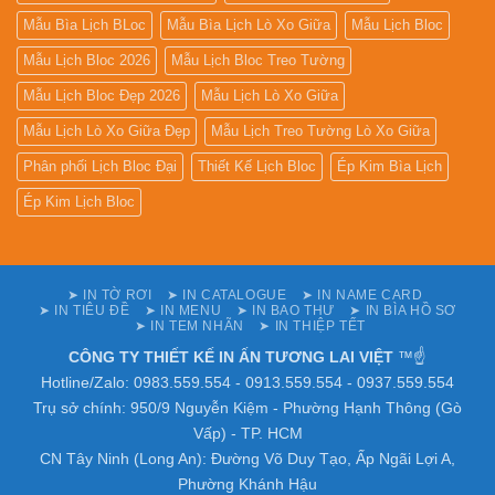
Mẫu Bìa Lịch BLoc
Mẫu Bìa Lịch Lò Xo Giữa
Mẫu Lịch Bloc
Mẫu Lịch Bloc 2026
Mẫu Lịch Bloc Treo Tường
Mẫu Lịch Bloc Đẹp 2026
Mẫu Lịch Lò Xo Giữa
Mẫu Lịch Lò Xo Giữa Đẹp
Mẫu Lịch Treo Tường Lò Xo Giữa
Phân phối Lịch Bloc Đại
Thiết Kế Lịch Bloc
Ép Kim Bìa Lịch
Ép Kim Lịch Bloc
➤ IN TỜ RƠI
➤ IN CATALOGUE
➤ IN NAME CARD
➤ IN TIÊU ĐỀ
➤ IN MENU
➤ IN BAO THƯ
➤ IN BÌA HỒ SƠ
➤ IN TEM NHÃN
➤ IN THIỆP TẾT
CÔNG TY THIẾT KẾ IN ẤN TƯƠNG LAI VIỆT
™☝️
Hotline/Zalo: 0983.559.554 - 0913.559.554 - 0937.559.554
Trụ sở chính: 950/9 Nguyễn Kiệm - Phường Hạnh Thông (Gò
Vấp) - TP. HCM
CN Tây Ninh (Long An): Đường Võ Duy Tạo, Ấp Ngãi Lợi A,
Phường Khánh Hậu