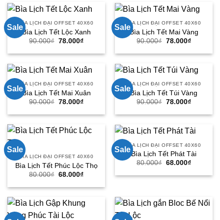
160.000₫.
BÌA LỊCH ĐẠI OFFSET 40X60
BÌA LỊCH ĐẠI OFFSET 40X60
Sale
Sale
Bìa Lịch Tết Lộc Xanh
Bìa Lịch Tết Mai Vàng
Giá
Giá
Giá
Giá
90.000
₫
78.000
₫
90.000
₫
78.000
₫
gốc
hiện
gốc
hiện
là:
tại
là:
tại
90.000₫.
là:
90.000₫.
là:
78.000₫.
78.000₫.
BÌA LỊCH ĐẠI OFFSET 40X60
BÌA LỊCH ĐẠI OFFSET 40X60
Sale
Sale
Bìa Lịch Tết Mai Xuân
Bìa Lịch Tết Túi Vàng
Giá
Giá
Giá
Giá
90.000
₫
78.000
₫
90.000
₫
78.000
₫
gốc
hiện
gốc
hiện
là:
tại
là:
tại
90.000₫.
là:
90.000₫.
là:
78.000₫.
78.000₫.
BÌA LỊCH ĐẠI OFFSET 40X60
Sale
Sale
Bìa Lịch Tết Phát Tài
BÌA LỊCH ĐẠI OFFSET 40X60
Giá
Giá
80.000
₫
68.000
₫
Bìa Lịch Tết Phúc Lộc Thọ
gốc
hiện
Giá
Giá
80.000
₫
68.000
₫
là:
tại
gốc
hiện
80.000₫.
là:
là:
tại
68.000₫.
80.000₫.
là:
68.000₫.