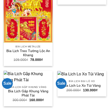
gốc
hiện
là:
tại
280.000₫.
là:
150.000
BÌA LỊCH METALIZE
Bìa Lịch Treo Tường Lộc An
Khang
Giá
Giá
109.000
₫
78.000
₫
gốc
hiện
là:
tại
109.000₫.
là:
78.000₫.
BÌA LỊCH ĐẠI LÒ XO
Sale
Sale
Bìa Lịch Lo Xo Túi Vàng
BÌA LỊCH GẬP KHUNG VÀNG
Giá
Giá
200.000
₫
130.000
₫
Bìa Lịch Gập Khung Vàng
gốc
hiện
Phát Tài
là:
tại
200.000₫.
là:
Giá
Giá
300.000
₫
160.000
₫
130.000
gốc
hiện
là:
tại
300.000₫.
là: