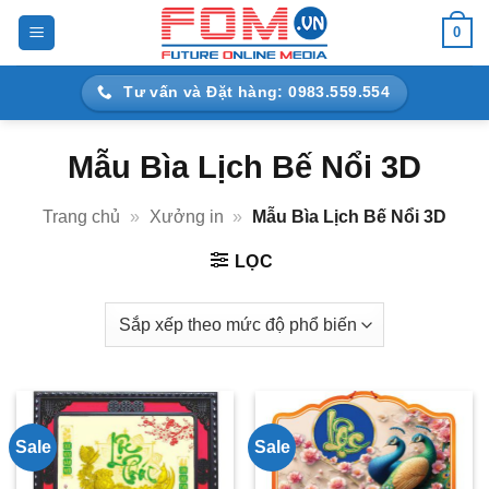
Bỏ
0
qua
nội
Tư vấn và Đặt hàng: 0983.559.554
dung
Mẫu Bìa Lịch Bế Nổi 3D
Trang chủ
»
Xưởng in
»
Mẫu Bìa Lịch Bế Nổi 3D
LỌC
Sale
Sale