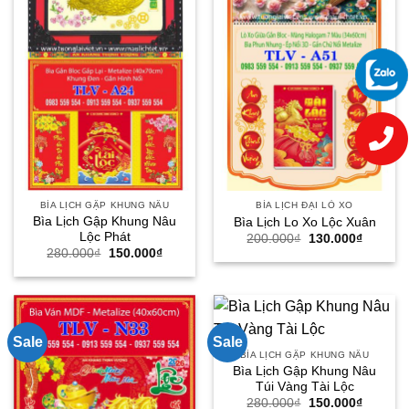
BÌA LỊCH GẬP KHUNG NÂU
BÌA LỊCH ĐẠI LÒ XO
Bìa Lịch Gập Khung Nâu
Bìa Lịch Lo Xo Lộc Xuân
Lộc Phát
Giá
Giá
200.000
₫
130.000
₫
gốc
hiện
Giá
Giá
280.000
₫
150.000
₫
là:
tại
gốc
hiện
200.000₫.
là:
là:
tại
130.000
280.000₫.
là:
150.000₫.
Sale
Sale
BÌA LỊCH GẬP KHUNG NÂU
Bìa Lịch Gập Khung Nâu
Túi Vàng Tài Lộc
Giá
Giá
280.000
₫
150.000
₫