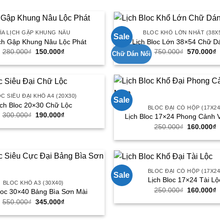
570.000₫.
2
ÌA LỊCH GẬP KHUNG NÂU
BLOC KHỔ LỚN NHẤT (38X
Sale
ịch Gập Khung Nâu Lộc Phát
Lịch Bloc Lớn 38×54 Chữ D
280.000
₫
Giá
150.000
₫
Giá
750.000
₫
Giá
570.000
₫
G
Chữ Dán Nổi
gốc
hiện
gốc
h
là:
tại
là:
t
280.000₫.
là:
750.000₫.
l
150.000₫.
5
C SIÊU ĐẠI KHỔ A4 (20X30)
Sale
ịch Bloc 20×30 Chữ Lộc
BLOC ĐẠI CÓ HỘP (17X24
300.000
₫
Giá
190.000
₫
Giá
Lịch Bloc 17×24 Phong Cảnh 
gốc
hiện
250.000
₫
Giá
160.000
₫
G
là:
tại
gốc
h
300.000₫.
là:
là:
t
190.000₫.
250.000₫.
l
1
BLOC ĐẠI CÓ HỘP (17X24
Sale
Lịch Bloc 17×24 Tài Lộ
BLOC KHỔ A3 (30X40)
250.000
₫
Giá
160.000
₫
G
loc 30×40 Bảng Bìa Sơn Mài
gốc
h
550.000
₫
Giá
345.000
₫
Giá
là:
t
gốc
hiện
250.000₫.
l
là:
tại
1