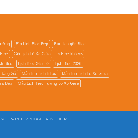
Giá
luận
Rẻ
ở
Bloc
Đại
Lở
 Tường
Bìa Lịch Bloc Đẹp
Bìa Lịch gắn Bloc
 Bloc
Giá Lịch Lò Xo Giữa
In Bloc khổ A5
ch Bloc
Lịch Bloc 365 Tờ
Lịch Bloc 2026
 Bằng Gỗ
Mẫu Bìa Lịch BLoc
Mẫu Bìa Lịch Lò Xo Giữa
ữa Đẹp
Mẫu Lịch Treo Tường Lò Xo Giữa
Ồ SƠ
➤ IN TEM NHÃN
➤ IN THIỆP TẾT