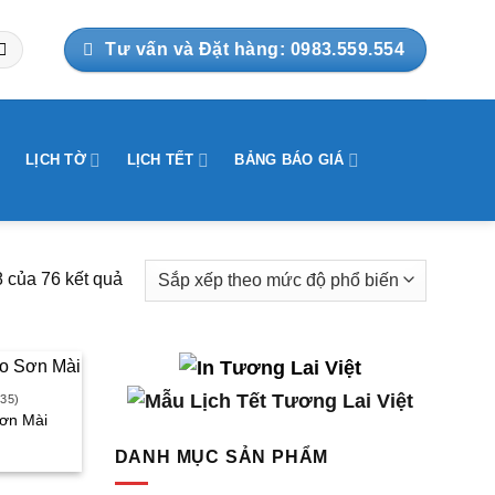
Tư vấn và Đặt hàng: 0983.559.554
LỊCH TỜ
LỊCH TẾT
BẢNG BÁO GIÁ
8 của 76 kết quả
Đã
sắp
xếp
theo
mức
35)
độ
Sơn Mài
iá
phổ
DANH MỤC SẢN PHẨM
iện
biến
ại
à: