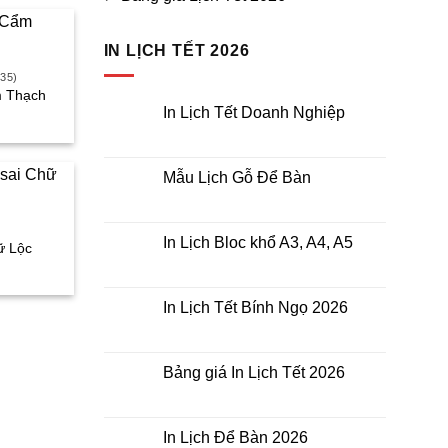
IN LỊCH TẾT 2026
35)
m Thạch
In Lịch Tết Doanh Nghiệp
iá
iện
Không
ại
có
à:
bình
45.000₫.
luận
Mẫu Lịch Gỗ Để Bàn
ở
In
Không
Lịch
có
Tết
bình
Doanh
luận
In Lịch Bloc khổ A3, A4, A5
ữ Lộc
Nghiệp
ở
Mẫu
Không
iá
Lịch
có
iện
Gỗ
bình
ại
Để
luận
In Lịch Tết Bính Ngọ 2026
à:
Bàn
ở
45.000₫.
In
Không
Lịch
có
Bloc
bình
khổ
luận
Bảng giá In Lịch Tết 2026
A3,
ở
A4,
In
Không
A5
Lịch
có
Tết
bình
Bính
luận
In Lịch Để Bàn 2026
Ngọ
ở