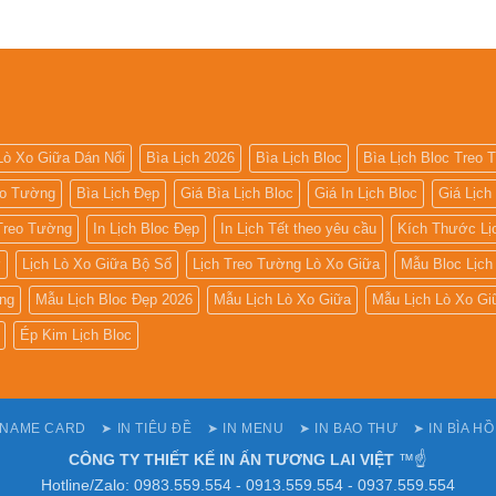
Lò Xo Giữa Dán Nổi
Bìa Lịch 2026
Bìa Lịch Bloc
Bìa Lịch Bloc Treo
eo Tường
Bìa Lịch Đẹp
Giá Bìa Lịch Bloc
Giá In Lịch Bloc
Giá Lịch
 Treo Tường
In Lịch Bloc Đẹp
In Lịch Tết theo yêu cầu
Kích Thước Lị
ờ
Lịch Lò Xo Giữa Bộ Số
Lịch Treo Tường Lò Xo Giữa
Mẫu Bloc Lịch
ng
Mẫu Lịch Bloc Đẹp 2026
Mẫu Lịch Lò Xo Giữa
Mẫu Lịch Lò Xo Gi
Ép Kim Lịch Bloc
 NAME CARD
➤ IN TIÊU ĐỀ
➤ IN MENU
➤ IN BAO THƯ
➤ IN BÌA H
CÔNG TY THIẾT KẾ IN ẤN TƯƠNG LAI VIỆT
™☝️
Hotline/Zalo: 0983.559.554 - 0913.559.554 - 0937.559.554