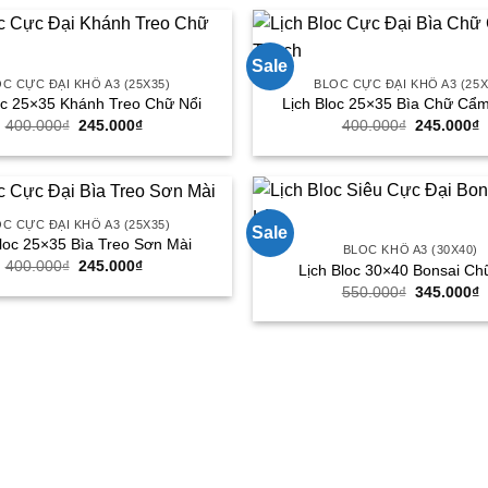
550.000₫.
là:
345.000₫.
Sale
C CỰC ĐẠI KHỔ A3 (25X35)
BLOC CỰC ĐẠI KHỔ A3 (25X
oc 25×35 Khánh Treo Chữ Nổi
Lịch Bloc 25×35 Bìa Chữ Cẩ
400.000
₫
Giá
245.000
₫
Giá
400.000
₫
Giá
245.000
₫
G
gốc
hiện
gốc
h
là:
tại
là:
t
400.000₫.
là:
400.000₫.
l
245.000₫.
2
C CỰC ĐẠI KHỔ A3 (25X35)
Sale
Bloc 25×35 Bìa Treo Sơn Mài
BLOC KHỔ A3 (30X40)
400.000
₫
Giá
245.000
₫
Giá
Lịch Bloc 30×40 Bonsai Ch
gốc
hiện
550.000
₫
Giá
345.000
₫
G
là:
tại
gốc
h
400.000₫.
là:
là:
t
245.000₫.
550.000₫.
l
3