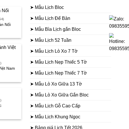
45.000₫.
➤ Mẫu Lịch Bloc
➤ Mẫu Lịch Để Bàn
54)
án Nổi
➤ Mẫu Bìa Lịch gắn Bloc
iá
iện
ại
➤ Mẫu Lịch 52 Tuần
à:
70.000₫.
➤ Mẫu Lịch Lò Xo 7 Tờ
➤ Mẫu Lịch Nẹp Thiếc 5 Tờ
)
Việt Nam
➤ Mẫu Lịch Nẹp Thiếc 7 Tờ
iá
iện
ại
➤ Mẫu Lò Xo Giữa 13 Tờ
à:
60.000₫.
➤ Mẫu Lò Xo Giữa Gắn Bloc
)
c
➤ Mẫu Lịch Gỗ Cao Cấp
iá
iện
➤ Mẫu Lịch Khung Ngọc
ại
à:
60.000₫.
➤ Bảng giá Lịch Tết 2026