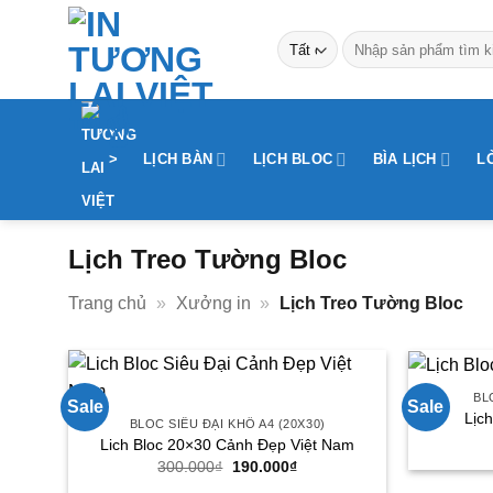
Bỏ
qua
Tìm
kiếm:
nội
dung
>
LỊCH BÀN
LỊCH BLOC
BÌA LỊCH
L
Lịch Treo Tường Bloc
Trang chủ
»
Xưởng in
»
Lịch Treo Tường Bloc
BL
Sale
Sale
Lịc
BLOC SIÊU ĐẠI KHỔ A4 (20X30)
Lich Bloc 20×30 Cảnh Đẹp Việt Nam
300.000
₫
Giá
190.000
₫
Giá
gốc
hiện