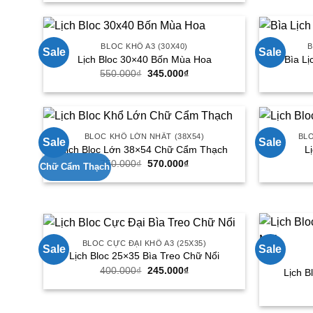
là:
tại
300.000₫.
là:
190.000₫.
BLOC KHỔ A3 (30X40)
B
Sale
Sale
Lịch Bloc 30×40 Bốn Mùa Hoa
Bìa L
550.000
₫
Giá
345.000
₫
Giá
gốc
hiện
là:
tại
550.000₫.
là:
345.000₫.
BLOC KHỔ LỚN NHẤT (38X54)
BLO
Sale
Sale
Lịch Bloc Lớn 38×54 Chữ Cẩm Thạch
L
750.000
₫
Giá
570.000
₫
Giá
Chữ Cẩm Thạch
gốc
hiện
là:
tại
750.000₫.
là:
570.000₫.
BLOC CỰC ĐẠI KHỔ A3 (25X35)
Sale
Sale
Lịch Bloc 25×35 Bìa Treo Chữ Nổi
400.000
₫
Giá
245.000
₫
Giá
Lịch B
gốc
hiện
là:
tại
400.000₫.
là:
245.000₫.