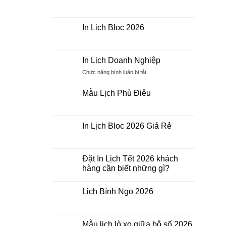
2026
Bảng
Không
giá
có
In
bình
Lịch
luận
In Lịch Bloc 2026
Tết
ở
2026
In
Không
Lịch
có
Để
bình
Bàn
luận
In Lịch Doanh Nghiệp
2026
ở
In
Chức năng bình luận bị tắt
ở
Lịch
In
Bloc
Lịch
2026
Mẫu Lịch Phù Điêu
Doanh
Không
Nghiệp
có
bình
luận
In Lịch Bloc 2026 Giá Rẻ
ở
Mẫu
Không
Lịch
có
Phù
bình
Điêu
luận
Đặt In Lịch Tết 2026 khách
ở
hàng cần biết những gì?
In
Lịch
Không
Bloc
có
2026
Lịch Bính Ngọ 2026
bình
Giá
luận
Rẻ
Không
ở
có
Đặt
bình
In
luận
Mẫu lịch lò xo giữa bộ số 2026
Lịch