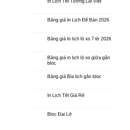
In Lịch Tết Tương Lai Việt
ở
In
Không
lịch
có
bloc
bình
tại
luận
Bảng giá In Lịch Để Bàn 2026
tphcm
ở
In
Không
Lịch
có
Tết
bình
Tương
luận
Bảng giá In lịch lò xo 7 tờ 2026
Lai
ở
Việt
Bảng
Không
giá
có
In
bình
Lịch
luận
Bảng giá in lịch lò xo giữa gắn
Để
ở
bloc
Bàn
Bảng
2026
giá
Không
In
có
lịch
Bảng giá Bìa lịch gắn bloc
bình
lò
luận
xo
Không
ở
7
có
Bảng
tờ
bình
giá
2026
luận
In Lịch Tết Giá Rẻ
in
ở
lịch
Bảng
Không
lò
giá
có
xo
Bìa
bình
giữa
lịch
luận
Bloc Đại Lở
gắn
gắn
ở
bloc
bloc
In
Không
Lịch
có
Tết
bình