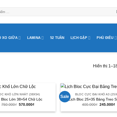
Ò XO GIỮA
LAMINA
52 TUẦN
LỊCH GẬP
PHÙ ĐIÊU
Hiển thị 1–1
OC KHỔ LỚN NHẤT (38X54)
BLOC CỰC ĐẠI KHỔ A3 (25X
Sale
h Bloc Lớn 38×54 Chữ Lộc
Lịch Bloc 25×35 Bảng Treo 
750.000
₫
Giá
570.000
₫
Giá
400.000
₫
Giá
245.000
₫
G
gốc
hiện
gốc
h
là:
tại
là:
t
750.000₫.
là:
400.000₫.
l