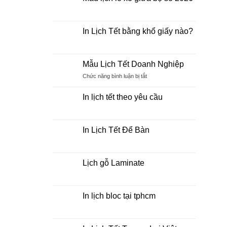
ở
Tết
Lịch
Không
2026
Bính
có
khách
Ngọ
bình
hàng
2026
luận
In Lịch Tết bằng khổ giấy nào?
cần
ở
biết
Mẫu
Không
những
lịch
có
gì?
lò
bình
xo
luận
Mẫu Lịch Tết Doanh Nghiệp
giữa
ở
bộ
In
Chức năng bình luận bị tắt
ở
số
Lịch
Mẫu
2026
Tết
Lịch
bằng
In lịch tết theo yêu cầu
khổ
Tết
giấy
Không
Doanh
nào?
có
Nghiệp
bình
luận
In Lịch Tết Để Bàn
ở
In
Không
lịch
có
tết
bình
theo
luận
Lịch gỗ Laminate
yêu
ở
cầu
In
Không
Lịch
có
Tết
bình
Để
luận
In lịch bloc tại tphcm
Bàn
ở
Lịch
Không
gỗ
có
Laminate
bình
luận