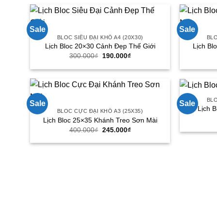
Sale
Sale
BLOC SIÊU ĐẠI KHỔ A4 (20X30)
BLO
Lịch Bloc 20×30 Cảnh Đẹp Thế Giới
Lịch Bl
300.000
₫
Giá
190.000
₫
Giá
gốc
hiện
là:
tại
300.000₫.
là:
190.000₫.
BLO
Sale
Sale
Lịch 
BLOC CỰC ĐẠI KHỔ A3 (25X35)
Lịch Bloc 25×35 Khánh Treo Sơn Mài
400.000
₫
Giá
245.000
₫
Giá
gốc
hiện
là:
tại
400.000₫.
là:
245.000₫.