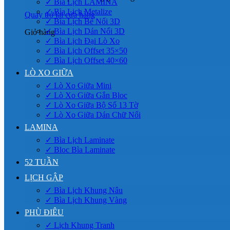
✓ Bìa Lịch LAMINA
✓ Bìa Lịch Metalize
Quay trở lại cửa hàng
✓ Bìa Lịch Bế Nổi 3D
✓ Bìa Lịch Dán Nổi 3D
Giỏ hàng
✓ Bìa Lịch Đại Lò Xo
✓ Bìa Lịch Offset 35×50
✓ Bìa Lịch Offset 40×60
LÒ XO GIỮA
✓ Lò Xo Giữa Mini
✓ Lò Xo Giữa Gắn Bloc
✓ Lò Xo Giữa Bộ Số 13 Tờ
✓ Lò Xo Giữa Dán Chữ Nổi
LAMINA
✓ Bìa Lịch Laminate
✓ Bloc Bìa Laminate
52 TUẦN
LỊCH GẬP
✓ Bìa Lịch Khung Nâu
✓ Bìa Lịch Khung Vàng
PHÙ ĐIÊU
✓ Lịch Khung Tranh