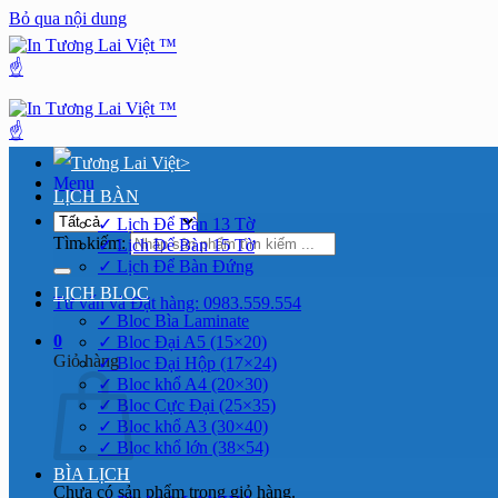
Bỏ qua nội dung
>
Menu
LỊCH BÀN
✓ Lịch Để Bàn 13 Tờ
Tìm kiếm:
✓ Lịch Để Bàn 15 Tờ
✓ Lịch Để Bàn Đứng
LỊCH BLOC
Tư vấn và Đặt hàng: 0983.559.554
✓ Bloc Bìa Laminate
0
✓ Bloc Đại A5 (15×20)
Giỏ hàng
✓ Bloc Đại Hộp (17×24)
✓ Bloc khổ A4 (20×30)
✓ Bloc Cực Đại (25×35)
✓ Bloc khổ A3 (30×40)
✓ Bloc khổ lớn (38×54)
BÌA LỊCH
Chưa có sản phẩm trong giỏ hàng.