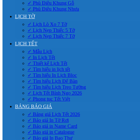
✓ Phù Điêu Khung Gỗ
✓ Phù Điêu Khung Nhựa
LỊCH TỜ
✓ Lịch Lò Xo 7 Tờ
✓ Lịch Nẹp Thiếc 5 Tờ
✓ Lịch Nẹp Thiếc 7 Tờ
LỊCH TẾT
✓ Mẫu Lịch
✓ In Lịch Tết
✓ Thiết kế Lịch Tết
✓ Tìm hiểu in lịch tết
✓ Tìm hiểu In Lịch Bloc
✓ Tìm hiểu Lịch Để Bàn
✓ Tìm hiểu Lịch Treo Tường
✓ Lịch Tết Bính Ngọ 2026
✓ Phong tục Tết Việt
BẢNG BÁO GIÁ
✓ Bảng giá Lịch Tết 2026
✓ Báo giá In Tờ Rơi
✓ Báo giá in Name Card
✓ Báo giá in Catalogue
✓ Báo giá In Bao Thư