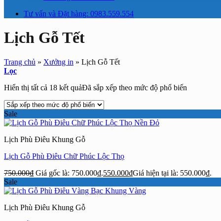
Tư vấn và Đặt hàng: 0983.559.554
Lịch Gỗ Tết
Trang chủ
»
Xưởng in
»
Lịch Gỗ Tết
Lọc
Hiển thị tất cả 18 kết quả
Đã sắp xếp theo mức độ phổ biến
Sale
Lịch Phù Điêu Khung Gỗ
Lịch Gỗ Phù Điêu Chữ Phúc Lộc Thọ
750.000
₫
Giá gốc là: 750.000₫.
550.000
₫
Giá hiện tại là: 550.000₫.
Sale
Lịch Phù Điêu Khung Gỗ