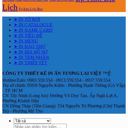
Lịch
Ép Kim Lịch Bloc
➤ IN TỜ RƠI
➤ IN CATALOGUE
➤ IN NAME CARD
➤ IN TIÊU ĐỀ
➤ IN MENU
➤ IN BAO THƯ
➤ IN BÌA HỒ SƠ
➤ IN TEM NHÃN
➤ IN THIỆP TẾT
CÔNG TY THIẾT KẾ IN ẤN TƯƠNG LAI VIỆT
™☝️
Hotline/Zalo: 0983.559.554 - 0913.559.554 - 0937.559.554
Trụ sở chính: 950/9 Nguyễn Kiệm - Phường Hạnh Thông (Gò Vấp)
- TP. HCM
CN Tây Ninh (Long An): Đường Võ Duy Tạo, Ấp Ngãi Lợi A,
Phường Khánh Hậu
CN Đồng Tháp (Tiền Giang): 554 Nguyễn Tri Phương (Chợ Thạnh
Trị) - Phường Mỹ Tho
Tìm