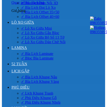
Quay trở lại cửa hàng
✓ Bìa Lịch Dán Nổi 3D
✓ Bìa Lịch Đại Lò Xo
Giỏ hàng
✓ Bìa Lịch Offset 35×50
✓ Bìa Lịch Offset 40×60
LÒ XO GIỮA
✓ Lò Xo Giữa Mini
✓ Lò Xo Giữa Gắn Bloc
✓ Lò Xo Giữa Bộ Số 13 Tờ
✓ Lò Xo Giữa Dán Chữ Nổi
LAMINA
✓ Bìa Lịch Laminate
✓ Bloc Bìa Laminate
52 TUẦN
LỊCH GẬP
✓ Bìa Lịch Khung Nâu
✓ Bìa Lịch Khung Vàng
PHÙ ĐIÊU
✓ Lịch Khung Tranh
✓ Phù Điêu Khung Gỗ
✓ Phù Điêu Khung Nhựa