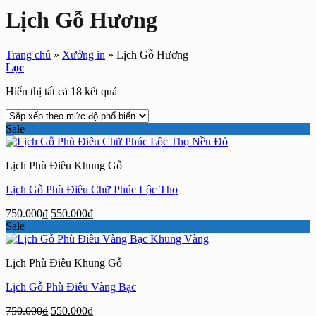
Lịch Gỗ Hương
Trang chủ
»
Xưởng in
»
Lịch Gỗ Hương
Lọc
Đã
Hiển thị tất cả 18 kết quả
sắp
xếp
Sale
theo
mức
độ
Lịch Phù Điêu Khung Gỗ
phổ
biến
Lịch Gỗ Phù Điêu Chữ Phúc Lộc Thọ
Giá
Giá
750.000
₫
550.000
₫
gốc
hiện
Sale
là:
tại
750.000₫.
là:
Lịch Phù Điêu Khung Gỗ
550.000₫.
Lịch Gỗ Phù Điêu Vàng Bạc
Giá
Giá
750.000
₫
550.000
₫