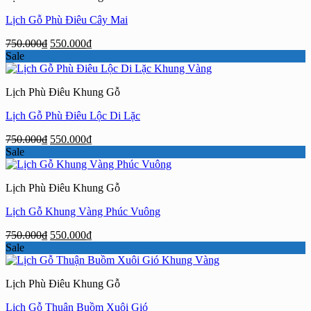
Lịch Gỗ Phù Điêu Cây Mai
Giá
Giá
750.000
₫
550.000
₫
gốc
hiện
Sale
là:
tại
750.000₫.
là:
Lịch Phù Điêu Khung Gỗ
550.000₫.
Lịch Gỗ Phù Điêu Lộc Di Lặc
Giá
Giá
750.000
₫
550.000
₫
gốc
hiện
Sale
là:
tại
750.000₫.
là:
Lịch Phù Điêu Khung Gỗ
550.000₫.
Lịch Gỗ Khung Vàng Phúc Vuông
Giá
Giá
750.000
₫
550.000
₫
gốc
hiện
Sale
là:
tại
750.000₫.
là:
Lịch Phù Điêu Khung Gỗ
550.000₫.
Lịch Gỗ Thuận Buồm Xuôi Gió