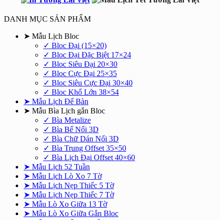
750.000₫.
là:
550.000₫.
DANH MỤC SẢN PHẨM
➤ Mẫu Lịch Bloc
✓ Bloc Đại (15×20)
✓ Bloc Đại Đặc Biệt 17×24
✓ Bloc Siêu Đại 20×30
✓ Bloc Cực Đại 25×35
✓ Bloc Siêu Cực Đại 30×40
✓ Bloc Khổ Lớn 38×54
➤ Mẫu Lịch Để Bàn
➤ Mẫu Bìa Lịch gắn Bloc
✓ Bìa Metalize
✓ Bìa Bế Nổi 3D
✓ Bìa Chữ Dán Nổi 3D
✓ Bìa Trung Offset 35×50
✓ Bìa Lịch Đại Offset 40×60
➤ Mẫu Lịch 52 Tuần
➤ Mẫu Lịch Lò Xo 7 Tờ
➤ Mẫu Lịch Nẹp Thiếc 5 Tờ
➤ Mẫu Lịch Nẹp Thiếc 7 Tờ
➤ Mẫu Lò Xo Giữa 13 Tờ
➤ Mẫu Lò Xo Giữa Gắn Bloc