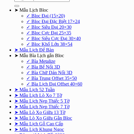
kiếm:
➤ Mẫu Lịch Bloc
✓ Bloc Đại (15×20)
✓ Bloc Đại Đặc Biệt 17×24
✓ Bloc Siêu Đại 20×30
✓ Bloc Cực Đại 25×35
✓ Bloc Siêu Cực Đại 30×40
✓ Bloc Khổ Lớn 38×54
➤ Mẫu Lịch Để Bàn
➤ Mẫu Bìa Lịch gắn Bloc
✓ Bìa Metalize
✓ Bìa Bế Nổi 3D
✓ Bìa Chữ Dán Nổi 3D
✓ Bìa Trung Offset 35×50
✓ Bìa Lịch Đại Offset 40×60
➤ Mẫu Lịch 52 Tuần
➤ Mẫu Lịch Lò Xo 7 Tờ
➤ Mẫu Lịch Nẹp Thiếc 5 Tờ
➤ Mẫu Lịch Nẹp Thiếc 7 Tờ
➤ Mẫu Lò Xo Giữa 13 Tờ
➤ Mẫu Lò Xo Giữa Gắn Bloc
➤ Mẫu Lịch Gỗ Cao Cấp
➤ Mẫu Lịch Khung Ngọc