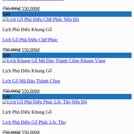
Giá
Giá
750.000
₫
550.000
₫
gốc
hiện
Sale
là:
tại
750.000₫.
là:
Lịch Phù Điêu Khung Gỗ
550.000₫.
Lịch Gỗ Phù Điêu Chữ Phúc
Giá
Giá
750.000
₫
550.000
₫
gốc
hiện
Sale
là:
tại
750.000₫.
là:
Lịch Phù Điêu Khung Gỗ
550.000₫.
Lịch Gỗ Mã Đáo Thành Công
Giá
Giá
750.000
₫
550.000
₫
gốc
hiện
Sale
là:
tại
750.000₫.
là:
Lịch Phù Điêu Khung Gỗ
550.000₫.
Lịch Phù Điêu Gỗ Phúc Lộc Thọ
Giá
Giá
750.000
₫
550.000
₫