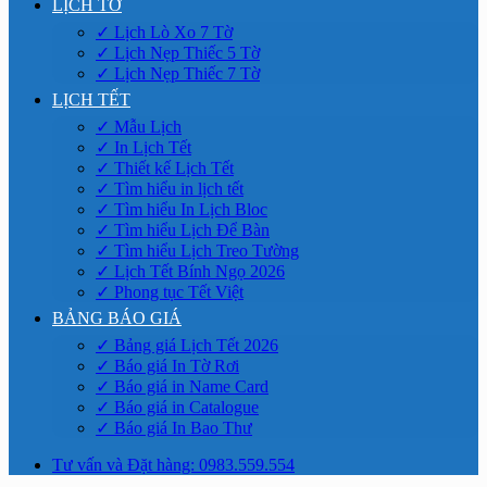
LỊCH TỜ
✓ Lịch Lò Xo 7 Tờ
✓ Lịch Nẹp Thiếc 5 Tờ
✓ Lịch Nẹp Thiếc 7 Tờ
LỊCH TẾT
✓ Mẫu Lịch
✓ In Lịch Tết
✓ Thiết kế Lịch Tết
✓ Tìm hiểu in lịch tết
✓ Tìm hiểu In Lịch Bloc
✓ Tìm hiểu Lịch Để Bàn
✓ Tìm hiểu Lịch Treo Tường
✓ Lịch Tết Bính Ngọ 2026
✓ Phong tục Tết Việt
BẢNG BÁO GIÁ
✓ Bảng giá Lịch Tết 2026
✓ Báo giá In Tờ Rơi
✓ Báo giá in Name Card
✓ Báo giá in Catalogue
✓ Báo giá In Bao Thư
Tư vấn và Đặt hàng: 0983.559.554