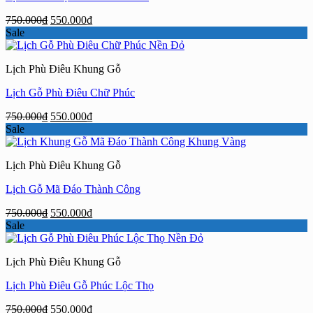
Giá
Giá
750.000
₫
550.000
₫
gốc
hiện
Sale
là:
tại
750.000₫.
là:
Lịch Phù Điêu Khung Gỗ
550.000₫.
Lịch Gỗ Phù Điêu Chữ Phúc
Giá
Giá
750.000
₫
550.000
₫
gốc
hiện
Sale
là:
tại
750.000₫.
là:
Lịch Phù Điêu Khung Gỗ
550.000₫.
Lịch Gỗ Mã Đáo Thành Công
Giá
Giá
750.000
₫
550.000
₫
gốc
hiện
Sale
là:
tại
750.000₫.
là:
Lịch Phù Điêu Khung Gỗ
550.000₫.
Lịch Phù Điêu Gỗ Phúc Lộc Thọ
Giá
Giá
750.000
₫
550.000
₫