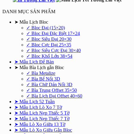
750.000₫.
là:
550.000₫.
DANH MỤC SẢN PHẨM
➤ Mẫu Lịch Bloc
✓ Bloc Đại (15×20)
✓ Bloc Đại Đặc Biệt 17×24
✓ Bloc Siêu Đại 20×30
✓ Bloc Cực Đại 25×35
✓ Bloc Siêu Cực Đại 30×40
✓ Bloc Khổ Lớn 38×54
➤ Mẫu Lịch Để Bàn
➤ Mẫu Bìa Lịch gắn Bloc
✓ Bìa Metalize
✓ Bìa Bế Nổi 3D
✓ Bìa Chữ Dán Nổi 3D
✓ Bìa Trung Offset 35×50
✓ Bìa Lịch Đại Offset 40×60
➤ Mẫu Lịch 52 Tuần
➤ Mẫu Lịch Lò Xo 7 Tờ
➤ Mẫu Lịch Nẹp Thiếc 5 Tờ
➤ Mẫu Lịch Nẹp Thiếc 7 Tờ
➤ Mẫu Lò Xo Giữa 13 Tờ
➤ Mẫu Lò Xo Giữa Gắn Bloc