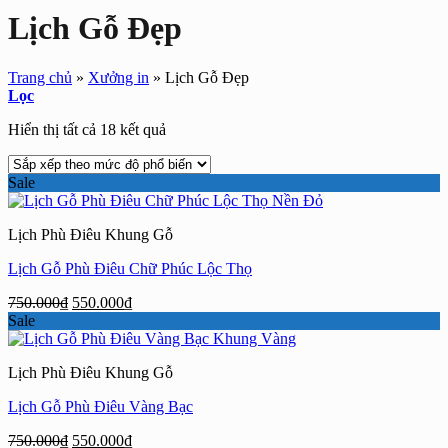
Lịch Gỗ Đẹp
Trang chủ
»
Xưởng in
»
Lịch Gỗ Đẹp
Lọc
Đã
Hiển thị tất cả 18 kết quả
sắp
xếp
Sale
theo
mức
độ
Lịch Phù Điêu Khung Gỗ
phổ
biến
Lịch Gỗ Phù Điêu Chữ Phúc Lộc Thọ
Giá
Giá
750.000
₫
550.000
₫
gốc
hiện
Sale
là:
tại
750.000₫.
là:
Lịch Phù Điêu Khung Gỗ
550.000₫.
Lịch Gỗ Phù Điêu Vàng Bạc
Giá
Giá
750.000
₫
550.000
₫