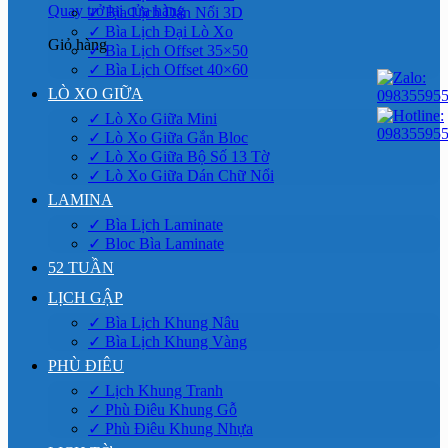
Quay trở lại cửa hàng
✓ Bìa Lịch Dán Nổi 3D
✓ Bìa Lịch Đại Lò Xo
Giỏ hàng
✓ Bìa Lịch Offset 35×50
✓ Bìa Lịch Offset 40×60
LÒ XO GIỮA
✓ Lò Xo Giữa Mini
✓ Lò Xo Giữa Gắn Bloc
✓ Lò Xo Giữa Bộ Số 13 Tờ
✓ Lò Xo Giữa Dán Chữ Nổi
LAMINA
✓ Bìa Lịch Laminate
✓ Bloc Bìa Laminate
52 TUẦN
LỊCH GẬP
✓ Bìa Lịch Khung Nâu
✓ Bìa Lịch Khung Vàng
PHÙ ĐIÊU
✓ Lịch Khung Tranh
✓ Phù Điêu Khung Gỗ
✓ Phù Điêu Khung Nhựa