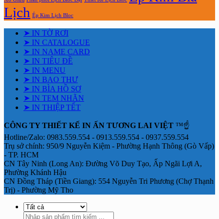
Lịch
Ép Kim Lịch Bloc
➤ IN TỜ RƠI
➤ IN CATALOGUE
➤ IN NAME CARD
➤ IN TIÊU ĐỀ
➤ IN MENU
➤ IN BAO THƯ
➤ IN BÌA HỒ SƠ
➤ IN TEM NHÃN
➤ IN THIỆP TẾT
CÔNG TY THIẾT KẾ IN ẤN TƯƠNG LAI VIỆT
™☝️
Hotline/Zalo: 0983.559.554 - 0913.559.554 - 0937.559.554
Trụ sở chính: 950/9 Nguyễn Kiệm - Phường Hạnh Thông (Gò Vấp)
- TP. HCM
CN Tây Ninh (Long An): Đường Võ Duy Tạo, Ấp Ngãi Lợi A,
Phường Khánh Hậu
CN Đồng Tháp (Tiền Giang): 554 Nguyễn Tri Phương (Chợ Thạnh
Trị) - Phường Mỹ Tho
Tìm