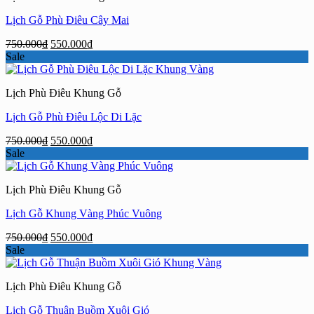
Lịch Gỗ Phù Điêu Cây Mai
Giá
Giá
750.000
₫
550.000
₫
gốc
hiện
Sale
là:
tại
750.000₫.
là:
Lịch Phù Điêu Khung Gỗ
550.000₫.
Lịch Gỗ Phù Điêu Lộc Di Lặc
Giá
Giá
750.000
₫
550.000
₫
gốc
hiện
Sale
là:
tại
750.000₫.
là:
Lịch Phù Điêu Khung Gỗ
550.000₫.
Lịch Gỗ Khung Vàng Phúc Vuông
Giá
Giá
750.000
₫
550.000
₫
gốc
hiện
Sale
là:
tại
750.000₫.
là:
Lịch Phù Điêu Khung Gỗ
550.000₫.
Lịch Gỗ Thuận Buồm Xuôi Gió