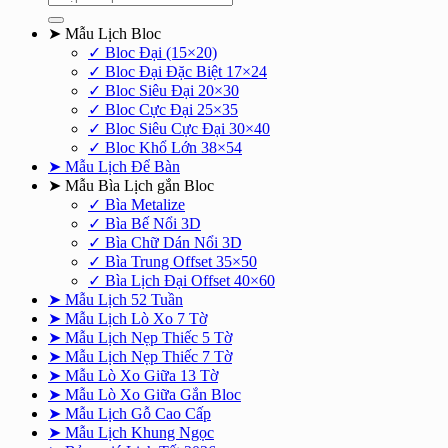
kiếm:
➤ Mẫu Lịch Bloc
✓ Bloc Đại (15×20)
✓ Bloc Đại Đặc Biệt 17×24
✓ Bloc Siêu Đại 20×30
✓ Bloc Cực Đại 25×35
✓ Bloc Siêu Cực Đại 30×40
✓ Bloc Khổ Lớn 38×54
➤ Mẫu Lịch Để Bàn
➤ Mẫu Bìa Lịch gắn Bloc
✓ Bìa Metalize
✓ Bìa Bế Nổi 3D
✓ Bìa Chữ Dán Nổi 3D
✓ Bìa Trung Offset 35×50
✓ Bìa Lịch Đại Offset 40×60
➤ Mẫu Lịch 52 Tuần
➤ Mẫu Lịch Lò Xo 7 Tờ
➤ Mẫu Lịch Nẹp Thiếc 5 Tờ
➤ Mẫu Lịch Nẹp Thiếc 7 Tờ
➤ Mẫu Lò Xo Giữa 13 Tờ
➤ Mẫu Lò Xo Giữa Gắn Bloc
➤ Mẫu Lịch Gỗ Cao Cấp
➤ Mẫu Lịch Khung Ngọc