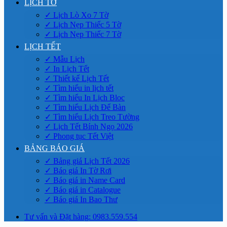
LỊCH TỜ
✓ Lịch Lò Xo 7 Tờ
✓ Lịch Nẹp Thiếc 5 Tờ
✓ Lịch Nẹp Thiếc 7 Tờ
LỊCH TẾT
✓ Mẫu Lịch
✓ In Lịch Tết
✓ Thiết kế Lịch Tết
✓ Tìm hiểu in lịch tết
✓ Tìm hiểu In Lịch Bloc
✓ Tìm hiểu Lịch Để Bàn
✓ Tìm hiểu Lịch Treo Tường
✓ Lịch Tết Bính Ngọ 2026
✓ Phong tục Tết Việt
BẢNG BÁO GIÁ
✓ Bảng giá Lịch Tết 2026
✓ Báo giá In Tờ Rơi
✓ Báo giá in Name Card
✓ Báo giá in Catalogue
✓ Báo giá In Bao Thư
Tư vấn và Đặt hàng: 0983.559.554