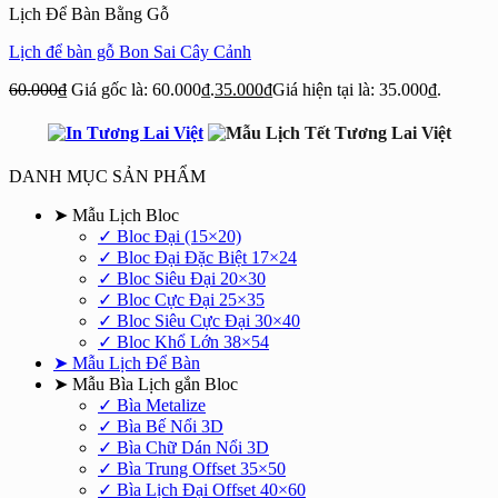
Lịch Để Bàn Bằng Gỗ
Lịch để bàn gỗ Bon Sai Cây Cảnh
60.000
₫
Giá gốc là: 60.000₫.
35.000
₫
Giá hiện tại là: 35.000₫.
DANH MỤC SẢN PHẨM
➤ Mẫu Lịch Bloc
✓ Bloc Đại (15×20)
✓ Bloc Đại Đặc Biệt 17×24
✓ Bloc Siêu Đại 20×30
✓ Bloc Cực Đại 25×35
✓ Bloc Siêu Cực Đại 30×40
✓ Bloc Khổ Lớn 38×54
➤ Mẫu Lịch Để Bàn
➤ Mẫu Bìa Lịch gắn Bloc
✓ Bìa Metalize
✓ Bìa Bế Nổi 3D
✓ Bìa Chữ Dán Nổi 3D
✓ Bìa Trung Offset 35×50
✓ Bìa Lịch Đại Offset 40×60