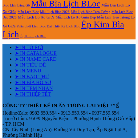
Mẫu Bìa Lịch BLoc
Mẫu Bìa Lịch Lò
Bloc Lịch Bằng Gỗ
Xo Giữa
Mẫu Lịch Bloc
Mẫu Lịch Bloc 2026
Mẫu Lịch Bloc Treo Tường
Mẫu Lịch Bloc
Mẫu Lịch Lò Xo Giữa
Mẫu Lịch Lò Xo Giữa Đẹp
Mẫu Lịch Treo Tường Lò
Đẹp 2026
Ép Kim Bìa
Xo Giữa
Phân phối Lịch Bloc Đại
Thiết Kế Lịch Bloc
Lịch
Ép Kim Lịch Bloc
➤ IN TỜ RƠI
➤ IN CATALOGUE
➤ IN NAME CARD
➤ IN TIÊU ĐỀ
➤ IN MENU
➤ IN BAO THƯ
➤ IN BÌA HỒ SƠ
➤ IN TEM NHÃN
➤ IN THIỆP TẾT
CÔNG TY THIẾT KẾ IN ẤN TƯƠNG LAI VIỆT
™☝️
Hotline/Zalo: 0983.559.554 - 0913.559.554 - 0937.559.554
Trụ sở chính: 950/9 Nguyễn Kiệm - Phường Hạnh Thông (Gò Vấp)
- TP. HCM
CN Tây Ninh (Long An): Đường Võ Duy Tạo, Ấp Ngãi Lợi A,
Phường Khánh Hậu