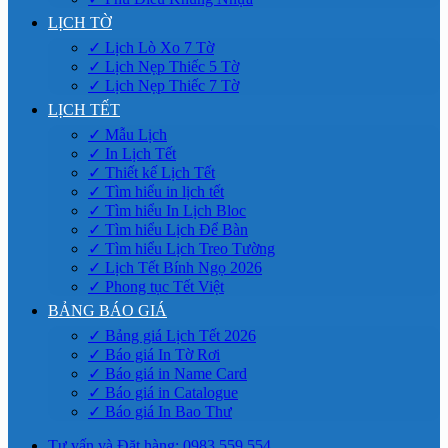
LỊCH TỜ
✓ Lịch Lò Xo 7 Tờ
✓ Lịch Nẹp Thiếc 5 Tờ
✓ Lịch Nẹp Thiếc 7 Tờ
LỊCH TẾT
✓ Mẫu Lịch
✓ In Lịch Tết
✓ Thiết kế Lịch Tết
✓ Tìm hiểu in lịch tết
✓ Tìm hiểu In Lịch Bloc
✓ Tìm hiểu Lịch Để Bàn
✓ Tìm hiểu Lịch Treo Tường
✓ Lịch Tết Bính Ngọ 2026
✓ Phong tục Tết Việt
BẢNG BÁO GIÁ
✓ Bảng giá Lịch Tết 2026
✓ Báo giá In Tờ Rơi
✓ Báo giá in Name Card
✓ Báo giá in Catalogue
✓ Báo giá In Bao Thư
Tư vấn và Đặt hàng: 0983.559.554