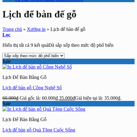
Lịch để bàn đế gỗ
Trang chủ
»
Xưởng in
»
Lịch để bàn đế gỗ
Lọc
Hiển thị tất cả 9 kết quả
Đã sắp xếp theo mức độ phổ biến
Sale
Lịch Để Bàn Bằng Gỗ
Lịch để bàn gỗ Công Nghệ Số
60.000
₫
Giá gốc là: 60.000₫.
35.000
₫
Giá hiện tại là: 35.000₫.
Sale
Lịch Để Bàn Bằng Gỗ
Lịch để bàn gỗ Quà Tặng Cuộc Sống