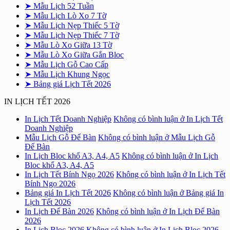
➤ Mẫu Lịch 52 Tuần
➤ Mẫu Lịch Lò Xo 7 Tờ
➤ Mẫu Lịch Nẹp Thiếc 5 Tờ
➤ Mẫu Lịch Nẹp Thiếc 7 Tờ
➤ Mẫu Lò Xo Giữa 13 Tờ
➤ Mẫu Lò Xo Giữa Gắn Bloc
➤ Mẫu Lịch Gỗ Cao Cấp
➤ Mẫu Lịch Khung Ngọc
➤ Bảng giá Lịch Tết 2026
IN LỊCH TẾT 2026
In Lịch Tết Doanh Nghiệp
Không có bình luận
ở In Lịch Tết
Doanh Nghiệp
Mẫu Lịch Gỗ Để Bàn
Không có bình luận
ở Mẫu Lịch Gỗ
Để Bàn
In Lịch Bloc khổ A3, A4, A5
Không có bình luận
ở In Lịch
Bloc khổ A3, A4, A5
In Lịch Tết Bính Ngọ 2026
Không có bình luận
ở In Lịch Tết
Bính Ngọ 2026
Bảng giá In Lịch Tết 2026
Không có bình luận
ở Bảng giá In
Lịch Tết 2026
In Lịch Để Bàn 2026
Không có bình luận
ở In Lịch Để Bàn
2026
In Lịch Bloc 2026
Không có bình luận
ở In Lịch Bloc 2026