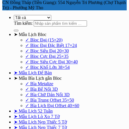
CN Đồng Tháp (Tiền Giang): 554 Nguyễn Tri Phương (Chợ Thạnh
Trị) - Phường Mỹ Tho
Tìm kiếm:
➤ Mẫu Lịch Bloc
✓ Bloc Đại (15×20)
✓ Bloc Đại Đặc Biệt 17×24
✓ Bloc Siêu Đại 20×30
✓ Bloc Cực Đại 25×35
✓ Bloc Siêu Cực Đại 30×40
✓ Bloc Khổ Lớn 38×54
➤ Mẫu Lịch Để Bàn
➤ Mẫu Bìa Lịch gắn Bloc
✓ Bìa Metalize
✓ Bìa Bế Nổi 3D
✓ Bìa Chữ Dán Nổi 3D
✓ Bìa Trung Offset 35×50
✓ Bìa Lịch Đại Offset 40×60
➤ Mẫu Lịch 52 Tuần
➤ Mẫu Lịch Lò Xo 7 Tờ
➤ Mẫu Lịch Nẹp Thiếc 5 Tờ
➤ Mẫu Lịch Nẹp Thiếc 7 Tờ