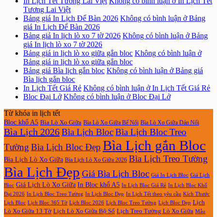
In Lịch Tết Tương Lai Việt
Không có bình luận
ở In Lịch Tết
Tương Lai Việt
Bảng giá In Lịch Để Bàn 2026
Không có bình luận
ở Bảng
giá In Lịch Để Bàn 2026
Bảng giá In lịch lò xo 7 tờ 2026
Không có bình luận
ở Bảng
giá In lịch lò xo 7 tờ 2026
Bảng giá in lịch lò xo giữa gắn bloc
Không có bình luận
ở
Bảng giá in lịch lò xo giữa gắn bloc
Bảng giá Bìa lịch gắn bloc
Không có bình luận
ở Bảng giá
Bìa lịch gắn bloc
In Lịch Tết Giá Rẻ
Không có bình luận
ở In Lịch Tết Giá Rẻ
Bloc Đại Lở
Không có bình luận
ở Bloc Đại Lở
Từ khóa in lịch tết
Bloc khổ A5
Bìa Lò Xo Giữa
Bìa Lò Xo Giữa Bế Nổi
Bìa Lò Xo Giữa Dán Nổi
Bìa Lịch 2026
Bìa Lịch Bloc
Bìa Lịch Bloc Treo
Bìa Lịch gắn Bloc
Tường
Bìa Lịch Bloc Đẹp
Bìa Lịch Treo Tường
Bìa Lịch Lò Xo Giữa
Bìa Lịch Lò Xo Giữa 2026
Bìa Lịch Đẹp
Giá Bìa Lịch Bloc
Giá In Lịch Bloc
Giá Lịch
Giá Lịch Lò Xo Giữa
In Bloc khổ A5
Bloc
In Lịch Bloc Giá Rẻ
In Lịch Bloc Khổ
In Lịch Bloc Đẹp
Đại 2026
In Lịch Bloc Treo Tường
In Lịch Tết theo yêu cầu
Kích Thước
Lịch
Lịch Bloc Treo Tường
Lịch Bloc
Lịch Bloc 365 Tờ
Lịch Bloc 2026
Lịch Bloc Đẹp
Lò Xo Giữa 13 Tờ
Lịch Lò Xo Giữa Bộ Số
Lịch Treo Tường Lò Xo Giữa
Mẫu