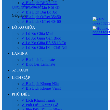
✓ Bìa Lịch Bế Nổi 3D
Quay trở lại cửa hàng
✓ Bìa Lịch Dán Nổi 3D
✓ Bìa Lịch Đại Lò Xo
Giỏ hàng
✓ Bìa Lịch Offset 35×50
✓ Bìa Lịch Offset 40×60
LÒ XO GIỮA
✓ Lò Xo Giữa Mini
✓ Lò Xo Giữa Gắn Bloc
✓ Lò Xo Giữa Bộ Số 13 Tờ
✓ Lò Xo Giữa Dán Chữ Nổi
LAMINA
✓ Bìa Lịch Laminate
✓ Bloc Bìa Laminate
52 TUẦN
LỊCH GẬP
✓ Bìa Lịch Khung Nâu
✓ Bìa Lịch Khung Vàng
PHÙ ĐIÊU
✓ Lịch Khung Tranh
✓ Phù Điêu Khung Gỗ
✓ Phù Điêu Khung Nhựa