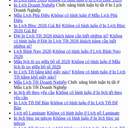
In Lịch Doanh Nghiệp
Chức năng bình luận bị tắt
ở In Lịch
Doanh Nghiệp
Mẫu Lịch Phù Điêu
Không có bình luận
ở Mẫu Lịch Phù
Điêu
In Lịch Bloc 2026 Giá Rẻ
Không có bình luận
ở In Lịch Bloc
2026 Giá Rẻ
Đặt In Lịch Tết 2026 khách hàng cần biết những gì?
Không
có bình luận
ở Đặt In Lịch Tết 2026 khách hàng cần biết
những gì?
Lịch Bính Ngọ 2026
Không có bình luận
ở Lịch Bính Ngọ
2026
Mẫu lịch lò xo giữa bộ số 2026
Không có bình luận
ở Mẫu
lịch lò xo giữa bộ số 2026
In Lịch Tết bằng khổ giấy nào?
Không có bình luận
ở In Lịch
Tết bằng khổ giấy nào?
Mẫu Lịch Tết Doanh Nghiệp
Chức năng bình luận bị tắt
ở
Mẫu Lịch Tết Doanh Nghiệp
In lịch tết theo yêu cầu
Không có bình luận
ở In lịch tết theo
yêu cầu
In Lịch Tết Để Bàn
Không có bình luận
ở In Lịch Tết Để
Bàn
Lịch gỗ Laminate
Không có bình luận
ở Lịch gỗ Laminate
In lịch bloc tại tphcm
Không có bình luận
ở In lịch bloc tại
tphcm