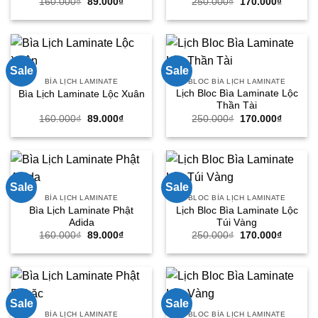
Giá
Giá
Giá
Giá
160.000
₫
89.000
₫
250.000
₫
170.000
₫
gốc
hiện
gốc
hiện
là:
tại
là:
tại
160.000₫.
là:
250.000₫.
là:
89.000₫.
170.000
Sale
Sale
BÌA LỊCH LAMINATE
BLOC BÌA LỊCH LAMINATE
Lịch Bloc Bìa Laminate Lộc
Bìa Lịch Laminate Lộc Xuân
Thần Tài
Giá
Giá
Giá
Giá
160.000
₫
89.000
₫
250.000
₫
170.000
₫
gốc
hiện
gốc
hiện
là:
tại
là:
tại
160.000₫.
là:
250.000₫.
là:
89.000₫.
170.000
Sale
Sale
BÌA LỊCH LAMINATE
BLOC BÌA LỊCH LAMINATE
Bìa Lịch Laminate Phật
Lịch Bloc Bìa Laminate Lộc
Adida
Túi Vàng
Giá
Giá
Giá
Giá
160.000
₫
89.000
₫
250.000
₫
170.000
₫
gốc
hiện
gốc
hiện
là:
tại
là:
tại
160.000₫.
là:
250.000₫.
là:
89.000₫.
170.000
Sale
Sale
BÌA LỊCH LAMINATE
BLOC BÌA LỊCH LAMINATE