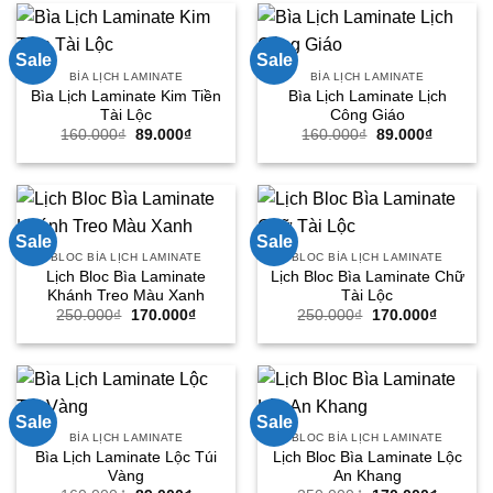
89.000₫.
170.000
Sale
Sale
BÌA LỊCH LAMINATE
BÌA LỊCH LAMINATE
Bìa Lịch Laminate Kim Tiền
Bìa Lịch Laminate Lịch
Tài Lộc
Công Giáo
Giá
Giá
Giá
Giá
160.000
₫
89.000
₫
160.000
₫
89.000
₫
gốc
hiện
gốc
hiện
là:
tại
là:
tại
160.000₫.
là:
160.000₫.
là:
89.000₫.
89.000₫.
Sale
Sale
BLOC BÌA LỊCH LAMINATE
BLOC BÌA LỊCH LAMINATE
Lịch Bloc Bìa Laminate
Lịch Bloc Bìa Laminate Chữ
Khánh Treo Màu Xanh
Tài Lộc
Giá
Giá
Giá
Giá
250.000
₫
170.000
₫
250.000
₫
170.000
₫
gốc
hiện
gốc
hiện
là:
tại
là:
tại
250.000₫.
là:
250.000₫.
là:
170.000₫.
170.000
Sale
Sale
BÌA LỊCH LAMINATE
BLOC BÌA LỊCH LAMINATE
Bìa Lịch Laminate Lộc Túi
Lịch Bloc Bìa Laminate Lộc
Vàng
An Khang