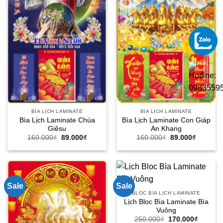
BÌA LỊCH LAMINATE
BÌA LỊCH LAMINATE
Bìa Lịch Laminate Chúa
Bìa Lịch Laminate Con Giáp
Giêsu
An Khang
Giá
Giá
Giá
Giá
160.000
₫
89.000
₫
160.000
₫
89.000
₫
gốc
hiện
gốc
hiện
là:
tại
là:
tại
160.000₫.
là:
160.000₫.
là:
89.000₫.
89.000₫.
Sale
Sale
BLOC BÌA LỊCH LAMINATE
Lịch Bloc Bìa Laminate Bìa
Vuông
Giá
Giá
250.000
₫
170.000
₫