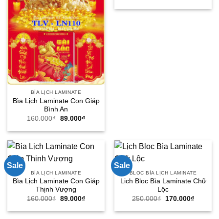
gốc
hiện
là:
tại
250.000₫.
là:
170.000
BÌA LỊCH LAMINATE
Bìa Lịch Laminate Con Giáp
Bình An
Giá
Giá
160.000
₫
89.000
₫
gốc
hiện
là:
tại
160.000₫.
là:
89.000₫.
Sale
Sale
BÌA LỊCH LAMINATE
BLOC BÌA LỊCH LAMINATE
Bìa Lịch Laminate Con Giáp
Lịch Bloc Bìa Laminate Chữ
Thịnh Vượng
Lộc
Giá
Giá
Giá
Giá
160.000
₫
89.000
₫
250.000
₫
170.000
₫
gốc
hiện
gốc
hiện
là:
tại
là:
tại
160.000₫.
là:
250.000₫.
là: