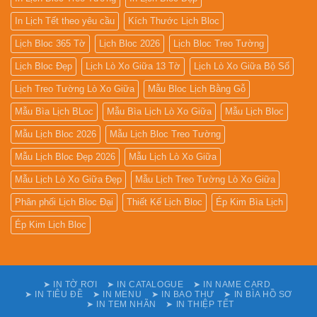
In Lịch Tết theo yêu cầu
Kích Thước Lịch Bloc
Lịch Bloc 365 Tờ
Lịch Bloc 2026
Lịch Bloc Treo Tường
Lịch Bloc Đẹp
Lịch Lò Xo Giữa 13 Tờ
Lịch Lò Xo Giữa Bộ Số
Lịch Treo Tường Lò Xo Giữa
Mẫu Bloc Lịch Bằng Gỗ
Mẫu Bìa Lịch BLoc
Mẫu Bìa Lịch Lò Xo Giữa
Mẫu Lịch Bloc
Mẫu Lịch Bloc 2026
Mẫu Lịch Bloc Treo Tường
Mẫu Lịch Bloc Đẹp 2026
Mẫu Lịch Lò Xo Giữa
Mẫu Lịch Lò Xo Giữa Đẹp
Mẫu Lịch Treo Tường Lò Xo Giữa
Phân phối Lịch Bloc Đại
Thiết Kế Lịch Bloc
Ép Kim Bìa Lịch
Ép Kim Lịch Bloc
➤ IN TỜ RƠI
➤ IN CATALOGUE
➤ IN NAME CARD
➤ IN TIÊU ĐỀ
➤ IN MENU
➤ IN BAO THƯ
➤ IN BÌA HỒ SƠ
➤ IN TEM NHÃN
➤ IN THIỆP TẾT