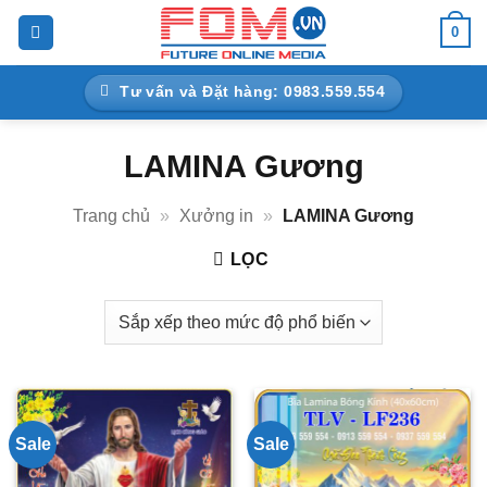
Bỏ
0
qua
nội
Tư vấn và Đặt hàng: 0983.559.554
dung
LAMINA Gương
Trang chủ
»
Xưởng in
»
LAMINA Gương
LỌC
Sale
Sale