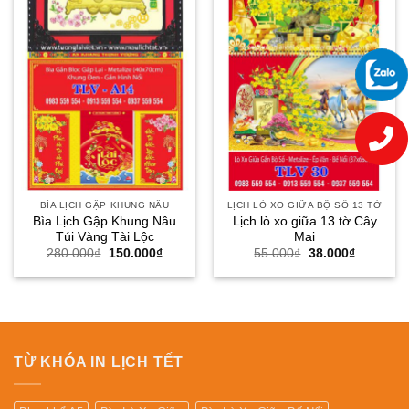
BÌA LỊCH GẬP KHUNG NÂU
LỊCH LÒ XO GIỮA BỘ SỐ 13 TỜ
Bìa Lịch Gập Khung Nâu
Lịch lò xo giữa 13 tờ Cây
Túi Vàng Tài Lộc
Mai
Giá
Giá
Giá
Giá
280.000
₫
150.000
₫
55.000
₫
38.000
₫
gốc
hiện
gốc
hiện
là:
tại
là:
tại
280.000₫.
là:
55.000₫.
là:
150.000₫.
38.000₫.
TỪ KHÓA IN LỊCH TẾT