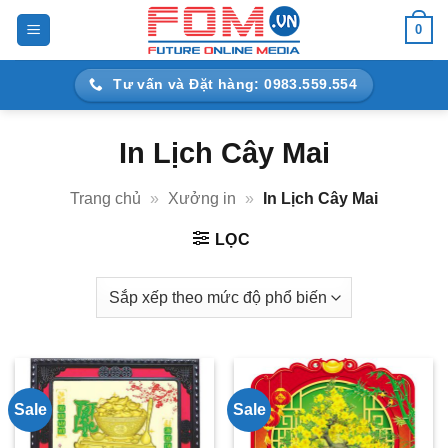
Bỏ
0
qua
nội
Tư vấn và Đặt hàng: 0983.559.554
dung
In Lịch Cây Mai
Trang chủ
»
Xưởng in
»
In Lịch Cây Mai
LỌC
Sale
Sale