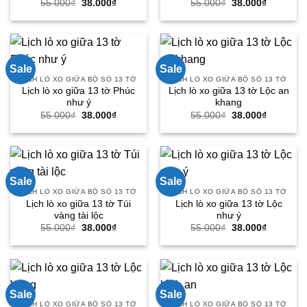
Giá
Giá
Giá
Giá
55.000
₫
38.000
₫
55.000
₫
38.000
₫
gốc
hiện
gốc
hiện
là:
tại
là:
tại
55.000₫.
là:
55.000₫.
là:
38.000₫.
38.000₫.
Sale
Sale
LỊCH LÒ XO GIỮA BỘ SỐ 13 TỜ
LỊCH LÒ XO GIỮA BỘ SỐ 13 TỜ
Lịch lò xo giữa 13 tờ Phúc
Lịch lò xo giữa 13 tờ Lộc an
như ý
khang
Giá
Giá
Giá
Giá
55.000
₫
38.000
₫
55.000
₫
38.000
₫
gốc
hiện
gốc
hiện
là:
tại
là:
tại
55.000₫.
là:
55.000₫.
là:
38.000₫.
38.000₫.
Sale
Sale
LỊCH LÒ XO GIỮA BỘ SỐ 13 TỜ
LỊCH LÒ XO GIỮA BỘ SỐ 13 TỜ
Lịch lò xo giữa 13 tờ Túi
Lịch lò xo giữa 13 tờ Lộc
vàng tài lộc
như ý
Giá
Giá
Giá
Giá
55.000
₫
38.000
₫
55.000
₫
38.000
₫
gốc
hiện
gốc
hiện
là:
tại
là:
tại
55.000₫.
là:
55.000₫.
là:
38.000₫.
38.000₫.
Sale
Sale
LỊCH LÒ XO GIỮA BỘ SỐ 13 TỜ
LỊCH LÒ XO GIỮA BỘ SỐ 13 TỜ