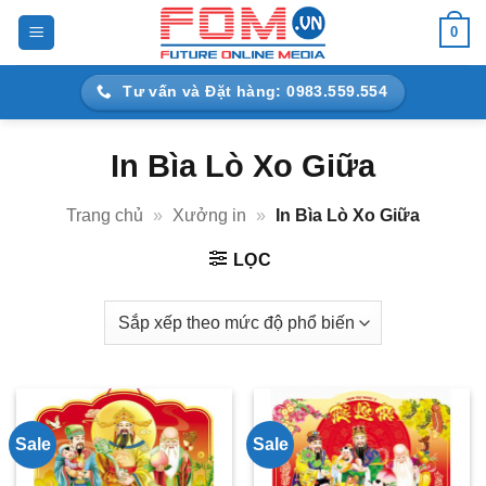
Bỏ
0
qua
nội
Tư vấn và Đặt hàng: 0983.559.554
dung
In Bìa Lò Xo Giữa
Trang chủ
»
Xưởng in
»
In Bìa Lò Xo Giữa
LỌC
Sale
Sale