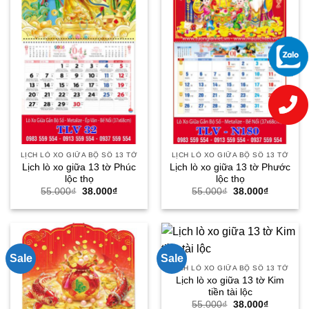
LỊCH LÒ XO GIỮA BỘ SỐ 13 TỜ
LỊCH LÒ XO GIỮA BỘ SỐ 13 TỜ
Lịch lò xo giữa 13 tờ Phúc
Lịch lò xo giữa 13 tờ Phước
lộc thọ
lộc thọ
Giá
Giá
Giá
Giá
55.000
₫
38.000
₫
55.000
₫
38.000
₫
gốc
hiện
gốc
hiện
là:
tại
là:
tại
55.000₫.
là:
55.000₫.
là:
38.000₫.
38.000₫.
Sale
Sale
LỊCH LÒ XO GIỮA BỘ SỐ 13 TỜ
Lịch lò xo giữa 13 tờ Kim
tiền tài lộc
Giá
Giá
55.000
₫
38.000
₫