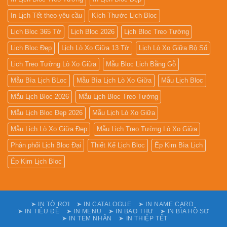
In Lịch Tết theo yêu cầu
Kích Thước Lịch Bloc
Lịch Bloc 365 Tờ
Lịch Bloc 2026
Lịch Bloc Treo Tường
Lịch Bloc Đẹp
Lịch Lò Xo Giữa 13 Tờ
Lịch Lò Xo Giữa Bộ Số
Lịch Treo Tường Lò Xo Giữa
Mẫu Bloc Lịch Bằng Gỗ
Mẫu Bìa Lịch BLoc
Mẫu Bìa Lịch Lò Xo Giữa
Mẫu Lịch Bloc
Mẫu Lịch Bloc 2026
Mẫu Lịch Bloc Treo Tường
Mẫu Lịch Bloc Đẹp 2026
Mẫu Lịch Lò Xo Giữa
Mẫu Lịch Lò Xo Giữa Đẹp
Mẫu Lịch Treo Tường Lò Xo Giữa
Phân phối Lịch Bloc Đại
Thiết Kế Lịch Bloc
Ép Kim Bìa Lịch
Ép Kim Lịch Bloc
➤ IN TỜ RƠI
➤ IN CATALOGUE
➤ IN NAME CARD
➤ IN TIÊU ĐỀ
➤ IN MENU
➤ IN BAO THƯ
➤ IN BÌA HỒ SƠ
➤ IN TEM NHÃN
➤ IN THIỆP TẾT