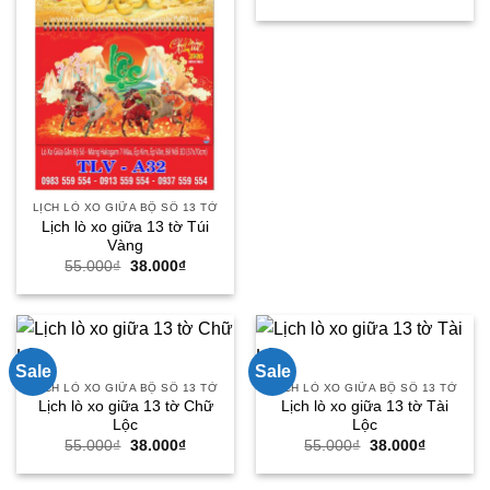
gốc
hiện
là:
tại
55.000₫.
là:
38.000₫.
LỊCH LÒ XO GIỮA BỘ SỐ 13 TỜ
Lịch lò xo giữa 13 tờ Túi
Vàng
Giá
Giá
55.000
₫
38.000
₫
gốc
hiện
là:
tại
55.000₫.
là:
38.000₫.
Sale
Sale
LỊCH LÒ XO GIỮA BỘ SỐ 13 TỜ
LỊCH LÒ XO GIỮA BỘ SỐ 13 TỜ
Lịch lò xo giữa 13 tờ Chữ
Lịch lò xo giữa 13 tờ Tài
Lộc
Lộc
Giá
Giá
Giá
Giá
55.000
₫
38.000
₫
55.000
₫
38.000
₫
gốc
hiện
gốc
hiện
là:
tại
là:
tại
55.000₫.
là:
55.000₫.
là: