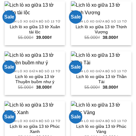
38.000₫.
38.000₫.
Sale
Sale
LỊCH LÒ XO GIỮA BỘ SỐ 13 TỜ
LỊCH LÒ XO GIỮA BỘ SỐ 13 TỜ
Lịch lò xo giữa 13 tờ Xuân
Lịch lò xo giữa 13 tờ Thịnh
tài lộc
Vượng
Giá
Giá
Giá
Giá
55.000
₫
39.000
₫
55.000
₫
38.000
₫
gốc
hiện
gốc
hiện
là:
tại
là:
tại
55.000₫.
là:
55.000₫.
là:
39.000₫.
38.000₫.
Sale
Sale
LỊCH LÒ XO GIỮA BỘ SỐ 13 TỜ
LỊCH LÒ XO GIỮA BỘ SỐ 13 TỜ
Lịch lò xo giữa 13 tờ
Lịch lò xo giữa 13 tờ Thần
Thuyền buồm như ý
Tài
Giá
Giá
Giá
Giá
55.000
₫
38.000
₫
55.000
₫
38.000
₫
gốc
hiện
gốc
hiện
là:
tại
là:
tại
55.000₫.
là:
55.000₫.
là:
38.000₫.
38.000₫.
Sale
Sale
LỊCH LÒ XO GIỮA BỘ SỐ 13 TỜ
LỊCH LÒ XO GIỮA BỘ SỐ 13 TỜ
Lịch lò xo giữa 13 tờ Phúc
Lịch lò xo giữa 13 tờ Phúc
Xanh
Vàng