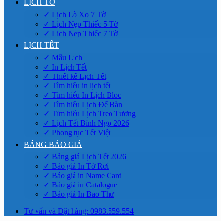
LỊCH TỜ
✓ Lịch Lò Xo 7 Tờ
✓ Lịch Nẹp Thiếc 5 Tờ
✓ Lịch Nẹp Thiếc 7 Tờ
LỊCH TẾT
✓ Mẫu Lịch
✓ In Lịch Tết
✓ Thiết kế Lịch Tết
✓ Tìm hiểu in lịch tết
✓ Tìm hiểu In Lịch Bloc
✓ Tìm hiểu Lịch Để Bàn
✓ Tìm hiểu Lịch Treo Tường
✓ Lịch Tết Bính Ngọ 2026
✓ Phong tục Tết Việt
BẢNG BÁO GIÁ
✓ Bảng giá Lịch Tết 2026
✓ Báo giá In Tờ Rơi
✓ Báo giá in Name Card
✓ Báo giá in Catalogue
✓ Báo giá In Bao Thư
Tư vấn và Đặt hàng: 0983.559.554