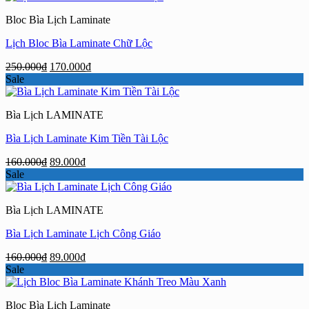
160.000₫.
là:
Bloc Bìa Lịch Laminate
89.000₫.
Lịch Bloc Bìa Laminate Chữ Lộc
Giá
Giá
250.000
₫
170.000
₫
gốc
hiện
Sale
là:
tại
250.000₫.
là:
Bìa Lịch LAMINATE
170.000₫.
Bìa Lịch Laminate Kim Tiền Tài Lộc
Giá
Giá
160.000
₫
89.000
₫
gốc
hiện
Sale
là:
tại
160.000₫.
là:
Bìa Lịch LAMINATE
89.000₫.
Bìa Lịch Laminate Lịch Công Giáo
Giá
Giá
160.000
₫
89.000
₫
gốc
hiện
Sale
là:
tại
160.000₫.
là:
Bloc Bìa Lịch Laminate
89.000₫.