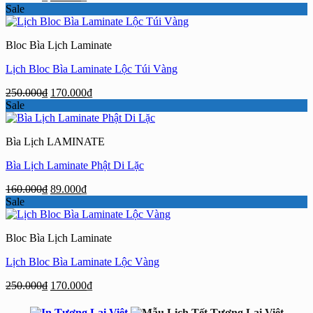
gốc
hiện
Sale
là:
tại
160.000₫.
là:
Bloc Bìa Lịch Laminate
89.000₫.
Lịch Bloc Bìa Laminate Lộc Túi Vàng
Giá
Giá
250.000
₫
170.000
₫
gốc
hiện
Sale
là:
tại
250.000₫.
là:
Bìa Lịch LAMINATE
170.000₫.
Bìa Lịch Laminate Phật Di Lặc
Giá
Giá
160.000
₫
89.000
₫
gốc
hiện
Sale
là:
tại
160.000₫.
là:
Bloc Bìa Lịch Laminate
89.000₫.
Lịch Bloc Bìa Laminate Lộc Vàng
Giá
Giá
250.000
₫
170.000
₫
gốc
hiện
là:
tại