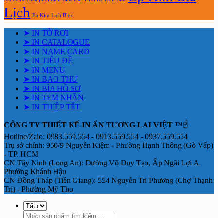
Lịch
Ép Kim Lịch Bloc
➤ IN TỜ RƠI
➤ IN CATALOGUE
➤ IN NAME CARD
➤ IN TIÊU ĐỀ
➤ IN MENU
➤ IN BAO THƯ
➤ IN BÌA HỒ SƠ
➤ IN TEM NHÃN
➤ IN THIỆP TẾT
CÔNG TY THIẾT KẾ IN ẤN TƯƠNG LAI VIỆT
™☝️
Hotline/Zalo: 0983.559.554 - 0913.559.554 - 0937.559.554
Trụ sở chính: 950/9 Nguyễn Kiệm - Phường Hạnh Thông (Gò Vấp)
- TP. HCM
CN Tây Ninh (Long An): Đường Võ Duy Tạo, Ấp Ngãi Lợi A,
Phường Khánh Hậu
CN Đồng Tháp (Tiền Giang): 554 Nguyễn Tri Phương (Chợ Thạnh
Trị) - Phường Mỹ Tho
Tìm