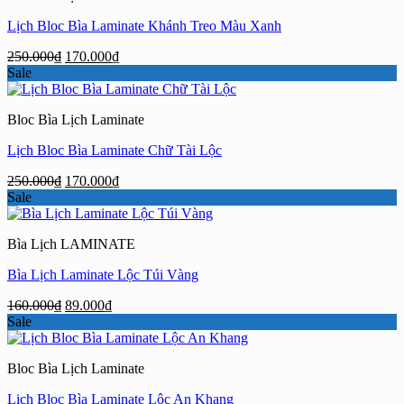
Lịch Bloc Bìa Laminate Khánh Treo Màu Xanh
Giá
Giá
250.000
₫
170.000
₫
gốc
hiện
Sale
là:
tại
250.000₫.
là:
Bloc Bìa Lịch Laminate
170.000₫.
Lịch Bloc Bìa Laminate Chữ Tài Lộc
Giá
Giá
250.000
₫
170.000
₫
gốc
hiện
Sale
là:
tại
250.000₫.
là:
Bìa Lịch LAMINATE
170.000₫.
Bìa Lịch Laminate Lộc Túi Vàng
Giá
Giá
160.000
₫
89.000
₫
gốc
hiện
Sale
là:
tại
160.000₫.
là:
Bloc Bìa Lịch Laminate
89.000₫.
Lịch Bloc Bìa Laminate Lộc An Khang