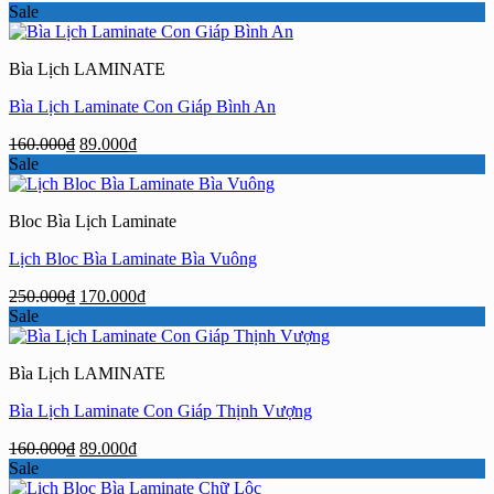
gốc
hiện
Sale
là:
tại
160.000₫.
là:
Bìa Lịch LAMINATE
89.000₫.
Bìa Lịch Laminate Con Giáp Bình An
Giá
Giá
160.000
₫
89.000
₫
gốc
hiện
Sale
là:
tại
160.000₫.
là:
Bloc Bìa Lịch Laminate
89.000₫.
Lịch Bloc Bìa Laminate Bìa Vuông
Giá
Giá
250.000
₫
170.000
₫
gốc
hiện
Sale
là:
tại
250.000₫.
là:
Bìa Lịch LAMINATE
170.000₫.
Bìa Lịch Laminate Con Giáp Thịnh Vượng
Giá
Giá
160.000
₫
89.000
₫
gốc
hiện
Sale
là:
tại