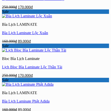
Giá
Giá
250.000
₫
170.000
₫
gốc
hiện
Sale
là:
tại
250.000₫.
là:
Bìa Lịch LAMINATE
170.000₫.
Bìa Lịch Laminate Lộc Xuân
Giá
Giá
160.000
₫
89.000
₫
gốc
hiện
Sale
là:
tại
160.000₫.
là:
Bloc Bìa Lịch Laminate
89.000₫.
Lịch Bloc Bìa Laminate Lộc Thần Tài
Giá
Giá
250.000
₫
170.000
₫
gốc
hiện
Sale
là:
tại
250.000₫.
là:
Bìa Lịch LAMINATE
170.000₫.
Bìa Lịch Laminate Phật Adida
Giá
Giá
160.000
₫
89.000
₫