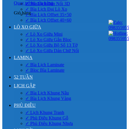
Quay trở lại cửa hàng
✓ Bìa Lịch Dán Nổi 3D
✓ Bìa Lịch Đại Lò Xo
Giỏ hàng
✓ Bìa Lịch Offset 35×50
✓ Bìa Lịch Offset 40×60
LÒ XO GIỮA
✓ Lò Xo Giữa Mini
✓ Lò Xo Giữa Gắn Bloc
✓ Lò Xo Giữa Bộ Số 13 Tờ
✓ Lò Xo Giữa Dán Chữ Nổi
LAMINA
✓ Bìa Lịch Laminate
✓ Bloc Bìa Laminate
52 TUẦN
LỊCH GẬP
✓ Bìa Lịch Khung Nâu
✓ Bìa Lịch Khung Vàng
PHÙ ĐIÊU
✓ Lịch Khung Tranh
✓ Phù Điêu Khung Gỗ
✓ Phù Điêu Khung Nhựa