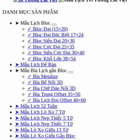
250.000₫.
là:
170.000₫.
DANH MỤC SẢN PHẨM
➤ Mẫu Lịch Bloc
✓ Bloc Đại (15×20)
✓ Bloc Đại Đặc Biệt 17×24
✓ Bloc Siêu Đại 20×30
✓ Bloc Cực Đại 25×35
✓ Bloc Siêu Cực Đại 30×40
✓ Bloc Khổ Lớn 38×54
➤ Mẫu Lịch Để Bàn
➤ Mẫu Bìa Lịch gắn Bloc
✓ Bìa Metalize
✓ Bìa Bế Nổi 3D
✓ Bìa Chữ Dán Nổi 3D
✓ Bìa Trung Offset 35×50
✓ Bìa Lịch Đại Offset 40×60
➤ Mẫu Lịch 52 Tuần
➤ Mẫu Lịch Lò Xo 7 Tờ
➤ Mẫu Lịch Nẹp Thiếc 5 Tờ
➤ Mẫu Lịch Nẹp Thiếc 7 Tờ
➤ Mẫu Lò Xo Giữa 13 Tờ
➤ Mẫu Lò Xo Giữa Gắn Bloc