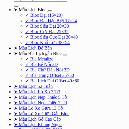
kiếm:
➤ Mẫu Lịch Bloc
✓ Bloc Đại (15×20)
✓ Bloc Đại Đặc Biệt 17×24
✓ Bloc Siêu Đại 20×30
✓ Bloc Cực Đại 25×35
✓ Bloc Siêu Cực Đại 30×40
✓ Bloc Khổ Lớn 38×54
➤ Mẫu Lịch Để Bàn
➤ Mẫu Bìa Lịch gắn Bloc
✓ Bìa Metalize
✓ Bìa Bế Nổi 3D
✓ Bìa Chữ Dán Nổi 3D
✓ Bìa Trung Offset 35×50
✓ Bìa Lịch Đại Offset 40×60
➤ Mẫu Lịch 52 Tuần
➤ Mẫu Lịch Lò Xo 7 Tờ
➤ Mẫu Lịch Nẹp Thiếc 5 Tờ
➤ Mẫu Lịch Nẹp Thiếc 7 Tờ
➤ Mẫu Lò Xo Giữa 13 Tờ
➤ Mẫu Lò Xo Giữa Gắn Bloc
➤ Mẫu Lịch Gỗ Cao Cấp
➤ Mẫu Lịch Khung Ngọc