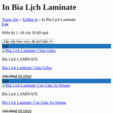
In Bìa Lịch Laminate
Trang chủ
»
Xưởng in
»
In Bìa Lịch Laminate
Lọc
Đã
Hiển thị 1–18 của 39 kết quả
sắp
xếp
Sale
theo
mức
độ
Bìa Lịch LAMINATE
phổ
biến
Bìa Lịch Laminate Chúa Giêsu
Giá
Giá
160.000
₫
89.000
₫
gốc
hiện
Sale
là:
tại
160.000₫.
là:
Bìa Lịch LAMINATE
89.000₫.
Bìa Lịch Laminate Con Giáp An Khang
Giá
Giá
160.000
₫
89.000
₫