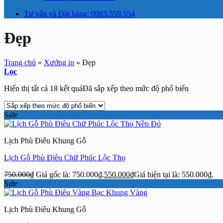
Tư vấn và Đặt hàng: 0983.559.554
Đẹp
Trang chủ
»
Xưởng in
»
Đẹp
Lọc
Hiển thị tất cả 18 kết quả
Đã sắp xếp theo mức độ phổ biến
Sale
Lịch Phù Điêu Khung Gỗ
Lịch Gỗ Phù Điêu Chữ Phúc Lộc Thọ
750.000
₫
Giá gốc là: 750.000₫.
550.000
₫
Giá hiện tại là: 550.000₫.
Sale
Lịch Phù Điêu Khung Gỗ