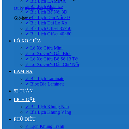
✓ Bìa Lịch LAMINA
✓ Bìa Lịch Metalize
Quay trở lại cửa hàng
✓ Bìa Lịch Bế Nổi 3D
✓ Bìa Lịch Dán Nổi 3D
Giỏ hàng
✓ Bìa Lịch Đại Lò Xo
✓ Bìa Lịch Offset 35×50
✓ Bìa Lịch Offset 40×60
LÒ XO GIỮA
✓ Lò Xo Giữa Mini
✓ Lò Xo Giữa Gắn Bloc
✓ Lò Xo Giữa Bộ Số 13 Tờ
✓ Lò Xo Giữa Dán Chữ Nổi
LAMINA
✓ Bìa Lịch Laminate
✓ Bloc Bìa Laminate
52 TUẦN
LỊCH GẬP
✓ Bìa Lịch Khung Nâu
✓ Bìa Lịch Khung Vàng
PHÙ ĐIÊU
✓ Lịch Khung Tranh