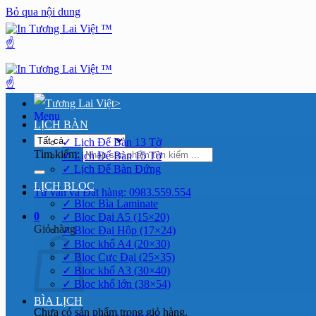
Bỏ qua nội dung
>
Menu
LỊCH BÀN
✓ Lịch Để Bàn 13 Tờ
Tìm kiếm:
✓ Lịch Để Bàn 15 Tờ
✓ Lịch Để Bàn Đứng
LỊCH BLOC
Tư vấn và Đặt hàng: 0983.559.554
✓ Bloc Bìa Laminate
0
✓ Bloc Đại A5 (15×20)
Giỏ hàng
✓ Bloc Đại Hộp (17×24)
✓ Bloc khổ A4 (20×30)
✓ Bloc Cực Đại (25×35)
✓ Bloc khổ A3 (30×40)
✓ Bloc khổ lớn (38×54)
BÌA LỊCH
Chưa có sản phẩm trong giỏ hàng.