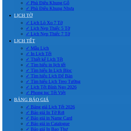
✓ Phù Điêu Khung Gỗ
✓ Phù Điêu Khung Nhựa
LỊCH TỜ
✓ Lịch Lò Xo 7 Tờ
✓ Lịch Nẹp Thiếc 5 Tờ
✓ Lịch Nẹp Thiếc 7 Tờ
LỊCH TẾT
✓ Mẫu Lịch
✓ In Lịch Tết
✓ Thiết kế Lịch Tết
✓ Tìm hiểu in lịch tết
✓ Tìm hiểu In Lịch Bloc
✓ Tìm hiểu Lịch Để Bàn
✓ Tìm hiểu Lịch Treo Tường
✓ Lịch Tết Bính Ngọ 2026
✓ Phong tục Tết Việt
BẢNG BÁO GIÁ
✓ Bảng giá Lịch Tết 2026
✓ Báo giá In Tờ Rơi
✓ Báo giá in Name Card
✓ Báo giá in Catalogue
✓ Báo giá In Bao Thư