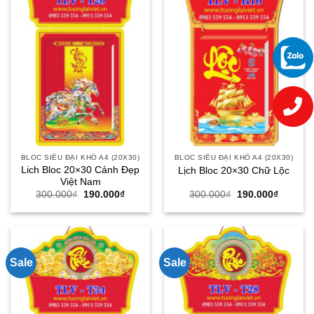
BLOC SIÊU ĐẠI KHỔ A4 (20X30)
BLOC SIÊU ĐẠI KHỔ A4 (20X30)
Lich Bloc 20×30 Cảnh Đẹp
Lịch Bloc 20×30 Chữ Lộc
Việt Nam
Giá
Giá
Giá
Giá
300.000
₫
190.000
₫
300.000
₫
190.000
₫
gốc
hiện
gốc
hiện
là:
tại
là:
tại
300.000₫.
là:
300.000₫.
là:
190.000₫.
190.000
Sale
Sale