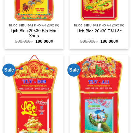
BLOC SIÊU ĐẠI KHỔ A4 (20X30)
BLOC SIÊU ĐẠI KHỔ A4 (20X30)
Lịch Bloc 20×30 Bìa Màu
Lịch Bloc 20×30 Tài Lộc
Xanh
Giá
Giá
Giá
Giá
300.000
₫
190.000
₫
300.000
₫
190.000
₫
gốc
hiện
gốc
hiện
là:
tại
là:
tại
300.000₫.
là:
300.000₫.
là:
190.000₫.
190.000
Sale
Sale