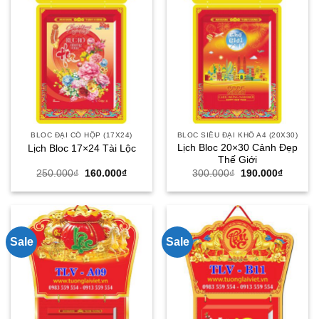
BLOC ĐẠI CÓ HỘP (17X24)
BLOC SIÊU ĐẠI KHỔ A4 (20X30)
Lịch Bloc 20×30 Cảnh Đẹp
Lịch Bloc 17×24 Tài Lộc
Thế Giới
Giá
Giá
Giá
Giá
250.000
₫
160.000
₫
300.000
₫
190.000
₫
gốc
hiện
gốc
hiện
là:
tại
là:
tại
250.000₫.
là:
300.000₫.
là:
160.000₫.
190.000
Sale
Sale