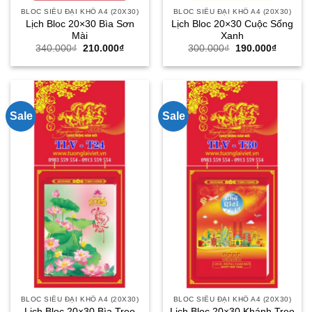
BLOC SIÊU ĐẠI KHỔ A4 (20X30)
BLOC SIÊU ĐẠI KHỔ A4 (20X30)
Lịch Bloc 20×30 Bìa Sơn
Lịch Bloc 20×30 Cuộc Sống
Mài
Xanh
Giá
Giá
Giá
Giá
340.000
₫
210.000
₫
300.000
₫
190.000
₫
gốc
hiện
gốc
hiện
là:
tại
là:
tại
340.000₫.
là:
300.000₫.
là:
210.000₫.
190.000
Sale
Sale
BLOC SIÊU ĐẠI KHỔ A4 (20X30)
BLOC SIÊU ĐẠI KHỔ A4 (20X30)
Lịch Bloc 20×30 Bìa Treo
Lịch Bloc 20×30 Khánh Treo