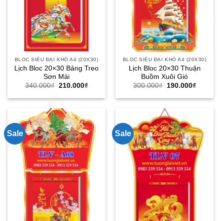
BLOC SIÊU ĐẠI KHỔ A4 (20X30)
BLOC SIÊU ĐẠI KHỔ A4 (20X30)
Lịch Bloc 20×30 Bảng Treo
Lịch Bloc 20×30 Thuận
Sơn Mài
Buồm Xuôi Gió
Giá
Giá
Giá
Giá
340.000
₫
210.000
₫
300.000
₫
190.000
₫
gốc
hiện
gốc
hiện
là:
tại
là:
tại
340.000₫.
là:
300.000₫.
là:
210.000₫.
190.000
Sale
Sale