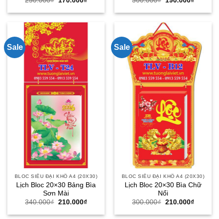
250.000
₫
170.000
₫
300.000
₫
190.000
₫
gốc
hiện
gốc
hiện
là:
tại
là:
tại
250.000₫.
là:
300.000₫.
là:
170.000₫.
190.000
Sale
Sale
BLOC SIÊU ĐẠI KHỔ A4 (20X30)
BLOC SIÊU ĐẠI KHỔ A4 (20X30)
Lịch Bloc 20×30 Bảng Bìa
Lịch Bloc 20×30 Bìa Chữ
Sơn Mài
Nổi
Giá
Giá
Giá
Giá
340.000
₫
210.000
₫
300.000
₫
210.000
₫
gốc
hiện
gốc
hiện
là:
tại
là:
tại