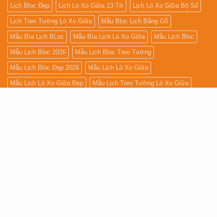
Lịch Bloc Đẹp
Lịch Lò Xo Giữa 13 Tờ
Lịch Lò Xo Giữa Bộ Số
Lịch Treo Tường Lò Xo Giữa
Mẫu Bloc Lịch Bằng Gỗ
Mẫu Bìa Lịch BLoc
Mẫu Bìa Lịch Lò Xo Giữa
Mẫu Lịch Bloc
Mẫu Lịch Bloc 2026
Mẫu Lịch Bloc Treo Tường
Mẫu Lịch Bloc Đẹp 2026
Mẫu Lịch Lò Xo Giữa
Mẫu Lịch Lò Xo Giữa Đẹp
Mẫu Lịch Treo Tường Lò Xo Giữa
Phân phối Lịch Bloc Đại
Thiết Kế Lịch Bloc
Ép Kim Bìa Lịch
Ép Kim Lịch Bloc
➤ IN TỜ RƠI
➤ IN CATALOGUE
➤ IN NAME CARD
➤ IN TIÊU ĐỀ
➤ IN MENU
➤ IN BAO THƯ
➤ IN BÌA HỒ SƠ
➤ IN TEM NHÃN
➤ IN THIỆP TẾT
CÔNG TY THIẾT KẾ IN ẤN TƯƠNG LAI VIỆT
™☝️
Hotline/Zalo: 0983.559.554 - 0913.559.554 - 0937.559.554
Trụ sở chính: 950/9 Nguyễn Kiệm - Phường Hạnh Thông (Gò
Vấp) - TP. HCM