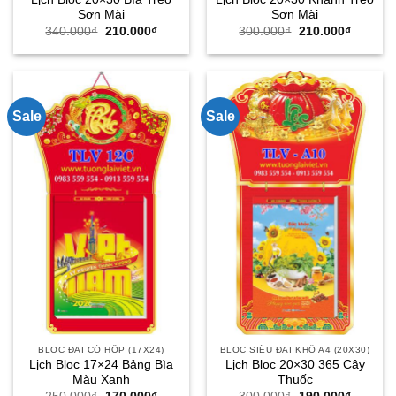
Sơn Mài
Sơn Mài
Giá
Giá
Giá
Giá
340.000
₫
210.000
₫
300.000
₫
210.000
₫
gốc
hiện
gốc
hiện
là:
tại
là:
tại
340.000₫.
là:
300.000₫.
là:
210.000₫.
210.000
Sale
Sale
BLOC ĐẠI CÓ HỘP (17X24)
BLOC SIÊU ĐẠI KHỔ A4 (20X30)
Lịch Bloc 17×24 Bảng Bìa
Lịch Bloc 20×30 365 Cây
Màu Xanh
Thuốc
Giá
Giá
Giá
Giá