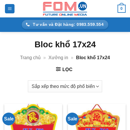
Bỏ
0
qua
nội
Tư vấn và Đặt hàng: 0983.559.554
dung
Bloc khổ 17x24
Trang chủ
»
Xưởng in
»
Bloc khổ 17x24
LỌC
Sale
Sale