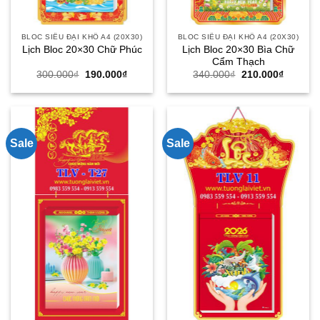
BLOC SIÊU ĐẠI KHỔ A4 (20X30)
BLOC SIÊU ĐẠI KHỔ A4 (20X30)
Lịch Bloc 20×30 Bìa Chữ
Lịch Bloc 20×30 Chữ Phúc
Cẩm Thạch
Giá
Giá
Giá
Giá
300.000
₫
190.000
₫
340.000
₫
210.000
₫
gốc
hiện
gốc
hiện
là:
tại
là:
tại
300.000₫.
là:
340.000₫.
là:
190.000₫.
210.000
Sale
Sale