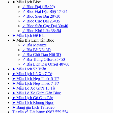
➤ Mẫu Lịch Bloc
✓ Bloc Đại (15×20)
✓ Bloc Đại Đặc Biệt 17×24
✓ Bloc Siêu Đại 20×30
✓ Bloc Cực Đại 25×35
✓ Bloc Siêu Cực Đại 30×40
✓ Bloc Khổ Lớn 38×54
➤ Mẫu Lịch Để Bàn
➤ Mẫu Bìa Lịch gắn Bloc
✓ Bìa Metalize
✓ Bìa Bế Nổi 3D
✓ Bìa Chữ Dán Nổi 3D
✓ Bìa Trung Offset 35×50
✓ Bìa Lịch Đại Offset 40×60
➤ Mẫu Lịch 52 Tuần
➤ Mẫu Lịch Lò Xo 7 Tờ
➤ Mẫu Lịch Nẹp Thiếc 5 Tờ
➤ Mẫu Lịch Nẹp Thiếc 7 Tờ
➤ Mẫu Lò Xo Giữa 13 Tờ
➤ Mẫu Lò Xo Giữa Gắn Bloc
➤ Mẫu Lịch Gỗ Cao Cấp
➤ Mẫu Lịch Khung Ngọc
➤ Bảng giá Lịch Tết 2026
Tư vấn và Đặt hàng: 0983.559.554