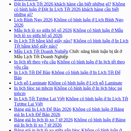
Đặt In Lịch Tết 2026 khách hàng cần biết những gì?
Không
có bình luận
ở Đặt In Lịch Tết 2026 khách hàng cần biết
những gì?
Lịch Bính Ngọ 2026
Không có bình luận
ở Lịch Bính Ngọ
2026
Mẫu lịch lò xo giữa bộ số 2026
Không có bình luận
ở Mẫu
lịch lò xo giữa bộ số 2026
In Lịch Tết bằng khổ giấy nào?
Không có bình luận
ở In Lịch
Tết bằng khổ giấy nào?
Mẫu Lịch Tết Doanh Nghiệp
Chức năng bình luận bị tắt
ở
Mẫu Lịch Tết Doanh Nghiệp
In lịch tết theo yêu cầu
Không có bình luận
ở In lịch tết theo
yêu cầu
In Lịch Tết Để Bàn
Không có bình luận
ở In Lịch Tết Để
Bàn
Lịch gỗ Laminate
Không có bình luận
ở Lịch gỗ Laminate
In lịch bloc tại tphcm
Không có bình luận
ở In lịch bloc tại
tphcm
In Lịch Tết Tương Lai Việt
Không có bình luận
ở In Lịch Tết
Tương Lai Việt
Bảng giá In Lịch Để Bàn 2026
Không có bình luận
ở Bảng
giá In Lịch Để Bàn 2026
Bảng giá In lịch lò xo 7 tờ 2026
Không có bình luận
ở Bảng
giá In lịch lò xo 7 tờ 2026
Bảng giá in lịch lò xo giữa gắn bloc
Không có bình luận
ở