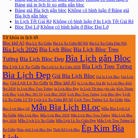
Bảng giá in lịch lò xo giữa gắn bloc
Bảng giá Bìa lịch gắn bloc
Không có bình luận
ở Bảng giá
Bìa lịch gắn bloc
In Lịch Tết Giá Rẻ
Không có bình luận
ở In Lịch Tết Giá Rẻ
Bloc Đại Lở
Không có bình luận
ở Bloc Đại Lở
Từ khóa in lịch tết
Bloc khổ A5
Bìa Lò Xo Giữa
Bìa Lò Xo Giữa Bế Nổi
Bìa Lò Xo Giữa Dán Nổi
Bìa Lịch 2026
Bìa Lịch Bloc
Bìa Lịch Bloc Treo
Bìa Lịch gắn Bloc
Tường
Bìa Lịch Bloc Đẹp
Bìa Lịch Treo Tường
Bìa Lịch Lò Xo Giữa
Bìa Lịch Lò Xo Giữa 2026
Bìa Lịch Đẹp
Giá Bìa Lịch Bloc
Giá In Lịch Bloc
Giá Lịch
Giá Lịch Lò Xo Giữa
In Bloc khổ A5
Bloc
In Lịch Bloc Giá Rẻ
In Lịch Bloc Khổ
In Lịch Bloc Đẹp
Đại 2026
In Lịch Bloc Treo Tường
In Lịch Tết theo yêu cầu
Kích Thước
Lịch
Lịch Bloc Treo Tường
Lịch Bloc
Lịch Bloc 365 Tờ
Lịch Bloc 2026
Lịch Bloc Đẹp
Lò Xo Giữa 13 Tờ
Lịch Lò Xo Giữa Bộ Số
Lịch Treo Tường Lò Xo Giữa
Mẫu
Mẫu Bìa Lịch BLoc
Mẫu Bìa Lịch Lò
Bloc Lịch Bằng Gỗ
Xo Giữa
Mẫu Lịch Bloc
Mẫu Lịch Bloc 2026
Mẫu Lịch Bloc Treo Tường
Mẫu Lịch Bloc
Mẫu Lịch Lò Xo Giữa
Mẫu Lịch Lò Xo Giữa Đẹp
Mẫu Lịch Treo Tường Lò
Đẹp 2026
Ép Kim Bìa
Xo Giữa
Phân phối Lịch Bloc Đại
Thiết Kế Lịch Bloc
Lịch