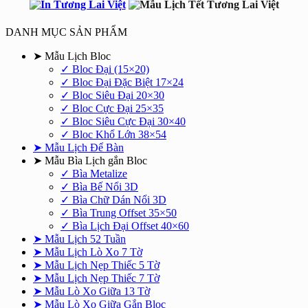
DANH MỤC SẢN PHẨM
➤ Mẫu Lịch Bloc
✓ Bloc Đại (15×20)
✓ Bloc Đại Đặc Biệt 17×24
✓ Bloc Siêu Đại 20×30
✓ Bloc Cực Đại 25×35
✓ Bloc Siêu Cực Đại 30×40
✓ Bloc Khổ Lớn 38×54
➤ Mẫu Lịch Để Bàn
➤ Mẫu Bìa Lịch gắn Bloc
✓ Bìa Metalize
✓ Bìa Bế Nổi 3D
✓ Bìa Chữ Dán Nổi 3D
✓ Bìa Trung Offset 35×50
✓ Bìa Lịch Đại Offset 40×60
➤ Mẫu Lịch 52 Tuần
➤ Mẫu Lịch Lò Xo 7 Tờ
➤ Mẫu Lịch Nẹp Thiếc 5 Tờ
➤ Mẫu Lịch Nẹp Thiếc 7 Tờ
➤ Mẫu Lò Xo Giữa 13 Tờ
➤ Mẫu Lò Xo Giữa Gắn Bloc