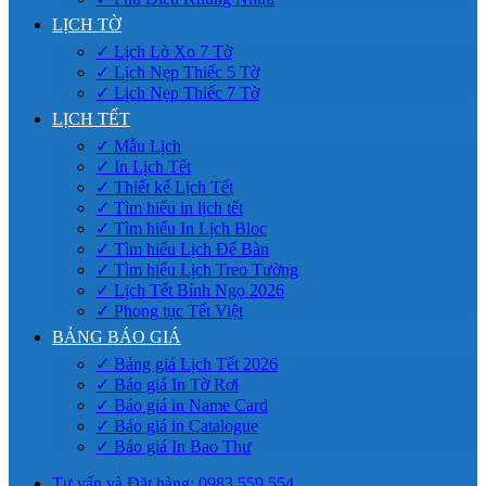
LỊCH TỜ
✓ Lịch Lò Xo 7 Tờ
✓ Lịch Nẹp Thiếc 5 Tờ
✓ Lịch Nẹp Thiếc 7 Tờ
LỊCH TẾT
✓ Mẫu Lịch
✓ In Lịch Tết
✓ Thiết kế Lịch Tết
✓ Tìm hiểu in lịch tết
✓ Tìm hiểu In Lịch Bloc
✓ Tìm hiểu Lịch Để Bàn
✓ Tìm hiểu Lịch Treo Tường
✓ Lịch Tết Bính Ngọ 2026
✓ Phong tục Tết Việt
BẢNG BÁO GIÁ
✓ Bảng giá Lịch Tết 2026
✓ Báo giá In Tờ Rơi
✓ Báo giá in Name Card
✓ Báo giá in Catalogue
✓ Báo giá In Bao Thư
Tư vấn và Đặt hàng: 0983.559.554