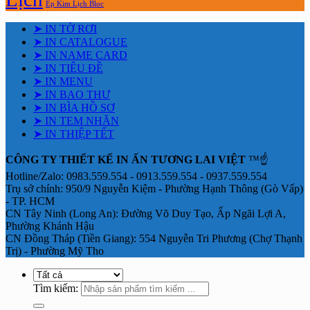
Ép Kim Lịch Bloc
➤ IN TỜ RƠI
➤ IN CATALOGUE
➤ IN NAME CARD
➤ IN TIÊU ĐỀ
➤ IN MENU
➤ IN BAO THƯ
➤ IN BÌA HỒ SƠ
➤ IN TEM NHÃN
➤ IN THIỆP TẾT
CÔNG TY THIẾT KẾ IN ẤN TƯƠNG LAI VIỆT
™☝️
Hotline/Zalo: 0983.559.554 - 0913.559.554 - 0937.559.554
Trụ sở chính: 950/9 Nguyễn Kiệm - Phường Hạnh Thông (Gò Vấp)
- TP. HCM
CN Tây Ninh (Long An): Đường Võ Duy Tạo, Ấp Ngãi Lợi A,
Phường Khánh Hậu
CN Đồng Tháp (Tiền Giang): 554 Nguyễn Tri Phương (Chợ Thạnh
Trị) - Phường Mỹ Tho
Tìm kiếm: