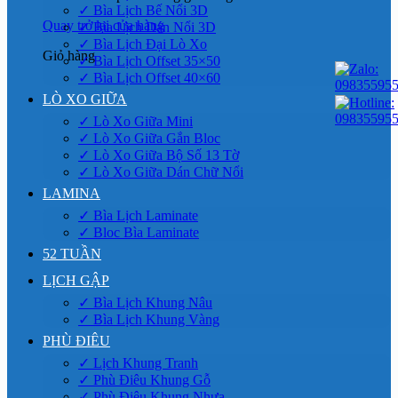
✓ Bìa Lịch Bế Nổi 3D
Quay trở lại cửa hàng
✓ Bìa Lịch Dán Nổi 3D
✓ Bìa Lịch Đại Lò Xo
Giỏ hàng
✓ Bìa Lịch Offset 35×50
✓ Bìa Lịch Offset 40×60
LÒ XO GIỮA
✓ Lò Xo Giữa Mini
✓ Lò Xo Giữa Gắn Bloc
✓ Lò Xo Giữa Bộ Số 13 Tờ
✓ Lò Xo Giữa Dán Chữ Nổi
LAMINA
✓ Bìa Lịch Laminate
✓ Bloc Bìa Laminate
52 TUẦN
LỊCH GẬP
✓ Bìa Lịch Khung Nâu
✓ Bìa Lịch Khung Vàng
PHÙ ĐIÊU
✓ Lịch Khung Tranh
✓ Phù Điêu Khung Gỗ
✓ Phù Điêu Khung Nhựa