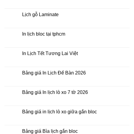
In
Không
lịch
có
tết
bình
theo
luận
Lịch gỗ Laminate
yêu
ở
cầu
In
Không
Lịch
có
Tết
bình
Để
luận
In lịch bloc tại tphcm
Bàn
ở
Lịch
Không
gỗ
có
Laminate
bình
luận
In Lịch Tết Tương Lai Việt
ở
In
Không
lịch
có
bloc
bình
tại
luận
Bảng giá In Lịch Để Bàn 2026
tphcm
ở
In
Không
Lịch
có
Tết
bình
Tương
luận
Bảng giá In lịch lò xo 7 tờ 2026
Lai
ở
Việt
Bảng
Không
giá
có
In
bình
Lịch
luận
Bảng giá in lịch lò xo giữa gắn bloc
Để
ở
Bàn
Bảng
Không
2026
giá
có
In
bình
lịch
luận
Bảng giá Bìa lịch gắn bloc
lò
ở