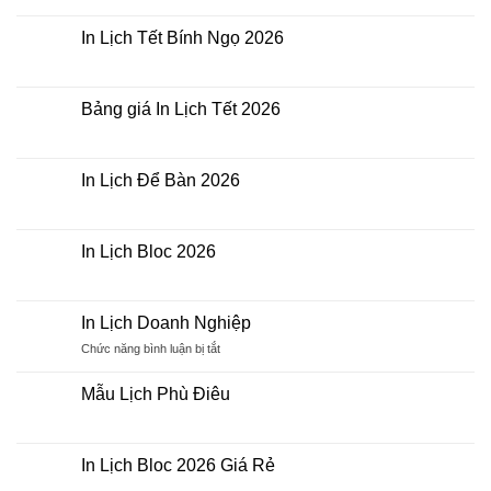
Lịch
có
Gỗ
bình
Để
luận
In Lịch Tết Bính Ngọ 2026
Bàn
ở
In
Không
Lịch
có
Bloc
bình
khổ
luận
Bảng giá In Lịch Tết 2026
A3,
ở
A4,
In
Không
A5
Lịch
có
Tết
bình
Bính
luận
In Lịch Để Bàn 2026
Ngọ
ở
2026
Bảng
Không
giá
có
In
bình
Lịch
luận
In Lịch Bloc 2026
Tết
ở
2026
In
Không
Lịch
có
Để
bình
Bàn
luận
In Lịch Doanh Nghiệp
2026
ở
In
Chức năng bình luận bị tắt
ở
Lịch
In
Bloc
Lịch
2026
Mẫu Lịch Phù Điêu
Doanh
Không
Nghiệp
có
bình
luận
In Lịch Bloc 2026 Giá Rẻ
ở
Mẫu
Không