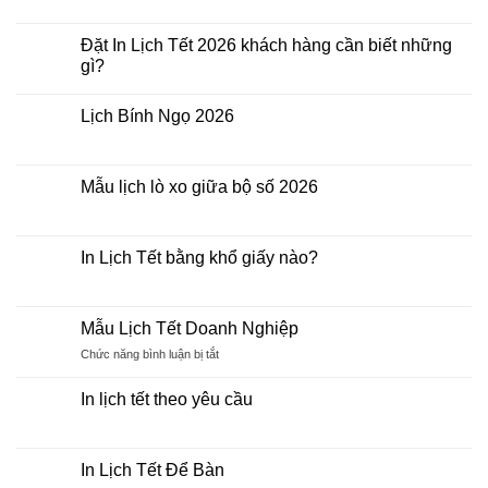
Lịch
có
Phù
bình
Điêu
luận
Đặt In Lịch Tết 2026 khách hàng cần biết những
ở
gì?
In
Lịch
Không
Bloc
có
2026
Lịch Bính Ngọ 2026
bình
Giá
luận
Rẻ
Không
ở
có
Đặt
bình
In
luận
Mẫu lịch lò xo giữa bộ số 2026
Lịch
ở
Tết
Lịch
Không
2026
Bính
có
khách
Ngọ
bình
hàng
2026
luận
In Lịch Tết bằng khổ giấy nào?
cần
ở
biết
Mẫu
Không
những
lịch
có
gì?
lò
bình
xo
luận
Mẫu Lịch Tết Doanh Nghiệp
giữa
ở
bộ
In
Chức năng bình luận bị tắt
ở
số
Lịch
Mẫu
2026
Tết
Lịch
bằng
In lịch tết theo yêu cầu
khổ
Tết
giấy
Không
Doanh
nào?
có
Nghiệp
bình
luận
In Lịch Tết Để Bàn
ở