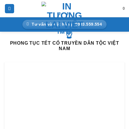
Bỏ
0
qua
nội
Tư vấn và Đặt hàng: 0983.559.554
dung
PHONG TỤC TẾT CỔ TRUYỀN DÂN TỘC VIỆT
NAM