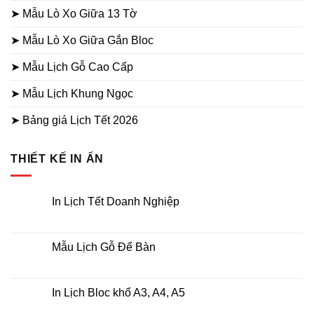
➤ Mẫu Lò Xo Giữa 13 Tờ
➤ Mẫu Lò Xo Giữa Gắn Bloc
➤ Mẫu Lịch Gỗ Cao Cấp
➤ Mẫu Lịch Khung Ngọc
➤ Bảng giá Lịch Tết 2026
THIẾT KẾ IN ẤN
In Lịch Tết Doanh Nghiệp
Không
có
bình
luận
Mẫu Lịch Gỗ Để Bàn
ở
In
Không
Lịch
có
Tết
bình
Doanh
luận
In Lịch Bloc khổ A3, A4, A5
Nghiệp
ở
Mẫu
Không