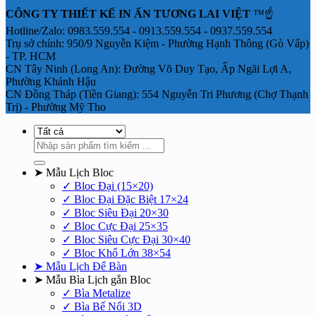
CÔNG TY THIẾT KẾ IN ẤN TƯƠNG LAI VIỆT
™☝️
Hotline/Zalo: 0983.559.554 - 0913.559.554 - 0937.559.554
Trụ sở chính: 950/9 Nguyễn Kiệm - Phường Hạnh Thông (Gò Vấp)
- TP. HCM
CN Tây Ninh (Long An): Đường Võ Duy Tạo, Ấp Ngãi Lợi A,
Phường Khánh Hậu
CN Đồng Tháp (Tiền Giang): 554 Nguyễn Tri Phương (Chợ Thạnh
Trị) - Phường Mỹ Tho
Tìm
kiếm:
➤ Mẫu Lịch Bloc
✓ Bloc Đại (15×20)
✓ Bloc Đại Đặc Biệt 17×24
✓ Bloc Siêu Đại 20×30
✓ Bloc Cực Đại 25×35
✓ Bloc Siêu Cực Đại 30×40
✓ Bloc Khổ Lớn 38×54
➤ Mẫu Lịch Để Bàn
➤ Mẫu Bìa Lịch gắn Bloc
✓ Bìa Metalize
✓ Bìa Bế Nổi 3D