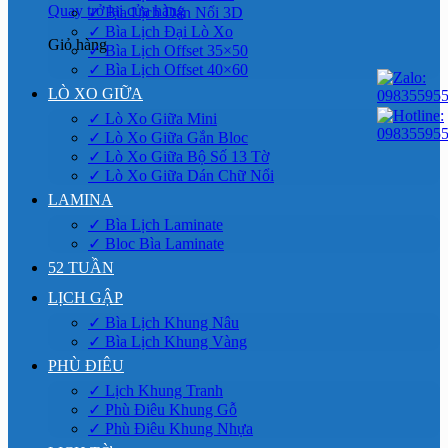
Quay trở lại cửa hàng
✓ Bìa Lịch Dán Nổi 3D
✓ Bìa Lịch Đại Lò Xo
Giỏ hàng
✓ Bìa Lịch Offset 35×50
✓ Bìa Lịch Offset 40×60
LÒ XO GIỮA
✓ Lò Xo Giữa Mini
✓ Lò Xo Giữa Gắn Bloc
✓ Lò Xo Giữa Bộ Số 13 Tờ
✓ Lò Xo Giữa Dán Chữ Nổi
LAMINA
✓ Bìa Lịch Laminate
✓ Bloc Bìa Laminate
52 TUẦN
LỊCH GẬP
✓ Bìa Lịch Khung Nâu
✓ Bìa Lịch Khung Vàng
PHÙ ĐIÊU
✓ Lịch Khung Tranh
✓ Phù Điêu Khung Gỗ
✓ Phù Điêu Khung Nhựa