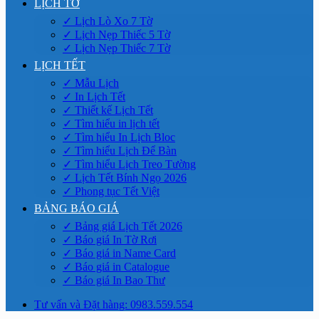
LỊCH TỜ
✓ Lịch Lò Xo 7 Tờ
✓ Lịch Nẹp Thiếc 5 Tờ
✓ Lịch Nẹp Thiếc 7 Tờ
LỊCH TẾT
✓ Mẫu Lịch
✓ In Lịch Tết
✓ Thiết kế Lịch Tết
✓ Tìm hiểu in lịch tết
✓ Tìm hiểu In Lịch Bloc
✓ Tìm hiểu Lịch Để Bàn
✓ Tìm hiểu Lịch Treo Tường
✓ Lịch Tết Bính Ngọ 2026
✓ Phong tục Tết Việt
BẢNG BÁO GIÁ
✓ Bảng giá Lịch Tết 2026
✓ Báo giá In Tờ Rơi
✓ Báo giá in Name Card
✓ Báo giá in Catalogue
✓ Báo giá In Bao Thư
Tư vấn và Đặt hàng: 0983.559.554