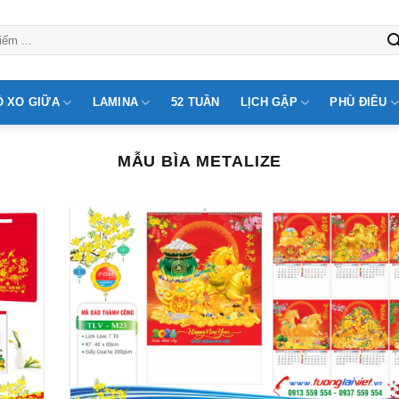
Ò XO GIỮA
LAMINA
52 TUẦN
LỊCH GẬP
PHÙ ĐIÊU
MẪU BÌA METALIZE