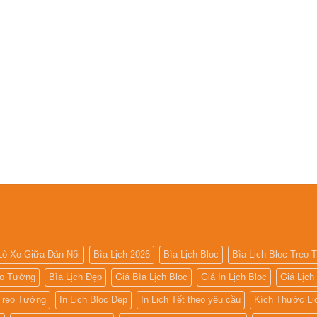
Lò Xo Giữa Dán Nổi
Bìa Lịch 2026
Bìa Lịch Bloc
Bìa Lịch Bloc Treo
eo Tường
Bìa Lịch Đẹp
Giá Bìa Lịch Bloc
Giá In Lịch Bloc
Giá Lịch
 Treo Tường
In Lịch Bloc Đẹp
In Lịch Tết theo yêu cầu
Kích Thước Lị