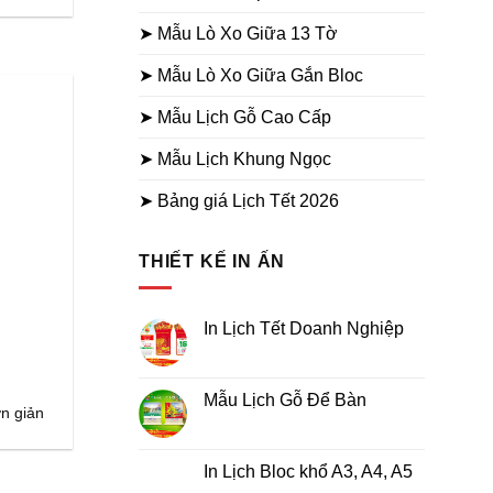
➤ Mẫu Lò Xo Giữa 13 Tờ
➤ Mẫu Lò Xo Giữa Gắn Bloc
➤ Mẫu Lịch Gỗ Cao Cấp
➤ Mẫu Lịch Khung Ngọc
➤ Bảng giá Lịch Tết 2026
THIẾT KẾ IN ẤN
In Lịch Tết Doanh Nghiệp
Không
có
bình
luận
Mẫu Lịch Gỗ Để Bàn
ở
ơn giản
In
Không
Lịch
có
Tết
bình
Doanh
luận
In Lịch Bloc khổ A3, A4, A5
Nghiệp
ở