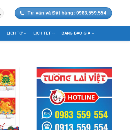
Tư vấn và Đặt hàng: 0983.559.554
LỊCH TỜ
LỊCH TẾT
BẢNG BÁO GIÁ