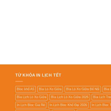
TỪ KHÓA IN LỊCH TẾT
Bloc khổ A5
Bìa Lò Xo Giữa
Bìa Lò Xo Giữa Bế Nổi
Bìa 
Bìa Lịch Lò Xo Giữa
Bìa Lịch Lò Xo Giữa 2026
Bìa Lịch Tr
In Lịch Bloc Giá Rẻ
In Lịch Bloc Khổ Đại 2026
In Lịch Bloc