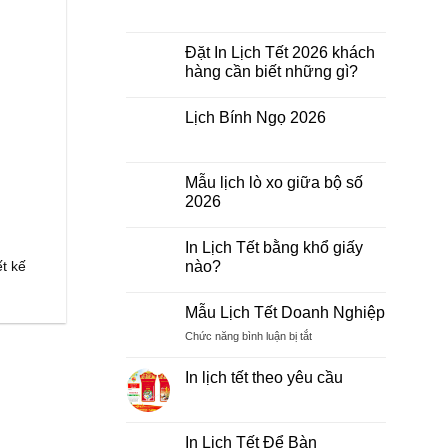
Mẫu
Không
Lịch
có
Phù
bình
Điêu
luận
Đặt In Lịch Tết 2026 khách
ở
hàng cần biết những gì?
In
Lịch
Không
Bloc
có
2026
Lịch Bính Ngọ 2026
bình
Giá
luận
Rẻ
Không
ở
có
Đặt
bình
In
luận
Mẫu lịch lò xo giữa bộ số
Lịch
ở
Tết
2026
Lịch
2026
Bính
khách
Không
Ngọ
hàng
có
2026
In Lịch Tết bằng khổ giấy
cần
bình
biết
luận
ết kế
nào?
những
ở
gì?
Mẫu
Không
lịch
có
Mẫu Lịch Tết Doanh Nghiệp
lò
bình
xo
luận
ở
Chức năng bình luận bị tắt
giữa
ở
bộ
In
Mẫu
số
Lịch
Lịch
In lịch tết theo yêu cầu
2026
Tết
Tết
bằng
Không
khổ
Doanh
có
giấy
Nghiệp
bình
nào?
luận
In Lịch Tết Để Bàn