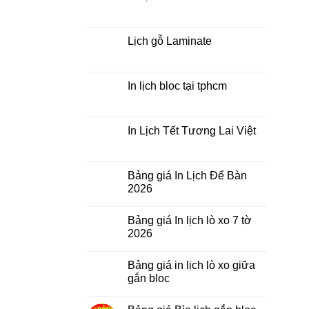
ở
In
Không
lịch
có
tết
bình
theo
luận
Lịch gỗ Laminate
yêu
ở
cầu
In
Không
Lịch
có
Tết
bình
Để
luận
In lịch bloc tại tphcm
Bàn
ở
Lịch
Không
gỗ
có
Laminate
bình
luận
In Lịch Tết Tương Lai Việt
ở
In
Không
lịch
có
bloc
bình
tại
luận
Bảng giá In Lịch Để Bàn
tphcm
ở
2026
In
Lịch
Không
Tết
có
Tương
Bảng giá In lịch lò xo 7 tờ
bình
Lai
luận
2026
Việt
ở
Bảng
Không
giá
có
Bảng giá in lịch lò xo giữa
In
bình
Lịch
luận
gắn bloc
Để
ở
Bàn
Bảng
Không
2026
giá
có