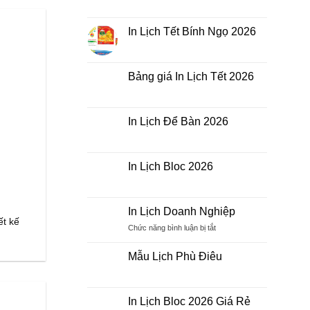
Mẫu
Không
Lịch
có
Gỗ
bình
Để
luận
In Lịch Tết Bính Ngọ 2026
Bàn
ở
In
Không
Lịch
có
Bloc
bình
khổ
luận
Bảng giá In Lịch Tết 2026
A3,
ở
A4,
In
Không
A5
Lịch
có
Tết
bình
Bính
luận
In Lịch Để Bàn 2026
Ngọ
ở
2026
Bảng
Không
giá
có
In
bình
Lịch
luận
In Lịch Bloc 2026
Tết
ở
2026
In
Không
Lịch
có
Để
bình
Bàn
luận
In Lịch Doanh Nghiệp
2026
ở
ết kế
In
ở
Chức năng bình luận bị tắt
Lịch
In
Bloc
Lịch
2026
Mẫu Lịch Phù Điêu
Doanh
Không
Nghiệp
có
bình
luận
In Lịch Bloc 2026 Giá Rẻ
ở