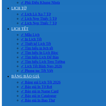
✓ Phù Điêu Khung Nhựa
LỊCH TỜ
✓ Lịch Lò Xo 7 Tờ
✓ Lịch Nẹp Thiếc 5 Tờ
✓ Lịch Nẹp Thiếc 7 Tờ
LỊCH TẾT
✓ Mẫu Lịch
✓ In Lịch Tết
✓ Thiết kế Lịch Tết
✓ Tìm hiểu in lịch tết
✓ Tìm hiểu In Lịch Bloc
✓ Tìm hiểu Lịch Để Bàn
✓ Tìm hiểu Lịch Treo Tường
✓ Lịch Tết Bính Ngọ 2026
✓ Phong tục Tết Việt
BẢNG BÁO GIÁ
✓ Bảng giá Lịch Tết 2026
✓ Báo giá In Tờ Rơi
✓ Báo giá in Name Card
✓ Báo giá in Catalogue
✓ Báo giá In Bao Thư