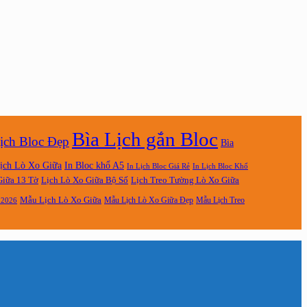
Bìa Lịch gắn Bloc
ịch Bloc Đẹp
Bìa
ịch Lò Xo Giữa
In Bloc khổ A5
In Lịch Bloc Giá Rẻ
In Lịch Bloc Khổ
Giữa 13 Tờ
Lịch Lò Xo Giữa Bộ Số
Lịch Treo Tường Lò Xo Giữa
Mẫu Lịch Lò Xo Giữa
Mẫu Lịch Lò Xo Giữa Đẹp
Mẫu Lịch Treo
 2026