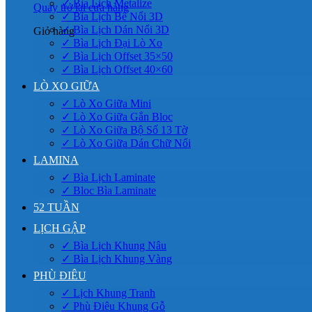
✓ Bìa Lịch Metalize
Quay trở lại cửa hàng
✓ Bìa Lịch Bế Nổi 3D
✓ Bìa Lịch Dán Nổi 3D
Giỏ hàng
✓ Bìa Lịch Đại Lò Xo
✓ Bìa Lịch Offset 35×50
✓ Bìa Lịch Offset 40×60
LÒ XO GIỮA
✓ Lò Xo Giữa Mini
✓ Lò Xo Giữa Gắn Bloc
✓ Lò Xo Giữa Bộ Số 13 Tờ
✓ Lò Xo Giữa Dán Chữ Nổi
LAMINA
✓ Bìa Lịch Laminate
✓ Bloc Bìa Laminate
52 TUẦN
LỊCH GẬP
✓ Bìa Lịch Khung Nâu
✓ Bìa Lịch Khung Vàng
PHÙ ĐIÊU
✓ Lịch Khung Tranh
✓ Phù Điêu Khung Gỗ