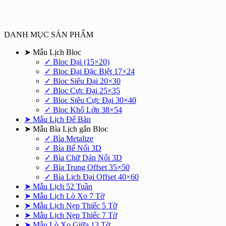
DANH MỤC SẢN PHẨM
➤ Mẫu Lịch Bloc
✓ Bloc Đại (15×20)
✓ Bloc Đại Đặc Biệt 17×24
✓ Bloc Siêu Đại 20×30
✓ Bloc Cực Đại 25×35
✓ Bloc Siêu Cực Đại 30×40
✓ Bloc Khổ Lớn 38×54
➤ Mẫu Lịch Để Bàn
➤ Mẫu Bìa Lịch gắn Bloc
✓ Bìa Metalize
✓ Bìa Bế Nổi 3D
✓ Bìa Chữ Dán Nổi 3D
✓ Bìa Trung Offset 35×50
✓ Bìa Lịch Đại Offset 40×60
➤ Mẫu Lịch 52 Tuần
➤ Mẫu Lịch Lò Xo 7 Tờ
➤ Mẫu Lịch Nẹp Thiếc 5 Tờ
➤ Mẫu Lịch Nẹp Thiếc 7 Tờ
➤ Mẫu Lò Xo Giữa 13 Tờ