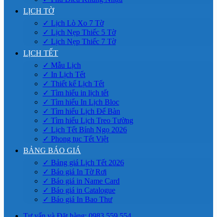
LỊCH TỜ
✓ Lịch Lò Xo 7 Tờ
✓ Lịch Nẹp Thiếc 5 Tờ
✓ Lịch Nẹp Thiếc 7 Tờ
LỊCH TẾT
✓ Mẫu Lịch
✓ In Lịch Tết
✓ Thiết kế Lịch Tết
✓ Tìm hiểu in lịch tết
✓ Tìm hiểu In Lịch Bloc
✓ Tìm hiểu Lịch Để Bàn
✓ Tìm hiểu Lịch Treo Tường
✓ Lịch Tết Bính Ngọ 2026
✓ Phong tục Tết Việt
BẢNG BÁO GIÁ
✓ Bảng giá Lịch Tết 2026
✓ Báo giá In Tờ Rơi
✓ Báo giá in Name Card
✓ Báo giá in Catalogue
✓ Báo giá In Bao Thư
Tư vấn và Đặt hàng: 0983.559.554