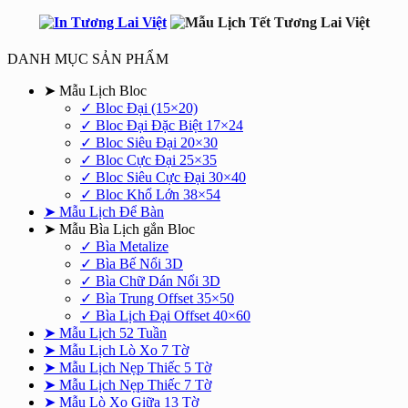
DANH MỤC SẢN PHẨM
➤ Mẫu Lịch Bloc
✓ Bloc Đại (15×20)
✓ Bloc Đại Đặc Biệt 17×24
✓ Bloc Siêu Đại 20×30
✓ Bloc Cực Đại 25×35
✓ Bloc Siêu Cực Đại 30×40
✓ Bloc Khổ Lớn 38×54
➤ Mẫu Lịch Để Bàn
➤ Mẫu Bìa Lịch gắn Bloc
✓ Bìa Metalize
✓ Bìa Bế Nổi 3D
✓ Bìa Chữ Dán Nổi 3D
✓ Bìa Trung Offset 35×50
✓ Bìa Lịch Đại Offset 40×60
➤ Mẫu Lịch 52 Tuần
➤ Mẫu Lịch Lò Xo 7 Tờ
➤ Mẫu Lịch Nẹp Thiếc 5 Tờ
➤ Mẫu Lịch Nẹp Thiếc 7 Tờ
➤ Mẫu Lò Xo Giữa 13 Tờ