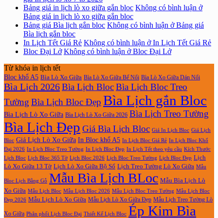
Bảng giá in lịch lò xo giữa gắn bloc
Không có bình luận
ở
Bảng giá in lịch lò xo giữa gắn bloc
Bảng giá Bìa lịch gắn bloc
Không có bình luận
ở Bảng giá
Bìa lịch gắn bloc
In Lịch Tết Giá Rẻ
Không có bình luận
ở In Lịch Tết Giá Rẻ
Bloc Đại Lở
Không có bình luận
ở Bloc Đại Lở
Từ khóa in lịch tết
Bloc khổ A5
Bìa Lò Xo Giữa
Bìa Lò Xo Giữa Bế Nổi
Bìa Lò Xo Giữa Dán Nổi
Bìa Lịch 2026
Bìa Lịch Bloc
Bìa Lịch Bloc Treo
Bìa Lịch gắn Bloc
Tường
Bìa Lịch Bloc Đẹp
Bìa Lịch Treo Tường
Bìa Lịch Lò Xo Giữa
Bìa Lịch Lò Xo Giữa 2026
Bìa Lịch Đẹp
Giá Bìa Lịch Bloc
Giá In Lịch Bloc
Giá Lịch
Giá Lịch Lò Xo Giữa
In Bloc khổ A5
Bloc
In Lịch Bloc Giá Rẻ
In Lịch Bloc Khổ
In Lịch Bloc Đẹp
Đại 2026
In Lịch Bloc Treo Tường
In Lịch Tết theo yêu cầu
Kích Thước
Lịch
Lịch Bloc Treo Tường
Lịch Bloc
Lịch Bloc 365 Tờ
Lịch Bloc 2026
Lịch Bloc Đẹp
Lò Xo Giữa 13 Tờ
Lịch Lò Xo Giữa Bộ Số
Lịch Treo Tường Lò Xo Giữa
Mẫu
Mẫu Bìa Lịch BLoc
Mẫu Bìa Lịch Lò
Bloc Lịch Bằng Gỗ
Xo Giữa
Mẫu Lịch Bloc
Mẫu Lịch Bloc 2026
Mẫu Lịch Bloc Treo Tường
Mẫu Lịch Bloc
Mẫu Lịch Lò Xo Giữa
Mẫu Lịch Lò Xo Giữa Đẹp
Mẫu Lịch Treo Tường Lò
Đẹp 2026
Ép Kim Bìa
Xo Giữa
Phân phối Lịch Bloc Đại
Thiết Kế Lịch Bloc