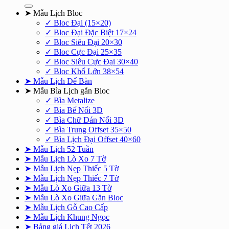
➤ Mẫu Lịch Bloc
✓ Bloc Đại (15×20)
✓ Bloc Đại Đặc Biệt 17×24
✓ Bloc Siêu Đại 20×30
✓ Bloc Cực Đại 25×35
✓ Bloc Siêu Cực Đại 30×40
✓ Bloc Khổ Lớn 38×54
➤ Mẫu Lịch Để Bàn
➤ Mẫu Bìa Lịch gắn Bloc
✓ Bìa Metalize
✓ Bìa Bế Nổi 3D
✓ Bìa Chữ Dán Nổi 3D
✓ Bìa Trung Offset 35×50
✓ Bìa Lịch Đại Offset 40×60
➤ Mẫu Lịch 52 Tuần
➤ Mẫu Lịch Lò Xo 7 Tờ
➤ Mẫu Lịch Nẹp Thiếc 5 Tờ
➤ Mẫu Lịch Nẹp Thiếc 7 Tờ
➤ Mẫu Lò Xo Giữa 13 Tờ
➤ Mẫu Lò Xo Giữa Gắn Bloc
➤ Mẫu Lịch Gỗ Cao Cấp
➤ Mẫu Lịch Khung Ngọc
➤ Bảng giá Lịch Tết 2026