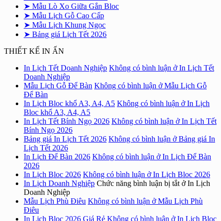
➤ Mẫu Lò Xo Giữa Gắn Bloc
➤ Mẫu Lịch Gỗ Cao Cấp
➤ Mẫu Lịch Khung Ngọc
➤ Bảng giá Lịch Tết 2026
THIẾT KẾ IN ẤN
In Lịch Tết Doanh Nghiệp
Không có bình luận
ở In Lịch Tết
Doanh Nghiệp
Mẫu Lịch Gỗ Để Bàn
Không có bình luận
ở Mẫu Lịch Gỗ
Để Bàn
In Lịch Bloc khổ A3, A4, A5
Không có bình luận
ở In Lịch
Bloc khổ A3, A4, A5
In Lịch Tết Bính Ngọ 2026
Không có bình luận
ở In Lịch Tết
Bính Ngọ 2026
Bảng giá In Lịch Tết 2026
Không có bình luận
ở Bảng giá In
Lịch Tết 2026
In Lịch Để Bàn 2026
Không có bình luận
ở In Lịch Để Bàn
2026
In Lịch Bloc 2026
Không có bình luận
ở In Lịch Bloc 2026
In Lịch Doanh Nghiệp
Chức năng bình luận bị tắt
ở In Lịch
Doanh Nghiệp
Mẫu Lịch Phù Điêu
Không có bình luận
ở Mẫu Lịch Phù
Điêu
In Lịch Bloc 2026 Giá Rẻ
Không có bình luận
ở In Lịch Bloc