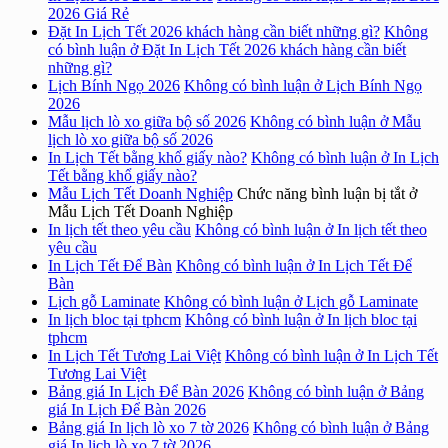
2026 Giá Rẻ
Đặt In Lịch Tết 2026 khách hàng cần biết những gì?
Không
có bình luận
ở Đặt In Lịch Tết 2026 khách hàng cần biết
những gì?
Lịch Bính Ngọ 2026
Không có bình luận
ở Lịch Bính Ngọ
2026
Mẫu lịch lò xo giữa bộ số 2026
Không có bình luận
ở Mẫu
lịch lò xo giữa bộ số 2026
In Lịch Tết bằng khổ giấy nào?
Không có bình luận
ở In Lịch
Tết bằng khổ giấy nào?
Mẫu Lịch Tết Doanh Nghiệp
Chức năng bình luận bị tắt
ở
Mẫu Lịch Tết Doanh Nghiệp
In lịch tết theo yêu cầu
Không có bình luận
ở In lịch tết theo
yêu cầu
In Lịch Tết Để Bàn
Không có bình luận
ở In Lịch Tết Để
Bàn
Lịch gỗ Laminate
Không có bình luận
ở Lịch gỗ Laminate
In lịch bloc tại tphcm
Không có bình luận
ở In lịch bloc tại
tphcm
In Lịch Tết Tương Lai Việt
Không có bình luận
ở In Lịch Tết
Tương Lai Việt
Bảng giá In Lịch Để Bàn 2026
Không có bình luận
ở Bảng
giá In Lịch Để Bàn 2026
Bảng giá In lịch lò xo 7 tờ 2026
Không có bình luận
ở Bảng
giá In lịch lò xo 7 tờ 2026