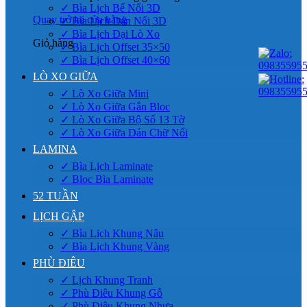
✓ Bìa Lịch Bế Nổi 3D
Quay trở lại cửa hàng
✓ Bìa Lịch Dán Nổi 3D
✓ Bìa Lịch Đại Lò Xo
Giỏ hàng
✓ Bìa Lịch Offset 35×50
✓ Bìa Lịch Offset 40×60
LÒ XO GIỮA
✓ Lò Xo Giữa Mini
✓ Lò Xo Giữa Gắn Bloc
✓ Lò Xo Giữa Bộ Số 13 Tờ
✓ Lò Xo Giữa Dán Chữ Nổi
LAMINA
✓ Bìa Lịch Laminate
✓ Bloc Bìa Laminate
52 TUẦN
LỊCH GẬP
✓ Bìa Lịch Khung Nâu
✓ Bìa Lịch Khung Vàng
PHÙ ĐIÊU
✓ Lịch Khung Tranh
✓ Phù Điêu Khung Gỗ
✓ Phù Điêu Khung Nhựa