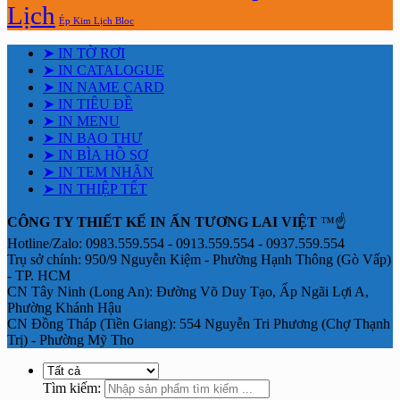
Lịch
Ép Kim Lịch Bloc
➤ IN TỜ RƠI
➤ IN CATALOGUE
➤ IN NAME CARD
➤ IN TIÊU ĐỀ
➤ IN MENU
➤ IN BAO THƯ
➤ IN BÌA HỒ SƠ
➤ IN TEM NHÃN
➤ IN THIỆP TẾT
CÔNG TY THIẾT KẾ IN ẤN TƯƠNG LAI VIỆT
™☝️
Hotline/Zalo: 0983.559.554 - 0913.559.554 - 0937.559.554
Trụ sở chính: 950/9 Nguyễn Kiệm - Phường Hạnh Thông (Gò Vấp)
- TP. HCM
CN Tây Ninh (Long An): Đường Võ Duy Tạo, Ấp Ngãi Lợi A,
Phường Khánh Hậu
CN Đồng Tháp (Tiền Giang): 554 Nguyễn Tri Phương (Chợ Thạnh
Trị) - Phường Mỹ Tho
Tìm kiếm: