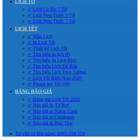
LỊCH TỜ
✓ Lịch Lò Xo 7 Tờ
✓ Lịch Nẹp Thiếc 5 Tờ
✓ Lịch Nẹp Thiếc 7 Tờ
LỊCH TẾT
✓ Mẫu Lịch
✓ In Lịch Tết
✓ Thiết kế Lịch Tết
✓ Tìm hiểu in lịch tết
✓ Tìm hiểu In Lịch Bloc
✓ Tìm hiểu Lịch Để Bàn
✓ Tìm hiểu Lịch Treo Tường
✓ Lịch Tết Bính Ngọ 2026
✓ Phong tục Tết Việt
BẢNG BÁO GIÁ
✓ Bảng giá Lịch Tết 2026
✓ Báo giá In Tờ Rơi
✓ Báo giá in Name Card
✓ Báo giá in Catalogue
✓ Báo giá In Bao Thư
Tư vấn và Đặt hàng: 0983.559.554