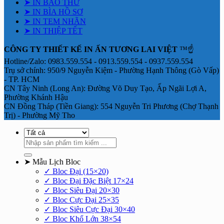
➤ IN BAO THƯ
➤ IN BÌA HỒ SƠ
➤ IN TEM NHÃN
➤ IN THIỆP TẾT
CÔNG TY THIẾT KẾ IN ẤN TƯƠNG LAI VIỆT
™☝️
Hotline/Zalo: 0983.559.554 - 0913.559.554 - 0937.559.554
Trụ sở chính: 950/9 Nguyễn Kiệm - Phường Hạnh Thông (Gò Vấp)
- TP. HCM
CN Tây Ninh (Long An): Đường Võ Duy Tạo, Ấp Ngãi Lợi A,
Phường Khánh Hậu
CN Đồng Tháp (Tiền Giang): 554 Nguyễn Tri Phương (Chợ Thạnh
Trị) - Phường Mỹ Tho
Tìm
kiếm:
➤ Mẫu Lịch Bloc
✓ Bloc Đại (15×20)
✓ Bloc Đại Đặc Biệt 17×24
✓ Bloc Siêu Đại 20×30
✓ Bloc Cực Đại 25×35
✓ Bloc Siêu Cực Đại 30×40
✓ Bloc Khổ Lớn 38×54