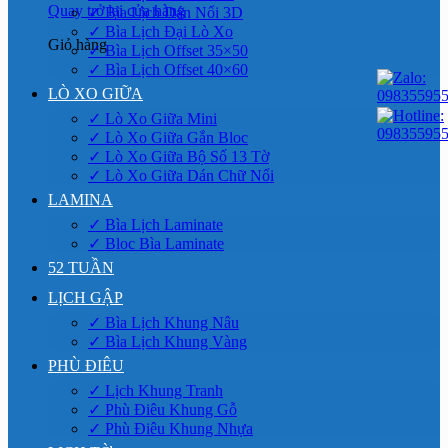
Quay trở lại cửa hàng
✓ Bìa Lịch Dán Nổi 3D
✓ Bìa Lịch Đại Lò Xo
Giỏ hàng
✓ Bìa Lịch Offset 35×50
✓ Bìa Lịch Offset 40×60
LÒ XO GIỮA
✓ Lò Xo Giữa Mini
✓ Lò Xo Giữa Gắn Bloc
✓ Lò Xo Giữa Bộ Số 13 Tờ
✓ Lò Xo Giữa Dán Chữ Nổi
LAMINA
✓ Bìa Lịch Laminate
✓ Bloc Bìa Laminate
52 TUẦN
LỊCH GẬP
✓ Bìa Lịch Khung Nâu
✓ Bìa Lịch Khung Vàng
PHÙ ĐIÊU
✓ Lịch Khung Tranh
✓ Phù Điêu Khung Gỗ
✓ Phù Điêu Khung Nhựa