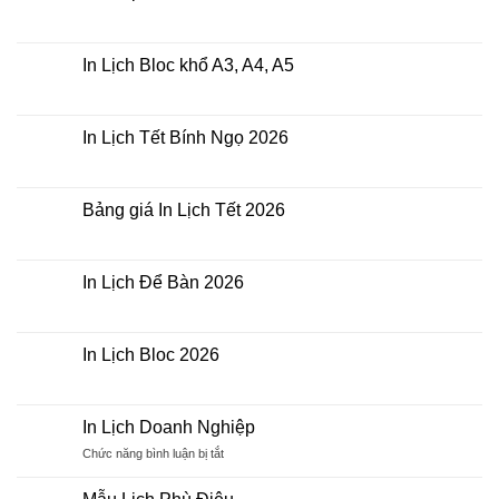
ở
In
Không
Lịch
có
Tết
bình
Doanh
luận
In Lịch Bloc khổ A3, A4, A5
Nghiệp
ở
Mẫu
Không
Lịch
có
Gỗ
bình
Để
luận
In Lịch Tết Bính Ngọ 2026
Bàn
ở
In
Không
Lịch
có
Bloc
bình
khổ
luận
Bảng giá In Lịch Tết 2026
A3,
ở
A4,
In
Không
A5
Lịch
có
Tết
bình
Bính
luận
In Lịch Để Bàn 2026
Ngọ
ở
2026
Bảng
Không
giá
có
In
bình
Lịch
luận
In Lịch Bloc 2026
Tết
ở
2026
In
Không
Lịch
có
Để
bình
Bàn
luận
In Lịch Doanh Nghiệp
2026
ở
In
ở
Chức năng bình luận bị tắt
Lịch
In
Bloc
Lịch
2026