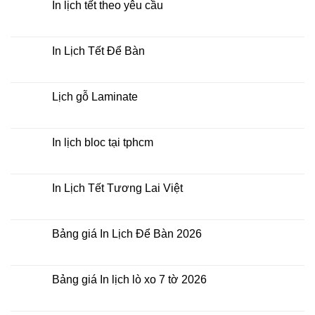
bằng
In lịch tết theo yêu cầu
khổ
Tết
giấy
Không
Doanh
nào?
có
Nghiệp
bình
luận
In Lịch Tết Để Bàn
ở
In
Không
lịch
có
tết
bình
theo
luận
Lịch gỗ Laminate
yêu
ở
cầu
In
Không
Lịch
có
Tết
bình
Để
luận
In lịch bloc tại tphcm
Bàn
ở
Lịch
Không
gỗ
có
Laminate
bình
luận
In Lịch Tết Tương Lai Việt
ở
In
Không
lịch
có
bloc
bình
tại
luận
Bảng giá In Lịch Để Bàn 2026
tphcm
ở
In
Không
Lịch
có
Tết
bình
Tương
luận
Bảng giá In lịch lò xo 7 tờ 2026
Lai
ở
Việt
Bảng
Không
giá
có
In
bình