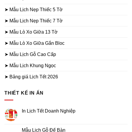
➤ Mẫu Lịch Nẹp Thiếc 5 Tờ
➤ Mẫu Lịch Nẹp Thiếc 7 Tờ
➤ Mẫu Lò Xo Giữa 13 Tờ
➤ Mẫu Lò Xo Giữa Gắn Bloc
➤ Mẫu Lịch Gỗ Cao Cấp
➤ Mẫu Lịch Khung Ngọc
➤ Bảng giá Lịch Tết 2026
THIẾT KẾ IN ẤN
In Lịch Tết Doanh Nghiệp
Không
có
bình
luận
Mẫu Lịch Gỗ Để Bàn