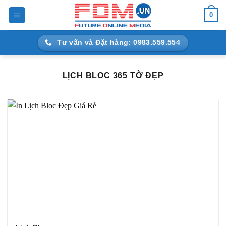
Bỏ
0
qua
nội
Tư vấn và Đặt hàng: 0983.559.554
dung
LỊCH BLOC 365 TỜ ĐẸP