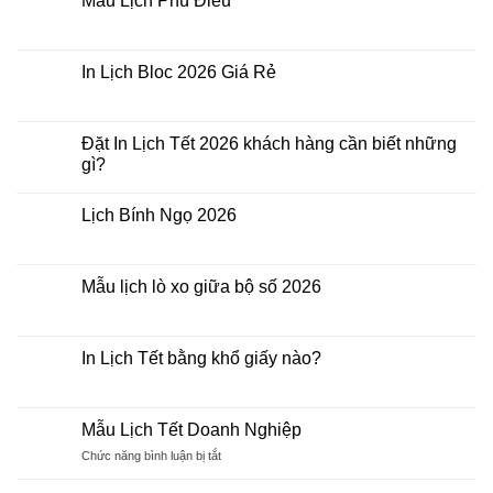
Mẫu Lịch Phù Điêu
Doanh
Không
Nghiệp
có
bình
luận
In Lịch Bloc 2026 Giá Rẻ
ở
Mẫu
Không
Lịch
có
Phù
bình
Điêu
luận
Đặt In Lịch Tết 2026 khách hàng cần biết những
ở
gì?
In
Lịch
Không
Bloc
có
2026
Lịch Bính Ngọ 2026
bình
Giá
luận
Rẻ
Không
ở
có
Đặt
bình
In
luận
Mẫu lịch lò xo giữa bộ số 2026
Lịch
ở
Tết
Lịch
Không
2026
Bính
có
khách
Ngọ
bình
hàng
2026
luận
In Lịch Tết bằng khổ giấy nào?
cần
ở
biết
Mẫu
Không
những
lịch
có
gì?
lò
bình
xo
luận
Mẫu Lịch Tết Doanh Nghiệp
giữa
ở
bộ
In
ở
Chức năng bình luận bị tắt
số
Lịch
Mẫu
2026
Tết
Lịch