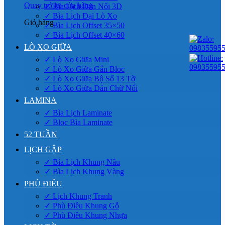
Quay trở lại cửa hàng
✓ Bìa Lịch Dán Nổi 3D
✓ Bìa Lịch Đại Lò Xo
Giỏ hàng
✓ Bìa Lịch Offset 35×50
✓ Bìa Lịch Offset 40×60
LÒ XO GIỮA
✓ Lò Xo Giữa Mini
✓ Lò Xo Giữa Gắn Bloc
✓ Lò Xo Giữa Bộ Số 13 Tờ
✓ Lò Xo Giữa Dán Chữ Nổi
LAMINA
✓ Bìa Lịch Laminate
✓ Bloc Bìa Laminate
52 TUẦN
LỊCH GẬP
✓ Bìa Lịch Khung Nâu
✓ Bìa Lịch Khung Vàng
PHÙ ĐIÊU
✓ Lịch Khung Tranh
✓ Phù Điêu Khung Gỗ
✓ Phù Điêu Khung Nhựa