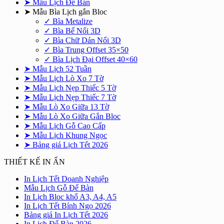
➤ Mẫu Lịch Để Bàn
➤ Mẫu Bìa Lịch gắn Bloc
✓ Bìa Metalize
✓ Bìa Bế Nổi 3D
✓ Bìa Chữ Dán Nổi 3D
✓ Bìa Trung Offset 35×50
✓ Bìa Lịch Đại Offset 40×60
➤ Mẫu Lịch 52 Tuần
➤ Mẫu Lịch Lò Xo 7 Tờ
➤ Mẫu Lịch Nẹp Thiếc 5 Tờ
➤ Mẫu Lịch Nẹp Thiếc 7 Tờ
➤ Mẫu Lò Xo Giữa 13 Tờ
➤ Mẫu Lò Xo Giữa Gắn Bloc
➤ Mẫu Lịch Gỗ Cao Cấp
➤ Mẫu Lịch Khung Ngọc
➤ Bảng giá Lịch Tết 2026
THIẾT KẾ IN ẤN
Không
In Lịch Tết Doanh Nghiệp
Không
có
Mẫu Lịch Gỗ Để Bàn
có
bình
Không
In Lịch Bloc khổ A3, A4, A5
bình
luận
Không
có
In Lịch Tết Bính Ngọ 2026
ở
luận
Không
có
bình
Bảng giá In Lịch Tết 2026
ở
In
Không
có
bình
luận
In Lịch Để Bàn 2026