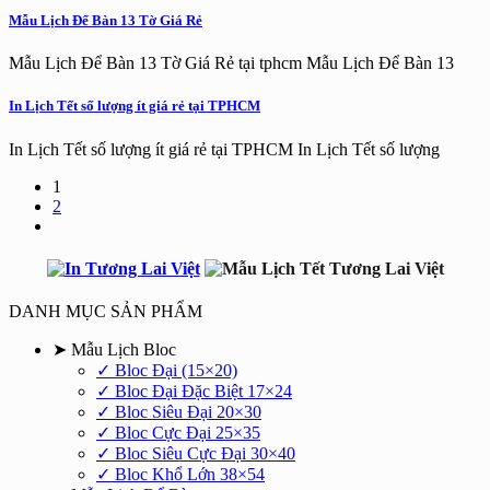
Mẫu Lịch Để Bàn 13 Tờ Giá Rẻ
Mẫu Lịch Để Bàn 13 Tờ Giá Rẻ tại tphcm Mẫu Lịch Để Bàn 13
In Lịch Tết số lượng ít giá rẻ tại TPHCM
In Lịch Tết số lượng ít giá rẻ tại TPHCM In Lịch Tết số lượng
1
2
DANH MỤC SẢN PHẨM
➤ Mẫu Lịch Bloc
✓ Bloc Đại (15×20)
✓ Bloc Đại Đặc Biệt 17×24
✓ Bloc Siêu Đại 20×30
✓ Bloc Cực Đại 25×35
✓ Bloc Siêu Cực Đại 30×40
✓ Bloc Khổ Lớn 38×54