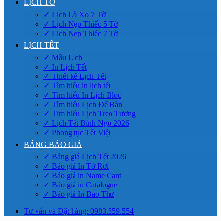
LỊCH TỜ
✓ Lịch Lò Xo 7 Tờ
✓ Lịch Nẹp Thiếc 5 Tờ
✓ Lịch Nẹp Thiếc 7 Tờ
LỊCH TẾT
✓ Mẫu Lịch
✓ In Lịch Tết
✓ Thiết kế Lịch Tết
✓ Tìm hiểu in lịch tết
✓ Tìm hiểu In Lịch Bloc
✓ Tìm hiểu Lịch Để Bàn
✓ Tìm hiểu Lịch Treo Tường
✓ Lịch Tết Bính Ngọ 2026
✓ Phong tục Tết Việt
BẢNG BÁO GIÁ
✓ Bảng giá Lịch Tết 2026
✓ Báo giá In Tờ Rơi
✓ Báo giá in Name Card
✓ Báo giá in Catalogue
✓ Báo giá In Bao Thư
Tư vấn và Đặt hàng: 0983.559.554