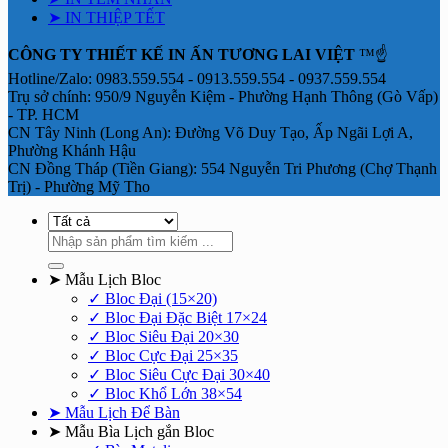
➤ IN THIỆP TẾT
CÔNG TY THIẾT KẾ IN ẤN TƯƠNG LAI VIỆT
™☝️
Hotline/Zalo: 0983.559.554 - 0913.559.554 - 0937.559.554
Trụ sở chính: 950/9 Nguyễn Kiệm - Phường Hạnh Thông (Gò Vấp)
- TP. HCM
CN Tây Ninh (Long An): Đường Võ Duy Tạo, Ấp Ngãi Lợi A,
Phường Khánh Hậu
CN Đồng Tháp (Tiền Giang): 554 Nguyễn Tri Phương (Chợ Thạnh
Trị) - Phường Mỹ Tho
Tìm
kiếm:
➤ Mẫu Lịch Bloc
✓ Bloc Đại (15×20)
✓ Bloc Đại Đặc Biệt 17×24
✓ Bloc Siêu Đại 20×30
✓ Bloc Cực Đại 25×35
✓ Bloc Siêu Cực Đại 30×40
✓ Bloc Khổ Lớn 38×54
➤ Mẫu Lịch Để Bàn
➤ Mẫu Bìa Lịch gắn Bloc