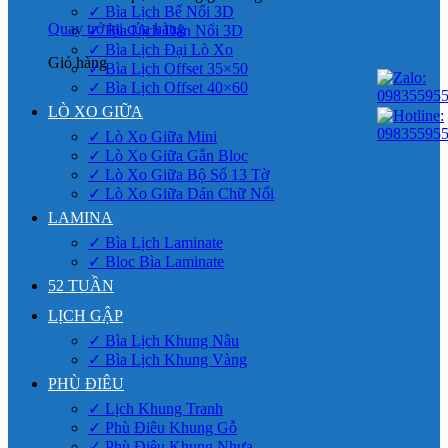
✓ Bìa Lịch Bế Nổi 3D
Quay trở lại cửa hàng
✓ Bìa Lịch Dán Nổi 3D
✓ Bìa Lịch Đại Lò Xo
Giỏ hàng
✓ Bìa Lịch Offset 35×50
✓ Bìa Lịch Offset 40×60
LÒ XO GIỮA
✓ Lò Xo Giữa Mini
✓ Lò Xo Giữa Gắn Bloc
✓ Lò Xo Giữa Bộ Số 13 Tờ
✓ Lò Xo Giữa Dán Chữ Nổi
LAMINA
✓ Bìa Lịch Laminate
✓ Bloc Bìa Laminate
52 TUẦN
LỊCH GẬP
✓ Bìa Lịch Khung Nâu
✓ Bìa Lịch Khung Vàng
PHÙ ĐIÊU
✓ Lịch Khung Tranh
✓ Phù Điêu Khung Gỗ
✓ Phù Điêu Khung Nhựa