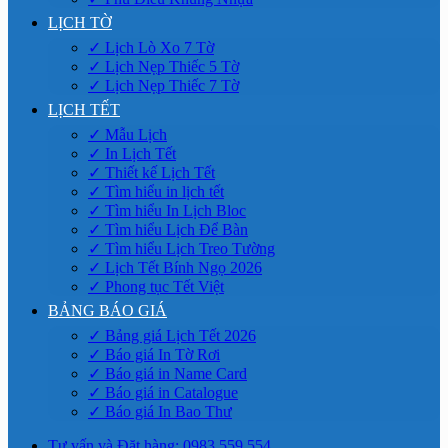
LỊCH TỜ
✓ Lịch Lò Xo 7 Tờ
✓ Lịch Nẹp Thiếc 5 Tờ
✓ Lịch Nẹp Thiếc 7 Tờ
LỊCH TẾT
✓ Mẫu Lịch
✓ In Lịch Tết
✓ Thiết kế Lịch Tết
✓ Tìm hiểu in lịch tết
✓ Tìm hiểu In Lịch Bloc
✓ Tìm hiểu Lịch Để Bàn
✓ Tìm hiểu Lịch Treo Tường
✓ Lịch Tết Bính Ngọ 2026
✓ Phong tục Tết Việt
BẢNG BÁO GIÁ
✓ Bảng giá Lịch Tết 2026
✓ Báo giá In Tờ Rơi
✓ Báo giá in Name Card
✓ Báo giá in Catalogue
✓ Báo giá In Bao Thư
Tư vấn và Đặt hàng: 0983.559.554