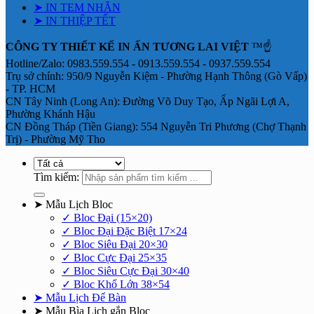
➤ IN TEM NHÃN
➤ IN THIỆP TẾT
CÔNG TY THIẾT KẾ IN ẤN TƯƠNG LAI VIỆT
™☝️
Hotline/Zalo: 0983.559.554 - 0913.559.554 - 0937.559.554
Trụ sở chính: 950/9 Nguyễn Kiệm - Phường Hạnh Thông (Gò Vấp)
- TP. HCM
CN Tây Ninh (Long An): Đường Võ Duy Tạo, Ấp Ngãi Lợi A,
Phường Khánh Hậu
CN Đồng Tháp (Tiền Giang): 554 Nguyễn Tri Phương (Chợ Thạnh
Trị) - Phường Mỹ Tho
Tìm kiếm:
➤ Mẫu Lịch Bloc
✓ Bloc Đại (15×20)
✓ Bloc Đại Đặc Biệt 17×24
✓ Bloc Siêu Đại 20×30
✓ Bloc Cực Đại 25×35
✓ Bloc Siêu Cực Đại 30×40
✓ Bloc Khổ Lớn 38×54
➤ Mẫu Lịch Để Bàn
➤ Mẫu Bìa Lịch gắn Bloc