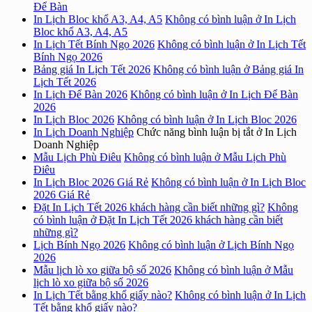
Để Bàn
In Lịch Bloc khổ A3, A4, A5
Không có bình luận
ở In Lịch
Bloc khổ A3, A4, A5
In Lịch Tết Bính Ngọ 2026
Không có bình luận
ở In Lịch Tết
Bính Ngọ 2026
Bảng giá In Lịch Tết 2026
Không có bình luận
ở Bảng giá In
Lịch Tết 2026
In Lịch Để Bàn 2026
Không có bình luận
ở In Lịch Để Bàn
2026
In Lịch Bloc 2026
Không có bình luận
ở In Lịch Bloc 2026
In Lịch Doanh Nghiệp
Chức năng bình luận bị tắt
ở In Lịch
Doanh Nghiệp
Mẫu Lịch Phù Điêu
Không có bình luận
ở Mẫu Lịch Phù
Điêu
In Lịch Bloc 2026 Giá Rẻ
Không có bình luận
ở In Lịch Bloc
2026 Giá Rẻ
Đặt In Lịch Tết 2026 khách hàng cần biết những gì?
Không
có bình luận
ở Đặt In Lịch Tết 2026 khách hàng cần biết
những gì?
Lịch Bính Ngọ 2026
Không có bình luận
ở Lịch Bính Ngọ
2026
Mẫu lịch lò xo giữa bộ số 2026
Không có bình luận
ở Mẫu
lịch lò xo giữa bộ số 2026
In Lịch Tết bằng khổ giấy nào?
Không có bình luận
ở In Lịch
Tết bằng khổ giấy nào?