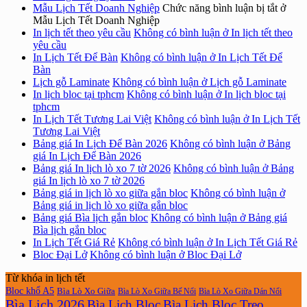
Mẫu Lịch Tết Doanh Nghiệp
Chức năng bình luận bị tắt
ở
Mẫu Lịch Tết Doanh Nghiệp
In lịch tết theo yêu cầu
Không có bình luận
ở In lịch tết theo
yêu cầu
In Lịch Tết Để Bàn
Không có bình luận
ở In Lịch Tết Để
Bàn
Lịch gỗ Laminate
Không có bình luận
ở Lịch gỗ Laminate
In lịch bloc tại tphcm
Không có bình luận
ở In lịch bloc tại
tphcm
In Lịch Tết Tương Lai Việt
Không có bình luận
ở In Lịch Tết
Tương Lai Việt
Bảng giá In Lịch Để Bàn 2026
Không có bình luận
ở Bảng
giá In Lịch Để Bàn 2026
Bảng giá In lịch lò xo 7 tờ 2026
Không có bình luận
ở Bảng
giá In lịch lò xo 7 tờ 2026
Bảng giá in lịch lò xo giữa gắn bloc
Không có bình luận
ở
Bảng giá in lịch lò xo giữa gắn bloc
Bảng giá Bìa lịch gắn bloc
Không có bình luận
ở Bảng giá
Bìa lịch gắn bloc
In Lịch Tết Giá Rẻ
Không có bình luận
ở In Lịch Tết Giá Rẻ
Bloc Đại Lở
Không có bình luận
ở Bloc Đại Lở
Từ khóa in lịch tết
Bloc khổ A5
Bìa Lò Xo Giữa
Bìa Lò Xo Giữa Bế Nổi
Bìa Lò Xo Giữa Dán Nổi
Bìa Lịch 2026
Bìa Lịch Bloc
Bìa Lịch Bloc Treo