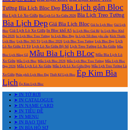
Bìa Lịch gắn Bloc
Tường
Bìa Lịch Bloc Đẹp
Bìa Lịch Treo Tường
Bìa Lịch Lò Xo Giữa
Bìa Lịch Lò Xo Giữa 2026
Bìa Lịch Đẹp
Giá Bìa Lịch Bloc
Giá In Lịch Bloc
Giá Lịch
Giá Lịch Lò Xo Giữa
In Bloc khổ A5
Bloc
In Lịch Bloc Giá Rẻ
In Lịch Bloc Khổ
In Lịch Bloc Đẹp
Đại 2026
In Lịch Bloc Treo Tường
In Lịch Tết theo yêu cầu
Kích Thước
Lịch
Lịch Bloc Treo Tường
Lịch Bloc
Lịch Bloc 365 Tờ
Lịch Bloc 2026
Lịch Bloc Đẹp
Lò Xo Giữa 13 Tờ
Lịch Lò Xo Giữa Bộ Số
Lịch Treo Tường Lò Xo Giữa
Mẫu
Mẫu Bìa Lịch BLoc
Mẫu Bìa Lịch Lò
Bloc Lịch Bằng Gỗ
Xo Giữa
Mẫu Lịch Bloc
Mẫu Lịch Bloc 2026
Mẫu Lịch Bloc Treo Tường
Mẫu Lịch Bloc
Mẫu Lịch Lò Xo Giữa
Mẫu Lịch Lò Xo Giữa Đẹp
Mẫu Lịch Treo Tường Lò
Đẹp 2026
Ép Kim Bìa
Xo Giữa
Phân phối Lịch Bloc Đại
Thiết Kế Lịch Bloc
Lịch
Ép Kim Lịch Bloc
➤ IN TỜ RƠI
➤ IN CATALOGUE
➤ IN NAME CARD
➤ IN TIÊU ĐỀ
➤ IN MENU
➤ IN BAO THƯ
➤ IN BÌA HỒ SƠ