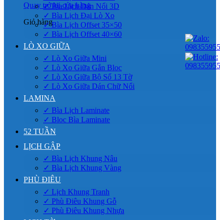
Quay trở lại cửa hàng
✓ Bìa Lịch Dán Nổi 3D
✓ Bìa Lịch Đại Lò Xo
Giỏ hàng
✓ Bìa Lịch Offset 35×50
✓ Bìa Lịch Offset 40×60
LÒ XO GIỮA
✓ Lò Xo Giữa Mini
✓ Lò Xo Giữa Gắn Bloc
✓ Lò Xo Giữa Bộ Số 13 Tờ
✓ Lò Xo Giữa Dán Chữ Nổi
LAMINA
✓ Bìa Lịch Laminate
✓ Bloc Bìa Laminate
52 TUẦN
LỊCH GẬP
✓ Bìa Lịch Khung Nâu
✓ Bìa Lịch Khung Vàng
PHÙ ĐIÊU
✓ Lịch Khung Tranh
✓ Phù Điêu Khung Gỗ
✓ Phù Điêu Khung Nhựa