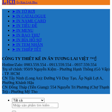
Lịch
Ép Kim Lịch Bloc
➤ IN TỜ RƠI
➤ IN CATALOGUE
➤ IN NAME CARD
➤ IN TIÊU ĐỀ
➤ IN MENU
➤ IN BAO THƯ
➤ IN BÌA HỒ SƠ
➤ IN TEM NHÃN
➤ IN THIỆP TẾT
CÔNG TY THIẾT KẾ IN ẤN TƯƠNG LAI VIỆT
™☝️
Hotline/Zalo: 0983.559.554 - 0913.559.554 - 0937.559.554
Trụ sở chính: 950/9 Nguyễn Kiệm - Phường Hạnh Thông (Gò Vấp)
- TP. HCM
CN Tây Ninh (Long An): Đường Võ Duy Tạo, Ấp Ngãi Lợi A,
Phường Khánh Hậu
CN Đồng Tháp (Tiền Giang): 554 Nguyễn Tri Phương (Chợ Thạnh
Trị) - Phường Mỹ Tho
Tìm
kiếm: