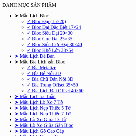
DANH MỤC SẢN PHẨM
➤ Mẫu Lịch Bloc
✓ Bloc Đại (15×20)
✓ Bloc Đại Đặc Biệt 17×24
✓ Bloc Siêu Đại 20×30
✓ Bloc Cực Đại 25×35
✓ Bloc Siêu Cực Đại 30×40
✓ Bloc Khổ Lớn 38×54
➤ Mẫu Lịch Để Bàn
➤ Mẫu Bìa Lịch gắn Bloc
✓ Bìa Metalize
✓ Bìa Bế Nổi 3D
✓ Bìa Chữ Dán Nổi 3D
✓ Bìa Trung Offset 35×50
✓ Bìa Lịch Đại Offset 40×60
➤ Mẫu Lịch 52 Tuần
➤ Mẫu Lịch Lò Xo 7 Tờ
➤ Mẫu Lịch Nẹp Thiếc 5 Tờ
➤ Mẫu Lịch Nẹp Thiếc 7 Tờ
➤ Mẫu Lò Xo Giữa 13 Tờ
➤ Mẫu Lò Xo Giữa Gắn Bloc
➤ Mẫu Lịch Gỗ Cao Cấp