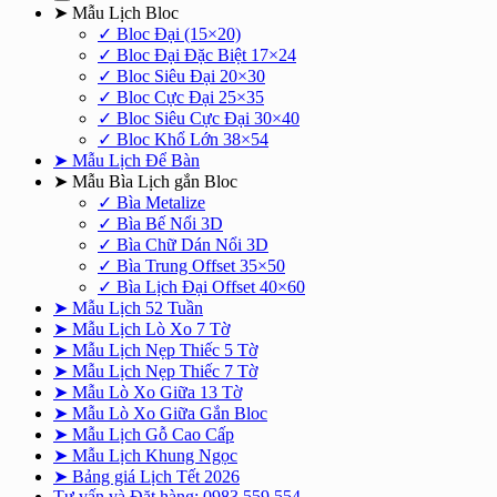
➤ Mẫu Lịch Bloc
✓ Bloc Đại (15×20)
✓ Bloc Đại Đặc Biệt 17×24
✓ Bloc Siêu Đại 20×30
✓ Bloc Cực Đại 25×35
✓ Bloc Siêu Cực Đại 30×40
✓ Bloc Khổ Lớn 38×54
➤ Mẫu Lịch Để Bàn
➤ Mẫu Bìa Lịch gắn Bloc
✓ Bìa Metalize
✓ Bìa Bế Nổi 3D
✓ Bìa Chữ Dán Nổi 3D
✓ Bìa Trung Offset 35×50
✓ Bìa Lịch Đại Offset 40×60
➤ Mẫu Lịch 52 Tuần
➤ Mẫu Lịch Lò Xo 7 Tờ
➤ Mẫu Lịch Nẹp Thiếc 5 Tờ
➤ Mẫu Lịch Nẹp Thiếc 7 Tờ
➤ Mẫu Lò Xo Giữa 13 Tờ
➤ Mẫu Lò Xo Giữa Gắn Bloc
➤ Mẫu Lịch Gỗ Cao Cấp
➤ Mẫu Lịch Khung Ngọc
➤ Bảng giá Lịch Tết 2026
Tư vấn và Đặt hàng: 0983.559.554