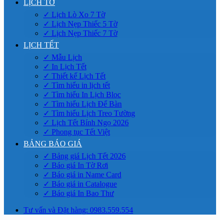
LỊCH TỜ
✓ Lịch Lò Xo 7 Tờ
✓ Lịch Nẹp Thiếc 5 Tờ
✓ Lịch Nẹp Thiếc 7 Tờ
LỊCH TẾT
✓ Mẫu Lịch
✓ In Lịch Tết
✓ Thiết kế Lịch Tết
✓ Tìm hiểu in lịch tết
✓ Tìm hiểu In Lịch Bloc
✓ Tìm hiểu Lịch Để Bàn
✓ Tìm hiểu Lịch Treo Tường
✓ Lịch Tết Bính Ngọ 2026
✓ Phong tục Tết Việt
BẢNG BÁO GIÁ
✓ Bảng giá Lịch Tết 2026
✓ Báo giá In Tờ Rơi
✓ Báo giá in Name Card
✓ Báo giá in Catalogue
✓ Báo giá In Bao Thư
Tư vấn và Đặt hàng: 0983.559.554