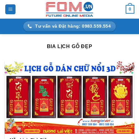
Bỏ
0
qua
nội
Tư vấn và Đặt hàng: 0983.559.554
dung
BIA LỊCH GỖ ĐẸP