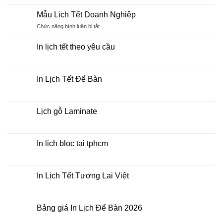
gì?
lò
bình
xo
luận
Mẫu Lịch Tết Doanh Nghiệp
giữa
ở
bộ
In
ở
Chức năng bình luận bị tắt
số
Lịch
Mẫu
2026
Tết
Lịch
bằng
In lịch tết theo yêu cầu
khổ
Tết
giấy
Không
Doanh
nào?
có
Nghiệp
bình
luận
In Lịch Tết Để Bàn
ở
In
Không
lịch
có
tết
bình
theo
luận
Lịch gỗ Laminate
yêu
ở
cầu
In
Không
Lịch
có
Tết
bình
Để
luận
In lịch bloc tại tphcm
Bàn
ở
Lịch
Không
gỗ
có
Laminate
bình
luận
In Lịch Tết Tương Lai Việt
ở
In
Không
lịch
có
bloc
bình
tại
luận
Bảng giá In Lịch Để Bàn 2026
tphcm
ở
In
Không