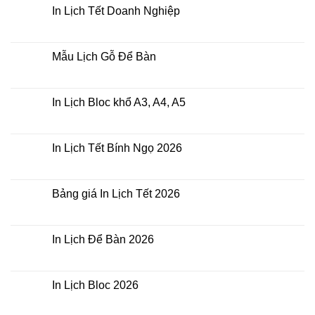
In Lịch Tết Doanh Nghiệp
Không
có
bình
luận
Mẫu Lịch Gỗ Để Bàn
ở
In
Không
Lịch
có
Tết
bình
Doanh
luận
In Lịch Bloc khổ A3, A4, A5
Nghiệp
ở
Mẫu
Không
Lịch
có
Gỗ
bình
Để
luận
In Lịch Tết Bính Ngọ 2026
Bàn
ở
In
Không
Lịch
có
Bloc
bình
khổ
luận
Bảng giá In Lịch Tết 2026
A3,
ở
A4,
In
Không
A5
Lịch
có
Tết
bình
Bính
luận
In Lịch Để Bàn 2026
Ngọ
ở
2026
Bảng
Không
giá
có
In
bình
Lịch
luận
In Lịch Bloc 2026
Tết
ở
2026
In
Không
Lịch
có