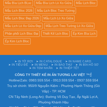
Mẫu Bìa Lịch BLoc
Mẫu Bìa Lịch Lò Xo Giữa
Mẫu Lịch Bloc
Mẫu Lịch Bloc 2026
Mẫu Lịch Bloc Treo Tường
Mẫu Lịch Bloc Đẹp 2026
Mẫu Lịch Lò Xo Giữa
Mẫu Lịch Lò Xo Giữa Đẹp
Mẫu Lịch Treo Tường Lò Xo Giữa
Phân phối Lịch Bloc Đại
Thiết Kế Lịch Bloc
Ép Kim Bìa Lịch
Ép Kim Lịch Bloc
➤ IN TỜ RƠI
➤ IN CATALOGUE
➤ IN NAME CARD
➤ IN TIÊU ĐỀ
➤ IN MENU
➤ IN BAO THƯ
➤ IN BÌA HỒ SƠ
➤ IN TEM NHÃN
➤ IN THIỆP TẾT
CÔNG TY THIẾT KẾ IN ẤN TƯƠNG LAI VIỆT
™☝️
Hotline/Zalo: 0983.559.554 - 0913.559.554 - 0937.559.554
Trụ sở chính: 950/9 Nguyễn Kiệm - Phường Hạnh Thông (Gò
Vấp) - TP. HCM
CN Tây Ninh (Long An): Đường Võ Duy Tạo, Ấp Ngãi Lợi A,
Phường Khánh Hậu