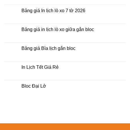
Lịch
có
Tết
bình
Tương
luận
Bảng giá In lịch lò xo 7 tờ 2026
Lai
ở
Việt
Bảng
Không
giá
có
In
bình
Lịch
luận
Bảng giá in lịch lò xo giữa gắn bloc
Để
ở
Bàn
Bảng
Không
2026
giá
có
In
bình
lịch
luận
Bảng giá Bìa lịch gắn bloc
lò
ở
xo
Bảng
Không
7
giá
có
tờ
in
bình
2026
lịch
luận
In Lịch Tết Giá Rẻ
lò
ở
xo
Bảng
Không
giữa
giá
có
gắn
Bìa
bình
bloc
lịch
luận
Bloc Đại Lở
gắn
ở
bloc
In
Không
Lịch
có
Tết
bình
Giá
luận
Rẻ
ở
Bloc
Đại
Lở