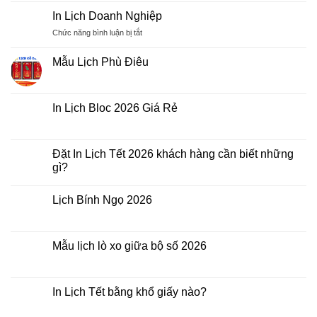
Để
bình
Bàn
luận
In Lịch Doanh Nghiệp
2026
ở
In
ở
Chức năng bình luận bị tắt
Lịch
In
Bloc
Lịch
2026
Mẫu Lịch Phù Điêu
Doanh
Không
Nghiệp
có
bình
luận
In Lịch Bloc 2026 Giá Rẻ
ở
Mẫu
Không
Lịch
có
Phù
bình
Điêu
luận
Đặt In Lịch Tết 2026 khách hàng cần biết những
ở
gì?
In
Lịch
Không
Bloc
có
2026
Lịch Bính Ngọ 2026
bình
Giá
luận
Rẻ
Không
ở
có
Đặt
bình
In
luận
Mẫu lịch lò xo giữa bộ số 2026
Lịch
ở
Tết
Lịch
Không
2026
Bính
có
khách
Ngọ
bình
hàng
2026
luận
In Lịch Tết bằng khổ giấy nào?
cần
ở
biết
Mẫu
Không
những
lịch
có