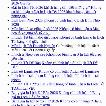
2026 Giá Rẻ
Đặt In Lịch Tết 2026 khách hàng cần biết những gì?
Không
có bình luận
ở Đặt In Lịch Tết 2026 khách hàng cần biết
những gì?
Lịch Bính Ngọ 2026
Không có bình luận
ở Lịch Bính Ngọ
2026
Mẫu lịch lò xo giữa bộ số 2026
Không có bình luận
ở Mẫu
lịch lò xo giữa bộ số 2026
In Lịch Tết bằng khổ giấy nào?
Không có bình luận
ở In Lịch
Tết bằng khổ giấy nào?
Mẫu Lịch Tết Doanh Nghiệp
Chức năng bình luận bị tắt
ở
Mẫu Lịch Tết Doanh Nghiệp
In lịch tết theo yêu cầu
Không có bình luận
ở In lịch tết theo
yêu cầu
In Lịch Tết Để Bàn
Không có bình luận
ở In Lịch Tết Để
Bàn
Lịch gỗ Laminate
Không có bình luận
ở Lịch gỗ Laminate
In lịch bloc tại tphcm
Không có bình luận
ở In lịch bloc tại
tphcm
In Lịch Tết Tương Lai Việt
Không có bình luận
ở In Lịch Tết
Tương Lai Việt
Bảng giá In Lịch Để Bàn 2026
Không có bình luận
ở Bảng
giá In Lịch Để Bàn 2026
Bảng giá In lịch lò xo 7 tờ 2026
Không có bình luận
ở Bảng
giá In lịch lò xo 7 tờ 2026