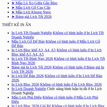
➤ Mẫu Lò Xo Giữa Gắn Bloc
➤ Mẫu Lịch Gỗ Cao Cấp
➤ Mẫu Lịch Khung Ngọc
➤ Bảng giá Lịch Tết 2026
THIẾT KẾ IN ẤN
In Lịch Tết Doanh Nghiệp
Không có bình luận
ở In Lịch Tết
Doanh Nghiệp
Mẫu Lịch Gỗ Để Bàn
Không có bình luận
ở Mẫu Lịch Gỗ
Để Bàn
In Lịch Bloc khổ A3, A4, A5
Không có bình luận
ở In Lịch
Bloc khổ A3, A4, A5
In Lịch Tết Bính Ngọ 2026
Không có bình luận
ở In Lịch Tết
Bính Ngọ 2026
Bảng giá In Lịch Tết 2026
Không có bình luận
ở Bảng giá In
Lịch Tết 2026
In Lịch Để Bàn 2026
Không có bình luận
ở In Lịch Để Bàn
2026
In Lịch Bloc 2026
Không có bình luận
ở In Lịch Bloc 2026
In Lịch Doanh Nghiệp
Chức năng bình luận bị tắt
ở In Lịch
Doanh Nghiệp
Mẫu Lịch Phù Điêu
Không có bình luận
ở Mẫu Lịch Phù
Điêu
In Lịch Bloc 2026 Giá Rẻ
Không có bình luận
ở In Lịch Bloc