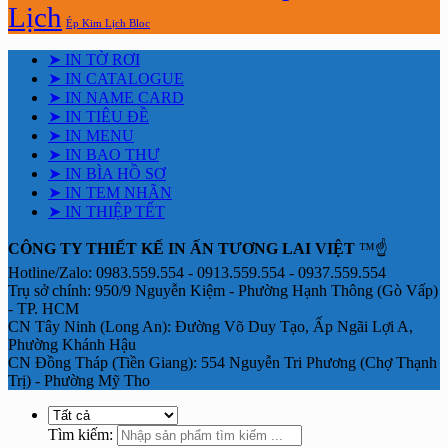
Lịch
Ép Kim Lịch Bloc
➤ IN TỜ RƠI
➤ IN CATALOGUE
➤ IN NAME CARD
➤ IN TIÊU ĐỀ
➤ IN MENU
➤ IN BAO THƯ
➤ IN BÌA HỒ SƠ
➤ IN TEM NHÃN
➤ IN THIỆP TẾT
CÔNG TY THIẾT KẾ IN ẤN TƯƠNG LAI VIỆT
™☝️
Hotline/Zalo: 0983.559.554 - 0913.559.554 - 0937.559.554
Trụ sở chính: 950/9 Nguyễn Kiệm - Phường Hạnh Thông (Gò Vấp)
- TP. HCM
CN Tây Ninh (Long An): Đường Võ Duy Tạo, Ấp Ngãi Lợi A,
Phường Khánh Hậu
CN Đồng Tháp (Tiền Giang): 554 Nguyễn Tri Phương (Chợ Thạnh
Trị) - Phường Mỹ Tho
Tìm kiếm: