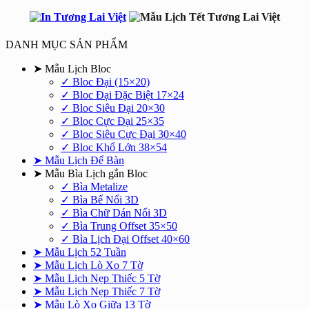
DANH MỤC SẢN PHẨM
➤ Mẫu Lịch Bloc
✓ Bloc Đại (15×20)
✓ Bloc Đại Đặc Biệt 17×24
✓ Bloc Siêu Đại 20×30
✓ Bloc Cực Đại 25×35
✓ Bloc Siêu Cực Đại 30×40
✓ Bloc Khổ Lớn 38×54
➤ Mẫu Lịch Để Bàn
➤ Mẫu Bìa Lịch gắn Bloc
✓ Bìa Metalize
✓ Bìa Bế Nổi 3D
✓ Bìa Chữ Dán Nổi 3D
✓ Bìa Trung Offset 35×50
✓ Bìa Lịch Đại Offset 40×60
➤ Mẫu Lịch 52 Tuần
➤ Mẫu Lịch Lò Xo 7 Tờ
➤ Mẫu Lịch Nẹp Thiếc 5 Tờ
➤ Mẫu Lịch Nẹp Thiếc 7 Tờ
➤ Mẫu Lò Xo Giữa 13 Tờ