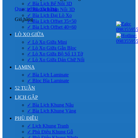
✓ Bìa Lịch Bế Nổi 3D
Quay trở lại cửa hàng
✓ Bìa Lịch Dán Nổi 3D
✓ Bìa Lịch Đại Lò Xo
Giỏ hàng
✓ Bìa Lịch Offset 35×50
✓ Bìa Lịch Offset 40×60
LÒ XO GIỮA
✓ Lò Xo Giữa Mini
✓ Lò Xo Giữa Gắn Bloc
✓ Lò Xo Giữa Bộ Số 13 Tờ
✓ Lò Xo Giữa Dán Chữ Nổi
LAMINA
✓ Bìa Lịch Laminate
✓ Bloc Bìa Laminate
52 TUẦN
LỊCH GẬP
✓ Bìa Lịch Khung Nâu
✓ Bìa Lịch Khung Vàng
PHÙ ĐIÊU
✓ Lịch Khung Tranh
✓ Phù Điêu Khung Gỗ
✓ Phù Điêu Khung Nhựa