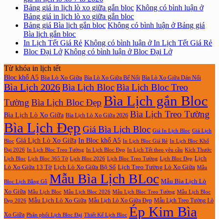
Bảng giá in lịch lò xo giữa gắn bloc
Không có bình luận
ở
Bảng giá in lịch lò xo giữa gắn bloc
Bảng giá Bìa lịch gắn bloc
Không có bình luận
ở Bảng giá
Bìa lịch gắn bloc
In Lịch Tết Giá Rẻ
Không có bình luận
ở In Lịch Tết Giá Rẻ
Bloc Đại Lở
Không có bình luận
ở Bloc Đại Lở
Từ khóa in lịch tết
Bloc khổ A5
Bìa Lò Xo Giữa
Bìa Lò Xo Giữa Bế Nổi
Bìa Lò Xo Giữa Dán Nổi
Bìa Lịch 2026
Bìa Lịch Bloc
Bìa Lịch Bloc Treo
Bìa Lịch gắn Bloc
Tường
Bìa Lịch Bloc Đẹp
Bìa Lịch Treo Tường
Bìa Lịch Lò Xo Giữa
Bìa Lịch Lò Xo Giữa 2026
Bìa Lịch Đẹp
Giá Bìa Lịch Bloc
Giá In Lịch Bloc
Giá Lịch
Giá Lịch Lò Xo Giữa
In Bloc khổ A5
Bloc
In Lịch Bloc Giá Rẻ
In Lịch Bloc Khổ
In Lịch Bloc Đẹp
Đại 2026
In Lịch Bloc Treo Tường
In Lịch Tết theo yêu cầu
Kích Thước
Lịch
Lịch Bloc Treo Tường
Lịch Bloc
Lịch Bloc 365 Tờ
Lịch Bloc 2026
Lịch Bloc Đẹp
Lò Xo Giữa 13 Tờ
Lịch Lò Xo Giữa Bộ Số
Lịch Treo Tường Lò Xo Giữa
Mẫu
Mẫu Bìa Lịch BLoc
Mẫu Bìa Lịch Lò
Bloc Lịch Bằng Gỗ
Xo Giữa
Mẫu Lịch Bloc
Mẫu Lịch Bloc 2026
Mẫu Lịch Bloc Treo Tường
Mẫu Lịch Bloc
Mẫu Lịch Lò Xo Giữa
Mẫu Lịch Lò Xo Giữa Đẹp
Mẫu Lịch Treo Tường Lò
Đẹp 2026
Ép Kim Bìa
Xo Giữa
Phân phối Lịch Bloc Đại
Thiết Kế Lịch Bloc