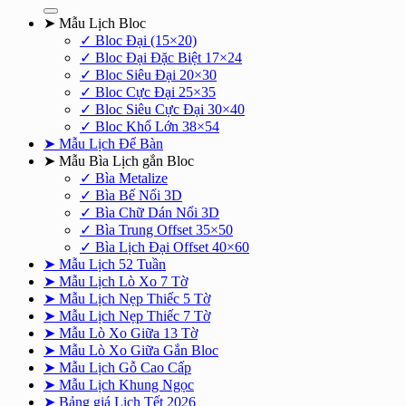
➤ Mẫu Lịch Bloc
✓ Bloc Đại (15×20)
✓ Bloc Đại Đặc Biệt 17×24
✓ Bloc Siêu Đại 20×30
✓ Bloc Cực Đại 25×35
✓ Bloc Siêu Cực Đại 30×40
✓ Bloc Khổ Lớn 38×54
➤ Mẫu Lịch Để Bàn
➤ Mẫu Bìa Lịch gắn Bloc
✓ Bìa Metalize
✓ Bìa Bế Nổi 3D
✓ Bìa Chữ Dán Nổi 3D
✓ Bìa Trung Offset 35×50
✓ Bìa Lịch Đại Offset 40×60
➤ Mẫu Lịch 52 Tuần
➤ Mẫu Lịch Lò Xo 7 Tờ
➤ Mẫu Lịch Nẹp Thiếc 5 Tờ
➤ Mẫu Lịch Nẹp Thiếc 7 Tờ
➤ Mẫu Lò Xo Giữa 13 Tờ
➤ Mẫu Lò Xo Giữa Gắn Bloc
➤ Mẫu Lịch Gỗ Cao Cấp
➤ Mẫu Lịch Khung Ngọc
➤ Bảng giá Lịch Tết 2026