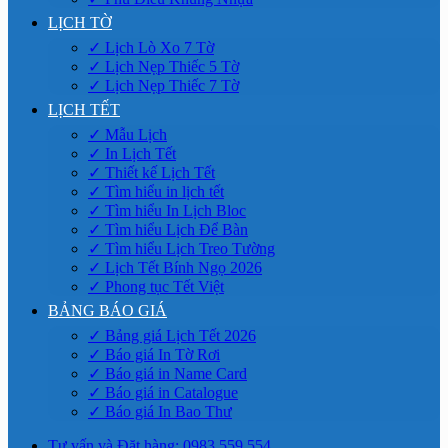
LỊCH TỜ
✓ Lịch Lò Xo 7 Tờ
✓ Lịch Nẹp Thiếc 5 Tờ
✓ Lịch Nẹp Thiếc 7 Tờ
LỊCH TẾT
✓ Mẫu Lịch
✓ In Lịch Tết
✓ Thiết kế Lịch Tết
✓ Tìm hiểu in lịch tết
✓ Tìm hiểu In Lịch Bloc
✓ Tìm hiểu Lịch Để Bàn
✓ Tìm hiểu Lịch Treo Tường
✓ Lịch Tết Bính Ngọ 2026
✓ Phong tục Tết Việt
BẢNG BÁO GIÁ
✓ Bảng giá Lịch Tết 2026
✓ Báo giá In Tờ Rơi
✓ Báo giá in Name Card
✓ Báo giá in Catalogue
✓ Báo giá In Bao Thư
Tư vấn và Đặt hàng: 0983.559.554