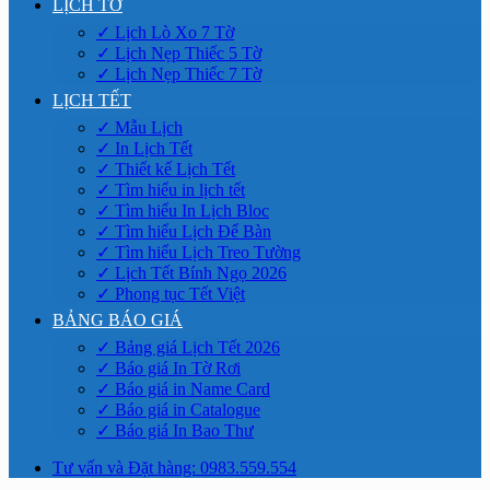
LỊCH TỜ
✓ Lịch Lò Xo 7 Tờ
✓ Lịch Nẹp Thiếc 5 Tờ
✓ Lịch Nẹp Thiếc 7 Tờ
LỊCH TẾT
✓ Mẫu Lịch
✓ In Lịch Tết
✓ Thiết kế Lịch Tết
✓ Tìm hiểu in lịch tết
✓ Tìm hiểu In Lịch Bloc
✓ Tìm hiểu Lịch Để Bàn
✓ Tìm hiểu Lịch Treo Tường
✓ Lịch Tết Bính Ngọ 2026
✓ Phong tục Tết Việt
BẢNG BÁO GIÁ
✓ Bảng giá Lịch Tết 2026
✓ Báo giá In Tờ Rơi
✓ Báo giá in Name Card
✓ Báo giá in Catalogue
✓ Báo giá In Bao Thư
Tư vấn và Đặt hàng: 0983.559.554