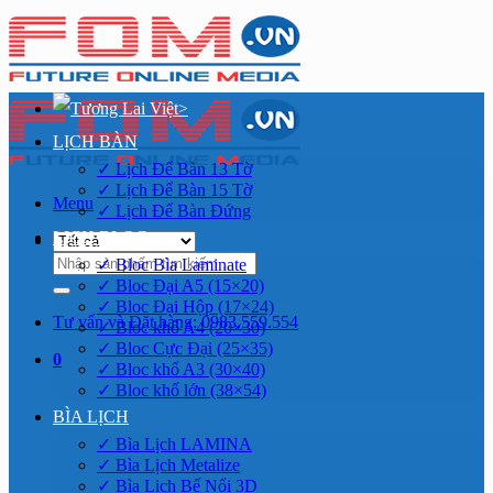
Bỏ
qua
nội
dung
>
LỊCH BÀN
✓ Lịch Để Bàn 13 Tờ
✓ Lịch Để Bàn 15 Tờ
Menu
✓ Lịch Để Bàn Đứng
LỊCH BLOC
Tìm
✓ Bloc Bìa Laminate
kiếm:
✓ Bloc Đại A5 (15×20)
✓ Bloc Đại Hộp (17×24)
Tư vấn và Đặt hàng: 0983.559.554
✓ Bloc khổ A4 (20×30)
✓ Bloc Cực Đại (25×35)
0
✓ Bloc khổ A3 (30×40)
✓ Bloc khổ lớn (38×54)
BÌA LỊCH
✓ Bìa Lịch LAMINA
✓ Bìa Lịch Metalize
✓ Bìa Lịch Bế Nổi 3D