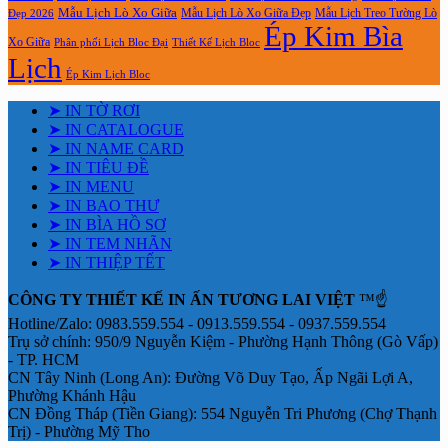
Mẫu Lịch Lò Xo Giữa
Mẫu Lịch Lò Xo Giữa Đẹp
Mẫu Lịch Treo Tường Lò
Đẹp 2026
Ép Kim Bìa
Xo Giữa
Phân phối Lịch Bloc Đại
Thiết Kế Lịch Bloc
Lịch
Ép Kim Lịch Bloc
➤ IN TỜ RƠI
➤ IN CATALOGUE
➤ IN NAME CARD
➤ IN TIÊU ĐỀ
➤ IN MENU
➤ IN BAO THƯ
➤ IN BÌA HỒ SƠ
➤ IN TEM NHÃN
➤ IN THIỆP TẾT
CÔNG TY THIẾT KẾ IN ẤN TƯƠNG LAI VIỆT
™☝️
Hotline/Zalo: 0983.559.554 - 0913.559.554 - 0937.559.554
Trụ sở chính: 950/9 Nguyễn Kiệm - Phường Hạnh Thông (Gò Vấp)
- TP. HCM
CN Tây Ninh (Long An): Đường Võ Duy Tạo, Ấp Ngãi Lợi A,
Phường Khánh Hậu
CN Đồng Tháp (Tiền Giang): 554 Nguyễn Tri Phương (Chợ Thạnh
Trị) - Phường Mỹ Tho