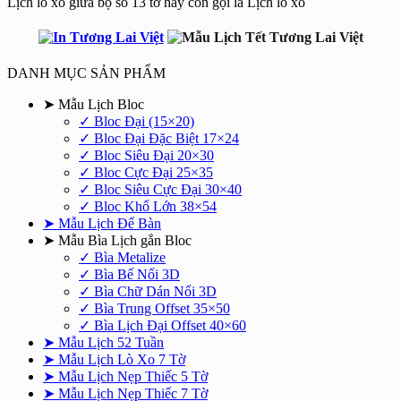
Lịch lò xo giữa bộ số 13 tờ hay còn gọi là Lịch lò xo
DANH MỤC SẢN PHẨM
➤ Mẫu Lịch Bloc
✓ Bloc Đại (15×20)
✓ Bloc Đại Đặc Biệt 17×24
✓ Bloc Siêu Đại 20×30
✓ Bloc Cực Đại 25×35
✓ Bloc Siêu Cực Đại 30×40
✓ Bloc Khổ Lớn 38×54
➤ Mẫu Lịch Để Bàn
➤ Mẫu Bìa Lịch gắn Bloc
✓ Bìa Metalize
✓ Bìa Bế Nổi 3D
✓ Bìa Chữ Dán Nổi 3D
✓ Bìa Trung Offset 35×50
✓ Bìa Lịch Đại Offset 40×60
➤ Mẫu Lịch 52 Tuần
➤ Mẫu Lịch Lò Xo 7 Tờ
➤ Mẫu Lịch Nẹp Thiếc 5 Tờ
➤ Mẫu Lịch Nẹp Thiếc 7 Tờ