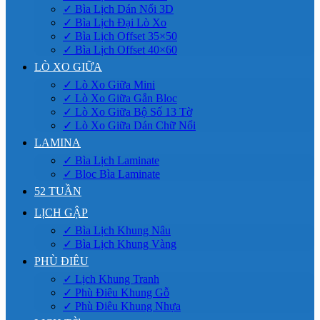
✓ Bìa Lịch Dán Nổi 3D
✓ Bìa Lịch Đại Lò Xo
✓ Bìa Lịch Offset 35×50
✓ Bìa Lịch Offset 40×60
LÒ XO GIỮA
✓ Lò Xo Giữa Mini
✓ Lò Xo Giữa Gắn Bloc
✓ Lò Xo Giữa Bộ Số 13 Tờ
✓ Lò Xo Giữa Dán Chữ Nổi
LAMINA
✓ Bìa Lịch Laminate
✓ Bloc Bìa Laminate
52 TUẦN
LỊCH GẬP
✓ Bìa Lịch Khung Nâu
✓ Bìa Lịch Khung Vàng
PHÙ ĐIÊU
✓ Lịch Khung Tranh
✓ Phù Điêu Khung Gỗ
✓ Phù Điêu Khung Nhựa