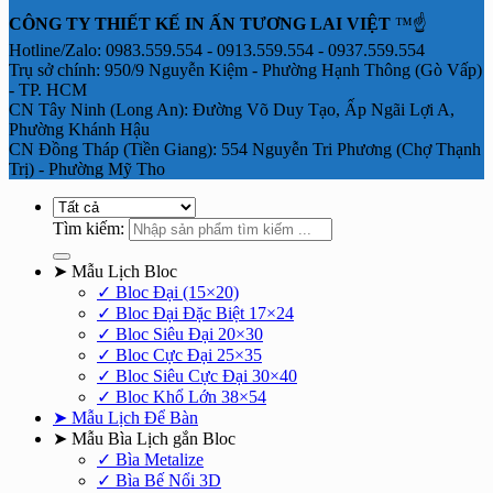
CÔNG TY THIẾT KẾ IN ẤN TƯƠNG LAI VIỆT
™☝️
Hotline/Zalo: 0983.559.554 - 0913.559.554 - 0937.559.554
Trụ sở chính: 950/9 Nguyễn Kiệm - Phường Hạnh Thông (Gò Vấp)
- TP. HCM
CN Tây Ninh (Long An): Đường Võ Duy Tạo, Ấp Ngãi Lợi A,
Phường Khánh Hậu
CN Đồng Tháp (Tiền Giang): 554 Nguyễn Tri Phương (Chợ Thạnh
Trị) - Phường Mỹ Tho
Tìm kiếm:
➤ Mẫu Lịch Bloc
✓ Bloc Đại (15×20)
✓ Bloc Đại Đặc Biệt 17×24
✓ Bloc Siêu Đại 20×30
✓ Bloc Cực Đại 25×35
✓ Bloc Siêu Cực Đại 30×40
✓ Bloc Khổ Lớn 38×54
➤ Mẫu Lịch Để Bàn
➤ Mẫu Bìa Lịch gắn Bloc
✓ Bìa Metalize
✓ Bìa Bế Nổi 3D