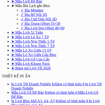
➤ Mẫu Lịch Để Bàn
➤ Mẫu Bìa Lịch gắn Bloc
✓ Bìa Metalize
✓ Bìa Bế Nổi 3D
✓ Bìa Chữ Dán Nổi 3D
✓ Bìa Trung Offset 35×50
✓ Bìa Lịch Đại Offset 40×60
➤ Mẫu Lịch 52 Tuần
➤ Mẫu Lịch Lò Xo 7 Tờ
➤ Mẫu Lịch Nẹp Thiếc 5 Tờ
➤ Mẫu Lịch Nẹp Thiếc 7 Tờ
➤ Mẫu Lò Xo Giữa 13 Tờ
➤ Mẫu Lò Xo Giữa Gắn Bloc
➤ Mẫu Lịch Gỗ Cao Cấp
➤ Mẫu Lịch Khung Ngọc
➤ Bảng giá Lịch Tết 2026
THIẾT KẾ IN ẤN
In Lịch Tết Doanh Nghiệp
Không có bình luận
ở In Lịch Tết
Doanh Nghiệp
Mẫu Lịch Gỗ Để Bàn
Không có bình luận
ở Mẫu Lịch Gỗ
Để Bàn
In Lịch Bloc khổ A3, A4, A5
Không có bình luận
ở In Lịch