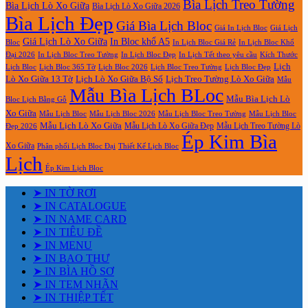
Bìa Lịch Treo Tường
Bìa Lịch Lò Xo Giữa
Bìa Lịch Lò Xo Giữa 2026
Bìa Lịch Đẹp
Giá Bìa Lịch Bloc
Giá In Lịch Bloc
Giá Lịch
Giá Lịch Lò Xo Giữa
In Bloc khổ A5
Bloc
In Lịch Bloc Giá Rẻ
In Lịch Bloc Khổ
In Lịch Bloc Đẹp
Đại 2026
In Lịch Bloc Treo Tường
In Lịch Tết theo yêu cầu
Kích Thước
Lịch
Lịch Bloc Treo Tường
Lịch Bloc
Lịch Bloc 365 Tờ
Lịch Bloc 2026
Lịch Bloc Đẹp
Lò Xo Giữa 13 Tờ
Lịch Lò Xo Giữa Bộ Số
Lịch Treo Tường Lò Xo Giữa
Mẫu
Mẫu Bìa Lịch BLoc
Mẫu Bìa Lịch Lò
Bloc Lịch Bằng Gỗ
Xo Giữa
Mẫu Lịch Bloc
Mẫu Lịch Bloc 2026
Mẫu Lịch Bloc Treo Tường
Mẫu Lịch Bloc
Mẫu Lịch Lò Xo Giữa
Mẫu Lịch Lò Xo Giữa Đẹp
Mẫu Lịch Treo Tường Lò
Đẹp 2026
Ép Kim Bìa
Xo Giữa
Phân phối Lịch Bloc Đại
Thiết Kế Lịch Bloc
Lịch
Ép Kim Lịch Bloc
➤ IN TỜ RƠI
➤ IN CATALOGUE
➤ IN NAME CARD
➤ IN TIÊU ĐỀ
➤ IN MENU
➤ IN BAO THƯ
➤ IN BÌA HỒ SƠ
➤ IN TEM NHÃN
➤ IN THIỆP TẾT