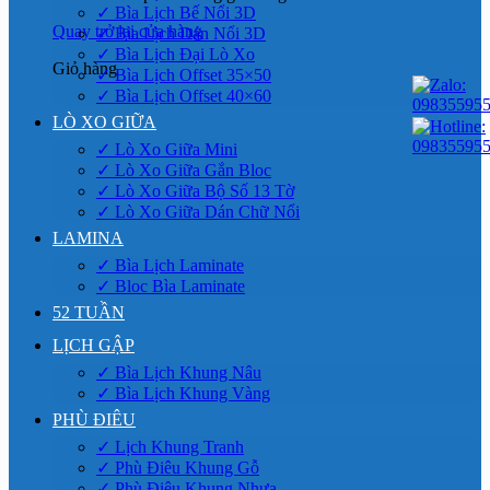
✓ Bìa Lịch Bế Nổi 3D
Quay trở lại cửa hàng
✓ Bìa Lịch Dán Nổi 3D
✓ Bìa Lịch Đại Lò Xo
Giỏ hàng
✓ Bìa Lịch Offset 35×50
✓ Bìa Lịch Offset 40×60
LÒ XO GIỮA
✓ Lò Xo Giữa Mini
✓ Lò Xo Giữa Gắn Bloc
✓ Lò Xo Giữa Bộ Số 13 Tờ
✓ Lò Xo Giữa Dán Chữ Nổi
LAMINA
✓ Bìa Lịch Laminate
✓ Bloc Bìa Laminate
52 TUẦN
LỊCH GẬP
✓ Bìa Lịch Khung Nâu
✓ Bìa Lịch Khung Vàng
PHÙ ĐIÊU
✓ Lịch Khung Tranh
✓ Phù Điêu Khung Gỗ
✓ Phù Điêu Khung Nhựa