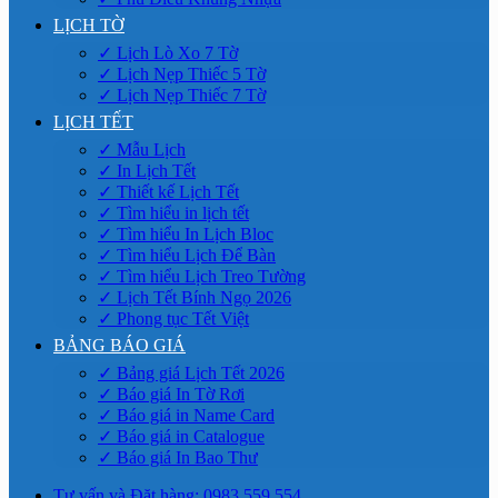
LỊCH TỜ
✓ Lịch Lò Xo 7 Tờ
✓ Lịch Nẹp Thiếc 5 Tờ
✓ Lịch Nẹp Thiếc 7 Tờ
LỊCH TẾT
✓ Mẫu Lịch
✓ In Lịch Tết
✓ Thiết kế Lịch Tết
✓ Tìm hiểu in lịch tết
✓ Tìm hiểu In Lịch Bloc
✓ Tìm hiểu Lịch Để Bàn
✓ Tìm hiểu Lịch Treo Tường
✓ Lịch Tết Bính Ngọ 2026
✓ Phong tục Tết Việt
BẢNG BÁO GIÁ
✓ Bảng giá Lịch Tết 2026
✓ Báo giá In Tờ Rơi
✓ Báo giá in Name Card
✓ Báo giá in Catalogue
✓ Báo giá In Bao Thư
Tư vấn và Đặt hàng: 0983.559.554