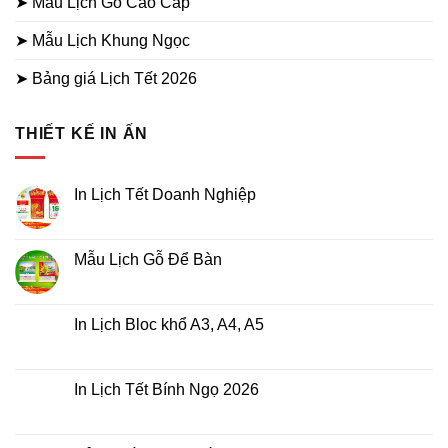
➤ Mẫu Lịch Gỗ Cao Cấp
➤ Mẫu Lịch Khung Ngọc
➤ Bảng giá Lịch Tết 2026
THIẾT KẾ IN ẤN
In Lịch Tết Doanh Nghiệp
Không
có
bình
luận
Mẫu Lịch Gỗ Để Bàn
ở
In
Không
Lịch
có
Tết
bình
Doanh
luận
In Lịch Bloc khổ A3, A4, A5
Nghiệp
ở
Mẫu
Không
Lịch
có
Gỗ
bình
Để
luận
In Lịch Tết Bính Ngọ 2026
Bàn
ở
In
Không
Lịch
có
Bloc
bình