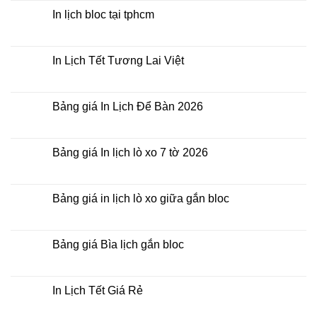
Tết
bình
Để
luận
In lịch bloc tại tphcm
Bàn
ở
Lịch
Không
gỗ
có
Laminate
bình
luận
In Lịch Tết Tương Lai Việt
ở
In
Không
lịch
có
bloc
bình
tại
luận
Bảng giá In Lịch Để Bàn 2026
tphcm
ở
In
Không
Lịch
có
Tết
bình
Tương
luận
Bảng giá In lịch lò xo 7 tờ 2026
Lai
ở
Việt
Bảng
Không
giá
có
In
bình
Lịch
luận
Bảng giá in lịch lò xo giữa gắn bloc
Để
ở
Bàn
Bảng
Không
2026
giá
có
In
bình
lịch
luận
Bảng giá Bìa lịch gắn bloc
lò
ở
xo
Bảng
Không
7
giá
có
tờ
in
bình
2026
lịch
luận
In Lịch Tết Giá Rẻ
lò
ở
xo
Bảng
Không
giữa
giá
có