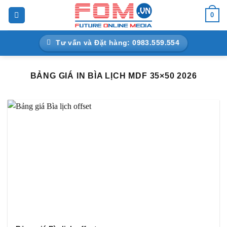
Bỏ
0
qua
nội
Tư vấn và Đặt hàng: 0983.559.554
dung
BẢNG GIÁ IN BÌA LỊCH MDF 35×50 2026