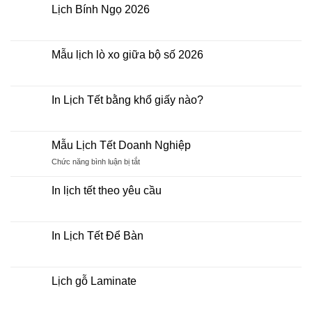
có
2026
Lịch Bính Ngọ 2026
bình
Giá
luận
Rẻ
Không
ở
có
Đặt
bình
In
luận
Mẫu lịch lò xo giữa bộ số 2026
Lịch
ở
Tết
Lịch
Không
2026
Bính
có
khách
Ngọ
bình
hàng
2026
luận
In Lịch Tết bằng khổ giấy nào?
cần
ở
biết
Mẫu
Không
những
lịch
có
gì?
lò
bình
xo
luận
Mẫu Lịch Tết Doanh Nghiệp
giữa
ở
bộ
In
ở
Chức năng bình luận bị tắt
số
Lịch
Mẫu
2026
Tết
Lịch
bằng
In lịch tết theo yêu cầu
khổ
Tết
giấy
Không
Doanh
nào?
có
Nghiệp
bình
luận
In Lịch Tết Để Bàn
ở
In
Không
lịch
có
tết
bình
theo
luận
Lịch gỗ Laminate
yêu
ở
cầu
In
Không
Lịch
có