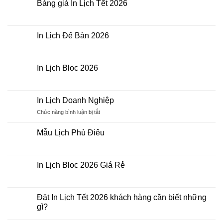
khổ
luận
Bảng giá In Lịch Tết 2026
A3,
ở
A4,
In
Không
A5
Lịch
có
Tết
bình
Bính
luận
In Lịch Để Bàn 2026
Ngọ
ở
2026
Bảng
Không
giá
có
In
bình
Lịch
luận
In Lịch Bloc 2026
Tết
ở
2026
In
Không
Lịch
có
Để
bình
Bàn
luận
In Lịch Doanh Nghiệp
2026
ở
In
ở
Chức năng bình luận bị tắt
Lịch
In
Bloc
Lịch
2026
Mẫu Lịch Phù Điêu
Doanh
Không
Nghiệp
có
bình
luận
In Lịch Bloc 2026 Giá Rẻ
ở
Mẫu
Không
Lịch
có
Phù
bình
Điêu
luận
Đặt In Lịch Tết 2026 khách hàng cần biết những
ở
gì?
In
Lịch
Không
Bloc