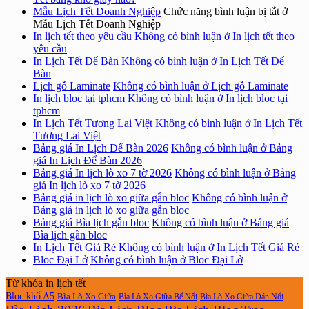
Mẫu Lịch Tết Doanh Nghiệp
Chức năng bình luận bị tắt
ở
Mẫu Lịch Tết Doanh Nghiệp
In lịch tết theo yêu cầu
Không có bình luận
ở In lịch tết theo
yêu cầu
In Lịch Tết Để Bàn
Không có bình luận
ở In Lịch Tết Để
Bàn
Lịch gỗ Laminate
Không có bình luận
ở Lịch gỗ Laminate
In lịch bloc tại tphcm
Không có bình luận
ở In lịch bloc tại
tphcm
In Lịch Tết Tương Lai Việt
Không có bình luận
ở In Lịch Tết
Tương Lai Việt
Bảng giá In Lịch Để Bàn 2026
Không có bình luận
ở Bảng
giá In Lịch Để Bàn 2026
Bảng giá In lịch lò xo 7 tờ 2026
Không có bình luận
ở Bảng
giá In lịch lò xo 7 tờ 2026
Bảng giá in lịch lò xo giữa gắn bloc
Không có bình luận
ở
Bảng giá in lịch lò xo giữa gắn bloc
Bảng giá Bìa lịch gắn bloc
Không có bình luận
ở Bảng giá
Bìa lịch gắn bloc
In Lịch Tết Giá Rẻ
Không có bình luận
ở In Lịch Tết Giá Rẻ
Bloc Đại Lở
Không có bình luận
ở Bloc Đại Lở
Từ khóa in lịch tết
Bloc khổ A5
Bìa Lò Xo Giữa
Bìa Lò Xo Giữa Bế Nổi
Bìa Lò Xo Giữa Dán Nổi