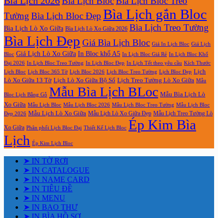
Bìa Lịch 2026
Bìa Lịch Bloc
Bìa Lịch Bloc Treo
Bìa Lịch gắn Bloc
Tường
Bìa Lịch Bloc Đẹp
Bìa Lịch Treo Tường
Bìa Lịch Lò Xo Giữa
Bìa Lịch Lò Xo Giữa 2026
Bìa Lịch Đẹp
Giá Bìa Lịch Bloc
Giá In Lịch Bloc
Giá Lịch
Giá Lịch Lò Xo Giữa
In Bloc khổ A5
Bloc
In Lịch Bloc Giá Rẻ
In Lịch Bloc Khổ
In Lịch Bloc Đẹp
Đại 2026
In Lịch Bloc Treo Tường
In Lịch Tết theo yêu cầu
Kích Thước
Lịch
Lịch Bloc Treo Tường
Lịch Bloc
Lịch Bloc 365 Tờ
Lịch Bloc 2026
Lịch Bloc Đẹp
Lò Xo Giữa 13 Tờ
Lịch Lò Xo Giữa Bộ Số
Lịch Treo Tường Lò Xo Giữa
Mẫu
Mẫu Bìa Lịch BLoc
Mẫu Bìa Lịch Lò
Bloc Lịch Bằng Gỗ
Xo Giữa
Mẫu Lịch Bloc
Mẫu Lịch Bloc 2026
Mẫu Lịch Bloc Treo Tường
Mẫu Lịch Bloc
Mẫu Lịch Lò Xo Giữa
Mẫu Lịch Lò Xo Giữa Đẹp
Mẫu Lịch Treo Tường Lò
Đẹp 2026
Ép Kim Bìa
Xo Giữa
Phân phối Lịch Bloc Đại
Thiết Kế Lịch Bloc
Lịch
Ép Kim Lịch Bloc
➤ IN TỜ RƠI
➤ IN CATALOGUE
➤ IN NAME CARD
➤ IN TIÊU ĐỀ
➤ IN MENU
➤ IN BAO THƯ
➤ IN BÌA HỒ SƠ