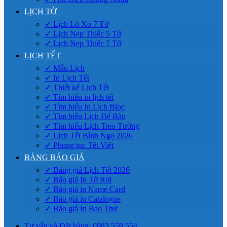
LỊCH TỜ
✓ Lịch Lò Xo 7 Tờ
✓ Lịch Nẹp Thiếc 5 Tờ
✓ Lịch Nẹp Thiếc 7 Tờ
LỊCH TẾT
✓ Mẫu Lịch
✓ In Lịch Tết
✓ Thiết kế Lịch Tết
✓ Tìm hiểu in lịch tết
✓ Tìm hiểu In Lịch Bloc
✓ Tìm hiểu Lịch Để Bàn
✓ Tìm hiểu Lịch Treo Tường
✓ Lịch Tết Bính Ngọ 2026
✓ Phong tục Tết Việt
BẢNG BÁO GIÁ
✓ Bảng giá Lịch Tết 2026
✓ Báo giá In Tờ Rơi
✓ Báo giá in Name Card
✓ Báo giá in Catalogue
✓ Báo giá In Bao Thư
Tư vấn và Đặt hàng: 0983.559.554