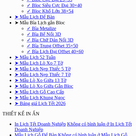
✓ Bloc Siêu Cực Đại 30×40
✓ Bloc Khổ Lớn 38×54
➤ Mẫu Lịch Để Bàn
➤ Mẫu Bìa Lịch gắn Bloc
✓ Bìa Metalize
✓ Bìa Bế Nổi 3D
✓ Bìa Chữ Dán Nổi 3D
✓ Bìa Trung Offset 35×50
✓ Bìa Lịch Đại Offset 40×60
➤ Mẫu Lịch 52 Tuần
➤ Mẫu Lịch Lò Xo 7 Tờ
➤ Mẫu Lịch Nẹp Thiếc 5 Tờ
➤ Mẫu Lịch Nẹp Thiếc 7 Tờ
➤ Mẫu Lò Xo Giữa 13 Tờ
➤ Mẫu Lò Xo Giữa Gắn Bloc
➤ Mẫu Lịch Gỗ Cao Cấp
➤ Mẫu Lịch Khung Ngọc
➤ Bảng giá Lịch Tết 2026
THIẾT KẾ IN ẤN
In Lịch Tết Doanh Nghiệp
Không có bình luận
ở In Lịch Tết
Doanh Nghiệp
Mẫu Lịch Gỗ Để Bàn
Không có bình luận
ở Mẫu Lịch Gỗ