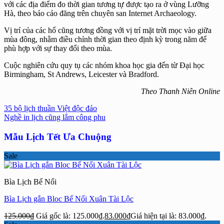
với các địa điểm đo thời gian tương tự được tạo ra ở vùng Lưỡng
Hà, theo báo cáo đăng trên chuyên san Internet Archaeology.
Vị trí của các hố cũng tương đồng với vị trí mặt trời mọc vào giữa
mùa đông, nhằm điều chỉnh thời gian theo định kỳ trong năm để
phù hợp với sự thay đổi theo mùa.
Cuộc nghiên cứu quy tụ các nhóm khoa học gia đến từ Đại học
Birmingham, St Andrews, Leicester và Bradford.
Theo Thanh Niên Online
35 bộ lịch thuần Việt độc đáo
Nghề in lịch cũng lắm công phu
Mẫu Lịch Tết Ưa Chuộng
Sale
Bìa Lịch Bế Nổi
Bìa Lịch gắn Bloc Bế Nổi Xuân Tài Lộc
125.000
₫
Giá gốc là: 125.000₫.
83.000
₫
Giá hiện tại là: 83.000₫.