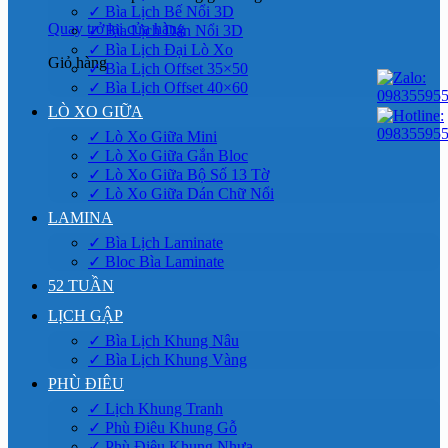
✓ Bìa Lịch Bế Nổi 3D
Quay trở lại cửa hàng
✓ Bìa Lịch Dán Nổi 3D
✓ Bìa Lịch Đại Lò Xo
Giỏ hàng
✓ Bìa Lịch Offset 35×50
✓ Bìa Lịch Offset 40×60
LÒ XO GIỮA
✓ Lò Xo Giữa Mini
✓ Lò Xo Giữa Gắn Bloc
✓ Lò Xo Giữa Bộ Số 13 Tờ
✓ Lò Xo Giữa Dán Chữ Nổi
LAMINA
✓ Bìa Lịch Laminate
✓ Bloc Bìa Laminate
52 TUẦN
LỊCH GẬP
✓ Bìa Lịch Khung Nâu
✓ Bìa Lịch Khung Vàng
PHÙ ĐIÊU
✓ Lịch Khung Tranh
✓ Phù Điêu Khung Gỗ
✓ Phù Điêu Khung Nhựa