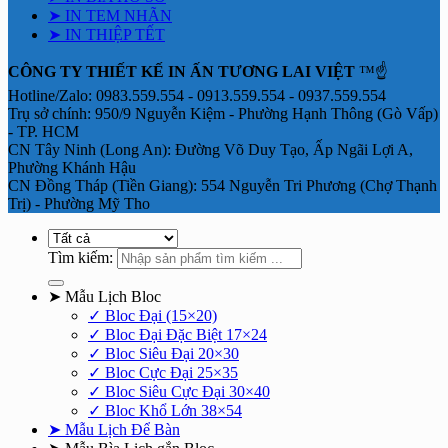
➤ IN TEM NHÃN
➤ IN THIỆP TẾT
CÔNG TY THIẾT KẾ IN ẤN TƯƠNG LAI VIỆT
™☝️
Hotline/Zalo: 0983.559.554 - 0913.559.554 - 0937.559.554
Trụ sở chính: 950/9 Nguyễn Kiệm - Phường Hạnh Thông (Gò Vấp)
- TP. HCM
CN Tây Ninh (Long An): Đường Võ Duy Tạo, Ấp Ngãi Lợi A,
Phường Khánh Hậu
CN Đồng Tháp (Tiền Giang): 554 Nguyễn Tri Phương (Chợ Thạnh
Trị) - Phường Mỹ Tho
Tìm kiếm:
➤ Mẫu Lịch Bloc
✓ Bloc Đại (15×20)
✓ Bloc Đại Đặc Biệt 17×24
✓ Bloc Siêu Đại 20×30
✓ Bloc Cực Đại 25×35
✓ Bloc Siêu Cực Đại 30×40
✓ Bloc Khổ Lớn 38×54
➤ Mẫu Lịch Để Bàn