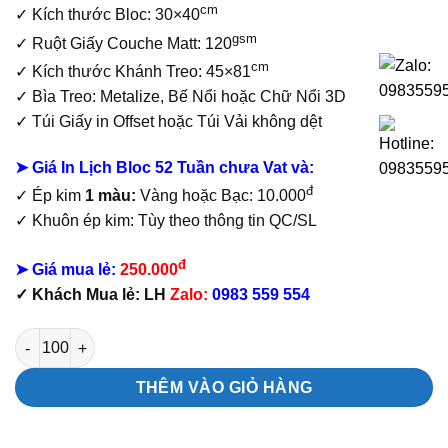
cm
✓
Kích thước Bloc: 30×40
gsm
✓ Ruột Giấy Couche Matt: 120
cm
✓ Kích thước Khánh Treo: 45×81
✓ Bìa Treo: Metalize, Bế Nổi hoặc Chữ Nổi 3D
✓ Túi Giấy in Offset hoặc Túi Vải không dệt
➤ Giá In Lịch Bloc 52 Tuần chưa Vat và:
đ
✓ Ép kim
1 màu:
Vàng hoặc Bạc: 10.000
✓ Khuôn ép kim: Tùy theo thông tin QC/SL
đ
➤ Giá mua lẻ:
250.000
✓ Khách Mua lẻ: LH
Zalo:
0983 559 554
Lịch Bloc 52 Tuần Phong Cảnh Thế Giới số lượng
THÊM VÀO GIỎ HÀNG