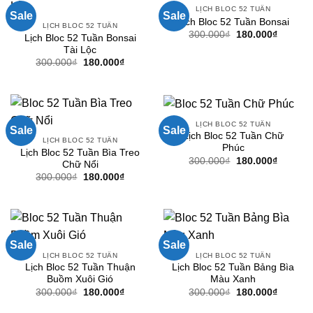
LỊCH BLOC 52 TUẦN
Sale
Sale
Lịch Bloc 52 Tuần Bonsai
LỊCH BLOC 52 TUẦN
Giá
Giá
300.000
₫
180.000
₫
Lịch Bloc 52 Tuần Bonsai
gốc
hiện
Tài Lộc
là:
tại
300.000₫.
là:
Giá
Giá
300.000
₫
180.000
₫
180.000
gốc
hiện
là:
tại
300.000₫.
là:
180.000₫.
LỊCH BLOC 52 TUẦN
Sale
Sale
Lịch Bloc 52 Tuần Chữ
LỊCH BLOC 52 TUẦN
Phúc
Lịch Bloc 52 Tuần Bìa Treo
Giá
Giá
300.000
₫
180.000
₫
Chữ Nổi
gốc
hiện
Giá
Giá
300.000
₫
180.000
₫
là:
tại
gốc
hiện
300.000₫.
là:
là:
tại
180.000
300.000₫.
là:
180.000₫.
Sale
Sale
LỊCH BLOC 52 TUẦN
LỊCH BLOC 52 TUẦN
Lịch Bloc 52 Tuần Thuận
Lịch Bloc 52 Tuần Bảng Bìa
Buồm Xuôi Gió
Màu Xanh
Giá
Giá
Giá
Giá
300.000
₫
180.000
₫
300.000
₫
180.000
₫
gốc
hiện
gốc
hiện
là:
tại
là:
tại