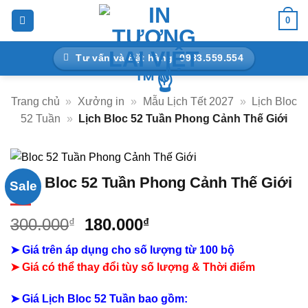
Bỏ
0
qua
nội
Tư vấn và Đặt hàng: 0983.559.554
dung
Trang chủ
»
Xưởng in
»
Mẫu Lịch Tết 2027
»
Lịch Bloc
52 Tuần
»
Lịch Bloc 52 Tuần Phong Cảnh Thế Giới
Lịch Bloc 52 Tuần Phong Cảnh Thế Giới
Sale
Giá
Giá
300.000
180.000
₫
₫
gốc
hiện
➤ Giá trên áp dụng cho số lượng từ 100 bộ
là:
tại
➤ Giá có thể thay đổi tùy số lượng & Thời điểm
300.000₫.
là:
180.000₫.
➤ Giá Lịch Bloc 52 Tuần bao gồm: