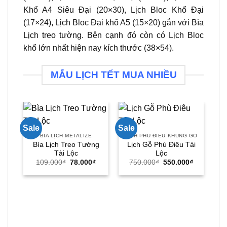
Khổ A4 Siêu Đại (20×30), Lịch Bloc Khổ Đại
(17×24), Lịch Bloc Đại khổ A5 (15×20) gắn với Bìa
Lịch treo tường. Bên cạnh đó còn có Lịch Bloc
khổ lớn nhất hiện nay kích thước (38×54).
MẪU LỊCH TẾT MUA NHIỀU
Sale
Sale
Sal
BÌA LỊCH METALIZE
LỊCH PHÙ ĐIÊU KHUNG GỖ
Bìa Lịch Treo Tường
Lịch Gỗ Phù Điêu Tài
Tài Lộc
Lộc
Giá
Giá
Giá
Giá
109.000
₫
78.000
₫
750.000
₫
550.000
₫
gốc
hiện
gốc
hiện
là:
tại
là:
tại
109.000₫.
là:
750.000₫.
là:
78.000₫.
550.000₫.